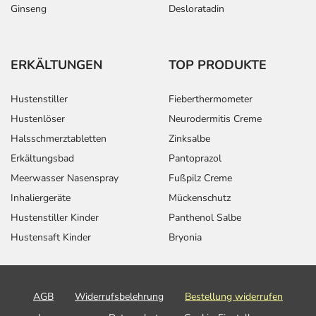
Ginseng
Desloratadin
ERKÄLTUNGEN
TOP PRODUKTE
Hustenstiller
Fieberthermometer
Hustenlöser
Neurodermitis Creme
Halsschmerztabletten
Zinksalbe
Erkältungsbad
Pantoprazol
Meerwasser Nasenspray
Fußpilz Creme
Inhaliergeräte
Mückenschutz
Hustenstiller Kinder
Panthenol Salbe
Hustensaft Kinder
Bryonia
AGB
Widerrufsbelehrung
Bestellung widerrufen