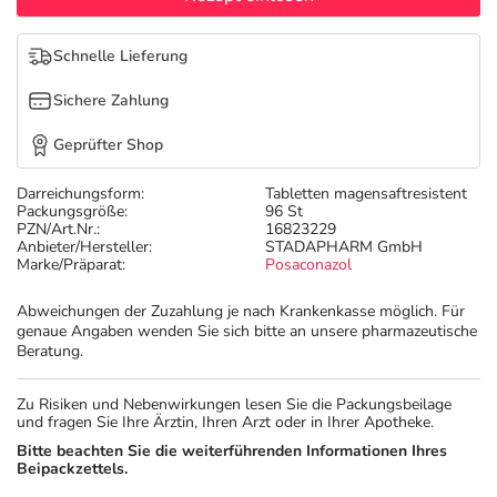
Refluthin, Lasea & Carmenthin Deals
Sport & Fitness
Täglich gut versorgt
Schnelle Lieferung
Salus Deals
Tierapotheke
Sichere Zahlung
Vitamine & Mineralstoffe
Geprüfter Shop
Darreichungsform:
Tabletten magensaftresistent
Marken
Packungsgröße:
96 St
PZN/Art.Nr.:
16823229
Anbieter/Hersteller:
STADAPHARM GmbH
Marke/Präparat:
Posaconazol
Abweichungen der Zuzahlung je nach Krankenkasse möglich. Für
genaue Angaben wenden Sie sich bitte an unsere pharmazeutische
Beratung.
Zu Risiken und Nebenwirkungen lesen Sie die Packungsbeilage
und fragen Sie Ihre Ärztin, Ihren Arzt oder in Ihrer Apotheke.
Bitte beachten Sie die weiterführenden Informationen Ihres
Beipackzettels.