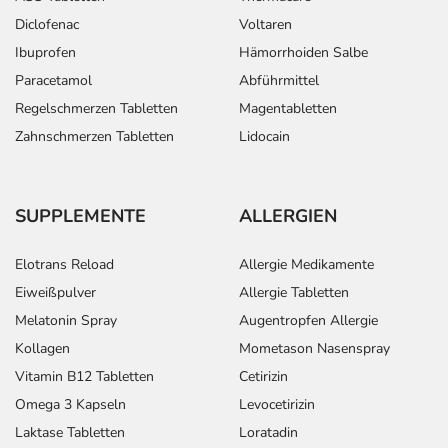
Diclofenac
Voltaren
Ibuprofen
Hämorrhoiden Salbe
Paracetamol
Abführmittel
Regelschmerzen Tabletten
Magentabletten
Zahnschmerzen Tabletten
Lidocain
SUPPLEMENTE
ALLERGIEN
Elotrans Reload
Allergie Medikamente
Eiweißpulver
Allergie Tabletten
Melatonin Spray
Augentropfen Allergie
Kollagen
Mometason Nasenspray
Vitamin B12 Tabletten
Cetirizin
Omega 3 Kapseln
Levocetirizin
Laktase Tabletten
Loratadin