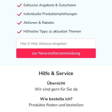
- Übelkeit
Exklusive Angebote & Gutscheine
- Erbrechen
Individuelle Produktempfehlungen
- Durchfälle
- Blähungen
Aktionen & Rabatte
- Bauchschmerzen
Hilfreiche Tipps zu aktuellen Themen
- Blutungen im Analbereich
- Appetitlosigkeit
- Kopfschmerzen
- Schwindel
zur Newsletteranmeldung
- Zittern
- Müdigkeit
- Herzklopfen
Hilfe & Service
- Verstärkter Harndrang
- Fieber
Übersicht
- Unwohlsein
Wir sind gern für Sie da
Wie bestelle ich?
Bemerken Sie eine Befindlichkeitsstörung oder
Produkte finden und bestellen
Veränderung während der Behandlung, wenden Sie sich
an Ihren Arzt oder Apotheker.