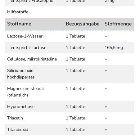
entspricht Prucaloprid
1 Tablette
2 mg
Hilfsstoffe
Stoffname
Bezugsangabe
Stoffmenge
Lactose-1-Wasser
1 Tablette
+
entspricht Lactose
1 Tablette
165,5 mg
Cellulose, mikrokristalline
1 Tablette
+
Siliciumdioxid,
1 Tablette
+
hochdisperses
Magnesium stearat
1 Tablette
+
(pflanzlich)
Hypromellose
1 Tablette
+
Triacetin
1 Tablette
+
Titandioxid
1 Tablette
+