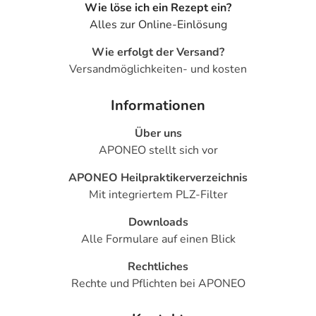
Wie löse ich ein Rezept ein?
Alles zur Online-Einlösung
Für die Information an dieser Stelle werden vor allem
Nebenwirkungen berücksichtigt, die bei mindestens
Wie erfolgt der Versand?
einem von 1.000 behandelten Patienten auftreten.
Versandmöglichkeiten- und kosten
Dosierung
Informationen
Text
Personen
Einzeldosis
Gesamtdosis
Zeitpunkt
Über uns
APONEO stellt sich vor
Erwachsene
1 Tablette
1-mal täglich
zum
gleichen
APONEO Heilpraktikerverzeichnis
Zeitpunkt,
Mit integriertem PLZ-Filter
unabhängi
von der
Downloads
Mahlzeit
Alle Formulare auf einen Blick
Rechtliches
Anwendungshinweise
Rechte und Pflichten bei APONEO
Die Gesamtdosis sollte nicht ohne Rücksprache mit