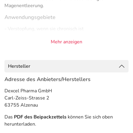
Magenentleerung.
Anwendungsgebiete
- Verstopfung, wenn sie chronisch ist
Gegenanzeigen
Mehr anzeigen
Was spricht gegen eine Anwendung?
Immer:
Hersteller
- Überempfindlichkeit gegen die Inhaltsstoffe
Adresse des Anbieters/Herstellers
- Erkrankungen des Magen-Darm-Trakts, wie:
- Entzündliche Darmerkrankungen, wie:
Dexcel Pharma GmbH
- Morbus Crohn
Carl-Zeiss-Strasse 2
- Colitis ulcerosa
63755 Alzenau
- Megakolon (krankhaft erweiterter Darm)
- Darmverschluss
Das
PDF des Beipackzettels
können Sie sich oben
- Darmdurchbruch
herunterladen.
- Dialyse