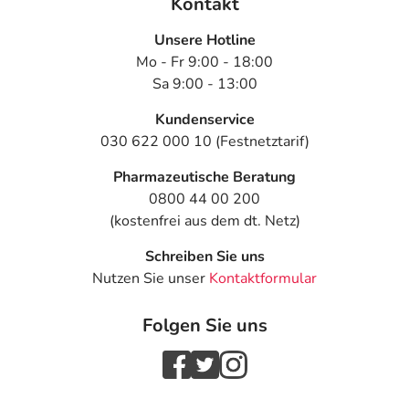
einem Arzt oder Apotheker überschritten werden.
Kontakt
Unsere Hotline
Art der Anwendung?
Mo - Fr 9:00 - 18:00
Nehmen Sie das Arzneimittel mit Flüssigkeit (z.B. 1 Glas
Sa 9:00 - 13:00
Wasser) ein.
Kundenservice
Dauer der Anwendung?
030 622 000 10 (Festnetztarif)
Die Anwendungsdauer richtet sich nach Art der
Beschwerde und/oder Dauer der Erkrankung und wird
Pharmazeutische Beratung
deshalb nur von Ihrem Arzt bestimmt.
0800 44 00 200
(kostenfrei aus dem dt. Netz)
Überdosierung?
Schreiben Sie uns
Bei einer Überdosierung kann es unter anderem zu
Nutzen Sie unser
Kontaktformular
Übelkeit, Durchfällen und Kopfschmerzen kommen.
Setzen sie sich bei dem Verdacht auf eine Überdosierung
Folgen Sie uns
umgehend mit einem Arzt in Verbindung.
Einnahme vergessen?
Setzen Sie die Einnahme zum nächsten vorgeschriebenen