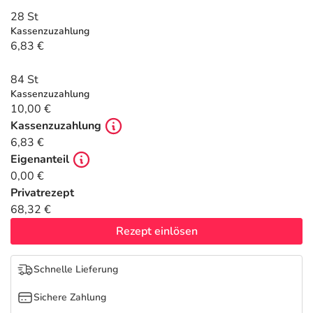
Refluthin, Lasea & Carmenthin Deals
Sport & Fitness
Täglich gut versorgt
28 St
Kassenzuzahlung
Salus Deals
Tierapotheke
6,83 €
84 St
Vitamine & Mineralstoffe
Kassenzuzahlung
10,00 €
Marken
Kassenzuzahlung
6,83 €
Eigenanteil
0,00 €
Privatrezept
68,32 €
Rezept einlösen
Schnelle Lieferung
Sichere Zahlung