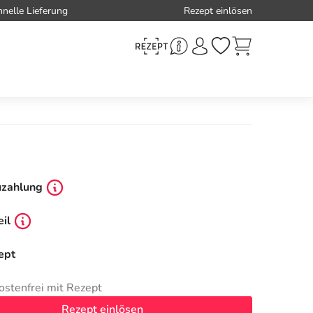
hnelle Lieferung
Rezept einlösen
uzahlung
il
ept
ostenfrei mit Rezept
Rezept einlösen