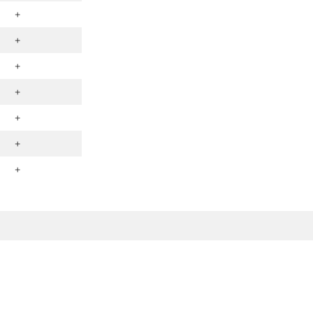
+
+
+
+
+
+
+