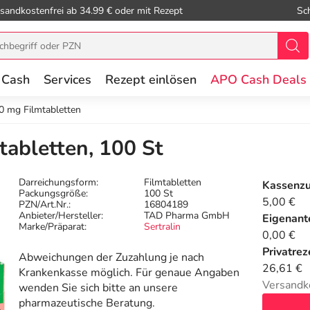
sandkostenfrei ab 34.99 € oder mit Rezept
Sc
 Cash
Services
Rezept einlösen
APO Cash Deals
0 mg Filmtabletten
tabletten, 100 St
Darreichungsform:
Filmtabletten
Kassenz
Packungsgröße:
100 St
5,00 €
PZN/Art.Nr.:
16804189
Anbieter/Hersteller:
TAD Pharma GmbH
Eigenante
Marke/Präparat:
Sertralin
0,00 €
Privatrez
Abweichungen der Zuzahlung je nach
26,61 €
Krankenkasse möglich. Für genaue Angaben
Versandk
wenden Sie sich bitte an unsere
pharmazeutische Beratung.