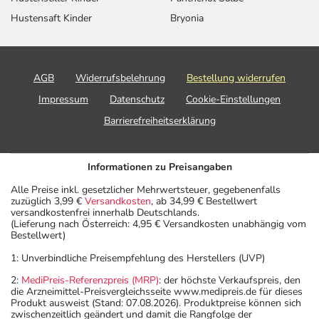
Das Arzneimittel muss vor Hitze geschützt aufbewahrt
werden.
Hustensaft Kinder
Bryonia
Wichtige Hinweise
Was sollten Sie beachten?
AGB
Widerrufsbelehrung
Bestellung widerrufen
- Durch plötzliches Absetzen können Probleme oder
Beschwerden auftreten. Deshalb sollte die Behandlung
Impressum
Datenschutz
Cookie-Einstellungen
langsam, das heißt mit einem schrittweisen
Barrierefreiheitserklärung
Ausschleichen der Dosis, beendet werden. Lassen Sie
sich dazu am besten von Ihrem Arzt oder Apotheker
beraten.
Informationen zu Preisangaben
- Dieses Arzneimittel enthält Stoffe, die unter
Alle Preise inkl. gesetzlicher Mehrwertsteuer, gegebenenfalls
Umständen als Dopingstoffe eingeordnet werden
zuzüglich 3,99 €
Versandkosten
, ab 34,99 € Bestellwert
versandkostenfrei innerhalb Deutschlands.
können. Fragen Sie dazu Ihren Arzt oder Apotheker.
(Lieferung nach Österreich: 4,95 € Versandkosten unabhängig vom
- Vorsicht bei Kortikoid-Allergie (z.B. Kortison)!
Bestellwert)
- Vorsicht bei Allergie gegen Kuhmilch bzw.
1: Unverbindliche Preisempfehlung des Herstellers (UVP)
Rinderproteine!
2:
MediPreis-Referenzpreis (MRP)
: der höchste Verkaufspreis, den
- Vorsicht bei Allergie gegen Milchprotein.
die Arzneimittel-Preisvergleichsseite www.medipreis.de für dieses
- Es kann Arzneimittel geben, mit denen
Produkt ausweist (Stand: 07.08.2026). Produktpreise können sich
zwischenzeitlich geändert und damit die Rangfolge der