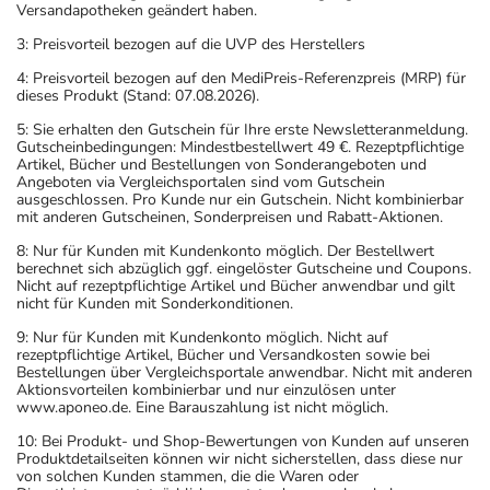
Wechselwirkungen auftreten. Sie sollten deswegen
Versandapotheken geändert haben.
generell vor der Behandlung mit einem neuen
3: Preisvorteil bezogen auf die UVP des Herstellers
Arzneimittel jedes andere, das Sie bereits anwenden,
4: Preisvorteil bezogen auf den MediPreis-Referenzpreis (MRP) für
dem Arzt oder Apotheker angeben. Das gilt auch für
dieses Produkt (Stand: 07.08.2026).
Arzneimittel, die Sie selbst kaufen, nur gelegentlich
5: Sie erhalten den Gutschein für Ihre erste Newsletteranmeldung.
anwenden oder deren Anwendung schon einige Zeit
Gutscheinbedingungen: Mindestbestellwert 49 €. Rezeptpflichtige
zurückliegt.
Artikel, Bücher und Bestellungen von Sonderangeboten und
Angeboten via Vergleichsportalen sind vom Gutschein
Bitte verwenden Sie dieses Arzneimittel nicht mehr nach
ausgeschlossen. Pro Kunde nur ein Gutschein. Nicht kombinierbar
dem auf der Packung oder der Umverpackung
mit anderen Gutscheinen, Sonderpreisen und Rabatt-Aktionen.
angegebenen Verfallsdatum. Das Verfallsdatum bezieht
8: Nur für Kunden mit Kundenkonto möglich. Der Bestellwert
sich auf den letzten Tag des angegebenen Monats.
berechnet sich abzüglich ggf. eingelöster Gutscheine und Coupons.
Nicht auf rezeptpflichtige Artikel und Bücher anwendbar und gilt
nicht für Kunden mit Sonderkonditionen.
9: Nur für Kunden mit Kundenkonto möglich. Nicht auf
rezeptpflichtige Artikel, Bücher und Versandkosten sowie bei
Bestellungen über Vergleichsportale anwendbar. Nicht mit anderen
Aktionsvorteilen kombinierbar und nur einzulösen unter
www.aponeo.de. Eine Barauszahlung ist nicht möglich.
10: Bei Produkt- und Shop-Bewertungen von Kunden auf unseren
Produktdetailseiten können wir nicht sicherstellen, dass diese nur
von solchen Kunden stammen, die die Waren oder