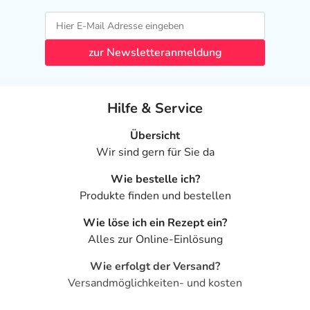
verordnet worden, sprechen Sie mit Ihrem Arzt oder
Apotheker. Der therapeutische Nutzen kann höher sein,
als das Risiko, das die Anwendung bei einer
zur Newsletteranmeldung
Gegenanzeige in sich birgt.
Nebenwirkungen
Hilfe & Service
Welche unerwünschten Wirkungen können auftreten?
Übersicht
- Reizerscheinungen im Mund und im Rachen
Wir sind gern für Sie da
- Heiserkeit
Wie bestelle ich?
- Infektionen mit Hefepilzen, wie:
Produkte finden und bestellen
- Mundsoor
- Kopfschmerzen
Wie löse ich ein Rezept ein?
- Zittern
Alles zur Online-Einlösung
- Überempfindlichkeitsreaktionen der Haut
- Herzklopfen
Wie erfolgt der Versand?
- Pulsbeschleunigung
Versandmöglichkeiten- und kosten
- Infektionen der Atemwege, wie: