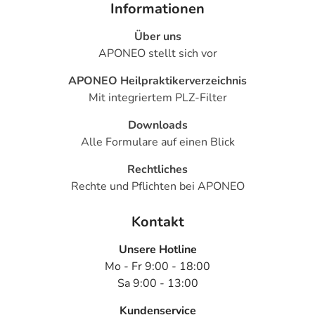
- Lungenentzündung
Informationen
- Bronchitis
Über uns
- Rachenentzündung
APONEO stellt sich vor
- Nebenhöhlenentzündung
- Störungen des Salzhaushaltes, wie:
APONEO Heilpraktikerverzeichnis
- Kaliummangel
Mit integriertem PLZ-Filter
- Muskelkrämpfe
- Knochenbrüche
Downloads
- Gewebeeinblutungen
Alle Formulare auf einen Blick
Rechtliches
Bemerken Sie eine Befindlichkeitsstörung oder
Rechte und Pflichten bei APONEO
Veränderung während der Behandlung, wenden Sie sich
an Ihren Arzt oder Apotheker.
Kontakt
Für die Information an dieser Stelle werden vor allem
Unsere Hotline
Nebenwirkungen berücksichtigt, die bei mindestens
Mo - Fr 9:00 - 18:00
einem von 1.000 behandelten Patienten auftreten.
Sa 9:00 - 13:00
Dosierung
Kundenservice