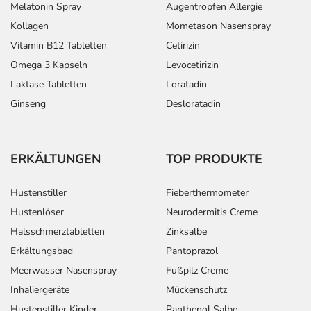
Melatonin Spray
Augentropfen Allergie
Anwendung vergessen?
Führen Sie die Anwendung durch, sobald Sie daran
Kollagen
Mometason Nasenspray
denken und halten Sie dann Ihren Zeitplan ein.
Vitamin B12 Tabletten
Cetirizin
Omega 3 Kapseln
Levocetirizin
Generell gilt: Achten Sie vor allem bei Säuglingen,
Laktase Tabletten
Loratadin
Kleinkindern und älteren Menschen auf eine
Ginseng
Desloratadin
gewissenhafte Dosierung. Im Zweifelsfalle fragen Sie
Ihren Arzt oder Apotheker nach etwaigen Auswirkungen
oder Vorsichtsmaßnahmen.
ERKÄLTUNGEN
TOP PRODUKTE
Eine vom Arzt verordnete Dosierung kann von den
Angaben der Packungsbeilage abweichen. Da der Arzt sie
Hustenstiller
Fieberthermometer
individuell abstimmt, sollten Sie das Arzneimittel daher
Hustenlöser
Neurodermitis Creme
nach seinen Anweisungen anwenden.
Halsschmerztabletten
Zinksalbe
Aufbewahrung
Erkältungsbad
Pantoprazol
Meerwasser Nasenspray
Fußpilz Creme
Aufbewahrung
Inhaliergeräte
Mückenschutz
Hustenstiller Kinder
Panthenol Salbe