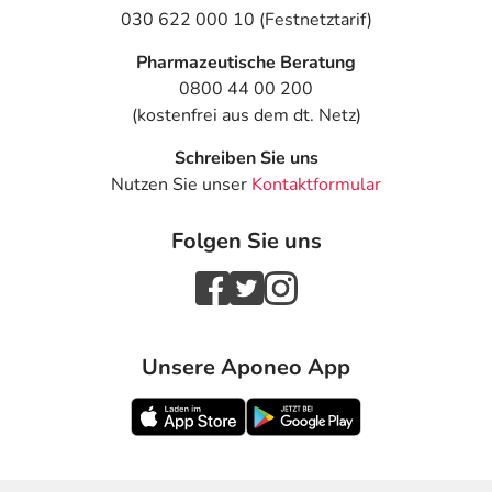
030 622 000 10 (Festnetztarif)
Text
Personen
Einzeldosis
Gesamtdosis
Pharmazeutische Beratung
Bei Asthma
Jugendliche
1 Einzeldosis
2-mal täglich
0800 44 00 200
bronchiale:
ab 12
(kostenfrei aus dem dt. Netz)
Jahren und
Erwachsene
Schreiben Sie uns
Nutzen Sie unser
Kontaktformular
Bei chronisch
Erwachsene
1 Einzeldosis
2-mal täglich
obstruktiver
Lungenerkrankung
Folgen Sie uns
(COPD):
Anwendungshinweise
Unsere Aponeo App
Die Gesamtdosis sollte nicht ohne Rücksprache mit
einem Arzt oder Apotheker überschritten werden.
Art der Anwendung?
Inhalieren Sie das Arzneimittel. Lassen Sie sich zu der