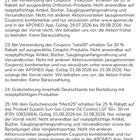
22: Bei Verwendung des Coupons "Vital2026" erhalten Sie 20 %
Rabatt auf ausgewählte Orthomol-Produkte. Nicht anwendbar auf
rezeptpflichtige Artikel, Bücher, Säuglingsanfangsnahrung und
Versandkosten. Nicht mit anderen Aktionsvorteilen (ausgenommen
Coupons) kombinierbar und nur einzulösen unter www.aponeo.de
und in der APONEO App. Gültig: 29.07.2026 bis 09.08.2026. Nur
solange der Vorrat reicht. Wir behalten uns vor, die Aktion früher
zu beenden. Keine Barauszahlung.
23: Bei Verwendung des Coupons "ceta20" erhalten Sie 20 %
Rabatt auf ausgewählte Cetaphil-Produkte. Nicht anwendbar auf
rezeptpflichtige Artikel, Bücher, Säuglingsanfangsnahrung und
Versandkosten. Nicht mit anderen Aktionsvorteilen (ausgenommen
Coupons) kombinierbar und nur einzulösen unter www.aponeo.de
und in der APONEO App. Gültig: 01.08.2026 bis 01.09.2026. Nur
solange der Vorrat reicht. Wir behalten uns vor, die Aktion früher
zu beenden. Keine Barauszahlung.
24: Gratislieferung innerhalb Deutschlands bei Bestellung mit
rezeptpflichtigen Produkten.
25: Mit dem Gutscheincode "Merit25" erhalten Sie 25 % Rabatt auf
das Produkt Eucerin Sun Gel-Creme Oil Control LSF 50+, 50 ml
(PZN 10832664). Gültig: 01.08.2026 bis 31.08.2026. Nur solange
der Vorrat reicht. Nicht anwendbar auf rezeptpflichtige Artikel,
Bücher, Säuglingsanfangsnahrung und Versandkosten sowie bei
Bestellungen über Vergleichsportale. Nicht mit anderen
Aktionsvorteilen (ausgenommen Coupons) kombinierbar und nur
einzulösen unter www.aponeo.de oder in der APONEO App. Nach