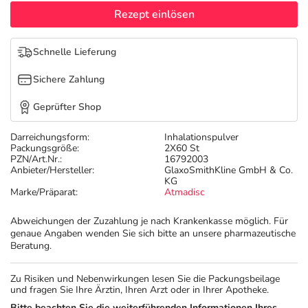
Refluthin, Lasea & Carmenthin Deals
Sport & Fitness
Täglich gut versorgt
Rezept einlösen
Salus Deals
Tierapotheke
Schnelle Lieferung
Sichere Zahlung
Vitamine & Mineralstoffe
Geprüfter Shop
Marken
Darreichungsform:
Inhalationspulver
Packungsgröße:
2X60 St
PZN/Art.Nr.:
16792003
Anbieter/Hersteller:
GlaxoSmithKline GmbH & Co.
KG
Marke/Präparat:
Atmadisc
Abweichungen der Zuzahlung je nach Krankenkasse möglich. Für
genaue Angaben wenden Sie sich bitte an unsere pharmazeutische
Beratung.
Zu Risiken und Nebenwirkungen lesen Sie die Packungsbeilage
und fragen Sie Ihre Ärztin, Ihren Arzt oder in Ihrer Apotheke.
Bitte beachten Sie die weiterführenden Informationen Ihres