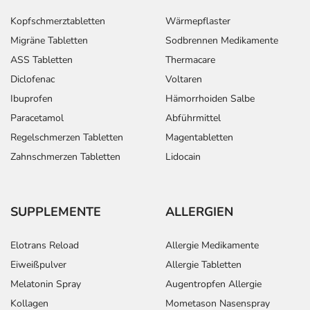
Kopfschmerztabletten
Wärmepflaster
Anwendungshinweise
Migräne Tabletten
Sodbrennen Medikamente
ASS Tabletten
Thermacare
Die Gesamtdosis sollte nicht ohne Rücksprache mit
einem Arzt oder Apotheker überschritten werden.
Diclofenac
Voltaren
Ibuprofen
Hämorrhoiden Salbe
Art der Anwendung?
Paracetamol
Abführmittel
Nehmen Sie das Arzneimittel mit Flüssigkeit (z.B. 1 Glas
Regelschmerzen Tabletten
Magentabletten
Wasser) ein oder bereiten Sie das Arzneimittel zu und
Zahnschmerzen Tabletten
Lidocain
nehmen Sie es ein. Dazu lassen Sie es in Wasser
zerfallen und rühren Sie gut um.
SUPPLEMENTE
ALLERGIEN
Dauer der Anwendung?
Die Anwendungsdauer richtet sich nach Art der
Beschwerde und/oder Dauer der Erkrankung und wird
Elotrans Reload
Allergie Medikamente
deshalb nur von Ihrem Arzt bestimmt. Bei
Eiweißpulver
Allergie Tabletten
Schilddrüsenunterfunktion: meist lebenslang; bei
Melatonin Spray
Augentropfen Allergie
Prophylaxe und normaler (euthyreoter)
Kollagen
Mometason Nasenspray