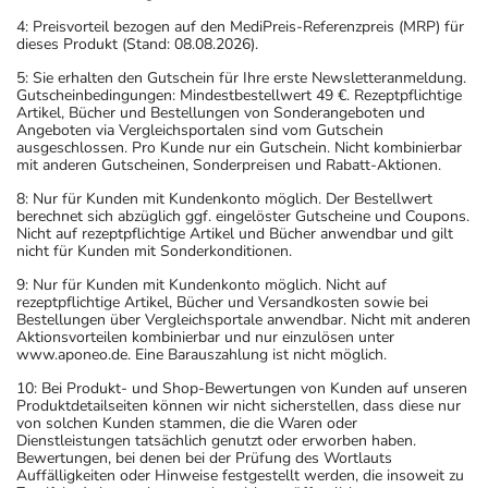
4: Preisvorteil bezogen auf den MediPreis-Referenzpreis (MRP) für
Was sollten Sie beachten?
dieses Produkt (Stand: 08.08.2026).
- Eine gute Stoffwechseleinstellung und engmaschige
5: Sie erhalten den Gutschein für Ihre erste Newsletteranmeldung.
Überwachung während der Schwangerschaft ist
Gutscheinbedingungen: Mindestbestellwert 49 €. Rezeptpflichtige
Artikel, Bücher und Bestellungen von Sonderangeboten und
unbedingt erforderlich.
Angeboten via Vergleichsportalen sind vom Gutschein
- Vorsicht bei Allergie gegen Maisstärke!
ausgeschlossen. Pro Kunde nur ein Gutschein. Nicht kombinierbar
mit anderen Gutscheinen, Sonderpreisen und Rabatt-Aktionen.
- Vorsicht bei Alpha-Gal-Allergie (Allergie gegen rotes
Fleisch)!
8: Nur für Kunden mit Kundenkonto möglich. Der Bestellwert
berechnet sich abzüglich ggf. eingelöster Gutscheine und Coupons.
- Vorsicht bei Allergie gegen Bindemittel (z.B.
Nicht auf rezeptpflichtige Artikel und Bücher anwendbar und gilt
Carboxymethylcellulose mit der E-Nummer E 466)!
nicht für Kunden mit Sonderkonditionen.
- Vorsicht bei einer Unverträglichkeit gegenüber Lactose.
9: Nur für Kunden mit Kundenkonto möglich. Nicht auf
Wenn Sie eine Diabetes-Diät einhalten müssen, sollten
rezeptpflichtige Artikel, Bücher und Versandkosten sowie bei
Bestellungen über Vergleichsportale anwendbar. Nicht mit anderen
Sie den Zuckergehalt berücksichtigen.
Aktionsvorteilen kombinierbar und nur einzulösen unter
- Es kann Arzneimittel geben, mit denen
www.aponeo.de. Eine Barauszahlung ist nicht möglich.
Wechselwirkungen auftreten. Sie sollten deswegen
10: Bei Produkt- und Shop-Bewertungen von Kunden auf unseren
Produktdetailseiten können wir nicht sicherstellen, dass diese nur
generell vor der Behandlung mit einem neuen
von solchen Kunden stammen, die die Waren oder
Arzneimittel jedes andere, das Sie bereits anwenden,
Dienstleistungen tatsächlich genutzt oder erworben haben.
Bewertungen, bei denen bei der Prüfung des Wortlauts
dem Arzt oder Apotheker angeben. Das gilt auch für
Auffälligkeiten oder Hinweise festgestellt werden, die insoweit zu
Arzneimittel, die Sie selbst kaufen, nur gelegentlich