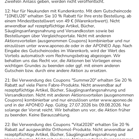
Zweifeln Anlass geben, werden nicht veröffentlicht.
anwenden oder deren Anwendung schon einige Zeit
12: Nur für Neukunden mit Kundenkonto. Mit dem Gutscheincode
zurückliegt.
"10NEU26" erhalten Sie 10 % Rabatt für Ihre erste Bestellung, ab
einem Mindestbestellwert von 49 € (Warenkorbwert). Nicht
Bitte verwenden Sie dieses Arzneimittel nicht mehr nach
anwendbar auf rezeptpflichtige Artikel, Bücher,
dem auf der Packung oder der Umverpackung
Säuglingsanfangsnahrung und Versandkosten sowie bei
Bestellungen über Vergleichsportale. Nicht mit anderen
angegebenen Verfallsdatum. Das Verfallsdatum bezieht
Aktionsvorteilen (ausgenommen Coupons) kombinierbar und nur
sich auf den letzten Tag des angegebenen Monats.
einzulösen unter www.aponeo.de oder in der APONEO App. Nach
Eingabe des Gutscheincodes im Warenkorb, wird der Wert des
Vorteils automatisch vom Rechnungsbetrag abgezogen. Wir
behalten uns das Recht vor, die Aktionen bei Vorliegen eines
wichtigen Grundes zu beenden oder ggf. mit einem anderen
Gutschein bzw. durch eine andere Aktion zu ersetzen.
21: Bei Verwendung des Coupons "Summer20" erhalten Sie 20 %
Rabatt auf viele Pierre Fabre-Produkte. Nicht anwendbar auf
rezeptpflichtige Artikel, Bücher, Säuglingsanfangsnahrung und
Versandkosten. Nicht mit anderen Aktionsvorteilen (ausgenommen
Coupons) kombinierbar und nur einzulösen unter www.aponeo.de
und in der APONEO App. Gültig: 27.07.2026 bis 09.08.2026. Nur
solange der Vorrat reicht. Wir behalten uns vor, die Aktion früher
zu beenden. Keine Barauszahlung.
22: Bei Verwendung des Coupons "Vital2026" erhalten Sie 20 %
Rabatt auf ausgewählte Orthomol-Produkte. Nicht anwendbar auf
rezeptpflichtige Artikel, Bücher, Säuglingsanfangsnahrung und