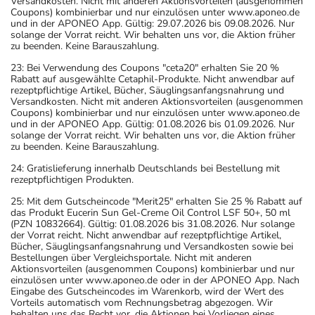
Versandkosten. Nicht mit anderen Aktionsvorteilen (ausgenommen
Coupons) kombinierbar und nur einzulösen unter www.aponeo.de
und in der APONEO App. Gültig: 29.07.2026 bis 09.08.2026. Nur
solange der Vorrat reicht. Wir behalten uns vor, die Aktion früher
zu beenden. Keine Barauszahlung.
23: Bei Verwendung des Coupons "ceta20" erhalten Sie 20 %
Rabatt auf ausgewählte Cetaphil-Produkte. Nicht anwendbar auf
rezeptpflichtige Artikel, Bücher, Säuglingsanfangsnahrung und
Versandkosten. Nicht mit anderen Aktionsvorteilen (ausgenommen
Coupons) kombinierbar und nur einzulösen unter www.aponeo.de
und in der APONEO App. Gültig: 01.08.2026 bis 01.09.2026. Nur
solange der Vorrat reicht. Wir behalten uns vor, die Aktion früher
zu beenden. Keine Barauszahlung.
24: Gratislieferung innerhalb Deutschlands bei Bestellung mit
rezeptpflichtigen Produkten.
25: Mit dem Gutscheincode "Merit25" erhalten Sie 25 % Rabatt auf
das Produkt Eucerin Sun Gel-Creme Oil Control LSF 50+, 50 ml
(PZN 10832664). Gültig: 01.08.2026 bis 31.08.2026. Nur solange
der Vorrat reicht. Nicht anwendbar auf rezeptpflichtige Artikel,
Bücher, Säuglingsanfangsnahrung und Versandkosten sowie bei
Bestellungen über Vergleichsportale. Nicht mit anderen
Aktionsvorteilen (ausgenommen Coupons) kombinierbar und nur
einzulösen unter www.aponeo.de oder in der APONEO App. Nach
Eingabe des Gutscheincodes im Warenkorb, wird der Wert des
Vorteils automatisch vom Rechnungsbetrag abgezogen. Wir
behalten uns das Recht vor, die Aktionen bei Vorliegen eines