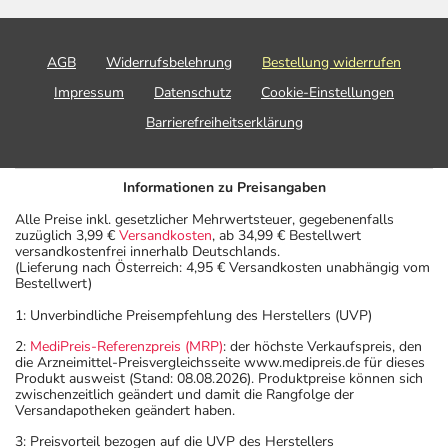
oder Vorsichtsmaßnahmen.
Eine vom Arzt verordnete Dosierung kann von den
AGB
Widerrufsbelehrung
Bestellung widerrufen
Angaben der Packungsbeilage abweichen. Da der Arzt sie
Impressum
Datenschutz
Cookie-Einstellungen
individuell abstimmt, sollten Sie das Arzneimittel daher
Barrierefreiheitserklärung
nach seinen Anweisungen anwenden.
Aufbewahrung
Informationen zu Preisangaben
Aufbewahrung
Alle Preise inkl. gesetzlicher Mehrwertsteuer, gegebenenfalls
zuzüglich 3,99 €
Versandkosten
, ab 34,99 € Bestellwert
versandkostenfrei innerhalb Deutschlands.
Lagerung vor Anbruch
(Lieferung nach Österreich: 4,95 € Versandkosten unabhängig vom
Das Arzneimittel muss vor Hitze geschützt aufbewahrt
Bestellwert)
werden.
1: Unverbindliche Preisempfehlung des Herstellers (UVP)
Aufbewahrung nach Anbruch oder Zubereitung
2:
MediPreis-Referenzpreis (MRP)
: der höchste Verkaufspreis, den
Das Arzneimittel muss nach Anbruch/Zubereitung
die Arzneimittel-Preisvergleichsseite www.medipreis.de für dieses
innerhalb der nächsten Stunde verbraucht werden!
Produkt ausweist (Stand: 08.08.2026). Produktpreise können sich
zwischenzeitlich geändert und damit die Rangfolge der
Versandapotheken geändert haben.
Diese Angabe gilt nur für die zubereitete Suspension.
3: Preisvorteil bezogen auf die UVP des Herstellers
Wichtige Hinweise