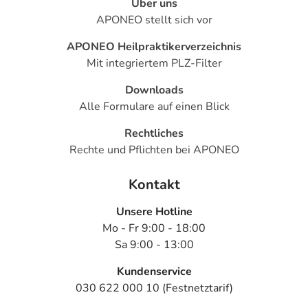
Über uns
- Übersteigerte Empfindlichkeit gegenüber hoher
APONEO stellt sich vor
Temperatur
- Fieber
APONEO Heilpraktikerverzeichnis
- Gewichtsverlust
Mit integriertem PLZ-Filter
Bemerken Sie eine Befindlichkeitsstörung oder
Downloads
Veränderung während der Behandlung, wenden Sie sich
Alle Formulare auf einen Blick
an Ihren Arzt oder Apotheker.
Rechtliches
Rechte und Pflichten bei APONEO
Für die Information an dieser Stelle werden vor allem
Nebenwirkungen berücksichtigt, die bei mindestens
Kontakt
einem von 1.000 behandelten Patienten auftreten.
Dosierung
Unsere Hotline
Mo - Fr 9:00 - 18:00
Text
Personen
Einzeldosis
Gesam
Sa 9:00 - 13:00
Kundenservice
Als Begleittherapie bei
Erwachsene
1-2
1-mal tä
unterdrückter
Tabletten
030 622 000 10 (Festnetztarif)
Überfunktion: