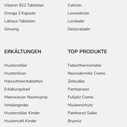
Schilddrüsenfunktion: Monate bis lebenslang.
Vitamin B12 Tabletten
Cetirizin
Omega 3 Kapseln
Levocetirizin
Überdosierung?
Es kann zu einer Vielzahl von
Laktase Tabletten
Loratadin
Überdosierungserscheinungen kommen, unter anderem
Ginseng
Desloratadin
zu Angstzuständen, Erregung und
Herzrhythmusstörungen mit beschleunigtem Puls.
Setzen Sie sich bei dem Verdacht auf eine Überdosierung
ERKÄLTUNGEN
TOP PRODUKTE
umgehend mit einem Arzt in Verbindung.
Hustenstiller
Fieberthermometer
Einnahme vergessen?
Hustenlöser
Neurodermitis Creme
Setzen Sie die Einnahme zum nächsten vorgeschriebenen
Halsschmerztabletten
Zinksalbe
Zeitpunkt ganz normal (also nicht mit der doppelten
Menge) fort.
Erkältungsbad
Pantoprazol
Meerwasser Nasenspray
Fußpilz Creme
Generell gilt: Achten Sie vor allem bei Säuglingen,
Inhaliergeräte
Mückenschutz
Kleinkindern und älteren Menschen auf eine
Hustenstiller Kinder
Panthenol Salbe
gewissenhafte Dosierung. Im Zweifelsfalle fragen Sie
Hustensaft Kinder
Bryonia
Ihren Arzt oder Apotheker nach etwaigen Auswirkungen