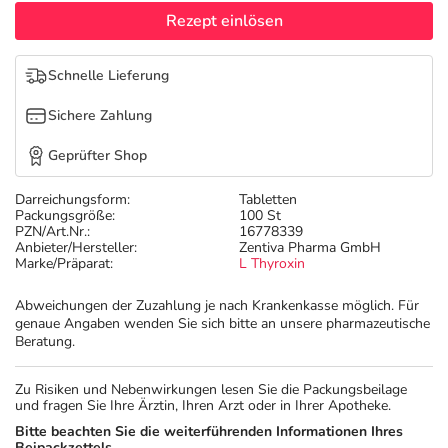
Refluthin, Lasea & Carmenthin Deals
Sport & Fitness
Täglich gut versorgt
Rezept einlösen
Salus Deals
Tierapotheke
Schnelle Lieferung
Sichere Zahlung
Vitamine & Mineralstoffe
Geprüfter Shop
Marken
Darreichungsform:
Tabletten
Packungsgröße:
100 St
PZN/Art.Nr.:
16778339
Anbieter/Hersteller:
Zentiva Pharma GmbH
Marke/Präparat:
L Thyroxin
Abweichungen der Zuzahlung je nach Krankenkasse möglich. Für
genaue Angaben wenden Sie sich bitte an unsere pharmazeutische
Beratung.
Zu Risiken und Nebenwirkungen lesen Sie die Packungsbeilage
und fragen Sie Ihre Ärztin, Ihren Arzt oder in Ihrer Apotheke.
Bitte beachten Sie die weiterführenden Informationen Ihres
Beipackzettels.