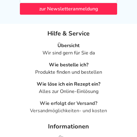
- Überempfindlichkeit
zur Newsletteranmeldung
- Innere Unruhe
- Zittern
- Herzrhythmusstörungen
Hilfe & Service
- Brustenge (Angina pectoris)-ähnliche Beschwerden
- Wärmegefühl
Übersicht
- Kreislaufzusammenbruch (Kreislaufkollaps) bei
Wir sind gern für Sie da
Frühgeborenen mit niedrigem Geburtsgewicht
Wie bestelle ich?
- Durchfälle
Produkte finden und bestellen
- Erbrechen
- Übelkeit
Wie löse ich ein Rezept ein?
- Hautausschlag
Alles zur Online-Einlösung
- Nesselausschlag (Urtikaria)
- Schwitzen
Wie erfolgt der Versand?
- Muskelschwäche
Versandmöglichkeiten- und kosten
- Muskelkrämpfe
- Osteoporose (Knochenschwund)
Informationen
- Menstruationsstörung