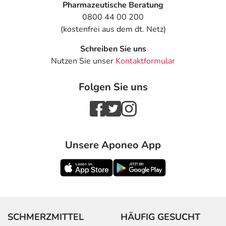
Pharmazeutische Beratung
0800 44 00 200
Bei
Erwachsene
1/2-1
1-mal tä
(kostenfrei aus dem dt. Netz)
Schilddrüsenunterfunktion
Tablette
- Behandlungsbeginn (die
Schreiben Sie uns
ersten 2-4 Wochen der
Nutzen Sie unser
Kontaktformular
Therapie):
Folgen Sie uns
Bei
Erwachsene
2-4
1-mal tä
Schilddrüsenunterfunktion
Tabletten
- Erhaltungsdosis:
Bei Schilddrüsenkrebs, vor
Erwachsene
3-6
1-mal tä
Unsere Aponeo App
allem nach einer
Tabletten
Operation:
Bei gutartigem Kropf und
Erwachsene
1 1/2-4
1-mal tä
zur Prophylaxe nach
Tabletten
Operation:
SCHMERZMITTEL
HÄUFIG GESUCHT