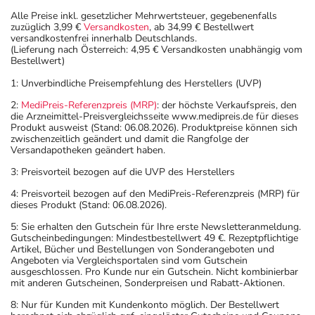
sich dazu am besten von Ihrem Arzt oder Apotheker
Alle Preise inkl. gesetzlicher Mehrwertsteuer, gegebenenfalls
beraten.
zuzüglich 3,99 €
Versandkosten
, ab 34,99 € Bestellwert
versandkostenfrei innerhalb Deutschlands.
- Dieses Arzneimittel enthält Stoffe, die unter
(Lieferung nach Österreich: 4,95 € Versandkosten unabhängig vom
Umständen als Dopingstoffe eingeordnet werden
Bestellwert)
können. Fragen Sie dazu Ihren Arzt oder Apotheker.
1: Unverbindliche Preisempfehlung des Herstellers (UVP)
- Vorsicht bei Kortikoid-Allergie (z.B. Kortison)!
2:
MediPreis-Referenzpreis (MRP)
: der höchste Verkaufspreis, den
- Vorsicht bei Allergie gegen Kuhmilch bzw.
die Arzneimittel-Preisvergleichsseite www.medipreis.de für dieses
Rinderproteine!
Produkt ausweist (Stand: 06.08.2026). Produktpreise können sich
zwischenzeitlich geändert und damit die Rangfolge der
- Vorsicht bei Allergie gegen Milchprotein.
Versandapotheken geändert haben.
- Es kann Arzneimittel geben, mit denen
3: Preisvorteil bezogen auf die UVP des Herstellers
Wechselwirkungen auftreten. Sie sollten deswegen
generell vor der Behandlung mit einem neuen
4: Preisvorteil bezogen auf den MediPreis-Referenzpreis (MRP) für
dieses Produkt (Stand: 06.08.2026).
Arzneimittel jedes andere, das Sie bereits anwenden,
dem Arzt oder Apotheker angeben. Das gilt auch für
5: Sie erhalten den Gutschein für Ihre erste Newsletteranmeldung.
Gutscheinbedingungen: Mindestbestellwert 49 €. Rezeptpflichtige
Arzneimittel, die Sie selbst kaufen, nur gelegentlich
Artikel, Bücher und Bestellungen von Sonderangeboten und
anwenden oder deren Anwendung schon einige Zeit
Angeboten via Vergleichsportalen sind vom Gutschein
ausgeschlossen. Pro Kunde nur ein Gutschein. Nicht kombinierbar
zurückliegt.
mit anderen Gutscheinen, Sonderpreisen und Rabatt-Aktionen.
Bitte verwenden Sie dieses Arzneimittel nicht mehr nach
8: Nur für Kunden mit Kundenkonto möglich. Der Bestellwert
dem auf der Packung oder der Umverpackung