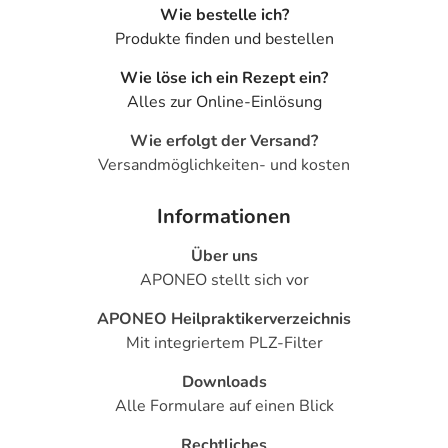
Wie bestelle ich?
- Infektionen der Atemwege, wie:
Produkte finden und bestellen
- Lungenentzündung
- Bronchitis
Wie löse ich ein Rezept ein?
- Rachenentzündung
Alles zur Online-Einlösung
- Nebenhöhlenentzündung
- Störungen des Salzhaushaltes, wie:
Wie erfolgt der Versand?
- Kaliummangel
Versandmöglichkeiten- und kosten
- Muskelkrämpfe
- Knochenbrüche
Informationen
- Gewebeeinblutungen
Über uns
- Grauer Star (Katarakt)
APONEO stellt sich vor
- Überempfindlichkeit
- Kurzatmigkeit (Dyspnoe)
APONEO Heilpraktikerverzeichnis
- Krankhaft erhöhter Blutzuckerspiegel (Hyperglykämie)
Mit integriertem PLZ-Filter
- Angst
- Ein- und Durchschlafstörung
Downloads
- Beschleunigter Herzschlag im Vorhof (Vorhofflimmern)
Alle Formulare auf einen Blick
durch Medikamente
Rechtliches