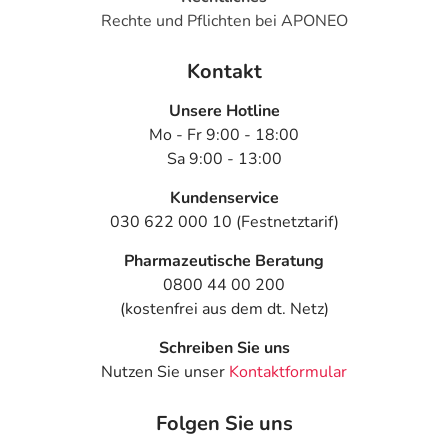
- Anfallsartige Schmerzen in der Herzgegend durch
Rechte und Pflichten bei APONEO
Medikamente verursacht (arzneimittelinduzierte Angina
pectoris)
Kontakt
- Gelenkschmerzen
- Muskelschmerzen
Unsere Hotline
Mo - Fr 9:00 - 18:00
Bemerken Sie eine Befindlichkeitsstörung oder
Sa 9:00 - 13:00
Veränderung während der Behandlung, wenden Sie sich
an Ihren Arzt oder Apotheker.
Kundenservice
030 622 000 10 (Festnetztarif)
Für die Information an dieser Stelle werden vor allem
Pharmazeutische Beratung
Nebenwirkungen berücksichtigt, die bei mindestens
0800 44 00 200
einem von 1.000 behandelten Patienten auftreten.
(kostenfrei aus dem dt. Netz)
Dosierung
Schreiben Sie uns
Nutzen Sie unser
Kontaktformular
Text
Personen
Einzeldosis
Gesamtd
Allgemeine
Jugendliche
1 Einzeldosis
2-mal tägl
Folgen Sie uns
Dosierungsempfehlung:
ab 12