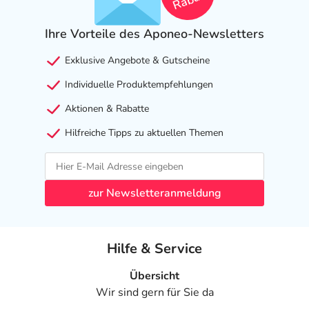
Ist Ihnen das Arzneimittel trotz einer Gegenanzeige
Ihre Vorteile des Aponeo-Newsletters
verordnet worden, sprechen Sie mit Ihrem Arzt oder
Apotheker. Der therapeutische Nutzen kann höher sein,
Exklusive Angebote & Gutscheine
als das Risiko, das die Anwendung bei einer
Gegenanzeige in sich birgt.
Individuelle Produktempfehlungen
Aktionen & Rabatte
Nebenwirkungen
Hilfreiche Tipps zu aktuellen Themen
Welche unerwünschten Wirkungen können auftreten?
- Reizerscheinungen im Mund und im Rachen
- Heiserkeit
zur Newsletteranmeldung
- Infektionen mit Hefepilzen, wie:
- Mundsoor
- Kopfschmerzen
Hilfe & Service
- Zittern
- Überempfindlichkeitsreaktionen der Haut
Übersicht
- Herzklopfen
Wir sind gern für Sie da
- Pulsbeschleunigung