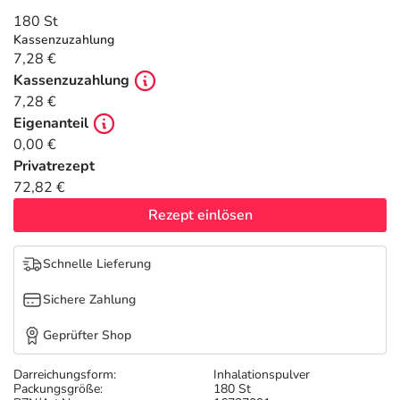
Refluthin, Lasea & Carmenthin Deals
Sport & Fitness
Täglich gut versorgt
180 St
Kassenzuzahlung
Salus Deals
Tierapotheke
7,28 €
Kassenzuzahlung
7,28 €
Vitamine & Mineralstoffe
Eigenanteil
0,00 €
Marken
Privatrezept
72,82 €
Rezept einlösen
Schnelle Lieferung
Sichere Zahlung
Geprüfter Shop
Darreichungsform:
Inhalationspulver
Packungsgröße:
180 St