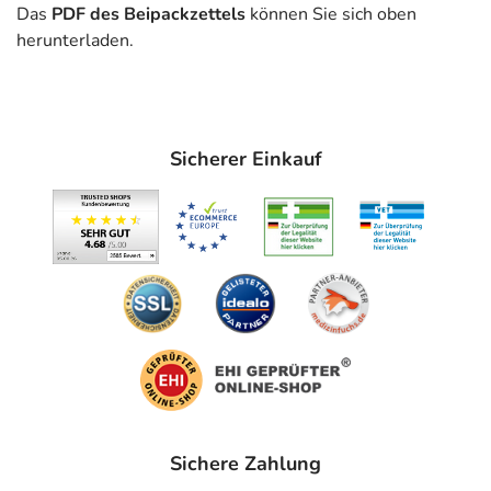
Das
PDF des Beipackzettels
können Sie sich oben
angewendet wird.
herunterladen.
Anwendungsgebiete
- Asthma bronchiale
Gegenanzeigen
Sicherer Einkauf
Was spricht gegen eine Anwendung?
Immer:
- Überempfindlichkeit gegen die Inhaltsstoffe
Unter Umständen - sprechen Sie hierzu mit Ihrem Arzt
oder Apotheker:
- Lungentuberkulose
- Herzerkrankungen, wie:
- Herzrhythmusstörungen
- Diabetes mellitus (Zuckerkrankheit)
Sichere Zahlung
- Schilddrüsenüberfunktion