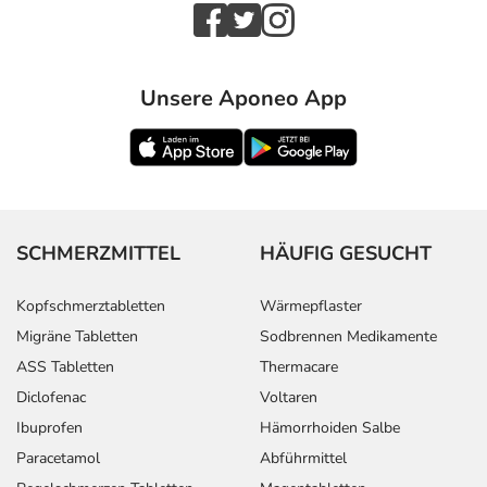
Jahren und
Erwachsene
Unsere Aponeo App
Anwendungshinweise
Die Gesamtdosis sollte nicht ohne Rücksprache mit
einem Arzt oder Apotheker überschritten werden.
Art der Anwendung?
Inhalieren Sie das Arzneimittel. Lassen Sie sich zu der
SCHMERZMITTEL
HÄUFIG GESUCHT
Anwendung von Ihrem Arzt oder Apotheker beraten. Die
Anwendung sollte nur erfolgen, wenn der sichere
Kopfschmerztabletten
Wärmepflaster
Umgang mit dem Arzneimittel gewährt ist.
Migräne Tabletten
Sodbrennen Medikamente
ASS Tabletten
Thermacare
Dauer der Anwendung?
Diclofenac
Voltaren
Die Anwendungsdauer richtet sich nach Art der
Ibuprofen
Hämorrhoiden Salbe
Beschwerde und/oder Dauer der Erkrankung und wird
deshalb nur von Ihrem Arzt bestimmt. Prinzipiell ist die
Paracetamol
Abführmittel
Dauer der Anwendung zeitlich nicht begrenzt, das