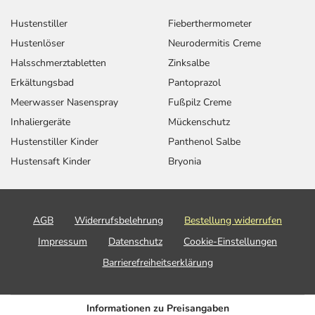
oder Vorsichtsmaßnahmen.
Hustenstiller
Fieberthermometer
Eine vom Arzt verordnete Dosierung kann von den
Hustenlöser
Neurodermitis Creme
Angaben der Packungsbeilage abweichen. Da der Arzt sie
Halsschmerztabletten
Zinksalbe
individuell abstimmt, sollten Sie das Arzneimittel daher
Erkältungsbad
Pantoprazol
nach seinen Anweisungen anwenden.
Meerwasser Nasenspray
Fußpilz Creme
Aufbewahrung
Inhaliergeräte
Mückenschutz
Aufbewahrung
Hustenstiller Kinder
Panthenol Salbe
Hustensaft Kinder
Bryonia
Das Arzneimittel muss vor Hitze geschützt aufbewahrt
werden.
Wichtige Hinweise
AGB
Widerrufsbelehrung
Bestellung widerrufen
Was sollten Sie beachten?
Impressum
Datenschutz
Cookie-Einstellungen
- Durch plötzliches Absetzen können Probleme oder
Barrierefreiheitserklärung
Beschwerden auftreten. Deshalb sollte die Behandlung
langsam, das heißt mit einem schrittweisen
Ausschleichen der Dosis, beendet werden. Lassen Sie
Informationen zu Preisangaben