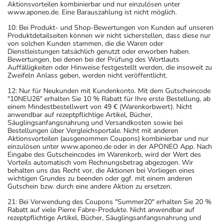
Art der Anwendung?
Aktionsvorteilen kombinierbar und nur einzulösen unter
www.aponeo.de. Eine Barauszahlung ist nicht möglich.
Nehmen Sie das Arzneimittel unzerkaut mit Flüssigkeit
(z.B. 1 Glas Wasser) ein.
10: Bei Produkt- und Shop-Bewertungen von Kunden auf unseren
Produktdetailseiten können wir nicht sicherstellen, dass diese nur
von solchen Kunden stammen, die die Waren oder
Dauer der Anwendung?
Dienstleistungen tatsächlich genutzt oder erworben haben.
Bewertungen, bei denen bei der Prüfung des Wortlauts
Die Anwendungsdauer richtet sich nach Art der
Auffälligkeiten oder Hinweise festgestellt werden, die insoweit zu
Beschwerde und/oder Dauer der Erkrankung und wird
Zweifeln Anlass geben, werden nicht veröffentlicht.
deshalb nur von Ihrem Arzt bestimmt.
12: Nur für Neukunden mit Kundenkonto. Mit dem Gutscheincode
"10NEU26" erhalten Sie 10 % Rabatt für Ihre erste Bestellung, ab
einem Mindestbestellwert von 49 € (Warenkorbwert). Nicht
Überdosierung?
anwendbar auf rezeptpflichtige Artikel, Bücher,
Es kann zu einer Vielzahl von
Säuglingsanfangsnahrung und Versandkosten sowie bei
Bestellungen über Vergleichsportale. Nicht mit anderen
Überdosierungserscheinungen kommen, unter anderem
Aktionsvorteilen (ausgenommen Coupons) kombinierbar und nur
zu stark erniedrigtem Blutdruck, Pulsbeschleunigung,
einzulösen unter www.aponeo.de oder in der APONEO App. Nach
Eingabe des Gutscheincodes im Warenkorb, wird der Wert des
Gefäßerweiterung, Flüssigkeitsansammlung in der Lunge
Vorteils automatisch vom Rechnungsbetrag abgezogen. Wir
(Lungenödem) sowie zum Schock mit tödlichem Ausgang.
behalten uns das Recht vor, die Aktionen bei Vorliegen eines
wichtigen Grundes zu beenden oder ggf. mit einem anderen
Setzen Sie sich bei dem Verdacht auf eine Überdosierung
Gutschein bzw. durch eine andere Aktion zu ersetzen.
umgehend mit einem Arzt in Verbindung.
21: Bei Verwendung des Coupons "Summer20" erhalten Sie 20 %
Rabatt auf viele Pierre Fabre-Produkte. Nicht anwendbar auf
Generell gilt: Achten Sie vor allem bei Säuglingen,
rezeptpflichtige Artikel, Bücher, Säuglingsanfangsnahrung und