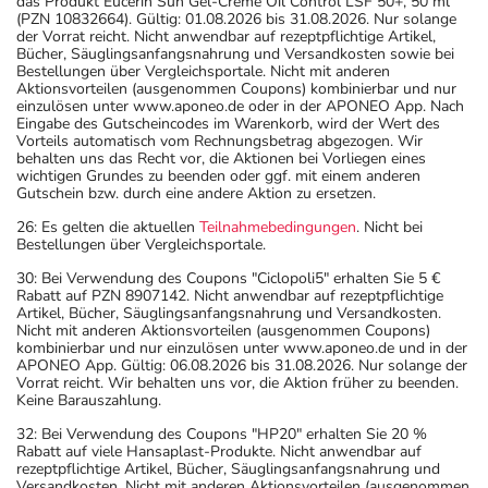
das Produkt Eucerin Sun Gel-Creme Oil Control LSF 50+, 50 ml
- Vermeiden Sie übermäßige UV-Strahlung, z.B. in
(PZN 10832664). Gültig: 01.08.2026 bis 31.08.2026. Nur solange
der Vorrat reicht. Nicht anwendbar auf rezeptpflichtige Artikel,
Solarien oder bei ausgedehnten Sonnenbädern, weil die
Bücher, Säuglingsanfangsnahrung und Versandkosten sowie bei
Haut während der Anwendung des Arzneimittels
Bestellungen über Vergleichsportale. Nicht mit anderen
Aktionsvorteilen (ausgenommen Coupons) kombinierbar und nur
empfindlicher reagiert.
einzulösen unter www.aponeo.de oder in der APONEO App. Nach
- Dieses Arzneimittel enthält Stoffe, die unter
Eingabe des Gutscheincodes im Warenkorb, wird der Wert des
Vorteils automatisch vom Rechnungsbetrag abgezogen. Wir
Umständen als Dopingstoffe eingeordnet werden
behalten uns das Recht vor, die Aktionen bei Vorliegen eines
können. Fragen Sie dazu Ihren Arzt oder Apotheker.
wichtigen Grundes zu beenden oder ggf. mit einem anderen
Gutschein bzw. durch eine andere Aktion zu ersetzen.
- Vorsicht bei Allergie gegen Sartane!
26: Es gelten die aktuellen
Teilnahmebedingungen
. Nicht bei
- Vorsicht bei Allergie gegen Nifedipin, Amlodipin und
Bestellungen über Vergleichsportale.
ähnliche Stoffe!
30: Bei Verwendung des Coupons "Ciclopoli5" erhalten Sie 5 €
- Vorsicht bei Allergie gegen Sulfonamide!
Rabatt auf PZN 8907142. Nicht anwendbar auf rezeptpflichtige
- Vorsicht bei Allergie gegen Propylenglykol und ähnliche
Artikel, Bücher, Säuglingsanfangsnahrung und Versandkosten.
Nicht mit anderen Aktionsvorteilen (ausgenommen Coupons)
Stoffe!
kombinierbar und nur einzulösen unter www.aponeo.de und in der
- Vorsicht bei Allergie gegen Polyethylenglykol(PEG)-
APONEO App. Gültig: 06.08.2026 bis 31.08.2026. Nur solange der
Vorrat reicht. Wir behalten uns vor, die Aktion früher zu beenden.
haltige Stoffe!
Keine Barauszahlung.
- Vorsicht bei einer Unverträglichkeit gegenüber Lactose.
32: Bei Verwendung des Coupons "HP20" erhalten Sie 20 %
Wenn Sie eine Diabetes-Diät einhalten müssen, sollten
Rabatt auf viele Hansaplast-Produkte. Nicht anwendbar auf
Sie den Zuckergehalt berücksichtigen.
rezeptpflichtige Artikel, Bücher, Säuglingsanfangsnahrung und
Versandkosten. Nicht mit anderen Aktionsvorteilen (ausgenommen