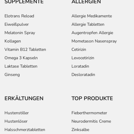
SUPPLEMENTE
ALLERGIEN
- Sehstörungen
- Doppeltsehen
Elotrans Reload
Allergie Medikamente
- Verschwommenes Sehen
- Schwindel
Eiweißpulver
Allergie Tabletten
- Tinnitus (Ohrgeräusche)
Melatonin Spray
Augentropfen Allergie
- Angina pectoris
Kollagen
Mometason Nasenspray
- Verschlechterung einer Angina pectoris
Vitamin B12 Tabletten
Cetirizin
- Orthostatische Hypotonie (Kreislaufstörungen aufgrund
Omega 3 Kapseln
Levocetirizin
niedrigen Blutdrucks)
Laktase Tabletten
Loratadin
- Anfälle von Atemnot
- Mundtrockenheit
Ginseng
Desloratadin
- Veränderung der Stuhlgewohnheiten
- Verstopfung
- Haarausfall
ERKÄLTUNGEN
TOP PRODUKTE
- Überempfindlichkeitsreaktionen der Haut
- Hautrötung
Hustenstiller
Fieberthermometer
- Hautausschlag
Hustenlöser
Neurodermitis Creme
- Schwitzen
Halsschmerztabletten
Zinksalbe
- Photosensibilitätsreaktionen