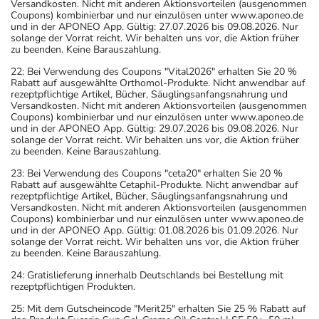
Versandkosten. Nicht mit anderen Aktionsvorteilen (ausgenommen
Kleinkindern und älteren Menschen auf eine
Coupons) kombinierbar und nur einzulösen unter www.aponeo.de
gewissenhafte Dosierung. Im Zweifelsfalle fragen Sie
und in der APONEO App. Gültig: 27.07.2026 bis 09.08.2026. Nur
solange der Vorrat reicht. Wir behalten uns vor, die Aktion früher
Ihren Arzt oder Apotheker nach etwaigen Auswirkungen
zu beenden. Keine Barauszahlung.
oder Vorsichtsmaßnahmen.
22: Bei Verwendung des Coupons "Vital2026" erhalten Sie 20 %
Rabatt auf ausgewählte Orthomol-Produkte. Nicht anwendbar auf
Eine vom Arzt verordnete Dosierung kann von den
rezeptpflichtige Artikel, Bücher, Säuglingsanfangsnahrung und
Versandkosten. Nicht mit anderen Aktionsvorteilen (ausgenommen
Angaben der Packungsbeilage abweichen. Da der Arzt sie
Coupons) kombinierbar und nur einzulösen unter www.aponeo.de
individuell abstimmt, sollten Sie das Arzneimittel daher
und in der APONEO App. Gültig: 29.07.2026 bis 09.08.2026. Nur
solange der Vorrat reicht. Wir behalten uns vor, die Aktion früher
nach seinen Anweisungen anwenden.
zu beenden. Keine Barauszahlung.
Aufbewahrung
23: Bei Verwendung des Coupons "ceta20" erhalten Sie 20 %
Rabatt auf ausgewählte Cetaphil-Produkte. Nicht anwendbar auf
rezeptpflichtige Artikel, Bücher, Säuglingsanfangsnahrung und
Wichtige Hinweise
Versandkosten. Nicht mit anderen Aktionsvorteilen (ausgenommen
Coupons) kombinierbar und nur einzulösen unter www.aponeo.de
Was sollten Sie beachten?
und in der APONEO App. Gültig: 01.08.2026 bis 01.09.2026. Nur
solange der Vorrat reicht. Wir behalten uns vor, die Aktion früher
- Vorsicht: Das Reaktionsvermögen kann auch bei
zu beenden. Keine Barauszahlung.
bestimmungsgemäßem Gebrauch beeinträchtigt sein.
24: Gratislieferung innerhalb Deutschlands bei Bestellung mit
Achten Sie vor allem darauf, wenn Sie am Straßenverkehr
rezeptpflichtigen Produkten.
teilnehmen oder Maschinen (auch im Haushalt) bedienen,
25: Mit dem Gutscheincode "Merit25" erhalten Sie 25 % Rabatt auf
mit denen Sie sich verletzen können.