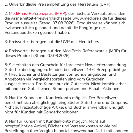
Für die Information an dieser Stelle werden vor allem
1: Unverbindliche Preisempfehlung des Herstellers (UVP)
Nebenwirkungen berücksichtigt, die bei mindestens
2:
MediPreis-Referenzpreis (MRP)
: der höchste Verkaufspreis, den
einem von 1.000 behandelten Patienten auftreten.
die Arzneimittel-Preisvergleichsseite www.medipreis.de für dieses
Produkt ausweist (Stand: 07.08.2026). Produktpreise können sich
Dosierung
zwischenzeitlich geändert und damit die Rangfolge der
Versandapotheken geändert haben.
Text
Personen
Einzeldosis
Gesamtdosis
Zeitpunkt
3: Preisvorteil bezogen auf die UVP des Herstellers
4: Preisvorteil bezogen auf den MediPreis-Referenzpreis (MRP) für
Erwachsene
1 Tablette
1-mal täglich
Jeweils zur
dieses Produkt (Stand: 07.08.2026).
gleichen
Tageszeit,
5: Sie erhalten den Gutschein für Ihre erste Newsletteranmeldung.
Gutscheinbedingungen: Mindestbestellwert 49 €. Rezeptpflichtige
unabhängi
Artikel, Bücher und Bestellungen von Sonderangeboten und
von der
Angeboten via Vergleichsportalen sind vom Gutschein
Mahlzeit
ausgeschlossen. Pro Kunde nur ein Gutschein. Nicht kombinierbar
mit anderen Gutscheinen, Sonderpreisen und Rabatt-Aktionen.
8: Nur für Kunden mit Kundenkonto möglich. Der Bestellwert
Anwendungshinweise
berechnet sich abzüglich ggf. eingelöster Gutscheine und Coupons.
Nicht auf rezeptpflichtige Artikel und Bücher anwendbar und gilt
nicht für Kunden mit Sonderkonditionen.
Die Gesamtdosis sollte nicht ohne Rücksprache mit
einem Arzt oder Apotheker überschritten werden.
9: Nur für Kunden mit Kundenkonto möglich. Nicht auf
rezeptpflichtige Artikel, Bücher und Versandkosten sowie bei
Bestellungen über Vergleichsportale anwendbar. Nicht mit anderen