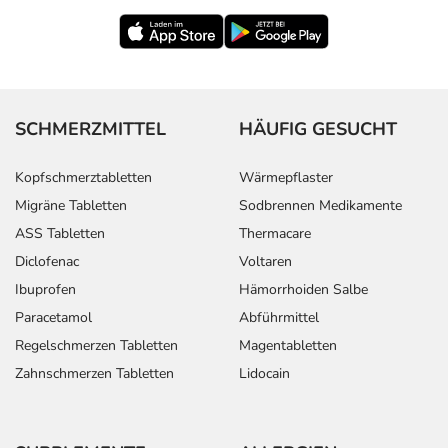
- Thrombozytopenie (Verminderung der Anzahl der
Blutplättchen)
- Allergische Reaktionen
- Erhöhte Kaliumwerte
- Appetitlosigkeit
- Depressionen
SCHMERZMITTEL
HÄUFIG GESUCHT
- Reizbarkeit
- Stimmungsänderungen
Kopfschmerztabletten
Wärmepflaster
- Angst
Migräne Tabletten
Sodbrennen Medikamente
- Schlafstörungen
ASS Tabletten
Thermacare
- Schlaflosigkeit
Diclofenac
Voltaren
- Lagerungsschwindel
- Zustand nahe der Ohnmacht
Ibuprofen
Hämorrhoiden Salbe
- Geschmacksstörungen
Paracetamol
Abführmittel
- Verminderte Berührungsempfindlichkeit
Regelschmerzen Tabletten
Magentabletten
- Missempfindungen
Zahnschmerzen Tabletten
Lidocain
- Ohnmacht
- Appetitlosigkeit
- Zittern