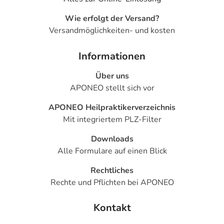
- Verwirrtheitszustände
- Schwindelgefühl
Wie erfolgt der Versand?
- Kopfschmerzen
Versandmöglichkeiten- und kosten
- Schläfrigkeit
- Herzklopfen
Informationen
- Niedriger Blutdruck
Über uns
- Hitzegefühl
APONEO stellt sich vor
- Husten
- Bronchitis
APONEO Heilpraktikerverzeichnis
- Rachenentzündung
Mit integriertem PLZ-Filter
- Schnupfen
- Durchfall
Downloads
- Übelkeit
Alle Formulare auf einen Blick
- Verstopfung
Rechtliches
- Bauchschmerzen
Rechte und Pflichten bei APONEO
- Blähungen
- Magen-Darm-Beschwerden
Kontakt
- Magenverstimmung
- Schleimhautentzündungen von Magen und Dünndarm