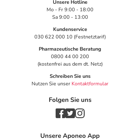
Unsere Hotline
- Erbrechen
Mo - Fr 9:00 - 18:00
- Muskelkrämpfe
Sa 9:00 - 13:00
- Gelenkschwellungen
- Fußgelenkschwellung
Kundenservice
- Gelenkentzündungen
030 622 000 10 (Festnetztarif)
- Rückenschmerzen
Pharmazeutische Beratung
- Skelettschmerzen
0800 44 00 200
- Verstärkter Harndrang
(kostenfrei aus dem dt. Netz)
- Allgemeine Schwäche
- Wassereinlagerungen (Ödeme)
Schreiben Sie uns
- Müdigkeit
Nutzen Sie unser
Kontaktformular
- Grippeähnliche Symptome
- Schmerzen
Folgen Sie uns
- Erhöhung des Kreatininspiegels im Serum
- Anstieg des Blutharnstoffes
- Anstieg der Harnsäurekonzentration im Blut
- Erhöhung der Leberenzyme
- Anstieg der Nierenwerte
Unsere Aponeo App