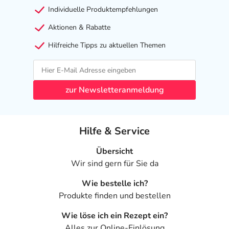
Nebenwirkungen
Individuelle Produktempfehlungen
Welche unerwünschten Wirkungen können auftreten?
Aktionen & Rabatte
Hilfreiche Tipps zu aktuellen Themen
- Erhöhte Fettkonzentration im Blut (vor allem
Triglyceride)
- Anstieg der Blutfettwerte (Cholesterin)
- Anstieg der Harnsäurekonzentration im Blut
zur Newsletteranmeldung
- Infektionen der oberen Atemwege
- Nasen-Rachenraum-Entzündung
- Harnwegsinfektionen
Hilfe & Service
- Erhöhte Zuckerwerte im Urin
- Erhöhte Kalziumwerte
Übersicht
- Anstieg der Blutzuckers
Wir sind gern für Sie da
- Magnesiummangel
Wie bestelle ich?
- Natriummangel
Produkte finden und bestellen
- Chlormangel
- Erhöhte Amylasewerte (Verdauungsenzym aus der
Wie löse ich ein Rezept ein?
Bauchspeicheldrüse)
Alles zur Online-Einlösung