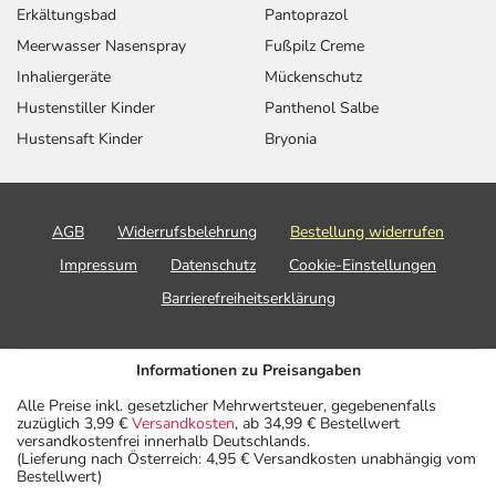
Erkältungsbad
Pantoprazol
- Juckreiz
- Hautblutungen aufgrund gestörter Blutgerinnung
Meerwasser Nasenspray
Fußpilz Creme
- Hautverfärbungen
Inhaliergeräte
Mückenschutz
- Nesselausschlag
Hustenstiller Kinder
Panthenol Salbe
- Muskelschwäche
Hustensaft Kinder
Bryonia
- Gelenkschmerzen
- Muskelschmerzen
- Häufigeres Wasserlassen
- Harnblasenentleerungsstörungen
AGB
Widerrufsbelehrung
Bestellung widerrufen
- Vermehrtes nächtliches Wasserlassen
Impressum
Datenschutz
Cookie-Einstellungen
- Erektionsstörungen
Barrierefreiheitserklärung
- Brustbildung beim Mann
- Unwohlsein
Informationen zu Preisangaben
Bemerken Sie eine Befindlichkeitsstörung oder
Alle Preise inkl. gesetzlicher Mehrwertsteuer, gegebenenfalls
Veränderung während der Behandlung, wenden Sie sich
zuzüglich 3,99 €
Versandkosten
, ab 34,99 € Bestellwert
versandkostenfrei innerhalb Deutschlands.
an Ihren Arzt oder Apotheker.
(Lieferung nach Österreich: 4,95 € Versandkosten unabhängig vom
Bestellwert)