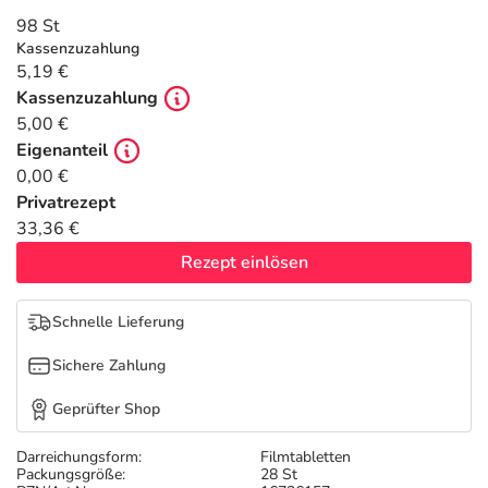
Refluthin, Lasea & Carmenthin Deals
Sport & Fitness
Täglich gut versorgt
98 St
Kassenzuzahlung
Salus Deals
Tierapotheke
5,19 €
Kassenzuzahlung
5,00 €
Vitamine & Mineralstoffe
Eigenanteil
0,00 €
Marken
Privatrezept
33,36 €
Rezept einlösen
Schnelle Lieferung
Sichere Zahlung
Geprüfter Shop
Darreichungsform:
Filmtabletten
Packungsgröße:
28 St