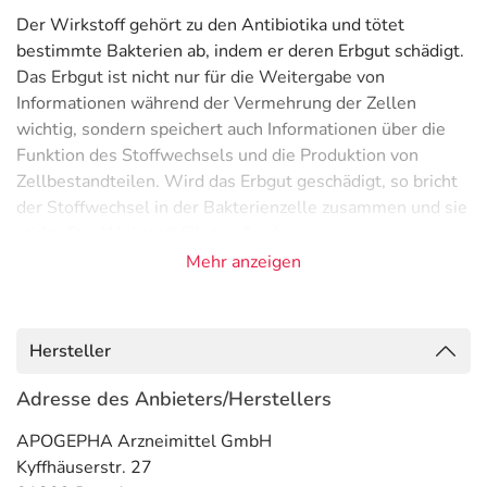
Der Wirkstoff gehört zu den Antibiotika und tötet
bestimmte Bakterien ab, indem er deren Erbgut schädigt.
Das Erbgut ist nicht nur für die Weitergabe von
Informationen während der Vermehrung der Zellen
wichtig, sondern speichert auch Informationen über die
Funktion des Stoffwechsels und die Produktion von
Zellbestandteilen. Wird das Erbgut geschädigt, so bricht
der Stoffwechsel in der Bakterienzelle zusammen und sie
stirbt. Der Wirkstoff führt außerdem zu einer
Zusammenballung der Bakterien, wodurch sie für das
Mehr anzeigen
körpereigene Abwehrsystem besser erkennbar werden
und somit leichter zerstört werden können.
Hersteller
Anwendungsgebiete
- Bakterieninfektionen, wie:
Adresse des Anbieters/Herstellers
- Harnblasenentzündung (unkompliziert)
APOGEPHA Arzneimittel GmbH
- Chronische Harnwegsinfektionen bei Abflussstörungen,
Kyffhäuserstr. 27
zur Vorbeugung