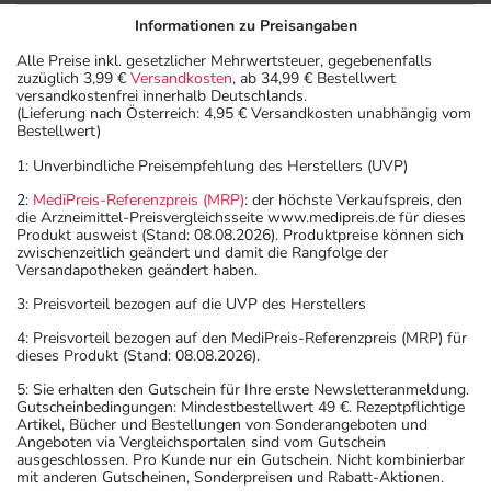
Aufbewahrung
Informationen zu Preisangaben
Aufbewahrung
Alle Preise inkl. gesetzlicher Mehrwertsteuer, gegebenenfalls
zuzüglich 3,99 €
Versandkosten
, ab 34,99 € Bestellwert
versandkostenfrei innerhalb Deutschlands.
Das Arzneimittel muss im Dunkeln (z.B. im Umkarton)
(Lieferung nach Österreich: 4,95 € Versandkosten unabhängig vom
Bestellwert)
aufbewahrt werden.
Wichtige Hinweise
1: Unverbindliche Preisempfehlung des Herstellers (UVP)
2:
MediPreis-Referenzpreis (MRP)
: der höchste Verkaufspreis, den
Was sollten Sie beachten?
die Arzneimittel-Preisvergleichsseite www.medipreis.de für dieses
- Vorsicht: Das Reaktionsvermögen kann auch bei
Produkt ausweist (Stand: 08.08.2026). Produktpreise können sich
zwischenzeitlich geändert und damit die Rangfolge der
bestimmungsgemäßem Gebrauch beeinträchtigt sein.
Versandapotheken geändert haben.
Achten Sie vor allem darauf, wenn Sie am Straßenverkehr
3: Preisvorteil bezogen auf die UVP des Herstellers
teilnehmen oder Maschinen (auch im Haushalt) bedienen,
mit denen Sie sich verletzen können.
4: Preisvorteil bezogen auf den MediPreis-Referenzpreis (MRP) für
dieses Produkt (Stand: 08.08.2026).
- Vorsicht: Vermeiden Sie die Einnahme von Alkohol.
- Die Wirkung der Anti-Baby-Pille kann durch das
5: Sie erhalten den Gutschein für Ihre erste Newsletteranmeldung.
Gutscheinbedingungen: Mindestbestellwert 49 €. Rezeptpflichtige
Arzneimittel beeinträchtigt werden. Für die Dauer der
Artikel, Bücher und Bestellungen von Sonderangeboten und
Einnahme sollten Sie deshalb zusätzliche Maßnahmen zur
Angeboten via Vergleichsportalen sind vom Gutschein
ausgeschlossen. Pro Kunde nur ein Gutschein. Nicht kombinierbar
Empfängnisverhütung treffen.
mit anderen Gutscheinen, Sonderpreisen und Rabatt-Aktionen.