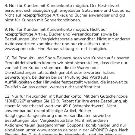
- Der Urin kann verfärbt werden.
8: Nur für Kunden mit Kundenkonto möglich. Der Bestellwert
- Vorsicht bei Allergie gegen die Antiinfektiva
berechnet sich abzüglich ggf. eingelöster Gutscheine und Coupons.
Nitrofurantoin und Nifursol (E-Nummer E 769)!
Nicht auf rezeptpflichtige Artikel und Bücher anwendbar und gilt
nicht für Kunden mit Sonderkonditionen.
- Vorsicht bei Allergie gegen Maisstärke!
- Vorsicht bei einer Unverträglichkeit gegenüber Lactose.
9: Nur für Kunden mit Kundenkonto möglich. Nicht auf
rezeptpflichtige Artikel, Bücher und Versandkosten sowie bei
Wenn Sie eine Diabetes-Diät einhalten müssen, sollten
Bestellungen über Vergleichsportale anwendbar. Nicht mit anderen
Sie den Zuckergehalt berücksichtigen.
Aktionsvorteilen kombinierbar und nur einzulösen unter
www.aponeo.de. Eine Barauszahlung ist nicht möglich.
- Es kann Arzneimittel geben, mit denen
10: Bei Produkt- und Shop-Bewertungen von Kunden auf unseren
Wechselwirkungen auftreten. Sie sollten deswegen
Produktdetailseiten können wir nicht sicherstellen, dass diese nur
generell vor der Behandlung mit einem neuen
von solchen Kunden stammen, die die Waren oder
Dienstleistungen tatsächlich genutzt oder erworben haben.
Arzneimittel jedes andere, das Sie bereits anwenden,
Bewertungen, bei denen bei der Prüfung des Wortlauts
dem Arzt oder Apotheker angeben. Das gilt auch für
Auffälligkeiten oder Hinweise festgestellt werden, die insoweit zu
Zweifeln Anlass geben, werden nicht veröffentlicht.
Arzneimittel, die Sie selbst kaufen, nur gelegentlich
anwenden oder deren Anwendung schon einige Zeit
12: Nur für Neukunden mit Kundenkonto. Mit dem Gutscheincode
"10NEU26" erhalten Sie 10 % Rabatt für Ihre erste Bestellung, ab
zurückliegt.
einem Mindestbestellwert von 49 € (Warenkorbwert). Nicht
Bitte verwenden Sie dieses Arzneimittel nicht mehr nach
anwendbar auf rezeptpflichtige Artikel, Bücher,
Säuglingsanfangsnahrung und Versandkosten sowie bei
dem auf der Packung oder der Umverpackung
Bestellungen über Vergleichsportale. Nicht mit anderen
angegebenen Verfallsdatum. Das Verfallsdatum bezieht
Aktionsvorteilen (ausgenommen Coupons) kombinierbar und nur
einzulösen unter www.aponeo.de oder in der APONEO App. Nach
sich auf den letzten Tag des angegebenen Monats.
Eingabe des Gutscheincodes im Warenkorb, wird der Wert des