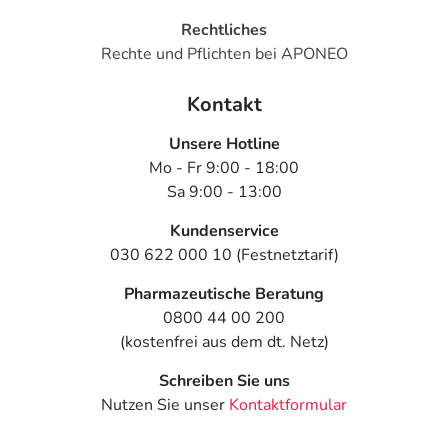
- Leberentzündung (Hepatitis)
Rechtliches
- Stauung der Gallenflüssigkeit, wenn z.B. die
Rechte und Pflichten bei APONEO
Gallenwege verstopft sind.
- Fieber
Kontakt
Bemerken Sie eine Befindlichkeitsstörung oder
Unsere Hotline
Veränderung während der Behandlung, wenden Sie sich
Mo - Fr 9:00 - 18:00
an Ihren Arzt oder Apotheker.
Sa 9:00 - 13:00
Für die Information an dieser Stelle werden vor allem
Kundenservice
Nebenwirkungen berücksichtigt, die bei mindestens
030 622 000 10 (Festnetztarif)
einem von 1.000 behandelten Patienten auftreten.
Pharmazeutische Beratung
Dosierung
0800 44 00 200
(kostenfrei aus dem dt. Netz)
Text
Personen
Einzeldosis
Gesamtdo
Schreiben Sie uns
Harnblasenentzündung
Erwachsene
1-2
3-4 mal täg
Nutzen Sie unser
Kontaktformular
(unkompliziert):
Tabletten
(max. 4
Tabletten)