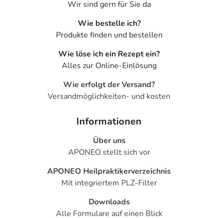
- Schwindel
Wir sind gern für Sie da
- Koordinationsstörung
Wie bestelle ich?
- Nervenschädigungen, bei Auftreten folgender
Produkte finden und bestellen
Symptome, die ohne erkennbare Ursache sind, suchen Sie
bitte ihren Arzt auf:
Wie löse ich ein Rezept ein?
- Missempfindungen, wie Kribbeln, Ameisenlaufen oder
Alles zur Online-Einlösung
Taubheit
- Augenzittern
Wie erfolgt der Versand?
- Überempfindlichkeitsreaktionen der Haut, wie:
Versandmöglichkeiten- und kosten
- Juckreiz
- Nesselausschlag
Informationen
- Angioneurotisches Ödem (Schwellung im Gesicht, an
Über uns
Hand und Fuß)
APONEO stellt sich vor
- Wassereinlagerungen in der Lunge (Lungenödem), bei
Auftreten folgender Symptome, die ohne erkennbare
APONEO Heilpraktikerverzeichnis
Ursache sind, suchen Sie bitte ihren Arzt auf:
Mit integriertem PLZ-Filter
- Anfälle von Atemnot
- Husten
Downloads
- Lungenentzündung
Alle Formulare auf einen Blick