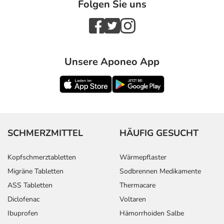
Folgen Sie uns
Chronische
Erwachsene
1-2
1-2 mal täg
Harnwegsinfektionen
Tabletten
(max. 2
bei Abflußstörung:
Tabletten)
Unsere Aponeo App
Zur Vorbeugung gegen
Erwachsene
1 Tablette
1-mal tägli
Wiederauftreten von
Bakterieninfektionen
der Harnwege:
SCHMERZMITTEL
HÄUFIG GESUCHT
Kopfschmerztabletten
Wärmepflaster
Anwendungshinweise
Migräne Tabletten
Sodbrennen Medikamente
ASS Tabletten
Thermacare
Die Gesamtdosis sollte nicht ohne Rücksprache mit
Diclofenac
Voltaren
einem Arzt oder Apotheker überschritten werden.
Ibuprofen
Hämorrhoiden Salbe