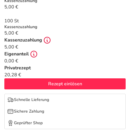
Refluthin, Lasea & Carmenthin Deals
Sport & Fitness
Täglich gut versorgt
Kassenzuzahlung
5,00 €
Salus Deals
Tierapotheke
100 St
Kassenzuzahlung
5,00 €
Vitamine & Mineralstoffe
Kassenzuzahlung
5,00 €
Marken
Eigenanteil
0,00 €
Privatrezept
20,28 €
Rezept einlösen
Schnelle Lieferung
Sichere Zahlung
Geprüfter Shop