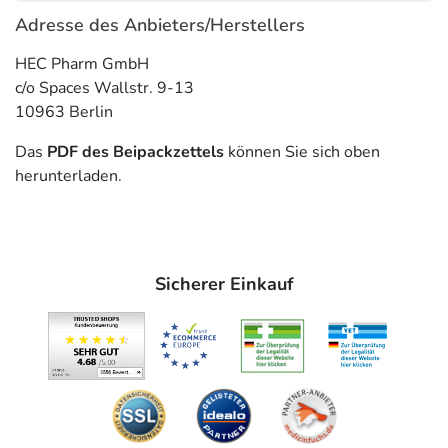
- Nierenschäden durch Harnsäurekristalle bei der
Adresse des Anbieters/Herstellers
Behandlung von Leukämie
HEC Pharm GmbH
- Krankheitsbedingt erhöhte Harnsäureausscheidung im
c/o Spaces Wallstr. 9-13
Blut
10963 Berlin
- Calciumoxalatsteinbildung bei erhöhtem
Harnsäuregehalt im Blut, Auflösung und Verhinderung
Das
PDF des Beipackzettels
können Sie sich oben
der Steinbildung
herunterladen.
- Nierensteine aus Harnsäure, zur Auflösung und
Vorbeugung
- Nierenschäden durch Harnsäurekristalle
- Gicht
Sicherer Einkauf
- Erhöhte Harnsäurewerte im Blut, insbesondere bei:
Gegenanzeigen
Was spricht gegen eine Anwendung?
Immer:
- Überempfindlichkeit gegen die Inhaltsstoffe