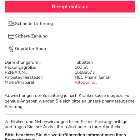
Refluthin, Lasea & Carmenthin Deals
Sport & Fitness
Täglich gut versorgt
Rezept einlösen
Salus Deals
Tierapotheke
Schnelle Lieferung
Sichere Zahlung
Vitamine & Mineralstoffe
Geprüfter Shop
Marken
Darreichungsform:
Tabletten
Packungsgröße:
100 St
PZN/Art.Nr.:
16588573
Anbieter/Hersteller:
HEC Pharm GmbH
Marke/Präparat:
Allopurinol
Abweichungen der Zuzahlung je nach Krankenkasse möglich. Für
genaue Angaben wenden Sie sich bitte an unsere pharmazeutische
Beratung.
Zu Risiken und Nebenwirkungen lesen Sie die Packungsbeilage
und fragen Sie Ihre Ärztin, Ihren Arzt oder in Ihrer Apotheke.
Bitte beachten Sie die weiterführenden Informationen Ihres
Beipackzettels.