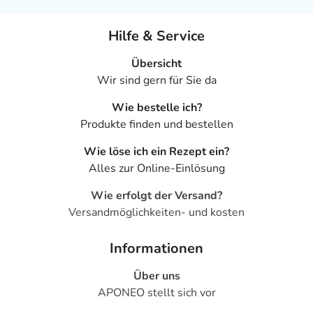
- Schuppenbildung der Haut
- Hautrötung
Hilfe & Service
- Juckreiz
- Zunahme des Schilddrüsen-stimulierenden Hormons
Übersicht
(TSH) im Blut
Wir sind gern für Sie da
Wie bestelle ich?
Unter Umständen kann in den ersten Wochen der
Produkte finden und bestellen
Therapie ein Gichtanfall ausgelöst werden.
Wie löse ich ein Rezept ein?
Bei Auftreten von Überempfindlichkeitsreaktionen, z.B.
Alles zur Online-Einlösung
Hautausschlag, ist das Arzneimittel sofort abzusetzen
und ein Arzt aufzusuchen.
Wie erfolgt der Versand?
Versandmöglichkeiten- und kosten
Bemerken Sie eine Befindlichkeitsstörung oder
Veränderung während der Behandlung, wenden Sie sich
Informationen
an Ihren Arzt oder Apotheker.
Über uns
APONEO stellt sich vor
Für die Information an dieser Stelle werden vor allem
Nebenwirkungen berücksichtigt, die bei mindestens