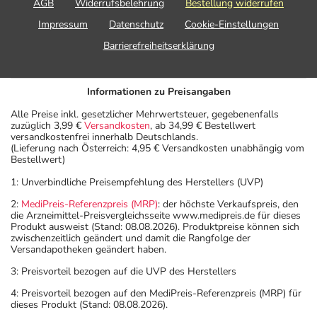
angegebenen Verfallsdatum. Das Verfallsdatum bezieht
AGB
Widerrufsbelehrung
Bestellung widerrufen
sich auf den letzten Tag des angegebenen Monats.
Impressum
Datenschutz
Cookie-Einstellungen
Barrierefreiheitserklärung
Informationen zu Preisangaben
Alle Preise inkl. gesetzlicher Mehrwertsteuer, gegebenenfalls
zuzüglich 3,99 €
Versandkosten
, ab 34,99 € Bestellwert
versandkostenfrei innerhalb Deutschlands.
(Lieferung nach Österreich: 4,95 € Versandkosten unabhängig vom
Bestellwert)
1: Unverbindliche Preisempfehlung des Herstellers (UVP)
2:
MediPreis-Referenzpreis (MRP)
: der höchste Verkaufspreis, den
die Arzneimittel-Preisvergleichsseite www.medipreis.de für dieses
Produkt ausweist (Stand: 08.08.2026). Produktpreise können sich
zwischenzeitlich geändert und damit die Rangfolge der
Versandapotheken geändert haben.
3: Preisvorteil bezogen auf die UVP des Herstellers
4: Preisvorteil bezogen auf den MediPreis-Referenzpreis (MRP) für
dieses Produkt (Stand: 08.08.2026).