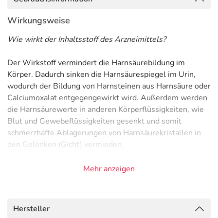
Wirkungsweise
Wie wirkt der Inhaltsstoff des Arzneimittels?
Der Wirkstoff vermindert die Harnsäurebildung im
Körper. Dadurch sinken die Harnsäurespiegel im Urin,
wodurch der Bildung von Harnsteinen aus Harnsäure oder
Calciumoxalat entgegengewirkt wird. Außerdem werden
die Harnsäurewerte in anderen Körperflüssigkeiten, wie
Blut und Gewebeflüssigkeiten gesenkt und somit
schmerzhafte Ablagerungen von Harnsäurekristallen in
den Gelenken (Gicht) vermieden.
Anwendungsgebiete
Mehr anzeigen
- Adenin-Phosphoribosyl-Transferase-Mangel
- Angeborene Enzymmangelkrankheiten, wie:
- Lesch-Nyhan-Syndrom (Hypoxanthin-Guanin-
Hersteller
Phosphoribosyl-Transferase-Defekt)