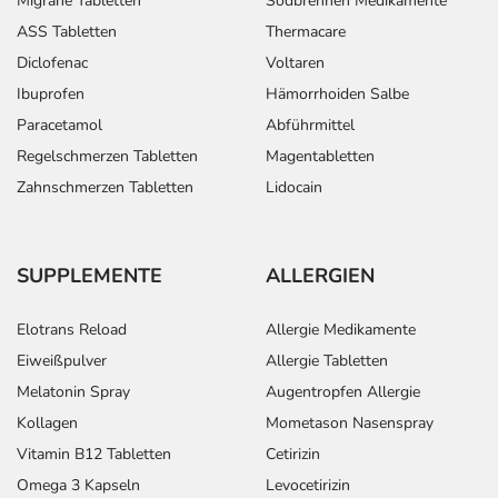
Migräne Tabletten
Sodbrennen Medikamente
ASS Tabletten
Thermacare
Generell gilt: Achten Sie vor allem bei Säuglingen,
Diclofenac
Voltaren
Kleinkindern und älteren Menschen auf eine
Ibuprofen
Hämorrhoiden Salbe
gewissenhafte Dosierung. Im Zweifelsfalle fragen Sie
Ihren Arzt oder Apotheker nach etwaigen Auswirkungen
Paracetamol
Abführmittel
oder Vorsichtsmaßnahmen.
Regelschmerzen Tabletten
Magentabletten
Zahnschmerzen Tabletten
Lidocain
Eine vom Arzt verordnete Dosierung kann von den
Angaben der Packungsbeilage abweichen. Da der Arzt sie
individuell abstimmt, sollten Sie das Arzneimittel daher
SUPPLEMENTE
ALLERGIEN
nach seinen Anweisungen anwenden.
Aufbewahrung
Elotrans Reload
Allergie Medikamente
Eiweißpulver
Allergie Tabletten
Wichtige Hinweise
Melatonin Spray
Augentropfen Allergie
Was sollten Sie beachten?
Kollagen
Mometason Nasenspray
- Vorsicht: Das Reaktionsvermögen kann auch bei
Vitamin B12 Tabletten
Cetirizin
bestimmungsgemäßem Gebrauch beeinträchtigt sein.
Omega 3 Kapseln
Levocetirizin
Achten Sie vor allem darauf, wenn Sie am Straßenverkehr