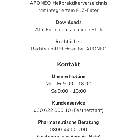
APONEO Heilpraktikerverzeichnis
einem von 1.000 behandelten Patienten auftreten.
Mit integriertem PLZ-Filter
Dosierung
Downloads
Alle Formulare auf einen Blick
Text
Personen
Einzeldosis
Gesamt
Rechtliches
Bei mäßig schweren bis
Erwachsene
1-3
2-3 mal 
Rechte und Pflichten bei APONEO
schweren Formen:
Tabletten
Folgende
Erwachsene
1-2
1-mal tä
Kontakt
Dosierungsempfehlungen
Tabletten
werden gegeben - die
Unsere Hotline
Dosierung für Ihre
Mo - Fr 9:00 - 18:00
spezielle Erkrankung
Sa 9:00 - 13:00
besprechen Sie am
besten mit Ihrem Arzt:
Kundenservice
030 622 000 10 (Festnetztarif)
Anwendungshinweise
Pharmazeutische Beratung
0800 44 00 200
Die Gesamtdosis sollte nicht ohne Rücksprache mit