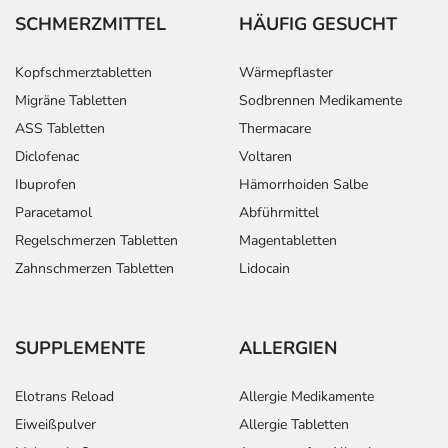
SCHMERZMITTEL
HÄUFIG GESUCHT
Kopfschmerztabletten
Wärmepflaster
Migräne Tabletten
Sodbrennen Medikamente
ASS Tabletten
Thermacare
Diclofenac
Voltaren
Ibuprofen
Hämorrhoiden Salbe
Paracetamol
Abführmittel
Regelschmerzen Tabletten
Magentabletten
Zahnschmerzen Tabletten
Lidocain
SUPPLEMENTE
ALLERGIEN
Elotrans Reload
Allergie Medikamente
Eiweißpulver
Allergie Tabletten