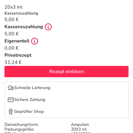
Refluthin, Lasea & Carmenthin Deals
Sport & Fitness
Täglich gut versorgt
20x3 ml
Kassenzuzahlung
Salus Deals
Tierapotheke
5,00 €
Kassenzuzahlung
5,00 €
Vitamine & Mineralstoffe
Eigenanteil
0,00 €
Marken
Privatrezept
31,24 €
Rezept einlösen
Schnelle Lieferung
Sichere Zahlung
Geprüfter Shop
Darreichungsform:
Ampullen
Packungsgröße:
20X3 ml