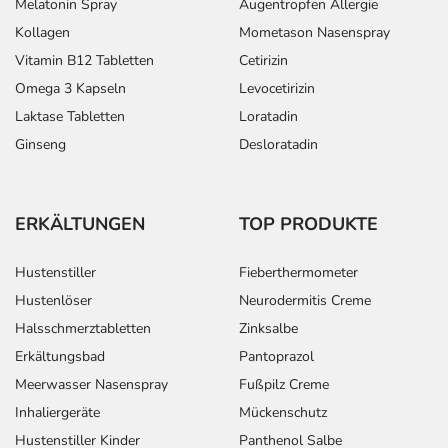
Melatonin Spray
Augentropfen Allergie
Kollagen
Mometason Nasenspray
Vitamin B12 Tabletten
Cetirizin
Omega 3 Kapseln
Levocetirizin
Laktase Tabletten
Loratadin
Ginseng
Desloratadin
ERKÄLTUNGEN
TOP PRODUKTE
Hustenstiller
Fieberthermometer
Hustenlöser
Neurodermitis Creme
Halsschmerztabletten
Zinksalbe
Erkältungsbad
Pantoprazol
Meerwasser Nasenspray
Fußpilz Creme
Inhaliergeräte
Mückenschutz
Hustenstiller Kinder
Panthenol Salbe