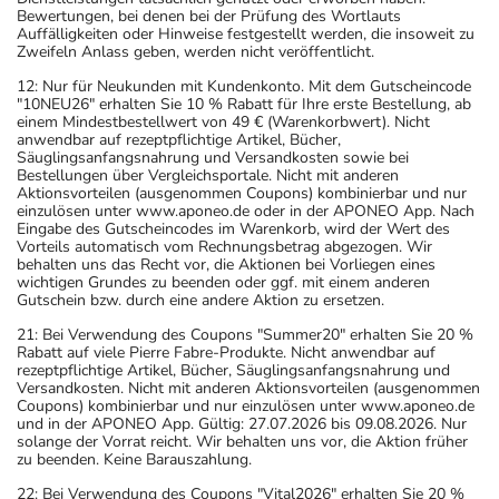
Bewertungen, bei denen bei der Prüfung des Wortlauts
Auffälligkeiten oder Hinweise festgestellt werden, die insoweit zu
Zweifeln Anlass geben, werden nicht veröffentlicht.
12: Nur für Neukunden mit Kundenkonto. Mit dem Gutscheincode
"10NEU26" erhalten Sie 10 % Rabatt für Ihre erste Bestellung, ab
einem Mindestbestellwert von 49 € (Warenkorbwert). Nicht
anwendbar auf rezeptpflichtige Artikel, Bücher,
Säuglingsanfangsnahrung und Versandkosten sowie bei
Bestellungen über Vergleichsportale. Nicht mit anderen
Aktionsvorteilen (ausgenommen Coupons) kombinierbar und nur
einzulösen unter www.aponeo.de oder in der APONEO App. Nach
Eingabe des Gutscheincodes im Warenkorb, wird der Wert des
Vorteils automatisch vom Rechnungsbetrag abgezogen. Wir
behalten uns das Recht vor, die Aktionen bei Vorliegen eines
wichtigen Grundes zu beenden oder ggf. mit einem anderen
Gutschein bzw. durch eine andere Aktion zu ersetzen.
21: Bei Verwendung des Coupons "Summer20" erhalten Sie 20 %
Rabatt auf viele Pierre Fabre-Produkte. Nicht anwendbar auf
rezeptpflichtige Artikel, Bücher, Säuglingsanfangsnahrung und
Versandkosten. Nicht mit anderen Aktionsvorteilen (ausgenommen
Coupons) kombinierbar und nur einzulösen unter www.aponeo.de
und in der APONEO App. Gültig: 27.07.2026 bis 09.08.2026. Nur
solange der Vorrat reicht. Wir behalten uns vor, die Aktion früher
zu beenden. Keine Barauszahlung.
22: Bei Verwendung des Coupons "Vital2026" erhalten Sie 20 %