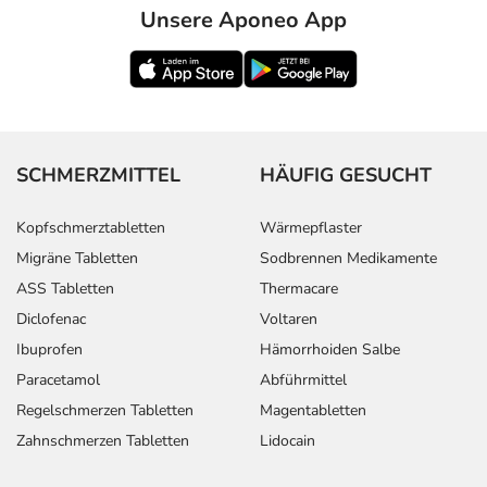
Unsere Aponeo App
SCHMERZMITTEL
HÄUFIG GESUCHT
Kopfschmerztabletten
Wärmepflaster
Migräne Tabletten
Sodbrennen Medikamente
ASS Tabletten
Thermacare
Diclofenac
Voltaren
Ibuprofen
Hämorrhoiden Salbe
Paracetamol
Abführmittel
Regelschmerzen Tabletten
Magentabletten
Zahnschmerzen Tabletten
Lidocain