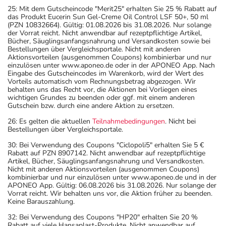
25: Mit dem Gutscheincode "Merit25" erhalten Sie 25 % Rabatt auf
das Produkt Eucerin Sun Gel-Creme Oil Control LSF 50+, 50 ml
(PZN 10832664). Gültig: 01.08.2026 bis 31.08.2026. Nur solange
der Vorrat reicht. Nicht anwendbar auf rezeptpflichtige Artikel,
Bücher, Säuglingsanfangsnahrung und Versandkosten sowie bei
Bestellungen über Vergleichsportale. Nicht mit anderen
Aktionsvorteilen (ausgenommen Coupons) kombinierbar und nur
einzulösen unter www.aponeo.de oder in der APONEO App. Nach
Eingabe des Gutscheincodes im Warenkorb, wird der Wert des
Vorteils automatisch vom Rechnungsbetrag abgezogen. Wir
behalten uns das Recht vor, die Aktionen bei Vorliegen eines
wichtigen Grundes zu beenden oder ggf. mit einem anderen
Gutschein bzw. durch eine andere Aktion zu ersetzen.
26: Es gelten die aktuellen
Teilnahmebedingungen
. Nicht bei
Bestellungen über Vergleichsportale.
30: Bei Verwendung des Coupons "Ciclopoli5" erhalten Sie 5 €
Rabatt auf PZN 8907142. Nicht anwendbar auf rezeptpflichtige
Artikel, Bücher, Säuglingsanfangsnahrung und Versandkosten.
Nicht mit anderen Aktionsvorteilen (ausgenommen Coupons)
kombinierbar und nur einzulösen unter www.aponeo.de und in der
APONEO App. Gültig: 06.08.2026 bis 31.08.2026. Nur solange der
Vorrat reicht. Wir behalten uns vor, die Aktion früher zu beenden.
Keine Barauszahlung.
32: Bei Verwendung des Coupons "HP20" erhalten Sie 20 %
Rabatt auf viele Hansaplast-Produkte. Nicht anwendbar auf