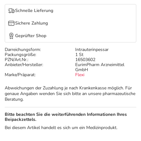
Refluthin, Lasea & Carmenthin Deals
Sport & Fitness
Täglich gut versorgt
Schnelle Lieferung
Salus Deals
Tierapotheke
Sichere Zahlung
Geprüfter Shop
Vitamine & Mineralstoffe
Darreichungsform:
Intrauterinpessar
Packungsgröße:
1 St
Marken
PZN/Art.Nr.:
16503602
Anbieter/Hersteller:
EurimPharm Arzneimittel
GmbH
Marke/Präparat:
Flexi
Abweichungen der Zuzahlung je nach Krankenkasse möglich. Für
genaue Angaben wenden Sie sich bitte an unsere pharmazeutische
Beratung.
Bitte beachten Sie die weiterführenden Informationen Ihres
Beipackzettels.
Bei diesem Artikel handelt es sich um ein Medizinprodukt.