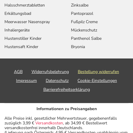
Halsschmerztabletten
Zinksalbe
Erkältungsbad
Pantoprazol
Meerwasser Nasenspray
Fußpilz Creme
Inhaliergeräte
Mückenschutz
Hustenstiller Kinder
Panthenol Salbe
Hustensaft Kinder
Bryonia
AGB
Widerrufsbelehrung
Bestellung widerrufen
Impressum
Datenschutz
Cookie-Einstellungen
Barrierefreiheitserklärung
Informationen zu Preisangaben
Alle Preise inkl. gesetzlicher Mehrwertsteuer, gegebenenfalls
zuzüglich 3,99 €
Versandkosten
, ab 34,99 € Bestellwert
versandkostenfrei innerhalb Deutschlands.
(Lieferung nach Österreich: 4,95 € Versandkosten unabhängig vom