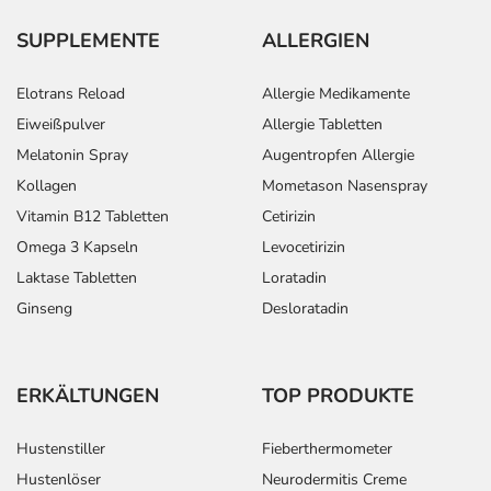
SUPPLEMENTE
ALLERGIEN
Elotrans Reload
Allergie Medikamente
Eiweißpulver
Allergie Tabletten
Melatonin Spray
Augentropfen Allergie
Kollagen
Mometason Nasenspray
Vitamin B12 Tabletten
Cetirizin
Omega 3 Kapseln
Levocetirizin
Laktase Tabletten
Loratadin
Ginseng
Desloratadin
ERKÄLTUNGEN
TOP PRODUKTE
Hustenstiller
Fieberthermometer
Hustenlöser
Neurodermitis Creme