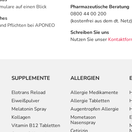
mulare auf einen Blick
Pharmazeutische Beratung
0800 44 00 200
ches
(kostenfrei aus dem dt. Netz)
und Pflichten bei APONEO
Schreiben Sie uns
Nutzen Sie unser
Kontaktfor
SUPPLEMENTE
ALLERGIEN
Elotrans Reload
Allergie Medikamente
H
Eiweißpulver
Allergie Tabletten
H
Melatonin Spray
Augentropfen Allergie
H
Kollagen
Mometason
E
Nasenspray
Vitamin B12 Tabletten
M
Cetirizin
N