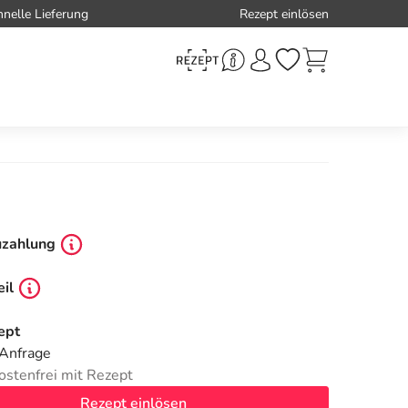
hnelle Lieferung
Rezept einlösen
uzahlung
il
ept
 Anfrage
ostenfrei mit Rezept
Rezept einlösen