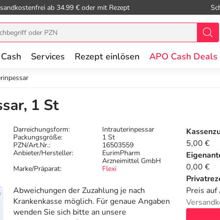
sandkostenfrei ab 34.99 € oder mit Rezept
Sc
 Cash
Services
Rezept einlösen
APO Cash Deals
erinpessar
sar, 1 St
Darreichungsform:
Intrauterinpessar
Kassenz
Packungsgröße:
1 St
5,00 €
PZN/Art.Nr.:
16503559
Anbieter/Hersteller:
EurimPharm
Eigenante
Arzneimittel GmbH
0,00 €
Marke/Präparat:
Flexi
Privatrez
Abweichungen der Zuzahlung je nach
Preis auf
Krankenkasse möglich. Für genaue Angaben
Versandk
wenden Sie sich bitte an unsere