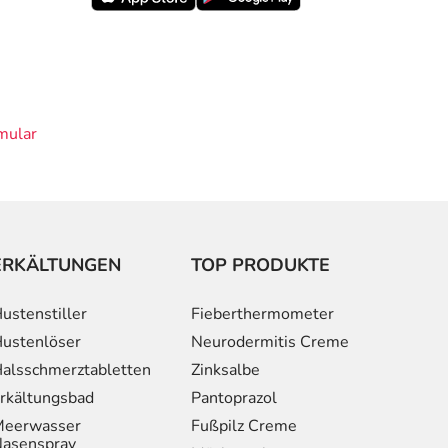
mular
ERKÄLTUNGEN
TOP PRODUKTE
ustenstiller
Fieberthermometer
ustenlöser
Neurodermitis Creme
alsschmerztabletten
Zinksalbe
rkältungsbad
Pantoprazol
eerwasser
Fußpilz Creme
asenspray