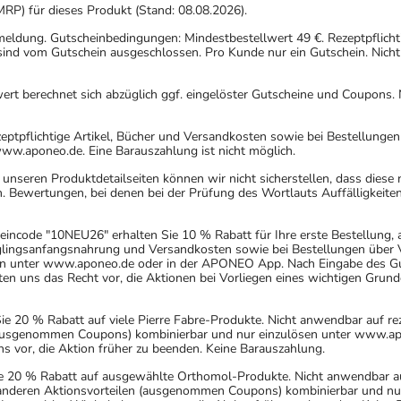
MRP) für dieses Produkt (Stand: 08.08.2026).
nmeldung. Gutscheinbedingungen: Mindestbestellwert 49 €. Rezeptpflicht
ind vom Gutschein ausgeschlossen. Pro Kunde nur ein Gutschein. Nicht
rt berechnet sich abzüglich ggf. eingelöster Gutscheine und Coupons. N
eptpflichtige Artikel, Bücher und Versandkosten sowie bei Bestellunge
www.aponeo.de. Eine Barauszahlung ist nicht möglich.
nseren Produktdetailseiten können wir nicht sicherstellen, dass diese
. Bewertungen, bei denen bei der Prüfung des Wortlauts Auffälligkeiten
incode "10NEU26" erhalten Sie 10 % Rabatt für Ihre erste Bestellung,
uglingsanfangsnahrung und Versandkosten sowie bei Bestellungen über Ve
n unter www.aponeo.de oder in der APONEO App. Nach Eingabe des Gut
 uns das Recht vor, die Aktionen bei Vorliegen eines wichtigen Grund
20 % Rabatt auf viele Pierre Fabre-Produkte. Nicht anwendbar auf rez
 (ausgenommen Coupons) kombinierbar und nur einzulösen unter www.ap
ns vor, die Aktion früher zu beenden. Keine Barauszahlung.
 20 % Rabatt auf ausgewählte Orthomol-Produkte. Nicht anwendbar auf r
 anderen Aktionsvorteilen (ausgenommen Coupons) kombinierbar und n