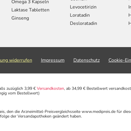
Omega 3 Kapseln
Levocetirizin
I
Laktase Tabletten
Loratadin
H
Ginseng
Desloratadin
H
lung widerrufen
Impressum
Datenschutz
Cookie-Ei
alls zuzüglich 3,99 €
Versandkosten
, ab 34,99 € Bestellwert versandkost
ngig vom Bestellwert)
eis, den die Arzneimittel-Preisvergleichsseite www.medipreis.de für die
gfolge der Versandapotheken geändert haben.