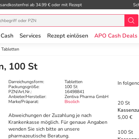
sandkostenfrei ab 34.99 € oder mit Rezept
Sc
 Cash
Services
Rezept einlösen
APO Cash Deals
 Tabletten
n, 100 St
Darreichungsform:
Tabletten
In folgen
Packungsgröße:
100 St
PZN/Art.Nr.:
16498841
Anbieter/Hersteller:
Zentiva Pharma GmbH
Marke/Präparat:
Bisolich
20 St
Kassenzu
Abweichungen der Zuzahlung je nach
5,00 €
Krankenkasse möglich. Für genaue Angaben
wenden Sie sich bitte an unsere
100 St
pharmazeutische Beratung.