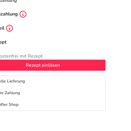
zahlung
uzahlung
il
ept
ostenfrei mit Rezept
Rezept einlösen
lle Lieferung
re Zahlung
fter Shop