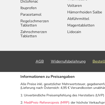
Diclofenac
Voltaren
Ibuprofen
Hämorrhoiden Salbe
Paracetamol
Abführmittel
Regelschmerzen
Tabletten
Magentabletten
Zahnschmerzen
Lidocain
Tabletten
AGB
Widerrufsbelehrung
Bestel
Informationen zu Preisangaben
Alle Preise inkl. gesetzlicher Mehrwertsteuer, gegebenenf
(Lieferung nach Österreich: 4,95 € Versandkosten unabhä
1: Unverbindliche Preisempfehlung des Herstellers (UVP)
2:
MediPreis-Referenzpreis (MRP)
: der höchste Verkaufspr