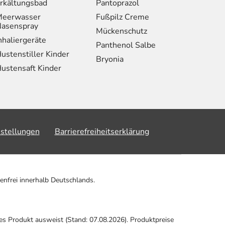
rkältungsbad
Pantoprazol
eerwasser
Fußpilz Creme
asenspray
Mückenschutz
nhaliergeräte
Panthenol Salbe
ustenstiller Kinder
Bryonia
ustensaft Kinder
nstellungen
Barrierefreiheitserklärung
enfrei innerhalb Deutschlands.
ses Produkt ausweist (Stand: 07.08.2026). Produktpreise