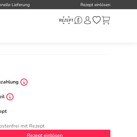
hnelle Lieferung
Rezept einlösen
uzahlung
il
ept
ostenfrei mit Rezept
Rezept einlösen