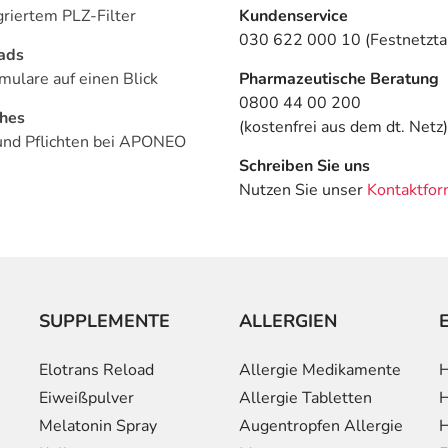
griertem PLZ-Filter
Kundenservice
030 622 000 10 (Festnetztar
ads
mulare auf einen Blick
Pharmazeutische Beratung
0800 44 00 200
ches
(kostenfrei aus dem dt. Netz)
und Pflichten bei APONEO
Schreiben Sie uns
Nutzen Sie unser
Kontaktfor
SUPPLEMENTE
ALLERGIEN
Elotrans Reload
Allergie Medikamente
H
Eiweißpulver
Allergie Tabletten
H
Melatonin Spray
Augentropfen Allergie
H