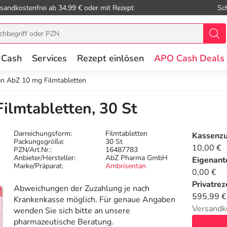
sandkostenfrei ab 34.99 € oder mit Rezept
Sc
 Cash
Services
Rezept einlösen
APO Cash Deals
n AbZ 10 mg Filmtabletten
ilmtabletten, 30 St
Darreichungsform:
Filmtabletten
Kassenz
Packungsgröße:
30 St
10,00 €
PZN/Art.Nr.:
16487783
Anbieter/Hersteller:
AbZ Pharma GmbH
Eigenante
Marke/Präparat:
Ambrisentan
0,00 €
Privatrez
Abweichungen der Zuzahlung je nach
595,99 €
Krankenkasse möglich. Für genaue Angaben
Versandk
wenden Sie sich bitte an unsere
pharmazeutische Beratung.