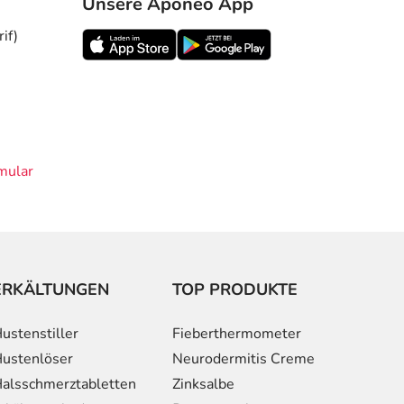
Unsere Aponeo App
if)
mular
ERKÄLTUNGEN
TOP PRODUKTE
ustenstiller
Fieberthermometer
ustenlöser
Neurodermitis Creme
alsschmerztabletten
Zinksalbe