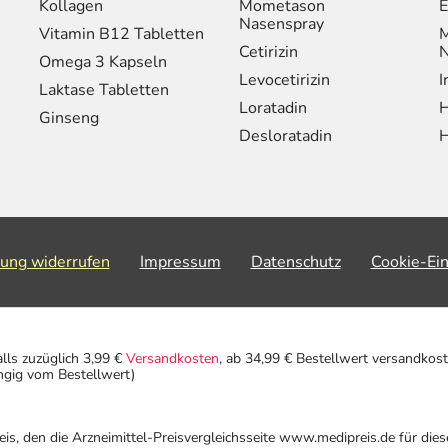
Kollagen
Mometason
E
Nasenspray
Vitamin B12 Tabletten
M
Cetirizin
N
Omega 3 Kapseln
Levocetirizin
I
Laktase Tabletten
Loratadin
H
Ginseng
Desloratadin
H
lung widerrufen
Impressum
Datenschutz
Cookie-Ei
alls zuzüglich 3,99 €
Versandkosten
, ab 34,99 € Bestellwert versandkost
ngig vom Bestellwert)
eis, den die Arzneimittel-Preisvergleichsseite www.medipreis.de für die