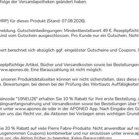
gfolge der Versandapotheken geändert haben.
MRP) für dieses Produkt (Stand: 07.08.2026).
nmeldung. Gutscheinbedingungen: Mindestbestellwert 49 €. Rezeptpflicht
ind vom Gutschein ausgeschlossen. Pro Kunde nur ein Gutschein. Nicht
rt berechnet sich abzüglich ggf. eingelöster Gutscheine und Coupons. N
eptpflichtige Artikel, Bücher und Versandkosten sowie bei Bestellunge
www.aponeo.de. Eine Barauszahlung ist nicht möglich.
nseren Produktdetailseiten können wir nicht sicherstellen, dass diese
. Bewertungen, bei denen bei der Prüfung des Wortlauts Auffälligkeiten
incode "10NEU26" erhalten Sie 10 % Rabatt für Ihre erste Bestellung,
uglingsanfangsnahrung und Versandkosten sowie bei Bestellungen über Ve
n unter www.aponeo.de oder in der APONEO App. Nach Eingabe des Gut
 uns das Recht vor, die Aktionen bei Vorliegen eines wichtigen Grund
20 % Rabatt auf viele Pierre Fabre-Produkte. Nicht anwendbar auf rez
 (ausgenommen Coupons) kombinierbar und nur einzulösen unter www.ap
ns vor, die Aktion früher zu beenden. Keine Barauszahlung.