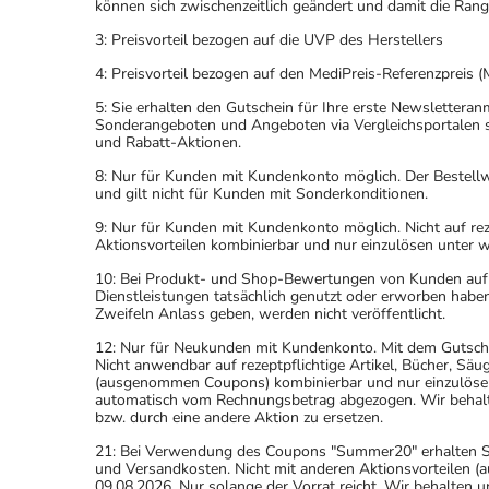
können sich zwischenzeitlich geändert und damit die Ran
3: Preisvorteil bezogen auf die UVP des Herstellers
4: Preisvorteil bezogen auf den MediPreis-Referenzpreis (
5: Sie erhalten den Gutschein für Ihre erste Newslettera
Sonderangeboten und Angeboten via Vergleichsportalen s
und Rabatt-Aktionen.
8: Nur für Kunden mit Kundenkonto möglich. Der Bestellwe
und gilt nicht für Kunden mit Sonderkonditionen.
9: Nur für Kunden mit Kundenkonto möglich. Nicht auf rez
Aktionsvorteilen kombinierbar und nur einzulösen unter 
10: Bei Produkt- und Shop-Bewertungen von Kunden auf u
Dienstleistungen tatsächlich genutzt oder erworben haben
Zweifeln Anlass geben, werden nicht veröffentlicht.
12: Nur für Neukunden mit Kundenkonto. Mit dem Gutsche
Nicht anwendbar auf rezeptpflichtige Artikel, Bücher, Sä
(ausgenommen Coupons) kombinierbar und nur einzulöse
automatisch vom Rechnungsbetrag abgezogen. Wir behalten
bzw. durch eine andere Aktion zu ersetzen.
21: Bei Verwendung des Coupons "Summer20" erhalten Sie 
und Versandkosten. Nicht mit anderen Aktionsvorteilen
09.08.2026. Nur solange der Vorrat reicht. Wir behalten u