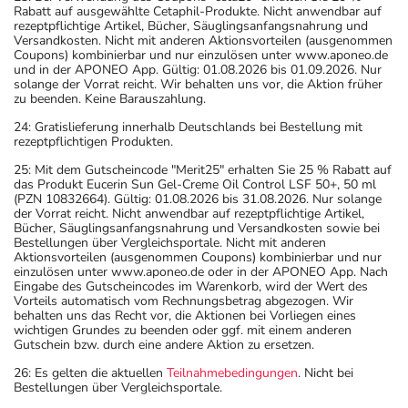
zurückliegt.
Rabatt auf ausgewählte Cetaphil-Produkte. Nicht anwendbar auf
Bitte verwenden Sie dieses Arzneimittel nicht mehr nach
rezeptpflichtige Artikel, Bücher, Säuglingsanfangsnahrung und
Versandkosten. Nicht mit anderen Aktionsvorteilen (ausgenommen
dem auf der Packung oder der Umverpackung
Coupons) kombinierbar und nur einzulösen unter www.aponeo.de
angegebenen Verfallsdatum. Das Verfallsdatum bezieht
und in der APONEO App. Gültig: 01.08.2026 bis 01.09.2026. Nur
solange der Vorrat reicht. Wir behalten uns vor, die Aktion früher
sich auf den letzten Tag des angegebenen Monats.
zu beenden. Keine Barauszahlung.
24: Gratislieferung innerhalb Deutschlands bei Bestellung mit
rezeptpflichtigen Produkten.
25: Mit dem Gutscheincode "Merit25" erhalten Sie 25 % Rabatt auf
das Produkt Eucerin Sun Gel-Creme Oil Control LSF 50+, 50 ml
(PZN 10832664). Gültig: 01.08.2026 bis 31.08.2026. Nur solange
der Vorrat reicht. Nicht anwendbar auf rezeptpflichtige Artikel,
Bücher, Säuglingsanfangsnahrung und Versandkosten sowie bei
Bestellungen über Vergleichsportale. Nicht mit anderen
Aktionsvorteilen (ausgenommen Coupons) kombinierbar und nur
einzulösen unter www.aponeo.de oder in der APONEO App. Nach
Eingabe des Gutscheincodes im Warenkorb, wird der Wert des
Vorteils automatisch vom Rechnungsbetrag abgezogen. Wir
behalten uns das Recht vor, die Aktionen bei Vorliegen eines
wichtigen Grundes zu beenden oder ggf. mit einem anderen
Gutschein bzw. durch eine andere Aktion zu ersetzen.
26: Es gelten die aktuellen
Teilnahmebedingungen
. Nicht bei
Bestellungen über Vergleichsportale.