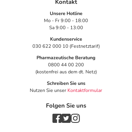
Kontakt
- Gewichtsverlust
- Verwirrtheit
Unsere Hotline
- Haarausfall
Mo - Fr 9:00 - 18:00
- Verletzung
Sa 9:00 - 13:00
- Reizbarkeit
- Schläfrigkeit mit erhöhter Reizschwelle (Lethargie)
Kundenservice
- Drehschwindel
030 622 000 10 (Festnetztarif)
- Verminderte Zahl an weißen Blutkörperchen
Pharmazeutische Beratung
(Leukopenie)
0800 44 00 200
- Seelische Erkrankung mit Persönlichkeitsveränderung
(kostenfrei aus dem dt. Netz)
(Psychose)
- Sinnestäuschung (Halluzination)
Schreiben Sie uns
- Panikattacke
Nutzen Sie unser
Kontaktformular
- Stimmungsschwankung
- Vollständiger oder teilweiser Verlust der Erinnerung
Folgen Sie uns
bzw. Merkfähigkeit (Amnesie)
- Missempfindungen
- Abweichende Leberfunktionswerte
- Muskelschwäche