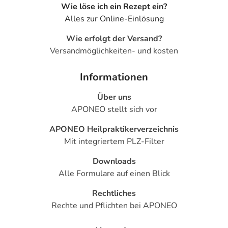
Wie löse ich ein Rezept ein?
- Aggressives Verhalten
Alles zur Online-Einlösung
- Sonderbare (paradoxe) Reaktionen, wie:
- Krampfanfälle
Wie erfolgt der Versand?
- Sehstörungen, wie:
Versandmöglichkeiten- und kosten
- Doppeltsehen
- Verschwommenes Sehen
Informationen
- Nasen-Rachen-Entzündung
Über uns
- Überempfindlichkeitsreaktionen der Haut, wie:
APONEO stellt sich vor
- Juckreiz
- Ekzem
APONEO Heilpraktikerverzeichnis
- Hautausschlag
Mit integriertem PLZ-Filter
- Husten
- Veränderung des Blutbildes, wie:
Downloads
- Thrombozytopenie (Verminderung der Anzahl der
Alle Formulare auf einen Blick
Blutplättchen)
Rechtliches
- Muskelschmerzen
Rechte und Pflichten bei APONEO
- Allgemeine Schwäche
- Angst