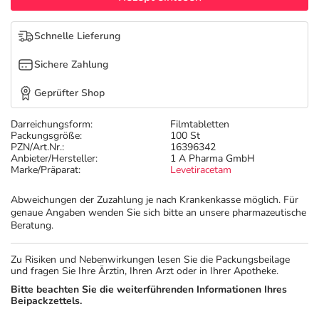
Refluthin, Lasea & Carmenthin Deals
Sport & Fitness
Täglich gut versorgt
Schnelle Lieferung
Salus Deals
Tierapotheke
Sichere Zahlung
Vitamine & Mineralstoffe
Geprüfter Shop
Darreichungsform:
Filmtabletten
Marken
Packungsgröße:
100 St
PZN/Art.Nr.:
16396342
Anbieter/Hersteller:
1 A Pharma GmbH
Marke/Präparat:
Levetiracetam
Abweichungen der Zuzahlung je nach Krankenkasse möglich. Für
genaue Angaben wenden Sie sich bitte an unsere pharmazeutische
Beratung.
Zu Risiken und Nebenwirkungen lesen Sie die Packungsbeilage
und fragen Sie Ihre Ärztin, Ihren Arzt oder in Ihrer Apotheke.
Bitte beachten Sie die weiterführenden Informationen Ihres
Beipackzettels.