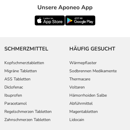
Unsere Aponeo App
Bemerken Sie eine Befindlichkeitsstörung oder
Veränderung während der Behandlung, wenden Sie sich
an Ihren Arzt oder Apotheker.
Für die Information an dieser Stelle werden vor allem
Nebenwirkungen berücksichtigt, die bei mindestens
SCHMERZMITTEL
HÄUFIG GESUCHT
einem von 1.000 behandelten Patienten auftreten.
Kopfschmerztabletten
Wärmepflaster
Dosierung
Migräne Tabletten
Sodbrennen Medikamente
Text
Personen
Einzeldosis
Gesamtdos
ASS Tabletten
Thermacare
Diclofenac
Voltaren
Als alleinige
Jugendliche ab
1/2-1
2-mal täglich
Ibuprofen
Hämorrhoiden Salbe
Behandlung:
16 Jahren (über
Tablette
Folgebehandlung:
50 kg
Paracetamol
Abführmittel
Körpergewicht)
Regelschmerzen Tabletten
Magentabletten
und
Zahnschmerzen Tabletten
Lidocain
Erwachsene