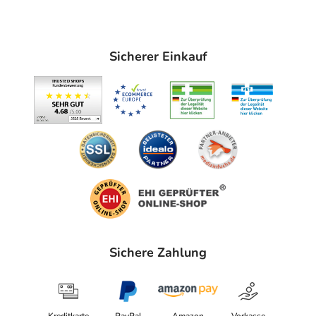
Unter Umständen - sprechen Sie hierzu mit Ihrem Arzt
oder Apotheker:
- Eingeschränkte Nierenfunktion
Sicherer Einkauf
Welche Altersgruppe ist zu beachten?
- Neugeborene in den ersten 4 Lebenswochen: Das
Arzneimittel darf nicht angewendet werden.
- Kinder unter 6 Jahren: Das Arzneimittel sollte in dieser
Gruppe in der Regel nicht angewendet werden. Es gibt
Präparate, die von der Wirkstoffstärke und/oder
Darreichungsform her besser geeignet sind.
Was ist mit Schwangerschaft und Stillzeit?
- Schwangerschaft: Wenden Sie sich an Ihren Arzt. Es
spielen verschiedene Überlegungen eine Rolle, ob und
Sichere Zahlung
wie das Arzneimittel in der Schwangerschaft angewendet
werden kann.
- Stillzeit: Wenden Sie sich an Ihren Arzt oder Apotheker.