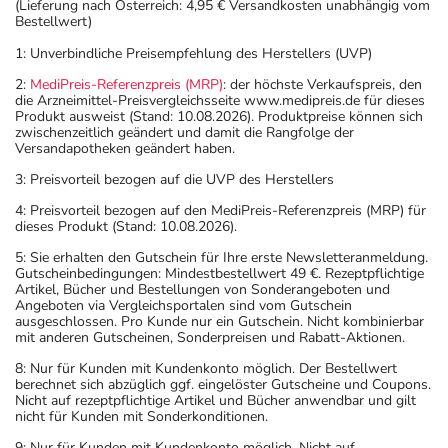
(Lieferung nach Österreich: 4,95 € Versandkosten unabhängig vom
gewissenhafte Dosierung. Im Zweifelsfalle fragen Sie
Bestellwert)
Ihren Arzt oder Apotheker nach etwaigen Auswirkungen
1: Unverbindliche Preisempfehlung des Herstellers (UVP)
oder Vorsichtsmaßnahmen.
2:
MediPreis-Referenzpreis (MRP)
: der höchste Verkaufspreis, den
die Arzneimittel-Preisvergleichsseite www.medipreis.de für dieses
Eine vom Arzt verordnete Dosierung kann von den
Produkt ausweist (Stand: 10.08.2026). Produktpreise können sich
Angaben der Packungsbeilage abweichen. Da der Arzt sie
zwischenzeitlich geändert und damit die Rangfolge der
Versandapotheken geändert haben.
individuell abstimmt, sollten Sie das Arzneimittel daher
nach seinen Anweisungen anwenden.
3: Preisvorteil bezogen auf die UVP des Herstellers
4: Preisvorteil bezogen auf den MediPreis-Referenzpreis (MRP) für
Aufbewahrung
dieses Produkt (Stand: 10.08.2026).
Wichtige Hinweise
5: Sie erhalten den Gutschein für Ihre erste Newsletteranmeldung.
Gutscheinbedingungen: Mindestbestellwert 49 €. Rezeptpflichtige
Artikel, Bücher und Bestellungen von Sonderangeboten und
Was sollten Sie beachten?
Angeboten via Vergleichsportalen sind vom Gutschein
- Vorsicht: Das Reaktionsvermögen kann auch bei
ausgeschlossen. Pro Kunde nur ein Gutschein. Nicht kombinierbar
mit anderen Gutscheinen, Sonderpreisen und Rabatt-Aktionen.
bestimmungsgemäßem Gebrauch beeinträchtigt sein.
Achten Sie vor allem darauf, wenn Sie am Straßenverkehr
8: Nur für Kunden mit Kundenkonto möglich. Der Bestellwert
berechnet sich abzüglich ggf. eingelöster Gutscheine und Coupons.
teilnehmen oder Maschinen (auch im Haushalt) bedienen,
Nicht auf rezeptpflichtige Artikel und Bücher anwendbar und gilt
mit denen Sie sich verletzen können.
nicht für Kunden mit Sonderkonditionen.
- Durch plötzliches Absetzen können Probleme oder
9: Nur für Kunden mit Kundenkonto möglich. Nicht auf