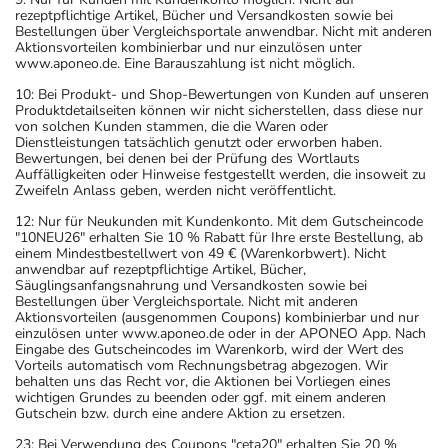
Beschwerden auftreten. Deshalb sollte die Behandlung
rezeptpflichtige Artikel, Bücher und Versandkosten sowie bei
Bestellungen über Vergleichsportale anwendbar. Nicht mit anderen
langsam, das heißt mit einem schrittweisen
Aktionsvorteilen kombinierbar und nur einzulösen unter
Ausschleichen der Dosis, beendet werden. Lassen Sie
www.aponeo.de. Eine Barauszahlung ist nicht möglich.
sich dazu am besten von Ihrem Arzt oder Apotheker
10: Bei Produkt- und Shop-Bewertungen von Kunden auf unseren
Produktdetailseiten können wir nicht sicherstellen, dass diese nur
beraten.
von solchen Kunden stammen, die die Waren oder
- Vorsicht bei Allergie gegen Propylenglykol und ähnliche
Dienstleistungen tatsächlich genutzt oder erworben haben.
Bewertungen, bei denen bei der Prüfung des Wortlauts
Stoffe!
Auffälligkeiten oder Hinweise festgestellt werden, die insoweit zu
- Vorsicht bei Allergie gegen Polyethylenglykol(PEG)-
Zweifeln Anlass geben, werden nicht veröffentlicht.
haltige Stoffe!
12: Nur für Neukunden mit Kundenkonto. Mit dem Gutscheincode
- Vorsicht bei Allergie gegen Farbstoffe (z.B. Indigocarmin
"10NEU26" erhalten Sie 10 % Rabatt für Ihre erste Bestellung, ab
einem Mindestbestellwert von 49 € (Warenkorbwert). Nicht
mit der E-Nummer E 132)!
anwendbar auf rezeptpflichtige Artikel, Bücher,
- Es kann Arzneimittel geben, mit denen
Säuglingsanfangsnahrung und Versandkosten sowie bei
Bestellungen über Vergleichsportale. Nicht mit anderen
Wechselwirkungen auftreten. Sie sollten deswegen
Aktionsvorteilen (ausgenommen Coupons) kombinierbar und nur
generell vor der Behandlung mit einem neuen
einzulösen unter www.aponeo.de oder in der APONEO App. Nach
Eingabe des Gutscheincodes im Warenkorb, wird der Wert des
Arzneimittel jedes andere, das Sie bereits anwenden,
Vorteils automatisch vom Rechnungsbetrag abgezogen. Wir
dem Arzt oder Apotheker angeben. Das gilt auch für
behalten uns das Recht vor, die Aktionen bei Vorliegen eines
wichtigen Grundes zu beenden oder ggf. mit einem anderen
Arzneimittel, die Sie selbst kaufen, nur gelegentlich
Gutschein bzw. durch eine andere Aktion zu ersetzen.
anwenden oder deren Anwendung schon einige Zeit
23: Bei Verwendung des Coupons "ceta20" erhalten Sie 20 %