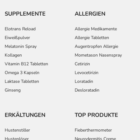
In Kombination
Jugendliche ab
1/2-1
2-mal täglich
mit anderen
12 Jahren (über
Tablette
SUPPLEMENTE
ALLERGIEN
Arzneimitteln:
50 kg
Folgebehandlung:
Körpergewicht)
und
Elotrans Reload
Allergie Medikamente
Erwachsene
Eiweißpulver
Allergie Tabletten
Melatonin Spray
Augentropfen Allergie
Anwendungshinweise
Kollagen
Mometason Nasenspray
Vitamin B12 Tabletten
Cetirizin
Die Gesamtdosis sollte nicht ohne Rücksprache mit
Omega 3 Kapseln
Levocetirizin
einem Arzt oder Apotheker überschritten werden.
Laktase Tabletten
Loratadin
Art der Anwendung?
Ginseng
Desloratadin
Nehmen Sie das Arzneimittel mit Flüssigkeit (z.B. 1 Glas
Wasser) ein.
ERKÄLTUNGEN
TOP PRODUKTE
Dauer der Anwendung?
Die Anwendungsdauer richtet sich nach Art der
Hustenstiller
Fieberthermometer
Beschwerde und/oder Dauer der Erkrankung und wird
Hustenlöser
Neurodermitis Creme