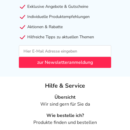
- Gewichtszunahme
Exklusive Angebote & Gutscheine
- Kopfschmerzen
Individuelle Produktempfehlungen
- Schwindel
- Müdigkeit
Aktionen & Rabatte
- Schläfrigkeit
Hilfreiche Tipps zu aktuellen Themen
- Schlafstörungen, wie:
- Schlaflosigkeit
- Konzentrationsstörungen
- Koordinationsstörung
zur Newsletteranmeldung
- Gleichgewichtsstörung
- Übermäßige Bewegungsaktivität
- Nervosität
Hilfe & Service
- Unruhe
- Zittern
Übersicht
- Depressionen
Wir sind gern für Sie da
- Stimmungsschwankungen
Wie bestelle ich?
- Selbstmordgedanken
Produkte finden und bestellen
- Persönlichkeitsveränderungen
- Gedächtnisstörungen