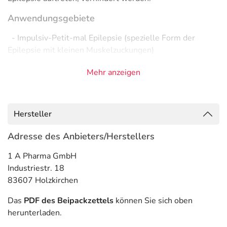
Anwendungsgebiete
- Impulsiv-Petit-mal Epilepsie (spezielle Form der
Epilepsie mit kleinen Muskelzuckungen)
- Epilepsie, wie:
Mehr anzeigen
- Epilepsie, fokal, sekundär generalisiert (erst lokal, dann
ausgeweitet)
- Epilepsie, fokal (auf einen Körperteil oder Funktion
begrenzte Anfälle)
Hersteller
- Epilepsie, wie:
- Epilepsie (den ganzen Körper betreffende Anfälle)
Adresse des Anbieters/Herstellers
Gegenanzeigen
1 A Pharma GmbH
Industriestr. 18
Was spricht gegen eine Anwendung?
83607 Holzkirchen
Immer:
Das
PDF des Beipackzettels
können Sie sich oben
- Überempfindlichkeit gegen die Inhaltsstoffe
herunterladen.