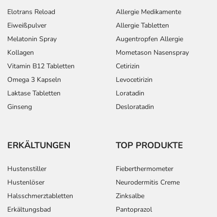
Elotrans Reload
Allergie Medikamente
Eiweißpulver
Allergie Tabletten
Melatonin Spray
Augentropfen Allergie
Kollagen
Mometason Nasenspray
Vitamin B12 Tabletten
Cetirizin
Omega 3 Kapseln
Levocetirizin
Laktase Tabletten
Loratadin
Ginseng
Desloratadin
ERKÄLTUNGEN
TOP PRODUKTE
Hustenstiller
Fieberthermometer
Hustenlöser
Neurodermitis Creme
Halsschmerztabletten
Zinksalbe
Erkältungsbad
Pantoprazol