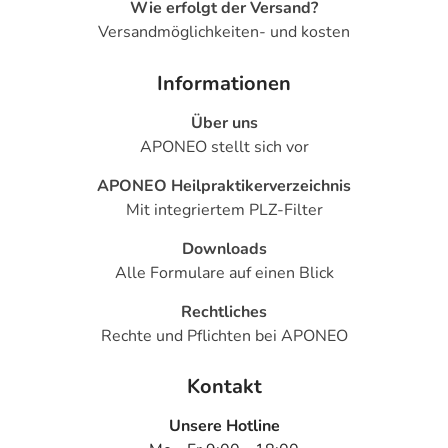
Nervensystems kommen. Setzen Sie sich bei dem
Wie erfolgt der Versand?
Verdacht auf eine Überdosierung umgehend mit einem
Versandmöglichkeiten- und kosten
Arzt in Verbindung.
Informationen
Generell gilt: Achten Sie vor allem bei Säuglingen,
Kleinkindern und älteren Menschen auf eine
Über uns
gewissenhafte Dosierung. Im Zweifelsfalle fragen Sie
APONEO stellt sich vor
Ihren Arzt oder Apotheker nach etwaigen Auswirkungen
APONEO Heilpraktikerverzeichnis
oder Vorsichtsmaßnahmen.
Mit integriertem PLZ-Filter
Eine vom Arzt verordnete Dosierung kann von den
Downloads
Angaben der Packungsbeilage abweichen. Da der Arzt sie
Alle Formulare auf einen Blick
individuell abstimmt, sollten Sie das Arzneimittel daher
Rechtliches
nach seinen Anweisungen anwenden.
Rechte und Pflichten bei APONEO
Aufbewahrung
Kontakt
Wichtige Hinweise
Unsere Hotline
Was sollten Sie beachten?