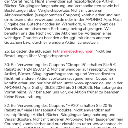
der Vorrat reicht. Nicht anwendbar auf rezeptpflichtige Artikel,
Bücher, Säuglingsanfangsnahrung und Versandkosten sowie bei
Bestellungen über Vergleichsportale. Nicht mit anderen
Aktionsvorteilen (ausgenommen Coupons) kombinierbar und nur
einzulösen unter www.aponeo.de oder in der APONEO App. Nach
Eingabe des Gutscheincodes im Warenkorb, wird der Wert des
Vorteils automatisch vom Rechnungsbetrag abgezogen. Wir
behalten uns das Recht vor, die Aktionen bei Vorliegen eines
wichtigen Grundes zu beenden oder ggf. mit einem anderen
Gutschein bzw. durch eine andere Aktion zu ersetzen.
26: Es gelten die aktuellen
Teilnahmebedingungen
. Nicht bei
Bestellungen über Vergleichsportale.
30: Bei Verwendung des Coupons "Ciclopoli5" erhalten Sie 5 €
Rabatt auf PZN 8907142. Nicht anwendbar auf rezeptpflichtige
Artikel, Bücher, Säuglingsanfangsnahrung und Versandkosten.
Nicht mit anderen Aktionsvorteilen (ausgenommen Coupons)
kombinierbar und nur einzulösen unter www.aponeo.de und in der
APONEO App. Gültig: 06.08.2026 bis 31.08.2026. Nur solange der
Vorrat reicht. Wir behalten uns vor, die Aktion früher zu beenden.
Keine Barauszahlung.
32: Bei Verwendung des Coupons "HP20" erhalten Sie 20 %
Rabatt auf viele Hansaplast-Produkte. Nicht anwendbar auf
rezeptpflichtige Artikel, Bücher, Säuglingsanfangsnahrung und
Versandkosten. Nicht mit anderen Aktionsvorteilen (ausgenommen
Coupons) kombinierbar und nur einzulösen unter www.aponeo.de