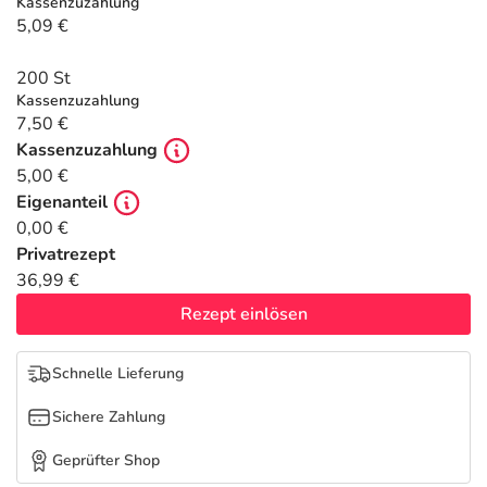
Refluthin, Lasea & Carmenthin Deals
Sport & Fitness
Täglich gut versorgt
Kassenzuzahlung
5,09 €
Salus Deals
Tierapotheke
200 St
Kassenzuzahlung
7,50 €
Vitamine & Mineralstoffe
Kassenzuzahlung
5,00 €
Marken
Eigenanteil
0,00 €
Privatrezept
36,99 €
Rezept einlösen
Schnelle Lieferung
Sichere Zahlung
Geprüfter Shop