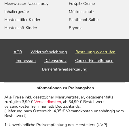
Meerwasser Nasenspray
Fußpilz Creme
Inhaliergeräte
Mückenschutz
Hustenstiller Kinder
Panthenol Salbe
Hustensaft Kinder
Bryonia
AGB
Widerrufsbelehrung
Bestellung widerrufen
Impressum
Datenschutz
Cookie-Einstellungen
Barrierefreiheitserklärung
Informationen zu Preisangaben
Alle Preise inkl. gesetzlicher Mehrwertsteuer, gegebenenfalls
zuzüglich 3,99 €
Versandkosten
, ab 34,99 € Bestellwert
versandkostenfrei innerhalb Deutschlands.
(Lieferung nach Österreich: 4,95 € Versandkosten unabhängig vom
Bestellwert)
1: Unverbindliche Preisempfehlung des Herstellers (UVP)