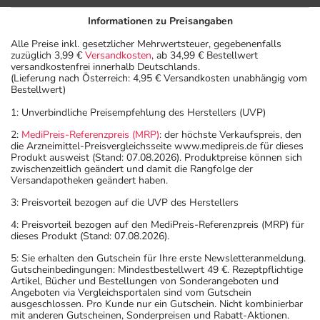
Dosierung
Informationen zu Preisangaben
Text
Personen
Einzeldosis
Gesamtdosis
Zeitp
Alle Preise inkl. gesetzlicher Mehrwertsteuer, gegebenenfalls
zuzüglich 3,99 €
Versandkosten
, ab 34,99 € Bestellwert
versandkostenfrei innerhalb Deutschlands.
Bei
Erwachsene
1 Kapsel
2-mal täglich
unabhä
(Lieferung nach Österreich: 4,95 € Versandkosten unabhängig vom
schweren
von de
Bestellwert)
Formen:
Mahlze
1: Unverbindliche Preisempfehlung des Herstellers (UVP)
2:
MediPreis-Referenzpreis (MRP)
: der höchste Verkaufspreis, den
Anwendungshinweise
die Arzneimittel-Preisvergleichsseite www.medipreis.de für dieses
Produkt ausweist (Stand: 07.08.2026). Produktpreise können sich
zwischenzeitlich geändert und damit die Rangfolge der
Die Gesamtdosis sollte nicht ohne Rücksprache mit
Versandapotheken geändert haben.
einem Arzt oder Apotheker überschritten werden.
3: Preisvorteil bezogen auf die UVP des Herstellers
4: Preisvorteil bezogen auf den MediPreis-Referenzpreis (MRP) für
Art der Anwendung?
dieses Produkt (Stand: 07.08.2026).
Nehmen Sie das Arzneimittel mit Flüssigkeit (z.B. 1 Glas
5: Sie erhalten den Gutschein für Ihre erste Newsletteranmeldung.
Wasser) ein.
Gutscheinbedingungen: Mindestbestellwert 49 €. Rezeptpflichtige
Artikel, Bücher und Bestellungen von Sonderangeboten und
Angeboten via Vergleichsportalen sind vom Gutschein
Dauer der Anwendung?
ausgeschlossen. Pro Kunde nur ein Gutschein. Nicht kombinierbar
Die Anwendungsdauer richtet sich nach Art der
mit anderen Gutscheinen, Sonderpreisen und Rabatt-Aktionen.