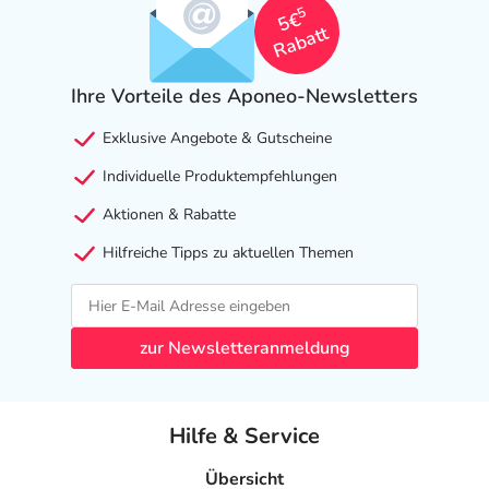
5
5€
- Refluxkrankheit
Rabatt
- Vermehrter Speichelfluss
- Verminderte Berührungsempfindlichkeit im Mund
Ihre Vorteile des Aponeo-Newsletters
- Appetitsteigerung
- Appetitlosigkeit
Exklusive Angebote & Gutscheine
- Gewichtszunahme
Individuelle Produktempfehlungen
- Gewichtsverlust
- Geschmacksstörungen
Aktionen & Rabatte
- Mundtrockenheit
Hilfreiche Tipps zu aktuellen Themen
- Schwindel
- Gangunsicherheit
- Sedierung
- Benommenheit
zur Newsletteranmeldung
- Schläfrigkeit
- Schlafstörungen, wie:
- Schlaflosigkeit
Hilfe & Service
- Ungewöhnliche Träume
- Koordinationsstörung
Übersicht