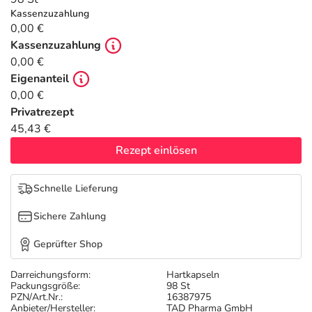
Refluthin, Lasea & Carmenthin Deals
Sport & Fitness
Täglich gut versorgt
Kassenzuzahlung
0,00 €
Salus Deals
Tierapotheke
Kassenzuzahlung
0,00 €
Eigenanteil
Vitamine & Mineralstoffe
0,00 €
Privatrezept
Marken
45,43 €
Rezept einlösen
Schnelle Lieferung
Sichere Zahlung
Geprüfter Shop
Darreichungsform:
Hartkapseln
Packungsgröße:
98 St
PZN/Art.Nr.:
16387975
Anbieter/Hersteller:
TAD Pharma GmbH