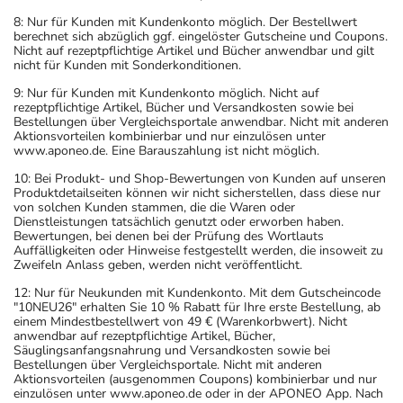
Beschwerde und/oder Dauer der Erkrankung und wird
8: Nur für Kunden mit Kundenkonto möglich. Der Bestellwert
deshalb nur von Ihrem Arzt bestimmt. Prinzipiell ist die
berechnet sich abzüglich ggf. eingelöster Gutscheine und Coupons.
Nicht auf rezeptpflichtige Artikel und Bücher anwendbar und gilt
Dauer der Anwendung zeitlich nicht begrenzt, das
nicht für Kunden mit Sonderkonditionen.
Arzneimittel kann daher längerfristig angewendet
9: Nur für Kunden mit Kundenkonto möglich. Nicht auf
werden.
rezeptpflichtige Artikel, Bücher und Versandkosten sowie bei
Bestellungen über Vergleichsportale anwendbar. Nicht mit anderen
Aktionsvorteilen kombinierbar und nur einzulösen unter
Überdosierung?
www.aponeo.de. Eine Barauszahlung ist nicht möglich.
Bei einer Überdosierung kann es zu Schläfrigkeit,
10: Bei Produkt- und Shop-Bewertungen von Kunden auf unseren
Verwirrtheit und Unruhe kommen. Setzen Sie sich bei
Produktdetailseiten können wir nicht sicherstellen, dass diese nur
dem Verdacht auf eine Überdosierung umgehend mit
von solchen Kunden stammen, die die Waren oder
Dienstleistungen tatsächlich genutzt oder erworben haben.
einem Arzt in Verbindung.
Bewertungen, bei denen bei der Prüfung des Wortlauts
Auffälligkeiten oder Hinweise festgestellt werden, die insoweit zu
Zweifeln Anlass geben, werden nicht veröffentlicht.
Einnahme vergessen?
Setzen Sie die Einnahme zum nächsten vorgeschriebenen
12: Nur für Neukunden mit Kundenkonto. Mit dem Gutscheincode
"10NEU26" erhalten Sie 10 % Rabatt für Ihre erste Bestellung, ab
Zeitpunkt ganz normal (also nicht mit der doppelten
einem Mindestbestellwert von 49 € (Warenkorbwert). Nicht
Menge) fort.
anwendbar auf rezeptpflichtige Artikel, Bücher,
Säuglingsanfangsnahrung und Versandkosten sowie bei
Bestellungen über Vergleichsportale. Nicht mit anderen
Generell gilt: Achten Sie vor allem bei Säuglingen,
Aktionsvorteilen (ausgenommen Coupons) kombinierbar und nur
einzulösen unter www.aponeo.de oder in der APONEO App. Nach
Kleinkindern und älteren Menschen auf eine