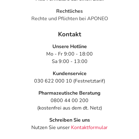
- Bewegungsstörungen
Rechtliches
- Bewegungsstarre des ganzen Körpers
Rechte und Pflichten bei APONEO
- Krampfanfälle
- Kurzzeitige Bewusstlosigkeit, die nur wenige Sekunden
Kontakt
bis Minuten dauert
- Sehstörungen, wie:
Unsere Hotline
- Augenzittern
Mo - Fr 9:00 - 18:00
- Doppeltsehen
Sa 9:00 - 13:00
- Verschwommenes Sehen
- Ausfälle im Gesichtsfeld des Auges
Kundenservice
- Augenschmerzen
030 622 000 10 (Festnetztarif)
- Eingeschränkte Bildung von Tränenflüssigkeit (wichtig
Pharmazeutische Beratung
für Kontaktlinsenträger)
0800 44 00 200
- Tränendes Auge
(kostenfrei aus dem dt. Netz)
- Augenschwellungen
- Erhöhte Geräuschempfindlichkeit
Schreiben Sie uns
- Trockene Nase
Nutzen Sie unser
Kontaktformular
- Rachenentzündung
- Anfälle von Atemnot