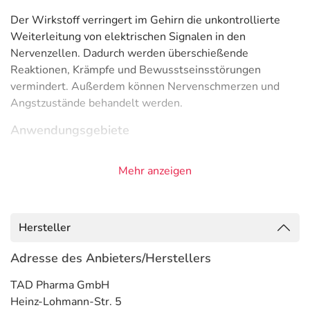
Der Wirkstoff verringert im Gehirn die unkontrollierte
Weiterleitung von elektrischen Signalen in den
Nervenzellen. Dadurch werden überschießende
Reaktionen, Krämpfe und Bewusstseinsstörungen
vermindert. Außerdem können Nervenschmerzen und
Angstzustände behandelt werden.
Anwendungsgebiete
- Epilepsie, wie:
Mehr anzeigen
- Epilepsie, fokal (auf einen Körperteil oder Funktion
begrenzte Anfälle)
- Epilepsie, fokal, sekundär generalisiert (erst lokal, dann
ausgeweitet)
Hersteller
- Nervenschmerzen
- Angststörung, generalisiert
Adresse des Anbieters/Herstellers
Gegenanzeigen
TAD Pharma GmbH
Heinz-Lohmann-Str. 5