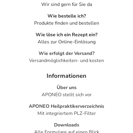
- Delirium (Verwirrtheit)
Wir sind gern für Sie da
- Orientierungslosigkeit
Wie bestelle ich?
- Unruhe
Produkte finden und bestellen
- Euphorie
- Reizbarkeit
Wie löse ich ein Rezept ein?
- Aufmerksamkeitsdefizit-Störung (ADS)
Alles zur Online-Einlösung
- Halluzinationen
- Panikattacken
Wie erfolgt der Versand?
- Zittern
Versandmöglichkeiten- und kosten
- Depressionen
- Stimmungsschwankungen
Informationen
- Teilnahmslosigkeit (Apathie)
Über uns
- Persönlichkeitsveränderungen
APONEO stellt sich vor
- Selbstmordgedanken
- Gedächtnisstörungen
APONEO Heilpraktikerverzeichnis
- Sprachstörungen
Mit integriertem PLZ-Filter
- Missempfindungen, wie:
- Brennen auf der Haut
Downloads
- Verminderte Berührungsempfindlichkeit
Alle Formulare auf einen Blick