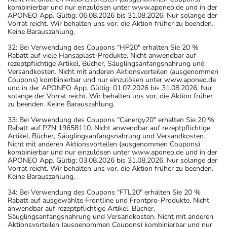
- Vorsicht bei Allergie gegen Propylenglykol und ähnliche
kombinierbar und nur einzulösen unter www.aponeo.de und in der
APONEO App. Gültig: 06.08.2026 bis 31.08.2026. Nur solange der
Stoffe!
Vorrat reicht. Wir behalten uns vor, die Aktion früher zu beenden.
- Es kann Arzneimittel geben, mit denen
Keine Barauszahlung.
Wechselwirkungen auftreten. Sie sollten deswegen
32: Bei Verwendung des Coupons "HP20" erhalten Sie 20 %
generell vor der Behandlung mit einem neuen
Rabatt auf viele Hansaplast-Produkte. Nicht anwendbar auf
rezeptpflichtige Artikel, Bücher, Säuglingsanfangsnahrung und
Arzneimittel jedes andere, das Sie bereits anwenden,
Versandkosten. Nicht mit anderen Aktionsvorteilen (ausgenommen
dem Arzt oder Apotheker angeben. Das gilt auch für
Coupons) kombinierbar und nur einzulösen unter www.aponeo.de
und in der APONEO App. Gültig: 01.07.2026 bis 31.08.2026. Nur
Arzneimittel, die Sie selbst kaufen, nur gelegentlich
solange der Vorrat reicht. Wir behalten uns vor, die Aktion früher
anwenden oder deren Anwendung schon einige Zeit
zu beenden. Keine Barauszahlung.
zurückliegt.
33: Bei Verwendung des Coupons "Canergy20" erhalten Sie 20 %
Bitte verwenden Sie dieses Arzneimittel nicht mehr nach
Rabatt auf PZN 19658110. Nicht anwendbar auf rezeptpflichtige
Artikel, Bücher, Säuglingsanfangsnahrung und Versandkosten.
dem auf der Packung oder der Umverpackung
Nicht mit anderen Aktionsvorteilen (ausgenommen Coupons)
angegebenen Verfallsdatum. Das Verfallsdatum bezieht
kombinierbar und nur einzulösen unter www.aponeo.de und in der
APONEO App. Gültig: 03.08.2026 bis 31.08.2026. Nur solange der
sich auf den letzten Tag des angegebenen Monats.
Vorrat reicht. Wir behalten uns vor, die Aktion früher zu beenden.
Keine Barauszahlung.
34: Bei Verwendung des Coupons "FTL20" erhalten Sie 20 %
Rabatt auf ausgewählte Frontline und Frontpro-Produkte. Nicht
anwendbar auf rezeptpflichtige Artikel, Bücher,
Säuglingsanfangsnahrung und Versandkosten. Nicht mit anderen
Aktionsvorteilen (ausgenommen Coupons) kombinierbar und nur