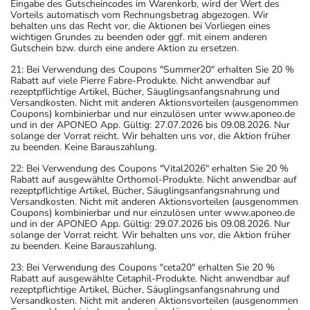
Eingabe des Gutscheincodes im Warenkorb, wird der Wert des
gewissenhafte Dosierung. Im Zweifelsfalle fragen Sie
Vorteils automatisch vom Rechnungsbetrag abgezogen. Wir
behalten uns das Recht vor, die Aktionen bei Vorliegen eines
Ihren Arzt oder Apotheker nach etwaigen Auswirkungen
wichtigen Grundes zu beenden oder ggf. mit einem anderen
oder Vorsichtsmaßnahmen.
Gutschein bzw. durch eine andere Aktion zu ersetzen.
21: Bei Verwendung des Coupons "Summer20" erhalten Sie 20 %
Eine vom Arzt verordnete Dosierung kann von den
Rabatt auf viele Pierre Fabre-Produkte. Nicht anwendbar auf
rezeptpflichtige Artikel, Bücher, Säuglingsanfangsnahrung und
Angaben der Packungsbeilage abweichen. Da der Arzt sie
Versandkosten. Nicht mit anderen Aktionsvorteilen (ausgenommen
individuell abstimmt, sollten Sie das Arzneimittel daher
Coupons) kombinierbar und nur einzulösen unter www.aponeo.de
und in der APONEO App. Gültig: 27.07.2026 bis 09.08.2026. Nur
nach seinen Anweisungen anwenden.
solange der Vorrat reicht. Wir behalten uns vor, die Aktion früher
zu beenden. Keine Barauszahlung.
Aufbewahrung
22: Bei Verwendung des Coupons "Vital2026" erhalten Sie 20 %
Rabatt auf ausgewählte Orthomol-Produkte. Nicht anwendbar auf
Aufbewahrung
rezeptpflichtige Artikel, Bücher, Säuglingsanfangsnahrung und
Versandkosten. Nicht mit anderen Aktionsvorteilen (ausgenommen
Coupons) kombinierbar und nur einzulösen unter www.aponeo.de
Das Arzneimittel muss vor Hitze geschützt aufbewahrt
und in der APONEO App. Gültig: 29.07.2026 bis 09.08.2026. Nur
werden.
solange der Vorrat reicht. Wir behalten uns vor, die Aktion früher
zu beenden. Keine Barauszahlung.
Wichtige Hinweise
23: Bei Verwendung des Coupons "ceta20" erhalten Sie 20 %
Was sollten Sie beachten?
Rabatt auf ausgewählte Cetaphil-Produkte. Nicht anwendbar auf
rezeptpflichtige Artikel, Bücher, Säuglingsanfangsnahrung und
- Vorsicht: Das Reaktionsvermögen kann auch bei
Versandkosten. Nicht mit anderen Aktionsvorteilen (ausgenommen