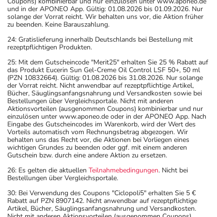
bestimmungsgemäßem Gebrauch beeinträchtigt sein.
Coupons) kombinierbar und nur einzulösen unter www.aponeo.de
und in der APONEO App. Gültig: 01.08.2026 bis 01.09.2026. Nur
Achten Sie vor allem darauf, wenn Sie am Straßenverkehr
solange der Vorrat reicht. Wir behalten uns vor, die Aktion früher
teilnehmen oder Maschinen (auch im Haushalt) bedienen,
zu beenden. Keine Barauszahlung.
mit denen Sie sich verletzen können.
24: Gratislieferung innerhalb Deutschlands bei Bestellung mit
- Bei Frauen im gebärfähigen Alter sind während und
rezeptpflichtigen Produkten.
unter Umständen auch eine Zeit lang nach der Therapie
25: Mit dem Gutscheincode "Merit25" erhalten Sie 25 % Rabatt auf
das Produkt Eucerin Sun Gel-Creme Oil Control LSF 50+, 50 ml
wirksame Verhütungsmethoden erforderlich. Sprechen
(PZN 10832664). Gültig: 01.08.2026 bis 31.08.2026. Nur solange
Sie hierzu Ihren Arzt oder Apotheker an.
der Vorrat reicht. Nicht anwendbar auf rezeptpflichtige Artikel,
Bücher, Säuglingsanfangsnahrung und Versandkosten sowie bei
- Durch plötzliches Absetzen können Probleme oder
Bestellungen über Vergleichsportale. Nicht mit anderen
Beschwerden auftreten. Deshalb sollte die Behandlung
Aktionsvorteilen (ausgenommen Coupons) kombinierbar und nur
einzulösen unter www.aponeo.de oder in der APONEO App. Nach
langsam, das heißt mit einem schrittweisen
Eingabe des Gutscheincodes im Warenkorb, wird der Wert des
Ausschleichen der Dosis, beendet werden. Lassen Sie
Vorteils automatisch vom Rechnungsbetrag abgezogen. Wir
behalten uns das Recht vor, die Aktionen bei Vorliegen eines
sich dazu am besten von Ihrem Arzt oder Apotheker
wichtigen Grundes zu beenden oder ggf. mit einem anderen
beraten.
Gutschein bzw. durch eine andere Aktion zu ersetzen.
- Während der Behandlung sind geeignete
26: Es gelten die aktuellen
Teilnahmebedingungen
. Nicht bei
schwangerschaftsverhütende Maßnahmen durchzuführen.
Bestellungen über Vergleichsportale.
- Vorsicht bei Allergie gegen Maisstärke!
30: Bei Verwendung des Coupons "Ciclopoli5" erhalten Sie 5 €
- Vorsicht bei Alpha-Gal-Allergie (Allergie gegen rotes
Rabatt auf PZN 8907142. Nicht anwendbar auf rezeptpflichtige
Artikel, Bücher, Säuglingsanfangsnahrung und Versandkosten.
Fleisch)!
Nicht mit anderen Aktionsvorteilen (ausgenommen Coupons)