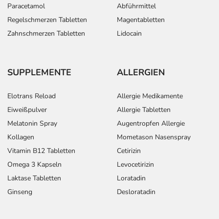
- Thrombozytopenie (Verminderung der Anzahl der
Paracetamol
Abführmittel
Blutplättchen)
Regelschmerzen Tabletten
Magentabletten
- Anstieg der Leberwerte
Zahnschmerzen Tabletten
Lidocain
- Unterzuckerung
- Anstieg der Nierenwerte (Kreatinin)
- Wassereinlagerungen (Ödeme), vor allem an den
SUPPLEMENTE
ALLERGIEN
Beinen oder Armen
- Rückenschmerzen
Elotrans Reload
Allergie Medikamente
- Muskelschmerzen
- Muskelzuckungen
Eiweißpulver
Allergie Tabletten
- Muskelkrämpfe
Melatonin Spray
Augentropfen Allergie
- Gelenkschmerzen
Kollagen
Mometason Nasenspray
- Allgemeine Schwäche
Vitamin B12 Tabletten
Cetirizin
- Durstgefühl
Omega 3 Kapseln
Levocetirizin
- Schüttelfrost
Laktase Tabletten
Loratadin
- Störungen der Sexualfunktion, wie:
- Ejakulationsstörungen (Störungen beim Samenerguss)
Ginseng
Desloratadin
- Potenzstörungen
- Nasen-Rachen-Entzündung