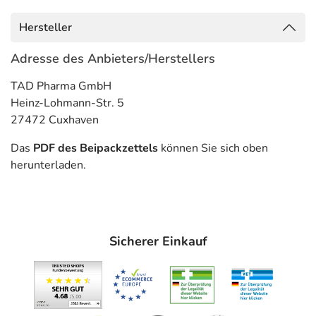
ausgeweitet)
- Epilepsie, wie:
Hersteller
- Angststörung, generalisiert
- Nervenschmerzen
Adresse des Anbieters/Herstellers
Gegenanzeigen
TAD Pharma GmbH
Heinz-Lohmann-Str. 5
Was spricht gegen eine Anwendung?
27472 Cuxhaven
Immer:
Das
PDF des Beipackzettels
können Sie sich oben
- Überempfindlichkeit gegen die Inhaltsstoffe
herunterladen.
Unter Umständen - sprechen Sie hierzu mit Ihrem Arzt
oder Apotheker:
- Diabetes mellitus (Zuckerkrankheit)
Sicherer Einkauf
- Herzerkrankung
- Abhängigkeit
Welche Altersgruppe ist zu beachten?
- Kinder und Jugendliche unter 18 Jahren: Das