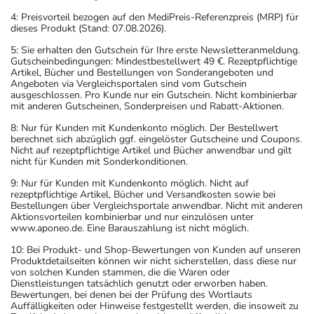
4: Preisvorteil bezogen auf den MediPreis-Referenzpreis (MRP) für
Art der Anwendung?
dieses Produkt (Stand: 07.08.2026).
Nehmen Sie das Arzneimittel mit Flüssigkeit (z.B. 1 Glas
5: Sie erhalten den Gutschein für Ihre erste Newsletteranmeldung.
Wasser) ein.
Gutscheinbedingungen: Mindestbestellwert 49 €. Rezeptpflichtige
Artikel, Bücher und Bestellungen von Sonderangeboten und
Angeboten via Vergleichsportalen sind vom Gutschein
Dauer der Anwendung?
ausgeschlossen. Pro Kunde nur ein Gutschein. Nicht kombinierbar
Die Anwendungsdauer richtet sich nach Art der
mit anderen Gutscheinen, Sonderpreisen und Rabatt-Aktionen.
Beschwerde und/oder Dauer der Erkrankung und wird
8: Nur für Kunden mit Kundenkonto möglich. Der Bestellwert
deshalb nur von Ihrem Arzt bestimmt. Prinzipiell ist die
berechnet sich abzüglich ggf. eingelöster Gutscheine und Coupons.
Nicht auf rezeptpflichtige Artikel und Bücher anwendbar und gilt
Dauer der Anwendung zeitlich nicht begrenzt, das
nicht für Kunden mit Sonderkonditionen.
Arzneimittel kann daher längerfristig angewendet
9: Nur für Kunden mit Kundenkonto möglich. Nicht auf
werden.
rezeptpflichtige Artikel, Bücher und Versandkosten sowie bei
Bestellungen über Vergleichsportale anwendbar. Nicht mit anderen
Aktionsvorteilen kombinierbar und nur einzulösen unter
Überdosierung?
www.aponeo.de. Eine Barauszahlung ist nicht möglich.
Bei einer Überdosierung kann es zu Schläfrigkeit,
10: Bei Produkt- und Shop-Bewertungen von Kunden auf unseren
Verwirrtheit und Unruhe kommen. Setzen Sie sich bei
Produktdetailseiten können wir nicht sicherstellen, dass diese nur
dem Verdacht auf eine Überdosierung umgehend mit
von solchen Kunden stammen, die die Waren oder
Dienstleistungen tatsächlich genutzt oder erworben haben.
einem Arzt in Verbindung.
Bewertungen, bei denen bei der Prüfung des Wortlauts
Auffälligkeiten oder Hinweise festgestellt werden, die insoweit zu