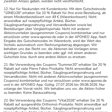
Zweifeln Anlass geben, werden nicht veröffentlicht.
Einnahme vergessen?
Setzen Sie die Einnahme zum nächsten vorgeschriebenen
12: Nur für Neukunden mit Kundenkonto. Mit dem Gutscheincode
"10NEU26" erhalten Sie 10 % Rabatt für Ihre erste Bestellung, ab
Zeitpunkt ganz normal (also nicht mit der doppelten
einem Mindestbestellwert von 49 € (Warenkorbwert). Nicht
Menge) fort.
anwendbar auf rezeptpflichtige Artikel, Bücher,
Säuglingsanfangsnahrung und Versandkosten sowie bei
Bestellungen über Vergleichsportale. Nicht mit anderen
Generell gilt: Achten Sie vor allem bei Säuglingen,
Aktionsvorteilen (ausgenommen Coupons) kombinierbar und nur
einzulösen unter www.aponeo.de oder in der APONEO App. Nach
Kleinkindern und älteren Menschen auf eine
Eingabe des Gutscheincodes im Warenkorb, wird der Wert des
gewissenhafte Dosierung. Im Zweifelsfalle fragen Sie
Vorteils automatisch vom Rechnungsbetrag abgezogen. Wir
behalten uns das Recht vor, die Aktionen bei Vorliegen eines
Ihren Arzt oder Apotheker nach etwaigen Auswirkungen
wichtigen Grundes zu beenden oder ggf. mit einem anderen
oder Vorsichtsmaßnahmen.
Gutschein bzw. durch eine andere Aktion zu ersetzen.
21: Bei Verwendung des Coupons "Summer20" erhalten Sie 20 %
Eine vom Arzt verordnete Dosierung kann von den
Rabatt auf viele Pierre Fabre-Produkte. Nicht anwendbar auf
rezeptpflichtige Artikel, Bücher, Säuglingsanfangsnahrung und
Angaben der Packungsbeilage abweichen. Da der Arzt sie
Versandkosten. Nicht mit anderen Aktionsvorteilen (ausgenommen
individuell abstimmt, sollten Sie das Arzneimittel daher
Coupons) kombinierbar und nur einzulösen unter www.aponeo.de
und in der APONEO App. Gültig: 27.07.2026 bis 09.08.2026. Nur
nach seinen Anweisungen anwenden.
solange der Vorrat reicht. Wir behalten uns vor, die Aktion früher
zu beenden. Keine Barauszahlung.
Aufbewahrung
22: Bei Verwendung des Coupons "Vital2026" erhalten Sie 20 %
Rabatt auf ausgewählte Orthomol-Produkte. Nicht anwendbar auf
Aufbewahrung
rezeptpflichtige Artikel, Bücher, Säuglingsanfangsnahrung und