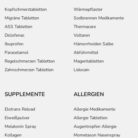
Vorhof zur Kammer (AV-Block), evtl. mit dadurch
Kopfschmerztabletten
Wärmepflaster
bedingten Herzrhythmusstörungen
Migräne Tabletten
Sodbrennen Medikamente
- Beklemmendes Gefühl im Brustbereich
ASS Tabletten
Thermacare
- Störungen beim Wasserlassen
Diclofenac
Voltaren
- Blasenschwäche
- Veränderung des Blutbildes, wie:
Ibuprofen
Hämorrhoiden Salbe
- Thrombozytopenie (Verminderung der Anzahl der
Paracetamol
Abführmittel
Blutplättchen)
Regelschmerzen Tabletten
Magentabletten
- Anstieg der Leberwerte
Zahnschmerzen Tabletten
Lidocain
- Unterzuckerung
- Anstieg der Nierenwerte (Kreatinin)
- Wassereinlagerungen (Ödeme), vor allem an den
SUPPLEMENTE
ALLERGIEN
Beinen oder Armen
- Rückenschmerzen
Elotrans Reload
Allergie Medikamente
- Muskelschmerzen
- Muskelzuckungen
Eiweißpulver
Allergie Tabletten
- Muskelkrämpfe
Melatonin Spray
Augentropfen Allergie
- Gelenkschmerzen
Kollagen
Mometason Nasenspray