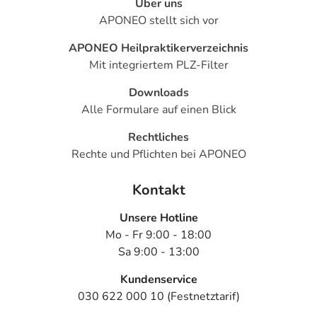
Über uns
- Persönlichkeitsveränderungen
APONEO stellt sich vor
- Selbstmordgedanken
- Gedächtnisstörungen
APONEO Heilpraktikerverzeichnis
- Sprachstörungen
Mit integriertem PLZ-Filter
- Missempfindungen, wie:
- Brennen auf der Haut
Downloads
- Verminderte Berührungsempfindlichkeit
Alle Formulare auf einen Blick
- Bewegungsstörungen
Rechtliches
- Bewegungsstarre des ganzen Körpers
Rechte und Pflichten bei APONEO
- Krampfanfälle
- Kurzzeitige Bewusstlosigkeit, die nur wenige Sekunden
Kontakt
bis Minuten dauert
- Sehstörungen, wie:
Unsere Hotline
- Augenzittern
Mo - Fr 9:00 - 18:00
- Doppeltsehen
Sa 9:00 - 13:00
- Verschwommenes Sehen
- Ausfälle im Gesichtsfeld des Auges
Kundenservice
- Augenschmerzen
030 622 000 10 (Festnetztarif)
- Eingeschränkte Bildung von Tränenflüssigkeit (wichtig