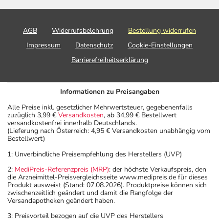
Veränderung während der Behandlung, wenden Sie sich
an Ihren Arzt oder Apotheker.
AGB
Widerrufsbelehrung
Bestellung widerrufen
Für die Information an dieser Stelle werden vor allem
Impressum
Datenschutz
Cookie-Einstellungen
Nebenwirkungen berücksichtigt, die bei mindestens
Barrierefreiheitserklärung
einem von 1.000 behandelten Patienten auftreten.
Dosierung
Informationen zu Preisangaben
Text
Personen
Einzeldosis
Gesamtd
Alle Preise inkl. gesetzlicher Mehrwertsteuer, gegebenenfalls
zuzüglich 3,99 €
Versandkosten
, ab 34,99 € Bestellwert
versandkostenfrei innerhalb Deutschlands.
Allgemeine
Erwachsene
1 Kapsel
2-3 mal tä
(Lieferung nach Österreich: 4,95 € Versandkosten unabhängig vom
Dosierungsempfehlung:
Bestellwert)
1: Unverbindliche Preisempfehlung des Herstellers (UVP)
2:
MediPreis-Referenzpreis (MRP)
: der höchste Verkaufspreis, den
Anwendungshinweise
die Arzneimittel-Preisvergleichsseite www.medipreis.de für dieses
Produkt ausweist (Stand: 07.08.2026). Produktpreise können sich
zwischenzeitlich geändert und damit die Rangfolge der
Die Gesamtdosis sollte nicht ohne Rücksprache mit
Versandapotheken geändert haben.
einem Arzt oder Apotheker überschritten werden.
3: Preisvorteil bezogen auf die UVP des Herstellers