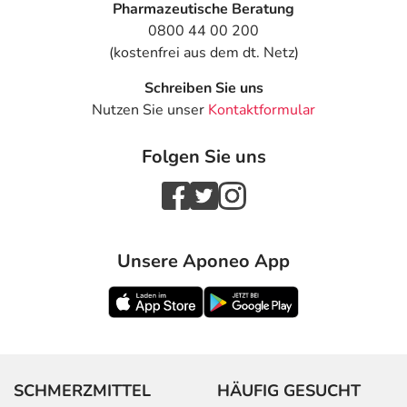
Pharmazeutische Beratung
für Kontaktlinsenträger)
0800 44 00 200
- Tränendes Auge
(kostenfrei aus dem dt. Netz)
- Augenschwellungen
- Erhöhte Geräuschempfindlichkeit
Schreiben Sie uns
- Trockene Nase
Nutzen Sie unser
Kontaktformular
- Rachenentzündung
- Anfälle von Atemnot
Folgen Sie uns
- Allergische Reaktionen
- Überempfindlichkeitsreaktionen der Haut, wie:
- Hautausschlag
- Angioneurotisches Ödem (Schwellung im Gesicht, an
Hand und Fuß)
Unsere Aponeo App
- Schwitzen
- Flüchtige, spontan auftretende Hautrötung mit
Hitzegefühl, vor allem im Gesicht (Flush)
- Niedriger Blutdruck
- Bluthochdruck
- Pulsbeschleunigung
SCHMERZMITTEL
HÄUFIG GESUCHT
- Störungen in der Erregungsleitung des Herzens vom