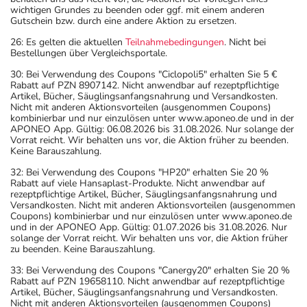
mit denen Sie sich verletzen können.
wichtigen Grundes zu beenden oder ggf. mit einem anderen
- Bei Frauen im gebärfähigen Alter sind während und
Gutschein bzw. durch eine andere Aktion zu ersetzen.
unter Umständen auch eine Zeit lang nach der Therapie
26: Es gelten die aktuellen
Teilnahmebedingungen
. Nicht bei
wirksame Verhütungsmethoden erforderlich. Sprechen
Bestellungen über Vergleichsportale.
Sie hierzu Ihren Arzt oder Apotheker an.
30: Bei Verwendung des Coupons "Ciclopoli5" erhalten Sie 5 €
- Durch plötzliches Absetzen können Probleme oder
Rabatt auf PZN 8907142. Nicht anwendbar auf rezeptpflichtige
Artikel, Bücher, Säuglingsanfangsnahrung und Versandkosten.
Beschwerden auftreten. Deshalb sollte die Behandlung
Nicht mit anderen Aktionsvorteilen (ausgenommen Coupons)
langsam, das heißt mit einem schrittweisen
kombinierbar und nur einzulösen unter www.aponeo.de und in der
APONEO App. Gültig: 06.08.2026 bis 31.08.2026. Nur solange der
Ausschleichen der Dosis, beendet werden. Lassen Sie
Vorrat reicht. Wir behalten uns vor, die Aktion früher zu beenden.
sich dazu am besten von Ihrem Arzt oder Apotheker
Keine Barauszahlung.
beraten.
32: Bei Verwendung des Coupons "HP20" erhalten Sie 20 %
- Während der Behandlung sind geeignete
Rabatt auf viele Hansaplast-Produkte. Nicht anwendbar auf
rezeptpflichtige Artikel, Bücher, Säuglingsanfangsnahrung und
schwangerschaftsverhütende Maßnahmen durchzuführen.
Versandkosten. Nicht mit anderen Aktionsvorteilen (ausgenommen
- Vorsicht bei Allergie gegen Maisstärke!
Coupons) kombinierbar und nur einzulösen unter www.aponeo.de
und in der APONEO App. Gültig: 01.07.2026 bis 31.08.2026. Nur
- Vorsicht bei Alpha-Gal-Allergie (Allergie gegen rotes
solange der Vorrat reicht. Wir behalten uns vor, die Aktion früher
Fleisch)!
zu beenden. Keine Barauszahlung.
- Vorsicht bei Allergie gegen Propylenglykol und ähnliche
33: Bei Verwendung des Coupons "Canergy20" erhalten Sie 20 %
Stoffe!
Rabatt auf PZN 19658110. Nicht anwendbar auf rezeptpflichtige
Artikel, Bücher, Säuglingsanfangsnahrung und Versandkosten.
- Es kann Arzneimittel geben, mit denen
Nicht mit anderen Aktionsvorteilen (ausgenommen Coupons)