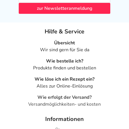
- Benommenheit
zur Newsletteranmeldung
- Schläfrigkeit
- Schlafstörungen, wie:
- Schlaflosigkeit
Hilfe & Service
- Ungewöhnliche Träume
- Koordinationsstörung
Übersicht
- Delirium (Verwirrtheit)
Wir sind gern für Sie da
- Orientierungslosigkeit
Wie bestelle ich?
- Unruhe
Produkte finden und bestellen
- Euphorie
- Reizbarkeit
Wie löse ich ein Rezept ein?
- Aufmerksamkeitsdefizit-Störung (ADS)
Alles zur Online-Einlösung
- Halluzinationen
- Panikattacken
Wie erfolgt der Versand?
- Zittern
Versandmöglichkeiten- und kosten
- Depressionen
- Stimmungsschwankungen
Informationen
- Teilnahmslosigkeit (Apathie)