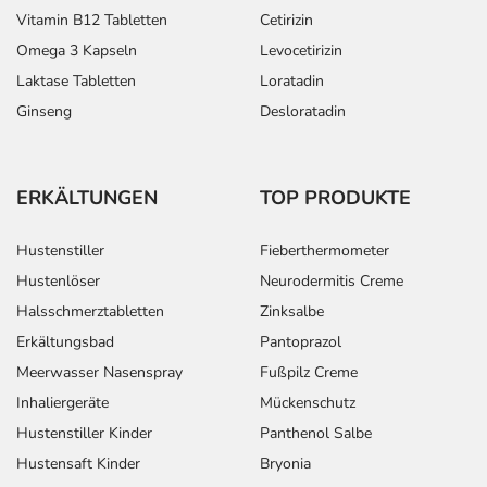
- Allgemeine Schwäche
Vitamin B12 Tabletten
Cetirizin
- Durstgefühl
Omega 3 Kapseln
Levocetirizin
- Schüttelfrost
Laktase Tabletten
Loratadin
- Störungen der Sexualfunktion, wie:
- Ejakulationsstörungen (Störungen beim Samenerguss)
Ginseng
Desloratadin
- Potenzstörungen
- Nasen-Rachen-Entzündung
- Kopfschmerzen
ERKÄLTUNGEN
TOP PRODUKTE
- Vermindertes sexuelles Verlangen
- Herzschwäche
Hustenstiller
Fieberthermometer
- Nasenbluten
Hustenlöser
Neurodermitis Creme
- Husten
Halsschmerztabletten
Zinksalbe
- Nesselausschlag (Urtikaria)
Erkältungsbad
Pantoprazol
- Juckreiz
- Schmerzhafte Monatsblutung (Dysmenorrhoe)
Meerwasser Nasenspray
Fußpilz Creme
- Fieber
Inhaliergeräte
Mückenschutz
- Schmerzen
Hustenstiller Kinder
Panthenol Salbe
Hustensaft Kinder
Bryonia
Bemerken Sie eine Befindlichkeitsstörung oder