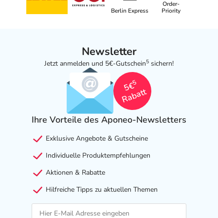
Order-
Berlin Express
Priority
Welche unerwünschten Wirkungen können auftreten?
- Magen-Darm-Beschwerden, wie:
Newsletter
- Erbrechen
5
Jetzt anmelden und 5€-Gutschein
sichern!
- Blähungen
- Verstopfung
5
5€
- Refluxkrankheit
Rabatt
- Vermehrter Speichelfluss
- Verminderte Berührungsempfindlichkeit im Mund
Ihre Vorteile des Aponeo-Newsletters
- Appetitsteigerung
- Appetitlosigkeit
Exklusive Angebote & Gutscheine
- Gewichtszunahme
Individuelle Produktempfehlungen
- Gewichtsverlust
- Geschmacksstörungen
Aktionen & Rabatte
- Mundtrockenheit
Hilfreiche Tipps zu aktuellen Themen
- Schwindel
- Gangunsicherheit
- Sedierung