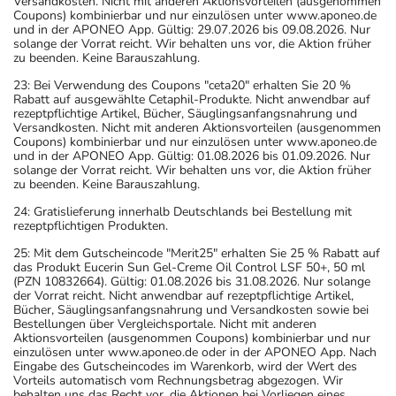
Versandkosten. Nicht mit anderen Aktionsvorteilen (ausgenommen
Coupons) kombinierbar und nur einzulösen unter www.aponeo.de
Lagerung vor Anbruch
und in der APONEO App. Gültig: 29.07.2026 bis 09.08.2026. Nur
Das Arzneimittel muss vor Hitze geschützt aufbewahrt
solange der Vorrat reicht. Wir behalten uns vor, die Aktion früher
zu beenden. Keine Barauszahlung.
werden.
Aufbewahrung nach Anbruch oder Zubereitung
23: Bei Verwendung des Coupons "ceta20" erhalten Sie 20 %
Rabatt auf ausgewählte Cetaphil-Produkte. Nicht anwendbar auf
Das Arzneimittel darf nach Anbruch/Zubereitung
rezeptpflichtige Artikel, Bücher, Säuglingsanfangsnahrung und
höchstens 4 Monate verwendet werden!
Versandkosten. Nicht mit anderen Aktionsvorteilen (ausgenommen
Coupons) kombinierbar und nur einzulösen unter www.aponeo.de
Das Arzneimittel muss nach Anbruch/Zubereitung bei
und in der APONEO App. Gültig: 01.08.2026 bis 01.09.2026. Nur
Raumtemperatur aufbewahrt werden!
solange der Vorrat reicht. Wir behalten uns vor, die Aktion früher
zu beenden. Keine Barauszahlung.
Diese Angabe gilt nur für Kapseln in der Dose. Für
24: Gratislieferung innerhalb Deutschlands bei Bestellung mit
Kapseln in der Durchdrückpackung gilt das aufgedruckte
rezeptpflichtigen Produkten.
Verfalldatum.
25: Mit dem Gutscheincode "Merit25" erhalten Sie 25 % Rabatt auf
Wichtige Hinweise
das Produkt Eucerin Sun Gel-Creme Oil Control LSF 50+, 50 ml
(PZN 10832664). Gültig: 01.08.2026 bis 31.08.2026. Nur solange
Was sollten Sie beachten?
der Vorrat reicht. Nicht anwendbar auf rezeptpflichtige Artikel,
Bücher, Säuglingsanfangsnahrung und Versandkosten sowie bei
- Vorsicht: Das Reaktionsvermögen kann auch bei
Bestellungen über Vergleichsportale. Nicht mit anderen
bestimmungsgemäßem Gebrauch beeinträchtigt sein.
Aktionsvorteilen (ausgenommen Coupons) kombinierbar und nur
einzulösen unter www.aponeo.de oder in der APONEO App. Nach
Achten Sie vor allem darauf, wenn Sie am Straßenverkehr
Eingabe des Gutscheincodes im Warenkorb, wird der Wert des
teilnehmen oder Maschinen (auch im Haushalt) bedienen,
Vorteils automatisch vom Rechnungsbetrag abgezogen. Wir
behalten uns das Recht vor, die Aktionen bei Vorliegen eines