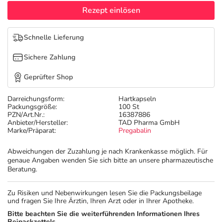
Refluthin, Lasea & Carmenthin Deals
Sport & Fitness
Täglich gut versorgt
Rezept einlösen
Salus Deals
Tierapotheke
Schnelle Lieferung
Sichere Zahlung
Vitamine & Mineralstoffe
Geprüfter Shop
Marken
Darreichungsform:
Hartkapseln
Packungsgröße:
100 St
PZN/Art.Nr.:
16387886
Anbieter/Hersteller:
TAD Pharma GmbH
Marke/Präparat:
Pregabalin
Abweichungen der Zuzahlung je nach Krankenkasse möglich. Für
genaue Angaben wenden Sie sich bitte an unsere pharmazeutische
Beratung.
Zu Risiken und Nebenwirkungen lesen Sie die Packungsbeilage
und fragen Sie Ihre Ärztin, Ihren Arzt oder in Ihrer Apotheke.
Bitte beachten Sie die weiterführenden Informationen Ihres
Beipackzettels.