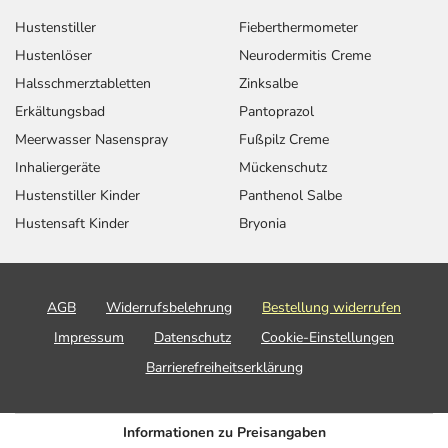
Hustenstiller
Fieberthermometer
Hustenlöser
Neurodermitis Creme
Halsschmerztabletten
Zinksalbe
Erkältungsbad
Pantoprazol
Meerwasser Nasenspray
Fußpilz Creme
Inhaliergeräte
Mückenschutz
Hustenstiller Kinder
Panthenol Salbe
Hustensaft Kinder
Bryonia
AGB
Widerrufsbelehrung
Bestellung widerrufen
Impressum
Datenschutz
Cookie-Einstellungen
Barrierefreiheitserklärung
Informationen zu Preisangaben