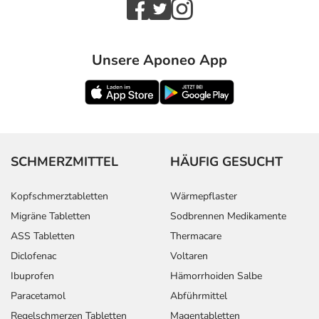
Unsere Aponeo App
SCHMERZMITTEL
HÄUFIG GESUCHT
Kopfschmerztabletten
Wärmepflaster
Migräne Tabletten
Sodbrennen Medikamente
ASS Tabletten
Thermacare
Diclofenac
Voltaren
Ibuprofen
Hämorrhoiden Salbe
Paracetamol
Abführmittel
Regelschmerzen Tabletten
Magentabletten