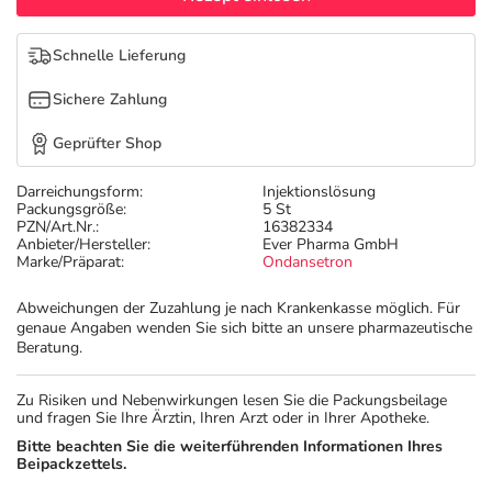
Refluthin, Lasea & Carmenthin Deals
Sport & Fitness
Täglich gut versorgt
Schnelle Lieferung
Salus Deals
Tierapotheke
Sichere Zahlung
Vitamine & Mineralstoffe
Geprüfter Shop
Darreichungsform:
Injektionslösung
Marken
Packungsgröße:
5 St
PZN/Art.Nr.:
16382334
Anbieter/Hersteller:
Ever Pharma GmbH
Marke/Präparat:
Ondansetron
Abweichungen der Zuzahlung je nach Krankenkasse möglich. Für
genaue Angaben wenden Sie sich bitte an unsere pharmazeutische
Beratung.
Zu Risiken und Nebenwirkungen lesen Sie die Packungsbeilage
und fragen Sie Ihre Ärztin, Ihren Arzt oder in Ihrer Apotheke.
Bitte beachten Sie die weiterführenden Informationen Ihres
Beipackzettels.