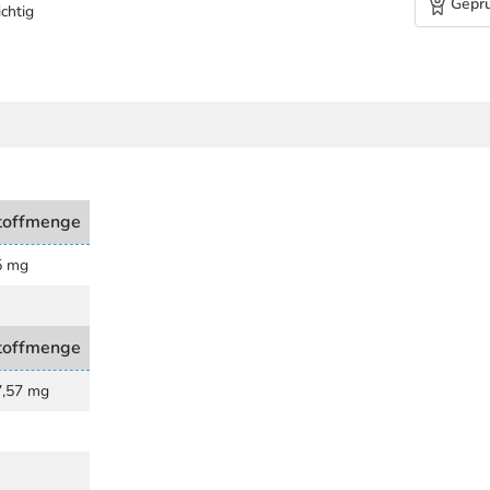
Geprü
chtig
toffmenge
5 mg
toffmenge
7,57 mg