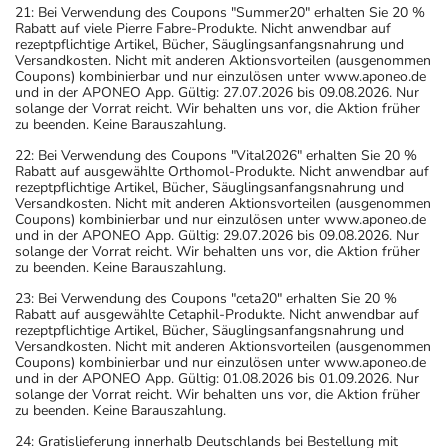
21: Bei Verwendung des Coupons "Summer20" erhalten Sie 20 %
Ihren Arzt oder Apotheker nach etwaigen Auswirkungen
Rabatt auf viele Pierre Fabre-Produkte. Nicht anwendbar auf
oder Vorsichtsmaßnahmen.
rezeptpflichtige Artikel, Bücher, Säuglingsanfangsnahrung und
Versandkosten. Nicht mit anderen Aktionsvorteilen (ausgenommen
Coupons) kombinierbar und nur einzulösen unter www.aponeo.de
Eine vom Arzt verordnete Dosierung kann von den
und in der APONEO App. Gültig: 27.07.2026 bis 09.08.2026. Nur
solange der Vorrat reicht. Wir behalten uns vor, die Aktion früher
Angaben der Packungsbeilage abweichen. Da der Arzt sie
zu beenden. Keine Barauszahlung.
individuell abstimmt, sollten Sie das Arzneimittel daher
22: Bei Verwendung des Coupons "Vital2026" erhalten Sie 20 %
nach seinen Anweisungen anwenden.
Rabatt auf ausgewählte Orthomol-Produkte. Nicht anwendbar auf
rezeptpflichtige Artikel, Bücher, Säuglingsanfangsnahrung und
Aufbewahrung
Versandkosten. Nicht mit anderen Aktionsvorteilen (ausgenommen
Coupons) kombinierbar und nur einzulösen unter www.aponeo.de
und in der APONEO App. Gültig: 29.07.2026 bis 09.08.2026. Nur
Aufbewahrung
solange der Vorrat reicht. Wir behalten uns vor, die Aktion früher
zu beenden. Keine Barauszahlung.
Das Arzneimittel muss vor Hitze geschützt aufbewahrt
23: Bei Verwendung des Coupons "ceta20" erhalten Sie 20 %
werden.
Rabatt auf ausgewählte Cetaphil-Produkte. Nicht anwendbar auf
rezeptpflichtige Artikel, Bücher, Säuglingsanfangsnahrung und
Wichtige Hinweise
Versandkosten. Nicht mit anderen Aktionsvorteilen (ausgenommen
Coupons) kombinierbar und nur einzulösen unter www.aponeo.de
Was sollten Sie beachten?
und in der APONEO App. Gültig: 01.08.2026 bis 01.09.2026. Nur
solange der Vorrat reicht. Wir behalten uns vor, die Aktion früher
- Vorsicht: Das Reaktionsvermögen kann auch bei
zu beenden. Keine Barauszahlung.
bestimmungsgemäßem Gebrauch beeinträchtigt sein.
24: Gratislieferung innerhalb Deutschlands bei Bestellung mit