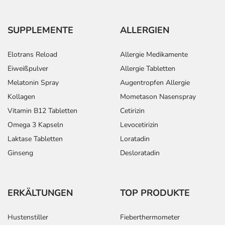
Blutplättchen)
- Anstieg der Leberwerte
- Unterzuckerung
SUPPLEMENTE
ALLERGIEN
- Anstieg der Nierenwerte (Kreatinin)
- Wassereinlagerungen (Ödeme), vor allem an den
Elotrans Reload
Allergie Medikamente
Beinen oder Armen
Eiweißpulver
Allergie Tabletten
- Rückenschmerzen
Melatonin Spray
Augentropfen Allergie
- Muskelschmerzen
Kollagen
Mometason Nasenspray
- Muskelzuckungen
Vitamin B12 Tabletten
Cetirizin
- Muskelkrämpfe
- Gelenkschmerzen
Omega 3 Kapseln
Levocetirizin
- Allgemeine Schwäche
Laktase Tabletten
Loratadin
- Durstgefühl
Ginseng
Desloratadin
- Schüttelfrost
- Störungen der Sexualfunktion, wie:
- Ejakulationsstörungen (Störungen beim Samenerguss)
ERKÄLTUNGEN
TOP PRODUKTE
- Potenzstörungen
- Nasen-Rachen-Entzündung
Hustenstiller
Fieberthermometer
- Kopfschmerzen