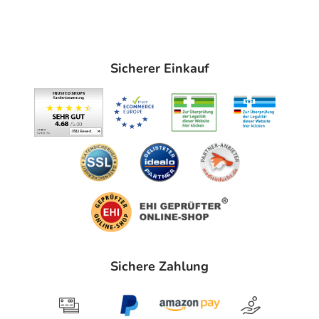
Immer:
- Überempfindlichkeit gegen die Inhaltsstoffe
Sicherer Einkauf
Unter Umständen - sprechen Sie hierzu mit Ihrem Arzt
oder Apotheker:
- Diabetes mellitus (Zuckerkrankheit)
- Herzerkrankung
- Abhängigkeit
Welche Altersgruppe ist zu beachten?
- Kinder und Jugendliche unter 18 Jahren: Das
Arzneimittel sollte in der Regel in dieser Altersgruppe
nicht angewendet werden.
Was ist mit Schwangerschaft und Stillzeit?
Sichere Zahlung
- Schwangerschaft: Wenden Sie sich an Ihren Arzt. Es
spielen verschiedene Überlegungen eine Rolle, ob und
wie das Arzneimittel in der Schwangerschaft angewendet