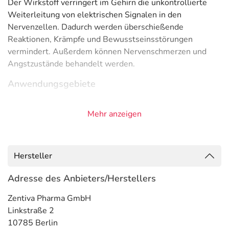
Der Wirkstoff verringert im Gehirn die unkontrollierte
Weiterleitung von elektrischen Signalen in den
Nervenzellen. Dadurch werden überschießende
Reaktionen, Krämpfe und Bewusstseinsstörungen
vermindert. Außerdem können Nervenschmerzen und
Angstzustände behandelt werden.
Anwendungsgebiete
- Nervenschmerzen
Mehr anzeigen
- Angststörung, generalisiert
- Epilepsie, wie:
- Epilepsie, fokal, sekundär generalisiert (erst lokal, dann
ausgeweitet)
Hersteller
- Epilepsie, fokal (auf einen Körperteil oder Funktion
begrenzte Anfälle)
Adresse des Anbieters/Herstellers
Gegenanzeigen
Zentiva Pharma GmbH
Linkstraße 2
Was spricht gegen eine Anwendung?
10785 Berlin