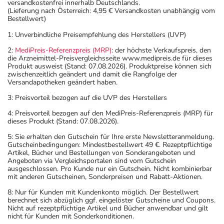
versandkostenfrei innerhalb Deutschlands.
(Lieferung nach Österreich: 4,95 € Versandkosten unabhängig vom
Text
Personen
Einzeldosis
Gesamtdosis
Zeitp
Bestellwert)
1: Unverbindliche Preisempfehlung des Herstellers (UVP)
Bei
Erwachsene
1 Kapsel
2-3 mal täglich
unabhä
schweren
von de
2:
MediPreis-Referenzpreis (MRP)
: der höchste Verkaufspreis, den
die Arzneimittel-Preisvergleichsseite www.medipreis.de für dieses
Formen:
Mahlze
Produkt ausweist (Stand: 07.08.2026). Produktpreise können sich
zwischenzeitlich geändert und damit die Rangfolge der
Versandapotheken geändert haben.
Anwendungshinweise
3: Preisvorteil bezogen auf die UVP des Herstellers
Die Gesamtdosis sollte nicht ohne Rücksprache mit
4: Preisvorteil bezogen auf den MediPreis-Referenzpreis (MRP) für
dieses Produkt (Stand: 07.08.2026).
einem Arzt oder Apotheker überschritten werden.
5: Sie erhalten den Gutschein für Ihre erste Newsletteranmeldung.
Gutscheinbedingungen: Mindestbestellwert 49 €. Rezeptpflichtige
Art der Anwendung?
Artikel, Bücher und Bestellungen von Sonderangeboten und
Nehmen Sie das Arzneimittel mit Flüssigkeit (z.B. 1 Glas
Angeboten via Vergleichsportalen sind vom Gutschein
ausgeschlossen. Pro Kunde nur ein Gutschein. Nicht kombinierbar
Wasser) ein.
mit anderen Gutscheinen, Sonderpreisen und Rabatt-Aktionen.
8: Nur für Kunden mit Kundenkonto möglich. Der Bestellwert
Dauer der Anwendung?
berechnet sich abzüglich ggf. eingelöster Gutscheine und Coupons.
Die Anwendungsdauer richtet sich nach Art der
Nicht auf rezeptpflichtige Artikel und Bücher anwendbar und gilt
nicht für Kunden mit Sonderkonditionen.
Beschwerde und/oder Dauer der Erkrankung und wird