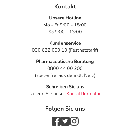
- Bewegungsstarre des ganzen Körpers
Kontakt
- Krampfanfälle
Unsere Hotline
- Kurzzeitige Bewusstlosigkeit, die nur wenige Sekunden
Mo - Fr 9:00 - 18:00
bis Minuten dauert
Sa 9:00 - 13:00
- Sehstörungen, wie:
- Augenzittern
Kundenservice
- Doppeltsehen
030 622 000 10 (Festnetztarif)
- Verschwommenes Sehen
- Ausfälle im Gesichtsfeld des Auges
Pharmazeutische Beratung
- Augenschmerzen
0800 44 00 200
- Eingeschränkte Bildung von Tränenflüssigkeit (wichtig
(kostenfrei aus dem dt. Netz)
für Kontaktlinsenträger)
Schreiben Sie uns
- Tränendes Auge
Nutzen Sie unser
Kontaktformular
- Augenschwellungen
- Erhöhte Geräuschempfindlichkeit
Folgen Sie uns
- Trockene Nase
- Rachenentzündung
- Anfälle von Atemnot
- Allergische Reaktionen