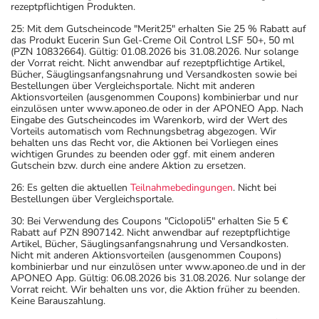
Achten Sie vor allem darauf, wenn Sie am Straßenverkehr
rezeptpflichtigen Produkten.
teilnehmen oder Maschinen (auch im Haushalt) bedienen,
25: Mit dem Gutscheincode "Merit25" erhalten Sie 25 % Rabatt auf
mit denen Sie sich verletzen können.
das Produkt Eucerin Sun Gel-Creme Oil Control LSF 50+, 50 ml
(PZN 10832664). Gültig: 01.08.2026 bis 31.08.2026. Nur solange
- Bei Frauen im gebärfähigen Alter sind während und
der Vorrat reicht. Nicht anwendbar auf rezeptpflichtige Artikel,
unter Umständen auch eine Zeit lang nach der Therapie
Bücher, Säuglingsanfangsnahrung und Versandkosten sowie bei
Bestellungen über Vergleichsportale. Nicht mit anderen
wirksame Verhütungsmethoden erforderlich. Sprechen
Aktionsvorteilen (ausgenommen Coupons) kombinierbar und nur
Sie hierzu Ihren Arzt oder Apotheker an.
einzulösen unter www.aponeo.de oder in der APONEO App. Nach
Eingabe des Gutscheincodes im Warenkorb, wird der Wert des
- Durch plötzliches Absetzen können Probleme oder
Vorteils automatisch vom Rechnungsbetrag abgezogen. Wir
Beschwerden auftreten. Deshalb sollte die Behandlung
behalten uns das Recht vor, die Aktionen bei Vorliegen eines
wichtigen Grundes zu beenden oder ggf. mit einem anderen
langsam, das heißt mit einem schrittweisen
Gutschein bzw. durch eine andere Aktion zu ersetzen.
Ausschleichen der Dosis, beendet werden. Lassen Sie
26: Es gelten die aktuellen
Teilnahmebedingungen
. Nicht bei
sich dazu am besten von Ihrem Arzt oder Apotheker
Bestellungen über Vergleichsportale.
beraten.
30: Bei Verwendung des Coupons "Ciclopoli5" erhalten Sie 5 €
- Während der Behandlung sind geeignete
Rabatt auf PZN 8907142. Nicht anwendbar auf rezeptpflichtige
schwangerschaftsverhütende Maßnahmen durchzuführen.
Artikel, Bücher, Säuglingsanfangsnahrung und Versandkosten.
Nicht mit anderen Aktionsvorteilen (ausgenommen Coupons)
- Vorsicht bei Allergie gegen Maisstärke!
kombinierbar und nur einzulösen unter www.aponeo.de und in der
- Vorsicht bei Alpha-Gal-Allergie (Allergie gegen rotes
APONEO App. Gültig: 06.08.2026 bis 31.08.2026. Nur solange der
Vorrat reicht. Wir behalten uns vor, die Aktion früher zu beenden.
Fleisch)!
Keine Barauszahlung.
- Vorsicht bei Allergie gegen Propylenglykol und ähnliche