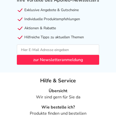
Ihre Vorteile des Aponeo-Newsletters
- Vermehrter Speichelfluss
Exklusive Angebote & Gutscheine
- Verminderte Berührungsempfindlichkeit im Mund
- Appetitsteigerung
Individuelle Produktempfehlungen
- Appetitlosigkeit
Aktionen & Rabatte
- Gewichtszunahme
- Gewichtsverlust
Hilfreiche Tipps zu aktuellen Themen
- Geschmacksstörungen
- Mundtrockenheit
- Schwindel
zur Newsletteranmeldung
- Gangunsicherheit
- Sedierung
- Benommenheit
Hilfe & Service
- Schläfrigkeit
- Schlafstörungen, wie:
Übersicht
- Schlaflosigkeit
Wir sind gern für Sie da
- Ungewöhnliche Träume
- Koordinationsstörung
Wie bestelle ich?
- Delirium (Verwirrtheit)
Produkte finden und bestellen