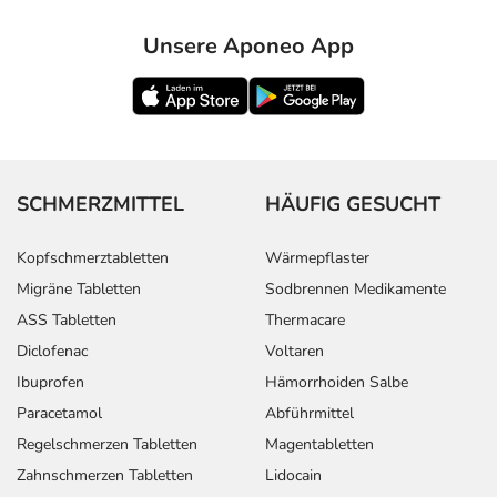
- Überempfindlichkeitsreaktionen der Haut, wie:
Unsere Aponeo App
- Hautausschlag
- Angioneurotisches Ödem (Schwellung im Gesicht, an
Hand und Fuß)
- Schwitzen
- Flüchtige, spontan auftretende Hautrötung mit
Hitzegefühl, vor allem im Gesicht (Flush)
SCHMERZMITTEL
HÄUFIG GESUCHT
- Niedriger Blutdruck
- Bluthochdruck
Kopfschmerztabletten
Wärmepflaster
- Pulsbeschleunigung
Migräne Tabletten
Sodbrennen Medikamente
- Störungen in der Erregungsleitung des Herzens vom
Vorhof zur Kammer (AV-Block), evtl. mit dadurch
ASS Tabletten
Thermacare
bedingten Herzrhythmusstörungen
Diclofenac
Voltaren
- Beklemmendes Gefühl im Brustbereich
Ibuprofen
Hämorrhoiden Salbe
- Störungen beim Wasserlassen
Paracetamol
Abführmittel
- Blasenschwäche
Regelschmerzen Tabletten
Magentabletten
- Veränderung des Blutbildes, wie:
Zahnschmerzen Tabletten
Lidocain
- Thrombozytopenie (Verminderung der Anzahl der