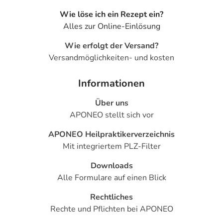
- Orientierungslosigkeit
Wie löse ich ein Rezept ein?
- Unruhe
Alles zur Online-Einlösung
- Euphorie
- Reizbarkeit
Wie erfolgt der Versand?
- Aufmerksamkeitsdefizit-Störung (ADS)
Versandmöglichkeiten- und kosten
- Halluzinationen
- Panikattacken
Informationen
- Zittern
- Depressionen
Über uns
- Stimmungsschwankungen
APONEO stellt sich vor
- Teilnahmslosigkeit (Apathie)
APONEO Heilpraktikerverzeichnis
- Persönlichkeitsveränderungen
Mit integriertem PLZ-Filter
- Selbstmordgedanken
- Gedächtnisstörungen
Downloads
- Sprachstörungen
Alle Formulare auf einen Blick
- Missempfindungen, wie:
- Brennen auf der Haut
Rechtliches
- Verminderte Berührungsempfindlichkeit
Rechte und Pflichten bei APONEO
- Bewegungsstörungen