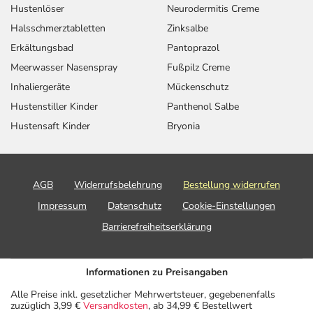
Hustenlöser
Neurodermitis Creme
- Vermindertes sexuelles Verlangen
- Herzschwäche
Halsschmerztabletten
Zinksalbe
- Nasenbluten
Erkältungsbad
Pantoprazol
- Husten
Meerwasser Nasenspray
Fußpilz Creme
- Nesselausschlag (Urtikaria)
Inhaliergeräte
Mückenschutz
- Juckreiz
Hustenstiller Kinder
Panthenol Salbe
- Schmerzhafte Monatsblutung (Dysmenorrhoe)
Hustensaft Kinder
Bryonia
- Fieber
- Schmerzen
Bemerken Sie eine Befindlichkeitsstörung oder
AGB
Widerrufsbelehrung
Bestellung widerrufen
Veränderung während der Behandlung, wenden Sie sich
Impressum
Datenschutz
Cookie-Einstellungen
an Ihren Arzt oder Apotheker.
Barrierefreiheitserklärung
Für die Information an dieser Stelle werden vor allem
Nebenwirkungen berücksichtigt, die bei mindestens
Informationen zu Preisangaben
einem von 1.000 behandelten Patienten auftreten.
Alle Preise inkl. gesetzlicher Mehrwertsteuer, gegebenenfalls
Dosierung
zuzüglich 3,99 €
Versandkosten
, ab 34,99 € Bestellwert