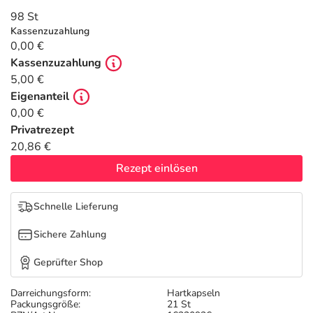
Refluthin, Lasea & Carmenthin Deals
Sport & Fitness
Täglich gut versorgt
98 St
Kassenzuzahlung
Salus Deals
Tierapotheke
0,00 €
Kassenzuzahlung
5,00 €
Vitamine & Mineralstoffe
Eigenanteil
0,00 €
Marken
Privatrezept
20,86 €
Rezept einlösen
Schnelle Lieferung
Sichere Zahlung
Geprüfter Shop
Darreichungsform:
Hartkapseln
Packungsgröße:
21 St