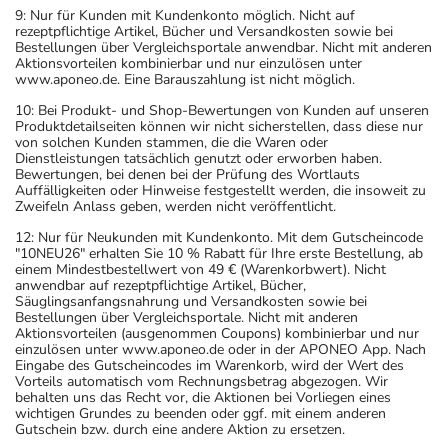
deshalb nur von Ihrem Arzt bestimmt. Prinzipiell ist die
9: Nur für Kunden mit Kundenkonto möglich. Nicht auf
rezeptpflichtige Artikel, Bücher und Versandkosten sowie bei
Dauer der Anwendung zeitlich nicht begrenzt, das
Bestellungen über Vergleichsportale anwendbar. Nicht mit anderen
Arzneimittel kann daher längerfristig angewendet
Aktionsvorteilen kombinierbar und nur einzulösen unter
www.aponeo.de. Eine Barauszahlung ist nicht möglich.
werden.
10: Bei Produkt- und Shop-Bewertungen von Kunden auf unseren
Produktdetailseiten können wir nicht sicherstellen, dass diese nur
Überdosierung?
von solchen Kunden stammen, die die Waren oder
Bei einer Überdosierung kann es zu Schläfrigkeit,
Dienstleistungen tatsächlich genutzt oder erworben haben.
Bewertungen, bei denen bei der Prüfung des Wortlauts
Verwirrtheit und Unruhe kommen. Setzen Sie sich bei
Auffälligkeiten oder Hinweise festgestellt werden, die insoweit zu
dem Verdacht auf eine Überdosierung umgehend mit
Zweifeln Anlass geben, werden nicht veröffentlicht.
einem Arzt in Verbindung.
12: Nur für Neukunden mit Kundenkonto. Mit dem Gutscheincode
"10NEU26" erhalten Sie 10 % Rabatt für Ihre erste Bestellung, ab
einem Mindestbestellwert von 49 € (Warenkorbwert). Nicht
Einnahme vergessen?
anwendbar auf rezeptpflichtige Artikel, Bücher,
Setzen Sie die Einnahme zum nächsten vorgeschriebenen
Säuglingsanfangsnahrung und Versandkosten sowie bei
Bestellungen über Vergleichsportale. Nicht mit anderen
Zeitpunkt ganz normal (also nicht mit der doppelten
Aktionsvorteilen (ausgenommen Coupons) kombinierbar und nur
Menge) fort.
einzulösen unter www.aponeo.de oder in der APONEO App. Nach
Eingabe des Gutscheincodes im Warenkorb, wird der Wert des
Vorteils automatisch vom Rechnungsbetrag abgezogen. Wir
Generell gilt: Achten Sie vor allem bei Säuglingen,
behalten uns das Recht vor, die Aktionen bei Vorliegen eines
wichtigen Grundes zu beenden oder ggf. mit einem anderen
Kleinkindern und älteren Menschen auf eine
Gutschein bzw. durch eine andere Aktion zu ersetzen.
gewissenhafte Dosierung. Im Zweifelsfalle fragen Sie