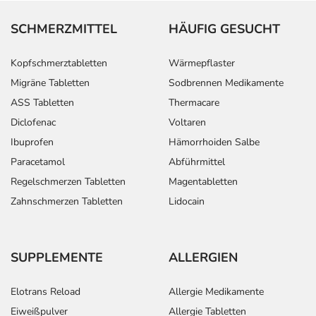
Aufbewahrung
SCHMERZMITTEL
HÄUFIG GESUCHT
Aufbewahrung
Kopfschmerztabletten
Wärmepflaster
Migräne Tabletten
Sodbrennen Medikamente
Lagerung vor Anbruch
ASS Tabletten
Thermacare
Das Arzneimittel muss
- vor Hitze geschützt
Diclofenac
Voltaren
- vor Frost geschützt
Ibuprofen
Hämorrhoiden Salbe
aufbewahrt werden.
Paracetamol
Abführmittel
Aufbewahrung nach Anbruch oder Zubereitung
Regelschmerzen Tabletten
Magentabletten
Das Arzneimittel muss nach Anbruch/Zubereitung
Zahnschmerzen Tabletten
Lidocain
innerhalb der nächsten Stunde verbraucht werden!
Das Arzneimittel ist nach Anbruch/Zubereitung nur zur
einmaligen Anwendung vorgesehen. Reste müssen
verworfen werden!
SUPPLEMENTE
ALLERGIEN
Wichtige Hinweise
Elotrans Reload
Allergie Medikamente
Was sollten Sie beachten?
Eiweißpulver
Allergie Tabletten