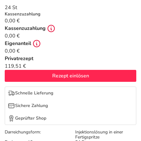
Refluthin, Lasea & Carmenthin Deals
Sport & Fitness
Sommerpflege für Haar und Kopfhaut
24 St
Kassenzuzahlung
Salus Deals
Tierapotheke
Täglich gut versorgt
0,00 €
Kassenzuzahlung
0,00 €
Vitamine & Mineralstoffe
Eigenanteil
0,00 €
Marken
Privatrezept
119,51 €
Rezept einlösen
Schnelle Lieferung
Sichere Zahlung
Geprüfter Shop
Darreichungsform:
Injektionslösung in einer
Fertigspritze