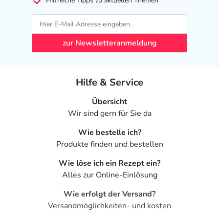
Blutplättchen)
Hilfreiche Tipps zu aktuellen Themen
- Erhöhung der Leberenzymwerte
- Allergische Reaktionen
- Kopfschmerzen
zur Newsletteranmeldung
- Nesselsucht
- Juckreiz
- Hautrötung
Hilfe & Service
- Gewebeeinblutungen in die Unterhaut an der
Einstichstelle
Übersicht
- Schmerzen an der Einstichstelle
Wir sind gern für Sie da
- Allgemeine lokale Hautreaktionen an der Einstichstelle
- Thrombozytopenie (Verminderung der Anzahl der
Wie bestelle ich?
Blutplättchen)
Produkte finden und bestellen
- Hirnblutungen
Wie löse ich ein Rezept ein?
- Innere Blutungen
Alles zur Online-Einlösung
- Hautausschlag, schwerer
- Verhärtungen der Haut an der Einstichstelle
Wie erfolgt der Versand?
- Neoplasma (maligne) mit Blutungsrisiko
Versandmöglichkeiten- und kosten