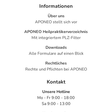
Bemerken Sie eine Befindlichkeitsstörung oder
Informationen
Veränderung während der Behandlung, wenden Sie sich
an Ihren Arzt oder Apotheker.
Über uns
APONEO stellt sich vor
Für die Information an dieser Stelle werden vor allem
APONEO Heilpraktikerverzeichnis
Nebenwirkungen berücksichtigt, die bei mindestens
Mit integriertem PLZ-Filter
einem von 1.000 behandelten Patienten auftreten.
Downloads
Dosierung
Alle Formulare auf einen Blick
Anwendungshinweise
Rechtliches
Art der Anwendung?
Rechte und Pflichten bei APONEO
Die Anwendung erfolgt durch Fachpersonal bzw. nach
deren Anweisung.
Kontakt
Dauer der Anwendung?
Unsere Hotline
Die Anwendungsdauer richtet sich nach Art der
Mo - Fr 9:00 - 18:00
Beschwerde und/oder Dauer der Erkrankung und wird
Sa 9:00 - 13:00
deshalb nur von Ihrem Arzt bestimmt.