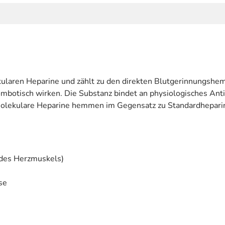
kularen Heparine und zählt zu den direkten Blutgerinnungsh
ombotisch wirken. Die Substanz bindet an physiologisches An
molekulare Heparine hemmen im Gegensatz zu Standardheparin
 des Herzmuskels)
se