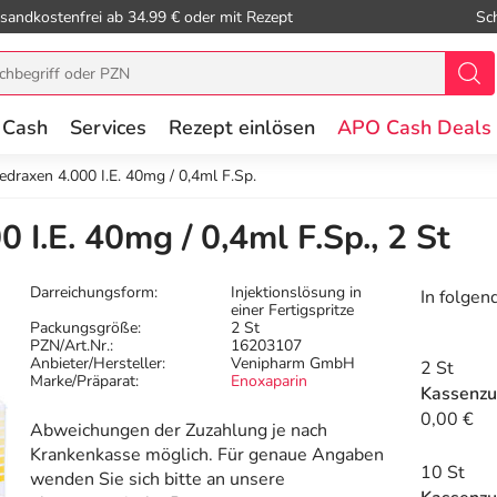
sandkostenfrei ab 34.99 € oder mit Rezept
Sc
 Cash
Services
Rezept einlösen
APO Cash Deals
edraxen 4.000 I.E. 40mg / 0,4ml F.Sp.
 I.E. 40mg / 0,4ml F.Sp., 2 St
Darreichungsform:
Injektionslösung in
In folgen
einer Fertigspritze
Packungsgröße:
2 St
PZN/Art.Nr.:
16203107
Anbieter/Hersteller:
Venipharm GmbH
2 St
Marke/Präparat:
Enoxaparin
Kassenzu
0,00 €
Abweichungen der Zuzahlung je nach
Krankenkasse möglich. Für genaue Angaben
10 St
wenden Sie sich bitte an unsere