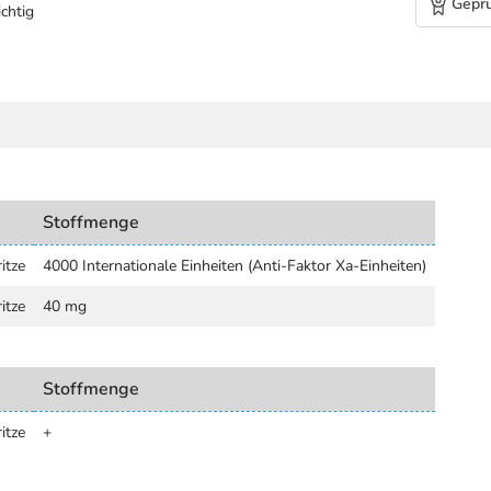
Geprü
chtig
Stoffmenge
itze
4000 Internationale Einheiten (Anti-Faktor Xa-Einheiten)
itze
40 mg
Stoffmenge
itze
+