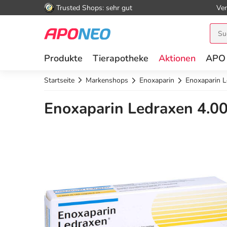
Trusted Shops: sehr gut
Ver
Produkte
Tierapotheke
Aktionen
APO
Startseite
Markenshops
Enoxaparin
Enoxaparin L
Enoxaparin Ledraxen 4.000