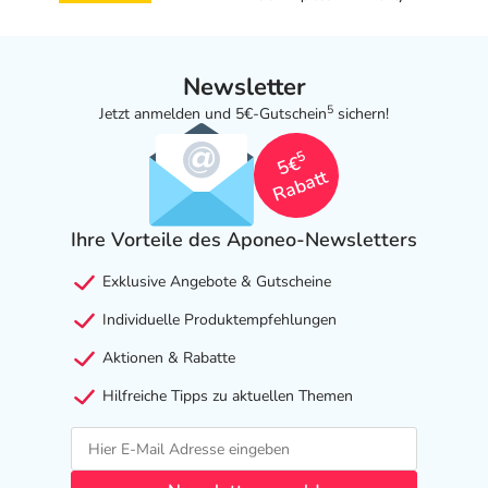
Bauchspeicheldrüse)
- Magen-Darm-Beschwerden
- Aufgeblähter Bauch
Newsletter
- Veränderung der Leber- und Gallenwerte
5
Jetzt anmelden und 5€-Gutschein
sichern!
- Hautausschlag
- Juckreiz
5
5€
- Allgemeine Schwäche
Rabatt
- Ermüdung
- Herpesinfektionen
Ihre Vorteile des Aponeo-Newsletters
- Thrombozytopenie (Verminderung der Anzahl der
Blutplättchen)
Exklusive Angebote & Gutscheine
- Granulozytopenie (Verminderung der Anzahl
Individuelle Produktempfehlungen
bestimmter weißer Blutkörperchen)
- Anämie (Blutarmut)
Aktionen & Rabatte
- Leukopenie (Verminderung der Anzahl der weißen
Hilfreiche Tipps zu aktuellen Themen
Blutkörperchen)
- Überschießende Immunreaktionen
- Immunologische Überempfindlichkeit
- Schilddrüsenunterfunktion