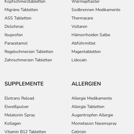
Kopfschmerztabletten
Wärmepflaster
- Ekzem
Migräne Tabletten
Sodbrennen Medikamente
- Hautrötung
ASS Tabletten
Thermacare
- Schwitzen
Diclofenac
Voltaren
- Nachtschweiß
- Haarausfall
Ibuprofen
Hämorrhoiden Salbe
- Akne
Paracetamol
Abführmittel
- Trockene Haut
Regelschmerzen Tabletten
Magentabletten
- Nagelverfärbungen
Zahnschmerzen Tabletten
Lidocain
- Muskelschmerzen
- Untergang von Knochengewebe (Osteonekrose)
- Muskelkrämpfe
SUPPLEMENTE
ALLERGIEN
- Muskelschwäche
- Gelenkschmerzen
Elotrans Reload
Allergie Medikamente
- Schmerzen in Armen und Beinen
- Osteoporose
Eiweißpulver
Allergie Tabletten
- Nierenversagen
Melatonin Spray
Augentropfen Allergie
- Anstieg der Nierenwerte
Kollagen
Mometason Nasenspray
- Eiweißverlust über die Niere (Eiweiß im Urin)
Vitamin B12 Tabletten
Cetirizin