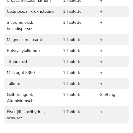
Croscarmellose natrium
1 Tablette
+
Cellulose, mikrokristalline
1 Tablette
+
Siliciumdioxid,
1 Tablette
+
hochdisperses
Magnesium stearat
1 Tablette
+
Poly(vinylalkohol)
1 Tablette
+
Titandioxid
1 Tablette
+
Macrogol 3350
1 Tablette
+
Talkum
1 Tablette
+
Gelborange S,
1 Tablette
3,58 mg
Aluminiumsalz
Eisen(III)-oxidhydrat,
1 Tablette
+
schwarz