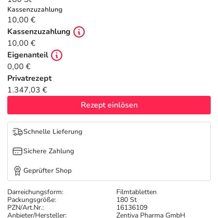
Refluthin, Lasea & Carmenthin Deals
Sport & Fitness
Täglich gut versorgt
Kassenzuzahlung
10,00 €
Salus Deals
Tierapotheke
Kassenzuzahlung
10,00 €
Eigenanteil
Vitamine & Mineralstoffe
0,00 €
Privatrezept
Marken
1.347,03 €
Rezept einlösen
Schnelle Lieferung
Sichere Zahlung
Geprüfter Shop
Darreichungsform:
Filmtabletten
Packungsgröße:
180 St
PZN/Art.Nr.:
16136109
Anbieter/Hersteller:
Zentiva Pharma GmbH