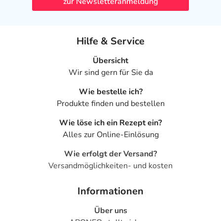
zur Newsletteranmeldung
- Erhöhte TSH-Werte im Blut (Schilddrüsenwert)
- Gicht
- Appetitlosigkeit
Hilfe & Service
- Gewichtsabnahme
- Gewichtszunahme
Übersicht
- Anstieg des Blutzuckers
Wir sind gern für Sie da
- Insulinresistenz
Wie bestelle ich?
- Veränderung der Blutfettwerte (vermindertes HDL)
Produkte finden und bestellen
- Appetitsteigerung
- Durstgefühl
Wie löse ich ein Rezept ein?
- Erhöhung bestimmter Enzymwerte im Blut
Alles zur Online-Einlösung
- Depressionen
- Desorientiertheit
Wie erfolgt der Versand?
- Angstzustände
Versandmöglichkeiten- und kosten
- Schlafstörungen
- Anomale Träume
Informationen
- Alpträume
Über uns
- Libidoabnahme