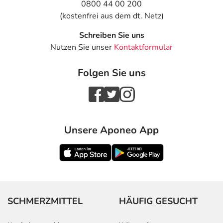
0800 44 00 200
- Entzündung der Bauchspeicheldrüse
(kostenfrei aus dem dt. Netz)
- Magenschleimhautentzündung
- Refluxösophagitis (Refluxkrankheit mit Entzündung der
Schreiben Sie uns
Speiseröhre)
Nutzen Sie unser
Kontaktformular
- Entzündungen der Mundschleimhaut
- Würgereiz
Folgen Sie uns
- Mundtrockenheit
- Verstopfung
- Erhöhung von Verdauungsenzymen (Lipase)
- Aufstoßen
- Empfindungsstörungen im Mund
Unsere Aponeo App
- Leberentzündung
- Fettleber
- Vergrößerung der Leber
- Angioneurotisches Ödem (Schwellung im Gesicht, an
Lid und Lippen)
- Generalisierter Hautausschlag
SCHMERZMITTEL
HÄUFIG GESUCHT
- Entzündungsreaktionen der Haut
- Nesselausschlag