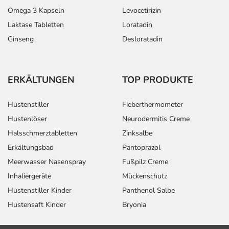
- Ausscheidung von Bilirubin (Abbauprodukt der roten
Omega 3 Kapseln
Levocetirizin
Blutkörperchen)
Laktase Tabletten
Loratadin
Bemerken Sie eine Befindlichkeitsstörung oder
Ginseng
Desloratadin
Veränderung während der Behandlung, wenden Sie sich
an Ihren Arzt oder Apotheker.
ERKÄLTUNGEN
TOP PRODUKTE
Für die Information an dieser Stelle werden vor allem
Nebenwirkungen berücksichtigt, die bei mindestens
Hustenstiller
Fieberthermometer
einem von 1.000 behandelten Patienten auftreten.
Hustenlöser
Neurodermitis Creme
Dosierung
Halsschmerztabletten
Zinksalbe
Erkältungsbad
Pantoprazol
Anwendungshinweise
Meerwasser Nasenspray
Fußpilz Creme
Art der Anwendung?
Inhaliergeräte
Mückenschutz
Nehmen Sie das Arzneimittel mit Flüssigkeit (z.B. 1 Glas
Hustenstiller Kinder
Panthenol Salbe
Wasser) ein.
Hustensaft Kinder
Bryonia
Dauer der Anwendung?