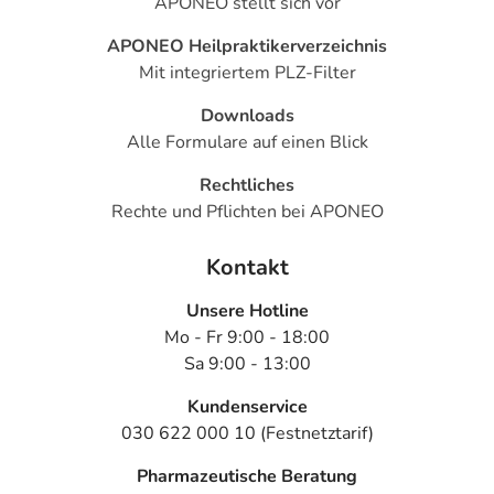
APONEO stellt sich vor
- Teilnahmslosigkeit (Apathie)
- Missempfindungen
APONEO Heilpraktikerverzeichnis
- Geschmacksstörungen
Mit integriertem PLZ-Filter
- Aufmerksamkeitsstörungen
- Einschränkung der Gedächtnisleistung
Downloads
- Schläfrigkeit
Alle Formulare auf einen Blick
- Wärmegefühl am Auge
Rechtliches
- Trockene Augen
Rechte und Pflichten bei APONEO
- Drehschwindel
- Herzinfarkt
Kontakt
- Angina pectoris
- Abweichungen im EKG (Verlängerung der QT-Dauer)
Unsere Hotline
- Pulsbeschleunigung
Mo - Fr 9:00 - 18:00
- Bluthochdruck
Sa 9:00 - 13:00
- Erröten
- Anfälle von Atemnot
Kundenservice
- Husten
030 622 000 10 (Festnetztarif)
- Nasenbluten
Pharmazeutische Beratung
- Reizungen im Rachen