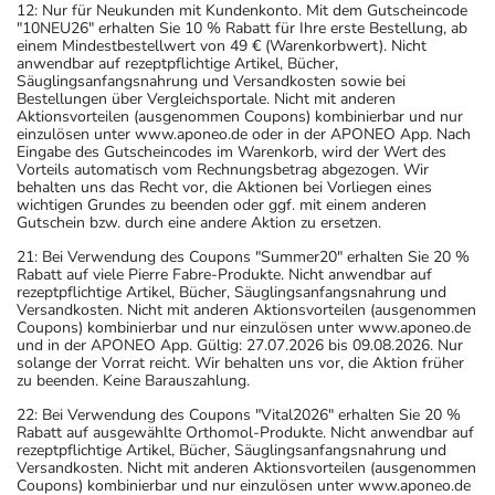
12: Nur für Neukunden mit Kundenkonto. Mit dem Gutscheincode
zurückliegt.
"10NEU26" erhalten Sie 10 % Rabatt für Ihre erste Bestellung, ab
einem Mindestbestellwert von 49 € (Warenkorbwert). Nicht
Bitte verwenden Sie dieses Arzneimittel nicht mehr nach
anwendbar auf rezeptpflichtige Artikel, Bücher,
dem auf der Packung oder der Umverpackung
Säuglingsanfangsnahrung und Versandkosten sowie bei
Bestellungen über Vergleichsportale. Nicht mit anderen
angegebenen Verfallsdatum. Das Verfallsdatum bezieht
Aktionsvorteilen (ausgenommen Coupons) kombinierbar und nur
sich auf den letzten Tag des angegebenen Monats.
einzulösen unter www.aponeo.de oder in der APONEO App. Nach
Eingabe des Gutscheincodes im Warenkorb, wird der Wert des
Vorteils automatisch vom Rechnungsbetrag abgezogen. Wir
behalten uns das Recht vor, die Aktionen bei Vorliegen eines
wichtigen Grundes zu beenden oder ggf. mit einem anderen
Gutschein bzw. durch eine andere Aktion zu ersetzen.
21: Bei Verwendung des Coupons "Summer20" erhalten Sie 20 %
Rabatt auf viele Pierre Fabre-Produkte. Nicht anwendbar auf
rezeptpflichtige Artikel, Bücher, Säuglingsanfangsnahrung und
Versandkosten. Nicht mit anderen Aktionsvorteilen (ausgenommen
Coupons) kombinierbar und nur einzulösen unter www.aponeo.de
und in der APONEO App. Gültig: 27.07.2026 bis 09.08.2026. Nur
solange der Vorrat reicht. Wir behalten uns vor, die Aktion früher
zu beenden. Keine Barauszahlung.
22: Bei Verwendung des Coupons "Vital2026" erhalten Sie 20 %
Rabatt auf ausgewählte Orthomol-Produkte. Nicht anwendbar auf
rezeptpflichtige Artikel, Bücher, Säuglingsanfangsnahrung und
Versandkosten. Nicht mit anderen Aktionsvorteilen (ausgenommen
Coupons) kombinierbar und nur einzulösen unter www.aponeo.de