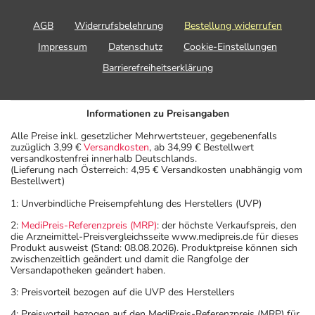
Die Anwendungsdauer richtet sich nach Art der
Beschwerde und/oder Dauer der Erkrankung und wird
AGB
Widerrufsbelehrung
Bestellung widerrufen
deshalb nur von Ihrem Arzt bestimmt.
Impressum
Datenschutz
Cookie-Einstellungen
Barrierefreiheitserklärung
Überdosierung?
Setzen Sie sich bei dem Verdacht auf eine Überdosierung
umgehend mit einem Arzt in Verbindung.
Informationen zu Preisangaben
Alle Preise inkl. gesetzlicher Mehrwertsteuer, gegebenenfalls
Generell gilt: Achten Sie vor allem bei Säuglingen,
zuzüglich 3,99 €
Versandkosten
, ab 34,99 € Bestellwert
Kleinkindern und älteren Menschen auf eine
versandkostenfrei innerhalb Deutschlands.
(Lieferung nach Österreich: 4,95 € Versandkosten unabhängig vom
gewissenhafte Dosierung. Im Zweifelsfalle fragen Sie
Bestellwert)
Ihren Arzt oder Apotheker nach etwaigen Auswirkungen
1: Unverbindliche Preisempfehlung des Herstellers (UVP)
oder Vorsichtsmaßnahmen.
2:
MediPreis-Referenzpreis (MRP)
: der höchste Verkaufspreis, den
die Arzneimittel-Preisvergleichsseite www.medipreis.de für dieses
Eine vom Arzt verordnete Dosierung kann von den
Produkt ausweist (Stand: 08.08.2026). Produktpreise können sich
Angaben der Packungsbeilage abweichen. Da der Arzt sie
zwischenzeitlich geändert und damit die Rangfolge der
Versandapotheken geändert haben.
individuell abstimmt, sollten Sie das Arzneimittel daher
nach seinen Anweisungen anwenden.
3: Preisvorteil bezogen auf die UVP des Herstellers
4: Preisvorteil bezogen auf den MediPreis-Referenzpreis (MRP) für