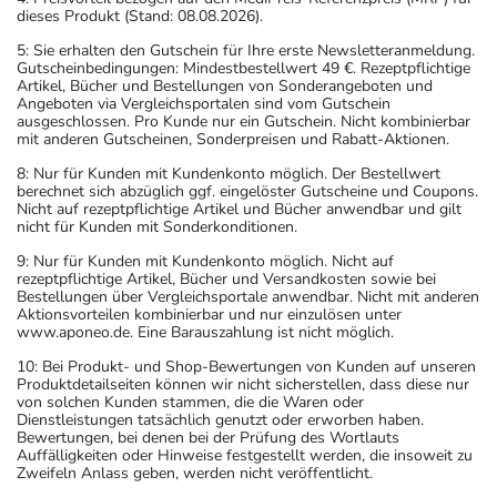
Aufbewahrung
dieses Produkt (Stand: 08.08.2026).
Wichtige Hinweise
5: Sie erhalten den Gutschein für Ihre erste Newsletteranmeldung.
Gutscheinbedingungen: Mindestbestellwert 49 €. Rezeptpflichtige
Artikel, Bücher und Bestellungen von Sonderangeboten und
Was sollten Sie beachten?
Angeboten via Vergleichsportalen sind vom Gutschein
- Vorsicht bei Allergie gegen Sulfonamide!
ausgeschlossen. Pro Kunde nur ein Gutschein. Nicht kombinierbar
mit anderen Gutscheinen, Sonderpreisen und Rabatt-Aktionen.
- Vorsicht bei Allergie gegen Bindemittel (z.B.
Carboxymethylcellulose mit der E-Nummer E 466)!
8: Nur für Kunden mit Kundenkonto möglich. Der Bestellwert
berechnet sich abzüglich ggf. eingelöster Gutscheine und Coupons.
- Vorsicht bei Allergie gegen Polyethylenglykol(PEG)-
Nicht auf rezeptpflichtige Artikel und Bücher anwendbar und gilt
haltige Stoffe!
nicht für Kunden mit Sonderkonditionen.
- Vorsicht bei Allergie gegen Farbstoffe (z.B. Tartrazin (E
9: Nur für Kunden mit Kundenkonto möglich. Nicht auf
rezeptpflichtige Artikel, Bücher und Versandkosten sowie bei
102), Gelborange S (E 110), Azorubin (E 122), Amaranth
Bestellungen über Vergleichsportale anwendbar. Nicht mit anderen
(E 123) und Ponceau 4R (E 124)).
Aktionsvorteilen kombinierbar und nur einzulösen unter
www.aponeo.de. Eine Barauszahlung ist nicht möglich.
- Es kann Arzneimittel geben, mit denen
Wechselwirkungen auftreten. Sie sollten deswegen
10: Bei Produkt- und Shop-Bewertungen von Kunden auf unseren
Produktdetailseiten können wir nicht sicherstellen, dass diese nur
generell vor der Behandlung mit einem neuen
von solchen Kunden stammen, die die Waren oder
Arzneimittel jedes andere, das Sie bereits anwenden,
Dienstleistungen tatsächlich genutzt oder erworben haben.
Bewertungen, bei denen bei der Prüfung des Wortlauts
dem Arzt oder Apotheker angeben. Das gilt auch für
Auffälligkeiten oder Hinweise festgestellt werden, die insoweit zu
Arzneimittel, die Sie selbst kaufen, nur gelegentlich
Zweifeln Anlass geben, werden nicht veröffentlicht.
anwenden oder deren Anwendung schon einige Zeit