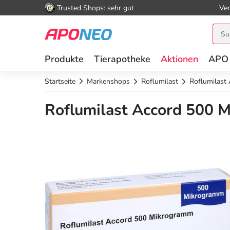
Trusted Shops: sehr gut
Ver
Produkte
Tierapotheke
Aktionen
APO
Startseite
Markenshops
Roflumilast
Roflumilast
Roflumilast Accord 500 M