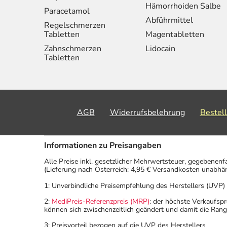
Hämorrhoiden Salbe
Paracetamol
Abführmittel
Regelschmerzen
Tabletten
Magentabletten
Zahnschmerzen
Lidocain
Tabletten
AGB
Widerrufsbelehrung
Bestel
Informationen zu Preisangaben
Alle Preise inkl. gesetzlicher Mehrwertsteuer, gegebenenf
(Lieferung nach Österreich: 4,95 € Versandkosten unabhä
1: Unverbindliche Preisempfehlung des Herstellers (UVP)
2:
MediPreis-Referenzpreis (MRP)
: der höchste Verkaufspr
können sich zwischenzeitlich geändert und damit die Ran
3: Preisvorteil bezogen auf die UVP des Herstellers