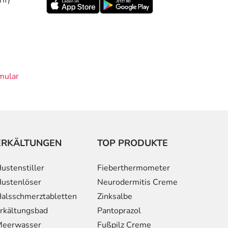
mular
ERKÄLTUNGEN
TOP PRODUKTE
ustenstiller
Fieberthermometer
ustenlöser
Neurodermitis Creme
alsschmerztabletten
Zinksalbe
rkältungsbad
Pantoprazol
eerwasser
Fußpilz Creme