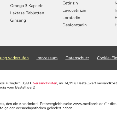
Cetirizin
N
Omega 3 Kapseln
Levocetirizin
I
Laktase Tabletten
Loratadin
H
Ginseng
Desloratadin
H
lung widerrufen
Impressum
Datenschutz
Cookie-Ei
alls zuzüglich 3,99 €
Versandkosten
, ab 34,99 € Bestellwert versandkost
ngig vom Bestellwert)
eis, den die Arzneimittel-Preisvergleichsseite www.medipreis.de für die
gfolge der Versandapotheken geändert haben.