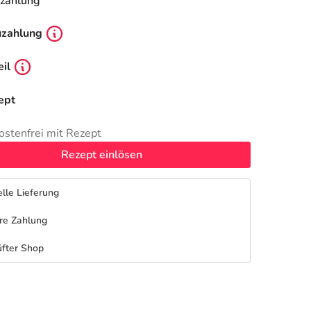
zahlung
uzahlung
il
ept
ostenfrei mit Rezept
Rezept einlösen
lle Lieferung
re Zahlung
fter Shop