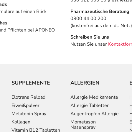
ads
mulare auf einen Blick
Pharmazeutische Beratung
0800 44 00 200
ches
(kostenfrei aus dem dt. Netz)
und Pflichten bei APONEO
Schreiben Sie uns
Nutzen Sie unser
Kontaktfor
SUPPLEMENTE
ALLERGIEN
Elotrans Reload
Allergie Medikamente
H
Eiweißpulver
Allergie Tabletten
H
Melatonin Spray
Augentropfen Allergie
H
Kollagen
Mometason
E
Nasenspray
Vitamin B12 Tabletten
M