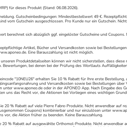
MRP) für dieses Produkt (Stand: 06.08.2026).
nmeldung. Gutscheinbedingungen: Mindestbestellwert 49 €. Rezeptpflicht
ind vom Gutschein ausgeschlossen. Pro Kunde nur ein Gutschein. Nicht
rt berechnet sich abzüglich ggf. eingelöster Gutscheine und Coupons. N
eptpflichtige Artikel, Bücher und Versandkosten sowie bei Bestellunge
www.aponeo.de. Eine Barauszahlung ist nicht möglich.
nseren Produktdetailseiten können wir nicht sicherstellen, dass diese
. Bewertungen, bei denen bei der Prüfung des Wortlauts Auffälligkeiten
incode "10NEU26" erhalten Sie 10 % Rabatt für Ihre erste Bestellung,
uglingsanfangsnahrung und Versandkosten sowie bei Bestellungen über Ve
n unter www.aponeo.de oder in der APONEO App. Nach Eingabe des Gut
 uns das Recht vor, die Aktionen bei Vorliegen eines wichtigen Grund
20 % Rabatt auf viele Pierre Fabre-Produkte. Nicht anwendbar auf rez
 (ausgenommen Coupons) kombinierbar und nur einzulösen unter www.ap
ns vor, die Aktion früher zu beenden. Keine Barauszahlung.
 20 % Rabatt auf ausgewählte Orthomol-Produkte. Nicht anwendbar auf r