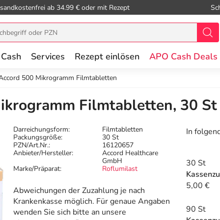
sandkostenfrei ab 34.99 € oder mit Rezept
Sc
 Cash
Services
Rezept einlösen
APO Cash Deals
 Accord 500 Mikrogramm Filmtabletten
ikrogramm Filmtabletten, 30 St
Darreichungsform:
Filmtabletten
In folgen
Packungsgröße:
30 St
PZN/Art.Nr.:
16120657
Anbieter/Hersteller:
Accord Healthcare
GmbH
30 St
Marke/Präparat:
Roflumilast
Kassenzu
5,00 €
Abweichungen der Zuzahlung je nach
Krankenkasse möglich. Für genaue Angaben
90 St
wenden Sie sich bitte an unsere