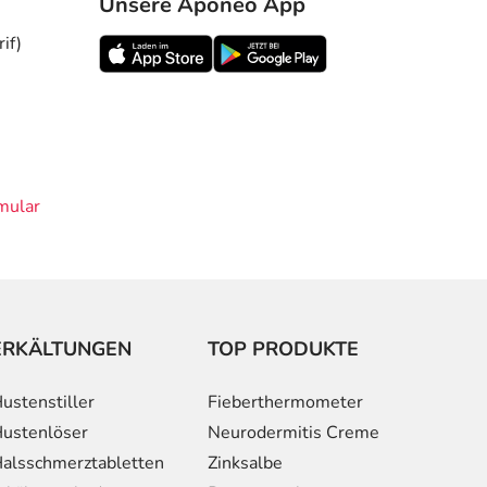
Unsere Aponeo App
if)
mular
ERKÄLTUNGEN
TOP PRODUKTE
ustenstiller
Fieberthermometer
ustenlöser
Neurodermitis Creme
alsschmerztabletten
Zinksalbe