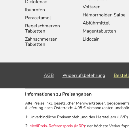
Diclofenac
Voltaren
Ibuprofen
Hämorrhoiden Salbe
Paracetamol
Abführmittel
Regelschmerzen
Tabletten
Magentabletten
Zahnschmerzen
Lidocain
Tabletten
AGB
Widerrufsbelehrung
Bestel
Informationen zu Preisangaben
Alle Preise inkl. gesetzlicher Mehrwertsteuer, gegebenenf
(Lieferung nach Österreich: 4,95 € Versandkosten unabhä
1: Unverbindliche Preisempfehlung des Herstellers (UVP)
2:
MediPreis-Referenzpreis (MRP)
: der höchste Verkaufspr