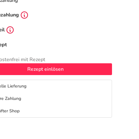
zahlung
uzahlung
il
ept
ostenfrei mit Rezept
Rezept einlösen
lle Lieferung
re Zahlung
fter Shop