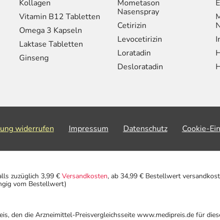
Kollagen
Mometason
E
Nasenspray
Vitamin B12 Tabletten
M
Cetirizin
N
Omega 3 Kapseln
Levocetirizin
I
Laktase Tabletten
Loratadin
H
Ginseng
Desloratadin
H
lung widerrufen
Impressum
Datenschutz
Cookie-Ei
alls zuzüglich 3,99 €
Versandkosten
, ab 34,99 € Bestellwert versandkost
ngig vom Bestellwert)
eis, den die Arzneimittel-Preisvergleichsseite www.medipreis.de für die