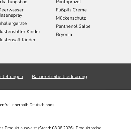
rkältungsbad
Pantoprazol
eerwasser
Fußpilz Creme
asenspray
Mückenschutz
nhaliergeräte
Panthenol Salbe
ustenstiller Kinder
Bryonia
ustensaft Kinder
nstellungen
Barrierefreiheitserklärung
enfrei innerhalb Deutschlands.
ses Produkt ausweist (Stand: 08.08.2026). Produktpreise