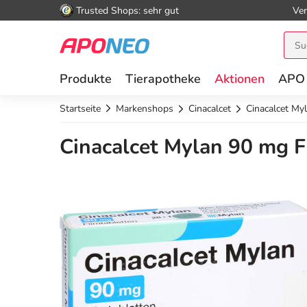
Trusted Shops: sehr gut
Ver
Produkte
Tierapotheke
Aktionen
APO
Startseite
Markenshops
Cinacalcet
Cinacalcet My
Cinacalcet Mylan 90 mg F