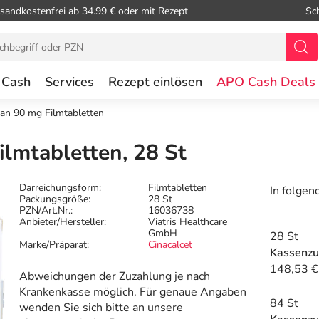
sandkostenfrei ab 34.99 € oder mit Rezept
Sc
 Cash
Services
Rezept einlösen
APO Cash Deals
lan 90 mg Filmtabletten
ilmtabletten, 28 St
Darreichungsform:
Filmtabletten
In folgen
Packungsgröße:
28 St
PZN/Art.Nr.:
16036738
Anbieter/Hersteller:
Viatris Healthcare
GmbH
28 St
Marke/Präparat:
Cinacalcet
Kassenzu
148,53 €
Abweichungen der Zuzahlung je nach
Krankenkasse möglich. Für genaue Angaben
84 St
wenden Sie sich bitte an unsere