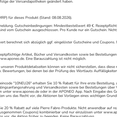
gfolge der Versandapotheken geändert haben.
MRP) für dieses Produkt (Stand: 08.08.2026).
nmeldung. Gutscheinbedingungen: Mindestbestellwert 49 €. Rezeptpflicht
ind vom Gutschein ausgeschlossen. Pro Kunde nur ein Gutschein. Nicht
rt berechnet sich abzüglich ggf. eingelöster Gutscheine und Coupons. N
eptpflichtige Artikel, Bücher und Versandkosten sowie bei Bestellunge
www.aponeo.de. Eine Barauszahlung ist nicht möglich.
nseren Produktdetailseiten können wir nicht sicherstellen, dass diese
. Bewertungen, bei denen bei der Prüfung des Wortlauts Auffälligkeiten
incode "10NEU26" erhalten Sie 10 % Rabatt für Ihre erste Bestellung,
uglingsanfangsnahrung und Versandkosten sowie bei Bestellungen über Ve
n unter www.aponeo.de oder in der APONEO App. Nach Eingabe des Gut
 uns das Recht vor, die Aktionen bei Vorliegen eines wichtigen Grund
20 % Rabatt auf viele Pierre Fabre-Produkte. Nicht anwendbar auf rez
 (ausgenommen Coupons) kombinierbar und nur einzulösen unter www.ap
ns vor, die Aktion früher zu beenden. Keine Barauszahlung.