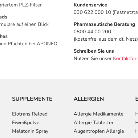
griertem PLZ-Filter
Kundenservice
030 622 000 10 (Festnetztar
ads
mulare auf einen Blick
Pharmazeutische Beratung
0800 44 00 200
ches
(kostenfrei aus dem dt. Netz)
und Pflichten bei APONEO
Schreiben Sie uns
Nutzen Sie unser
Kontaktfor
SUPPLEMENTE
ALLERGIEN
Elotrans Reload
Allergie Medikamente
H
Eiweißpulver
Allergie Tabletten
H
Melatonin Spray
Augentropfen Allergie
H