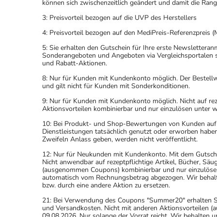
können sich zwischenzeitlich geändert und damit die Ran
3: Preisvorteil bezogen auf die UVP des Herstellers
4: Preisvorteil bezogen auf den MediPreis-Referenzpreis (
5: Sie erhalten den Gutschein für Ihre erste Newslettera
Sonderangeboten und Angeboten via Vergleichsportalen s
und Rabatt-Aktionen.
8: Nur für Kunden mit Kundenkonto möglich. Der Bestellwe
und gilt nicht für Kunden mit Sonderkonditionen.
9: Nur für Kunden mit Kundenkonto möglich. Nicht auf rez
Aktionsvorteilen kombinierbar und nur einzulösen unter 
10: Bei Produkt- und Shop-Bewertungen von Kunden auf u
Dienstleistungen tatsächlich genutzt oder erworben haben
Zweifeln Anlass geben, werden nicht veröffentlicht.
12: Nur für Neukunden mit Kundenkonto. Mit dem Gutsche
Nicht anwendbar auf rezeptpflichtige Artikel, Bücher, Sä
(ausgenommen Coupons) kombinierbar und nur einzulöse
automatisch vom Rechnungsbetrag abgezogen. Wir behalten
bzw. durch eine andere Aktion zu ersetzen.
21: Bei Verwendung des Coupons "Summer20" erhalten Sie 
und Versandkosten. Nicht mit anderen Aktionsvorteilen
09.08.2026. Nur solange der Vorrat reicht. Wir behalten u