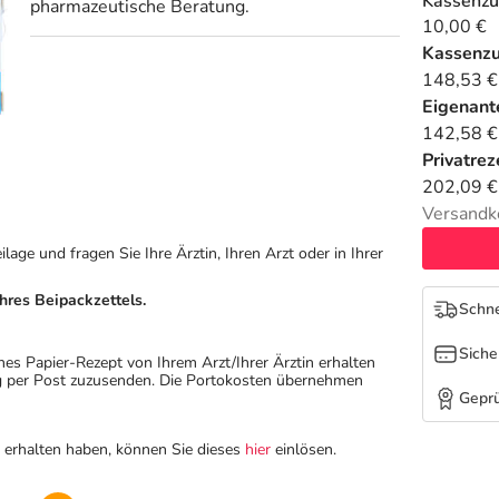
Kassenzu
pharmazeutische Beratung.
10,00 €
Kassenz
148,53 €
Eigenante
142,58 €
Privatrez
202,09 €
Versandk
ge und fragen Sie Ihre Ärztin, Ihren Arzt oder in Ihrer
hres Beipackzettels.
Schne
Siche
hes Papier-Rezept von Ihrem Arzt/Ihrer Ärztin erhalten
ung per Post zuzusenden. Die Portokosten übernehmen
Geprü
n erhalten haben, können Sie dieses
hier
einlösen.