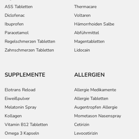
ASS Tabletten
Thermacare
Diclofenac
Voltaren
Ibuprofen
Hämorrhoiden Salbe
Paracetamol
Abführmittel
Regelschmerzen Tabletten
Magentabletten
Zahnschmerzen Tabletten
Lidocain
SUPPLEMENTE
ALLERGIEN
Elotrans Reload
Allergie Medikamente
Eiweißpulver
Allergie Tabletten
Melatonin Spray
Augentropfen Allergie
Kollagen
Mometason Nasenspray
Vitamin B12 Tabletten
Cetirizin
Omega 3 Kapseln
Levocetirizin