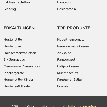
Laktase Tabletten
Loratadin
Ginseng
Desloratadin
ERKÄLTUNGEN
TOP PRODUKTE
Hustenstiller
Fieberthermometer
Hustenlöser
Neurodermitis Creme
Halsschmerztabletten
Zinksalbe
Erkältungsbad
Pantoprazol
Meerwasser Nasenspray
Fußpilz Creme
Inhaliergeräte
Mückenschutz
Hustenstiller Kinder
Panthenol Salbe
Hustensaft Kinder
Bryonia
AGB
Widerrufsbelehrung
Bestellung widerrufen