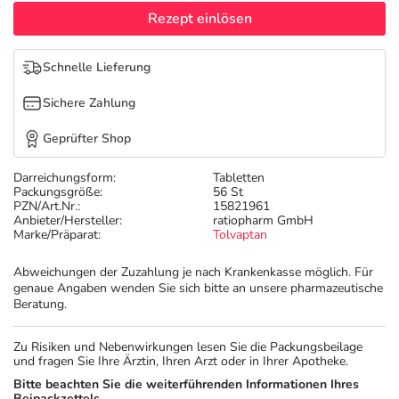
Refluthin, Lasea & Carmenthin Deals
Sport & Fitness
Täglich gut versorgt
Rezept einlösen
Salus Deals
Tierapotheke
Schnelle Lieferung
Sichere Zahlung
Vitamine & Mineralstoffe
Geprüfter Shop
Marken
Darreichungsform:
Tabletten
Packungsgröße:
56 St
PZN/Art.Nr.:
15821961
Anbieter/Hersteller:
ratiopharm GmbH
Marke/Präparat:
Tolvaptan
Abweichungen der Zuzahlung je nach Krankenkasse möglich. Für
genaue Angaben wenden Sie sich bitte an unsere pharmazeutische
Beratung.
Zu Risiken und Nebenwirkungen lesen Sie die Packungsbeilage
und fragen Sie Ihre Ärztin, Ihren Arzt oder in Ihrer Apotheke.
Bitte beachten Sie die weiterführenden Informationen Ihres
Beipackzettels.