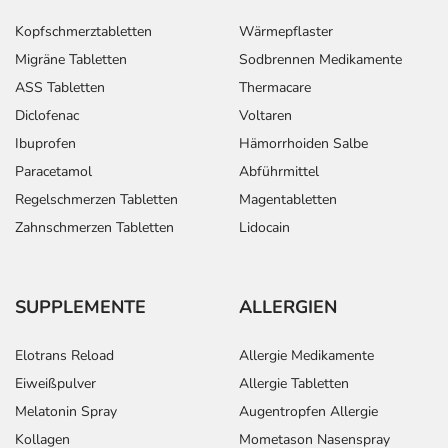
(Purpura)
Kopfschmerztabletten
Wärmepflaster
- Erhöhte Lichtempfindlichkeit der Haut
Migräne Tabletten
Sodbrennen Medikamente
- Nesselausschlag (Urtikaria)
ASS Tabletten
Thermacare
- Haarausfall
Diclofenac
Voltaren
- Verlängerte und verstärkte Monatsblutung
- Wassereinlagerung (Ödem)
Ibuprofen
Hämorrhoiden Salbe
Paracetamol
Abführmittel
Bemerken Sie eine Befindlichkeitsstörung oder
Regelschmerzen Tabletten
Magentabletten
Veränderung während der Behandlung, wenden Sie sich
Zahnschmerzen Tabletten
Lidocain
an Ihren Arzt oder Apotheker.
Für die Information an dieser Stelle werden vor allem
SUPPLEMENTE
ALLERGIEN
Nebenwirkungen berücksichtigt, die bei mindestens
einem von 1.000 behandelten Patienten auftreten.
Elotrans Reload
Allergie Medikamente
Dosierung
Eiweißpulver
Allergie Tabletten
Melatonin Spray
Augentropfen Allergie
Text
Personen
Einzeldosis
Gesamtdosis
Kollagen
Mometason Nasenspray