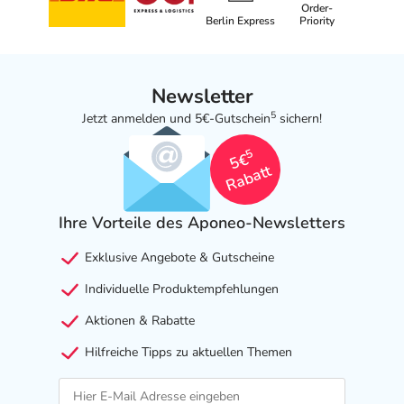
Gegenanzeige in sich birgt.
Order-
Berlin Express
Priority
Nebenwirkungen
Welche unerwünschten Wirkungen können auftreten?
Newsletter
5
Jetzt anmelden und 5€-Gutschein
sichern!
- Schläfrigkeit
- Schlaflosigkeit
5
5€
- Kopfschmerzen
Rabatt
- Zittern
- Mundtrockenheit
Ihre Vorteile des Aponeo-Newsletters
- Übelkeit
- Verstopfung
Exklusive Angebote & Gutscheine
- Schwitzen
Individuelle Produktempfehlungen
- Kraftlosigkeit bzw. Schwäche
- Appetitlosigkeit
Aktionen & Rabatte
- Gewichtsverlust
Hilfreiche Tipps zu aktuellen Themen
- Antriebssteigerung
- Vermindertes sexuelles Verlangen
- Angstzustände