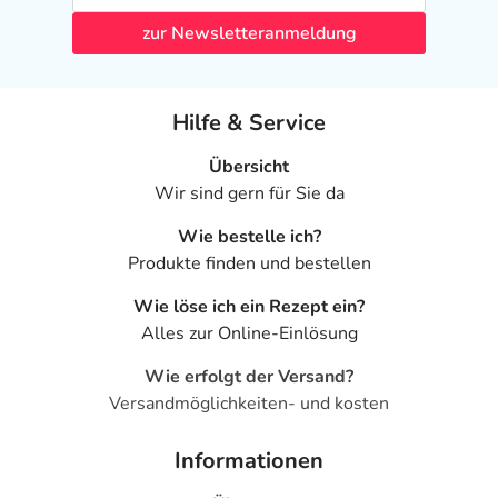
- Nervosität
zur Newsletteranmeldung
- Verwirrtheit
- Ungewöhnliche Träume
- Konzentrationsstörungen
Hilfe & Service
- Orgasmusstörung
- Geschmacksstörungen
Übersicht
- Missempfindungen
Wir sind gern für Sie da
- Schwindel
Wie bestelle ich?
- Störungen der unbewusssten Bewegungsabläufe mit
Produkte finden und bestellen
Zittern, evtl. Fallneigung
- Migräne
Wie löse ich ein Rezept ein?
- Gedächtnisstörungen
Alles zur Online-Einlösung
- Sehstörungen
- Tinnitus (Ohrgeräusche)
Wie erfolgt der Versand?
- Pulsbeschleunigung
Versandmöglichkeiten- und kosten
- Herzklopfen
- Orthostatische Hypotonie (Kreislaufstörungen aufgrund
Informationen
niedrigen Blutdrucks)