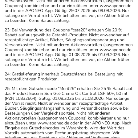
Versandkosten. Nicht mit anderen Aktionsvorteilen (ausgenommen
- Vorsicht bei Allergie gegen Propylenglykol und ähnliche
Coupons) kombinierbar und nur einzulösen unter www.aponeo.de
Stoffe!
und in der APONEO App. Gültig: 29.07.2026 bis 09.08.2026. Nur
solange der Vorrat reicht. Wir behalten uns vor, die Aktion früher
- Vorsicht bei Allergie gegen Polyethylenglykol(PEG)-
zu beenden. Keine Barauszahlung.
haltige Stoffe!
23: Bei Verwendung des Coupons "ceta20" erhalten Sie 20 %
- Vorsicht bei einer Unverträglichkeit gegenüber Lactose.
Rabatt auf ausgewählte Cetaphil-Produkte. Nicht anwendbar auf
Wenn Sie eine Diabetes-Diät einhalten müssen, sollten
rezeptpflichtige Artikel, Bücher, Säuglingsanfangsnahrung und
Versandkosten. Nicht mit anderen Aktionsvorteilen (ausgenommen
Sie den Zuckergehalt berücksichtigen.
Coupons) kombinierbar und nur einzulösen unter www.aponeo.de
- Es kann Arzneimittel geben, mit denen
und in der APONEO App. Gültig: 01.08.2026 bis 01.09.2026. Nur
solange der Vorrat reicht. Wir behalten uns vor, die Aktion früher
Wechselwirkungen auftreten. Sie sollten deswegen
zu beenden. Keine Barauszahlung.
generell vor der Behandlung mit einem neuen
24: Gratislieferung innerhalb Deutschlands bei Bestellung mit
Arzneimittel jedes andere, das Sie bereits anwenden,
rezeptpflichtigen Produkten.
dem Arzt oder Apotheker angeben. Das gilt auch für
25: Mit dem Gutscheincode "Merit25" erhalten Sie 25 % Rabatt auf
Arzneimittel, die Sie selbst kaufen, nur gelegentlich
das Produkt Eucerin Sun Gel-Creme Oil Control LSF 50+, 50 ml
anwenden oder deren Anwendung schon einige Zeit
(PZN 10832664). Gültig: 01.08.2026 bis 31.08.2026. Nur solange
der Vorrat reicht. Nicht anwendbar auf rezeptpflichtige Artikel,
zurückliegt.
Bücher, Säuglingsanfangsnahrung und Versandkosten sowie bei
- Alkoholgenuss soll während einer
Dauerbehandlung
Bestellungen über Vergleichsportale. Nicht mit anderen
Aktionsvorteilen (ausgenommen Coupons) kombinierbar und nur
möglichst vermieden werden. Gelegentlicher
einzulösen unter www.aponeo.de oder in der APONEO App. Nach
Alkoholkonsum in kleinen Mengen ist erlaubt, aber nicht
Eingabe des Gutscheincodes im Warenkorb, wird der Wert des
Vorteils automatisch vom Rechnungsbetrag abgezogen. Wir
zusammen mit dem Medikament.
behalten uns das Recht vor, die Aktionen bei Vorliegen eines