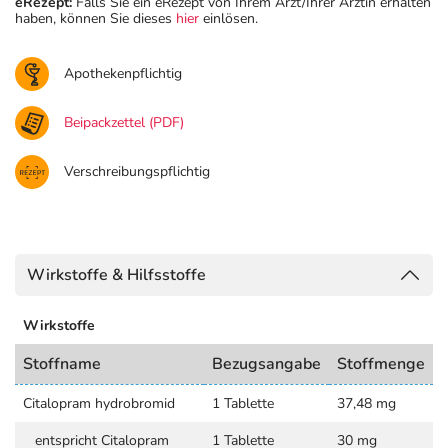
eRezept:
Falls Sie ein eRezept von Ihrem Arzt/Ihrer Ärztin erhalten
haben, können Sie dieses
hier
einlösen.
Apothekenpflichtig
Beipackzettel (PDF)
Verschreibungspflichtig
Wirkstoffe & Hilfsstoffe
Wirkstoffe
Stoffname
Bezugsangabe
Stoffmenge
Citalopram hydrobromid
1 Tablette
37,48 mg
entspricht Citalopram
1 Tablette
30 mg