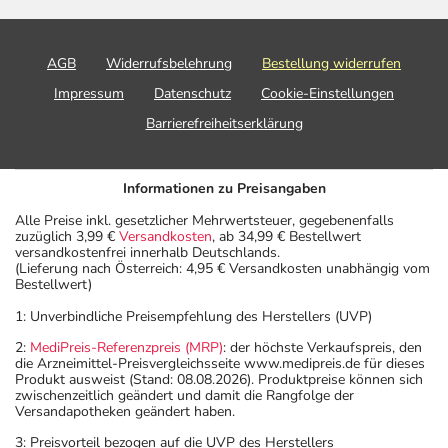
Nehmen Sie das Arzneimittel mit Flüssigkeit (z.B. 1 Glas
Wasser) ein.
AGB
Widerrufsbelehrung
Bestellung widerrufen
Dauer der Anwendung?
Impressum
Datenschutz
Cookie-Einstellungen
Die Anwendungsdauer richtet sich nach Art der
Barrierefreiheitserklärung
Beschwerde und/oder Dauer der Erkrankung und wird
deshalb nur von Ihrem Arzt bestimmt.
Informationen zu Preisangaben
Überdosierung?
Alle Preise inkl. gesetzlicher Mehrwertsteuer, gegebenenfalls
Es kann zu einer Vielzahl von
zuzüglich 3,99 €
Versandkosten
, ab 34,99 € Bestellwert
Überdosierungserscheinungen kommen, unter anderem
versandkostenfrei innerhalb Deutschlands.
(Lieferung nach Österreich: 4,95 € Versandkosten unabhängig vom
zu Übelkeit, Erbrechen, Krämpfen und Benommenheit.
Bestellwert)
Setzen Sie sich bei dem Verdacht auf eine Überdosierung
1: Unverbindliche Preisempfehlung des Herstellers (UVP)
umgehend mit einem Arzt in Verbindung.
2:
MediPreis-Referenzpreis (MRP)
: der höchste Verkaufspreis, den
die Arzneimittel-Preisvergleichsseite www.medipreis.de für dieses
Einnahme vergessen?
Produkt ausweist (Stand: 08.08.2026). Produktpreise können sich
Setzen Sie die Einnahme zum nächsten vorgeschriebenen
zwischenzeitlich geändert und damit die Rangfolge der
Versandapotheken geändert haben.
Zeitpunkt ganz normal (also nicht mit der doppelten
Menge) fort.
3: Preisvorteil bezogen auf die UVP des Herstellers