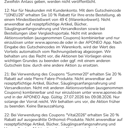
Zweifeln Anlass geben, werden nicht veröffentlicht.
teilnehmen oder Maschinen (auch im Haushalt) bedienen,
12: Nur für Neukunden mit Kundenkonto. Mit dem Gutscheincode
mit denen Sie sich verletzen können.
"10NEU26" erhalten Sie 10 % Rabatt für Ihre erste Bestellung, ab
einem Mindestbestellwert von 49 € (Warenkorbwert). Nicht
- Vorsicht: Vermeiden Sie die Einnahme von Alkohol.
anwendbar auf rezeptpflichtige Artikel, Bücher,
- Vorsicht: Patienten mit Engwinkelglaukom haben ein
Säuglingsanfangsnahrung und Versandkosten sowie bei
Bestellungen über Vergleichsportale. Nicht mit anderen
erhöhtes Risiko - besonderes im akuten Anfall.
Aktionsvorteilen (ausgenommen Coupons) kombinierbar und nur
- Vermeiden Sie übermäßige UV-Strahlung, z.B. in
einzulösen unter www.aponeo.de oder in der APONEO App. Nach
Eingabe des Gutscheincodes im Warenkorb, wird der Wert des
Solarien oder bei ausgedehnten Sonnenbädern, weil die
Vorteils automatisch vom Rechnungsbetrag abgezogen. Wir
Haut während der Anwendung des Arzneimittels
behalten uns das Recht vor, die Aktionen bei Vorliegen eines
wichtigen Grundes zu beenden oder ggf. mit einem anderen
empfindlicher reagiert.
Gutschein bzw. durch eine andere Aktion zu ersetzen.
- Durch plötzliches Absetzen können Probleme oder
21: Bei Verwendung des Coupons "Summer20" erhalten Sie 20 %
Beschwerden auftreten. Deshalb sollte die Behandlung
Rabatt auf viele Pierre Fabre-Produkte. Nicht anwendbar auf
langsam, das heißt mit einem schrittweisen
rezeptpflichtige Artikel, Bücher, Säuglingsanfangsnahrung und
Versandkosten. Nicht mit anderen Aktionsvorteilen (ausgenommen
Ausschleichen der Dosis, beendet werden. Lassen Sie
Coupons) kombinierbar und nur einzulösen unter www.aponeo.de
sich dazu am besten von Ihrem Arzt oder Apotheker
und in der APONEO App. Gültig: 27.07.2026 bis 09.08.2026. Nur
solange der Vorrat reicht. Wir behalten uns vor, die Aktion früher
beraten.
zu beenden. Keine Barauszahlung.
- Vorsicht bei Allergie gegen Maisstärke!
22: Bei Verwendung des Coupons "Vital2026" erhalten Sie 20 %
- Vorsicht bei Allergie gegen Bindemittel (z.B.
Rabatt auf ausgewählte Orthomol-Produkte. Nicht anwendbar auf
Carboxymethylcellulose mit der E-Nummer E 466)!
rezeptpflichtige Artikel, Bücher, Säuglingsanfangsnahrung und