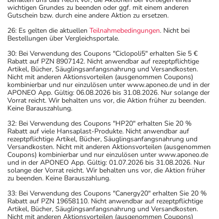
Bitte verwenden Sie dieses Arzneimittel nicht mehr nach
wichtigen Grundes zu beenden oder ggf. mit einem anderen
Gutschein bzw. durch eine andere Aktion zu ersetzen.
dem auf der Packung oder der Umverpackung
angegebenen Verfallsdatum. Das Verfallsdatum bezieht
26: Es gelten die aktuellen
Teilnahmebedingungen
. Nicht bei
Bestellungen über Vergleichsportale.
sich auf den letzten Tag des angegebenen Monats.
30: Bei Verwendung des Coupons "Ciclopoli5" erhalten Sie 5 €
Rabatt auf PZN 8907142. Nicht anwendbar auf rezeptpflichtige
Artikel, Bücher, Säuglingsanfangsnahrung und Versandkosten.
Nicht mit anderen Aktionsvorteilen (ausgenommen Coupons)
kombinierbar und nur einzulösen unter www.aponeo.de und in der
APONEO App. Gültig: 06.08.2026 bis 31.08.2026. Nur solange der
Vorrat reicht. Wir behalten uns vor, die Aktion früher zu beenden.
Keine Barauszahlung.
32: Bei Verwendung des Coupons "HP20" erhalten Sie 20 %
Rabatt auf viele Hansaplast-Produkte. Nicht anwendbar auf
rezeptpflichtige Artikel, Bücher, Säuglingsanfangsnahrung und
Versandkosten. Nicht mit anderen Aktionsvorteilen (ausgenommen
Coupons) kombinierbar und nur einzulösen unter www.aponeo.de
und in der APONEO App. Gültig: 01.07.2026 bis 31.08.2026. Nur
solange der Vorrat reicht. Wir behalten uns vor, die Aktion früher
zu beenden. Keine Barauszahlung.
33: Bei Verwendung des Coupons "Canergy20" erhalten Sie 20 %
Rabatt auf PZN 19658110. Nicht anwendbar auf rezeptpflichtige
Artikel, Bücher, Säuglingsanfangsnahrung und Versandkosten.
Nicht mit anderen Aktionsvorteilen (ausgenommen Coupons)