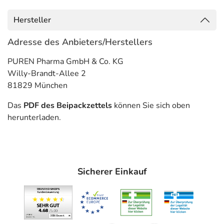
Gegenanzeigen
Was spricht gegen eine Anwendung?
Hersteller
Adresse des Anbieters/Herstellers
Immer:
- Überempfindlichkeit gegen die Inhaltsstoffe
PUREN Pharma GmbH & Co. KG
- Herzerkrankungen, wie:
Willy-Brandt-Allee 2
- Abweichung im EKG (Verlängerung der QT-Dauer)
81829 München
Unter Umständen - sprechen Sie hierzu mit Ihrem Arzt
Das
PDF des Beipackzettels
können Sie sich oben
oder Apotheker:
herunterladen.
- Blutgerinnungsstörungen, auch in der Vorgeschichte
- Manie in der Vorgeschichte
- Neigung zu Krampfanfällen, wie:
- Epilepsie
Sicherer Einkauf
- Eingeschränkte Nierenfunktion
- Eingeschränkte Leberfunktion
- Diabetes mellitus (Zuckerkrankheit)