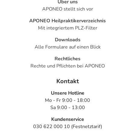
Über uns
- Gähnen
APONEO stellt sich vor
- Schnupfen
- Durchfälle
APONEO Heilpraktikerverzeichnis
- Erbrechen
Mit integriertem PLZ-Filter
- Verdauungsbeschwerden
- Blähungen
Downloads
- Vermehrter Speichelfluss
Alle Formulare auf einen Blick
- Bauchschmerzen
Rechtliches
- Juckreiz
Rechte und Pflichten bei APONEO
- Hautausschlag
- Muskelschmerzen
Kontakt
- Gelenkschmerzen
- Unvollständige Entleerung der Harnblase
Unsere Hotline
- Gestörtes Anschwellen des männlichen Gliedes
Mo - Fr 9:00 - 18:00
(erektile Dysfunktion)
Sa 9:00 - 13:00
- Gestörter Samenerguss
- Ausbleibender Samenerguss
Kundenservice
- Müdigkeit
030 622 000 10 (Festnetztarif)
- Unwohlsein