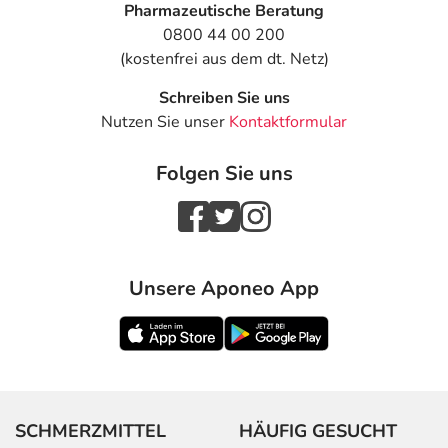
Pharmazeutische Beratung
- Teilnahmslosigkeit (Apathie)
0800 44 00 200
- Fieber
(kostenfrei aus dem dt. Netz)
- Allergische Überempfindlichkeitsreaktion
- Appetitsteigerung
Schreiben Sie uns
- Gewichtszunahme
Nutzen Sie unser
Kontaktformular
- Aggression
- Entfremdungserlebnisse ohne Realitätsverlust
Folgen Sie uns
- Sinnestäuschung (Halluzination)
- Krankhaft gesteigerte Aktivität oder Heiterkeit (Manie)
- Euphorie
- Gesteigertes sexuelles Verlangen
- Ohnmachtsanfall
Unsere Aponeo App
- Krampfanfälle
- Pupillenerweiterung
- Pulserniedrigung
- Husten
- Kurzatmigkeit (Dyspnoe)
- Abweichende Leberfunktionswerte
SCHMERZMITTEL
HÄUFIG GESUCHT
- Kleinfleckige Haut- und Schleimhauteinblutungen