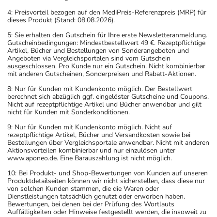
4: Preisvorteil bezogen auf den MediPreis-Referenzpreis (MRP) für
Generell gilt: Achten Sie vor allem bei Säuglingen,
dieses Produkt (Stand: 08.08.2026).
Kleinkindern und älteren Menschen auf eine
5: Sie erhalten den Gutschein für Ihre erste Newsletteranmeldung.
Gutscheinbedingungen: Mindestbestellwert 49 €. Rezeptpflichtige
gewissenhafte Dosierung. Im Zweifelsfalle fragen Sie
Artikel, Bücher und Bestellungen von Sonderangeboten und
Ihren Arzt oder Apotheker nach etwaigen Auswirkungen
Angeboten via Vergleichsportalen sind vom Gutschein
ausgeschlossen. Pro Kunde nur ein Gutschein. Nicht kombinierbar
oder Vorsichtsmaßnahmen.
mit anderen Gutscheinen, Sonderpreisen und Rabatt-Aktionen.
8: Nur für Kunden mit Kundenkonto möglich. Der Bestellwert
Eine vom Arzt verordnete Dosierung kann von den
berechnet sich abzüglich ggf. eingelöster Gutscheine und Coupons.
Angaben der Packungsbeilage abweichen. Da der Arzt sie
Nicht auf rezeptpflichtige Artikel und Bücher anwendbar und gilt
nicht für Kunden mit Sonderkonditionen.
individuell abstimmt, sollten Sie das Arzneimittel daher
nach seinen Anweisungen anwenden.
9: Nur für Kunden mit Kundenkonto möglich. Nicht auf
rezeptpflichtige Artikel, Bücher und Versandkosten sowie bei
Bestellungen über Vergleichsportale anwendbar. Nicht mit anderen
Aufbewahrung
Aktionsvorteilen kombinierbar und nur einzulösen unter
www.aponeo.de. Eine Barauszahlung ist nicht möglich.
Wichtige Hinweise
10: Bei Produkt- und Shop-Bewertungen von Kunden auf unseren
Produktdetailseiten können wir nicht sicherstellen, dass diese nur
Was sollten Sie beachten?
von solchen Kunden stammen, die die Waren oder
- Vorsicht: Das Reaktionsvermögen kann auch bei
Dienstleistungen tatsächlich genutzt oder erworben haben.
Bewertungen, bei denen bei der Prüfung des Wortlauts
bestimmungsgemäßem Gebrauch beeinträchtigt sein.
Auffälligkeiten oder Hinweise festgestellt werden, die insoweit zu
Achten Sie vor allem darauf, wenn Sie am Straßenverkehr