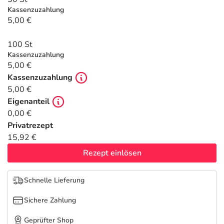
Refluthin, Lasea & Carmenthin Deals
Sport & Fitness
Täglich gut versorgt
Kassenzuzahlung
5,00 €
Salus Deals
Tierapotheke
100 St
Kassenzuzahlung
Vitamine & Mineralstoffe
5,00 €
Kassenzuzahlung
Marken
5,00 €
Eigenanteil
0,00 €
Privatrezept
15,92 €
Rezept einlösen
Schnelle Lieferung
Sichere Zahlung
Geprüfter Shop