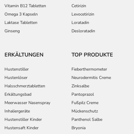
Depression -
Erwachsene
1 Tablette
1-mal täglich
Vitamin B12 Tabletten
Cetirizin
Folgebehandlung:
Omega 3 Kapseln
Levocetirizin
Laktase Tabletten
Loratadin
Ginseng
Desloratadin
Panikzustände -
Erwachsene
1 Tablette
1-mal täglich
Folgebehandlung:
ERKÄLTUNGEN
TOP PRODUKTE
Hustenstiller
Fieberthermometer
Hustenlöser
Neurodermitis Creme
Halsschmerztabletten
Zinksalbe
Erkältungsbad
Pantoprazol
Anwendungshinweise
Meerwasser Nasenspray
Fußpilz Creme
Die Gesamtdosis sollte nicht ohne Rücksprache mit
Inhaliergeräte
Mückenschutz
einem Arzt oder Apotheker überschritten werden.
Hustenstiller Kinder
Panthenol Salbe
Hustensaft Kinder
Bryonia
Art der Anwendung?