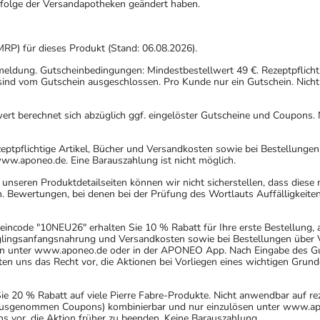
gfolge der Versandapotheken geändert haben.
MRP) für dieses Produkt (Stand: 06.08.2026).
nmeldung. Gutscheinbedingungen: Mindestbestellwert 49 €. Rezeptpflicht
ind vom Gutschein ausgeschlossen. Pro Kunde nur ein Gutschein. Nicht
rt berechnet sich abzüglich ggf. eingelöster Gutscheine und Coupons. N
eptpflichtige Artikel, Bücher und Versandkosten sowie bei Bestellunge
www.aponeo.de. Eine Barauszahlung ist nicht möglich.
nseren Produktdetailseiten können wir nicht sicherstellen, dass diese
. Bewertungen, bei denen bei der Prüfung des Wortlauts Auffälligkeiten
incode "10NEU26" erhalten Sie 10 % Rabatt für Ihre erste Bestellung,
uglingsanfangsnahrung und Versandkosten sowie bei Bestellungen über Ve
n unter www.aponeo.de oder in der APONEO App. Nach Eingabe des Gut
 uns das Recht vor, die Aktionen bei Vorliegen eines wichtigen Grund
20 % Rabatt auf viele Pierre Fabre-Produkte. Nicht anwendbar auf rez
 (ausgenommen Coupons) kombinierbar und nur einzulösen unter www.ap
ns vor, die Aktion früher zu beenden. Keine Barauszahlung.