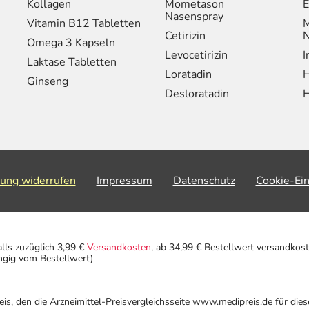
Kollagen
Mometason
E
Nasenspray
Vitamin B12 Tabletten
M
Cetirizin
N
Omega 3 Kapseln
Levocetirizin
I
Laktase Tabletten
Loratadin
H
Ginseng
Desloratadin
H
lung widerrufen
Impressum
Datenschutz
Cookie-Ei
alls zuzüglich 3,99 €
Versandkosten
, ab 34,99 € Bestellwert versandkost
ngig vom Bestellwert)
eis, den die Arzneimittel-Preisvergleichsseite www.medipreis.de für die