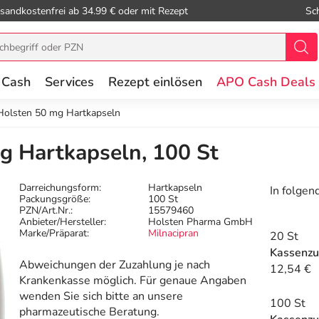
sandkostenfrei ab 34.99 € oder mit Rezept
Sc
 Cash
Services
Rezept einlösen
APO Cash Deals
 Holsten 50 mg Hartkapseln
g Hartkapseln, 100 St
Darreichungsform:
Hartkapseln
In folgen
Packungsgröße:
100 St
PZN/Art.Nr.:
15579460
Anbieter/Hersteller:
Holsten Pharma GmbH
Marke/Präparat:
Milnacipran
20 St
Kassenzu
Abweichungen der Zuzahlung je nach
12,54 €
Krankenkasse möglich. Für genaue Angaben
wenden Sie sich bitte an unsere
100 St
pharmazeutische Beratung.