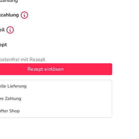
zahlung
uzahlung
il
ept
ostenfrei mit Rezept
Rezept einlösen
lle Lieferung
re Zahlung
fter Shop