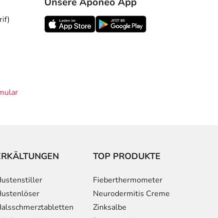
Unsere Aponeo App
if)
mular
ERKÄLTUNGEN
TOP PRODUKTE
ustenstiller
Fieberthermometer
ustenlöser
Neurodermitis Creme
alsschmerztabletten
Zinksalbe