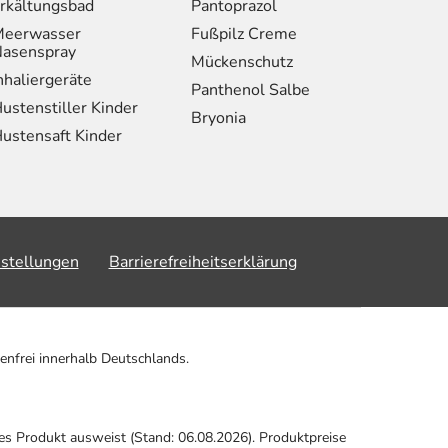
rkältungsbad
Pantoprazol
eerwasser
Fußpilz Creme
asenspray
Mückenschutz
nhaliergeräte
Panthenol Salbe
ustenstiller Kinder
Bryonia
ustensaft Kinder
nstellungen
Barrierefreiheitserklärung
enfrei innerhalb Deutschlands.
ses Produkt ausweist (Stand: 06.08.2026). Produktpreise