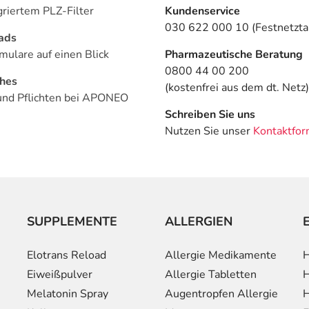
griertem PLZ-Filter
Kundenservice
030 622 000 10 (Festnetztar
ads
mulare auf einen Blick
Pharmazeutische Beratung
0800 44 00 200
ches
(kostenfrei aus dem dt. Netz)
und Pflichten bei APONEO
Schreiben Sie uns
Nutzen Sie unser
Kontaktfor
SUPPLEMENTE
ALLERGIEN
Elotrans Reload
Allergie Medikamente
H
Eiweißpulver
Allergie Tabletten
H
Melatonin Spray
Augentropfen Allergie
H