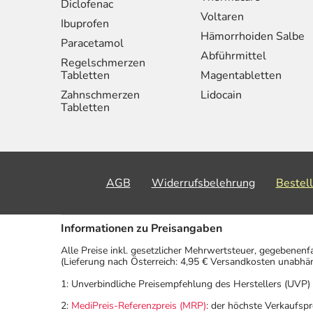
Diclofenac
Voltaren
Ibuprofen
Hämorrhoiden Salbe
Paracetamol
Abführmittel
Regelschmerzen
Tabletten
Magentabletten
Zahnschmerzen
Lidocain
Tabletten
AGB
Widerrufsbelehrung
Bestel
Informationen zu Preisangaben
Alle Preise inkl. gesetzlicher Mehrwertsteuer, gegebenenf
(Lieferung nach Österreich: 4,95 € Versandkosten unabhä
1: Unverbindliche Preisempfehlung des Herstellers (UVP)
2:
MediPreis-Referenzpreis (MRP)
: der höchste Verkaufspr