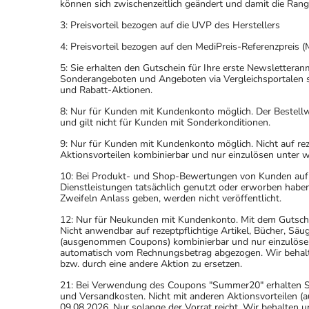
können sich zwischenzeitlich geändert und damit die Ran
3: Preisvorteil bezogen auf die UVP des Herstellers
4: Preisvorteil bezogen auf den MediPreis-Referenzpreis (
5: Sie erhalten den Gutschein für Ihre erste Newslettera
Sonderangeboten und Angeboten via Vergleichsportalen s
und Rabatt-Aktionen.
8: Nur für Kunden mit Kundenkonto möglich. Der Bestellwe
und gilt nicht für Kunden mit Sonderkonditionen.
9: Nur für Kunden mit Kundenkonto möglich. Nicht auf rez
Aktionsvorteilen kombinierbar und nur einzulösen unter 
10: Bei Produkt- und Shop-Bewertungen von Kunden auf u
Dienstleistungen tatsächlich genutzt oder erworben haben
Zweifeln Anlass geben, werden nicht veröffentlicht.
12: Nur für Neukunden mit Kundenkonto. Mit dem Gutsche
Nicht anwendbar auf rezeptpflichtige Artikel, Bücher, Sä
(ausgenommen Coupons) kombinierbar und nur einzulöse
automatisch vom Rechnungsbetrag abgezogen. Wir behalten
bzw. durch eine andere Aktion zu ersetzen.
21: Bei Verwendung des Coupons "Summer20" erhalten Sie 
und Versandkosten. Nicht mit anderen Aktionsvorteilen
09.08.2026. Nur solange der Vorrat reicht. Wir behalten u