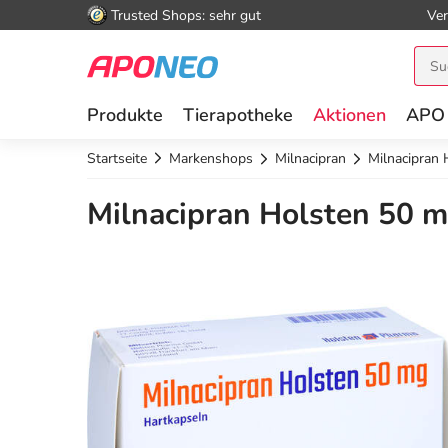
Trusted Shops: sehr gut
Ver
Produkte
Tierapotheke
Aktionen
APO
Startseite
Markenshops
Milnacipran
Milnacipran
Milnacipran Holsten 50 m