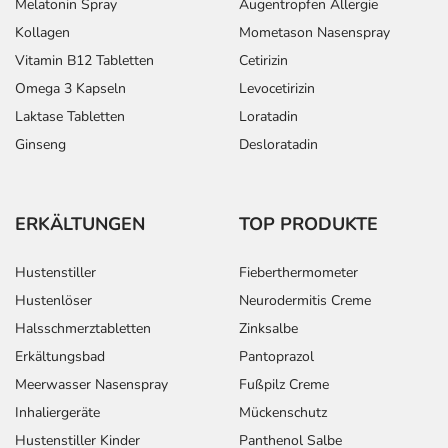
Melatonin Spray
Augentropfen Allergie
Kollagen
Mometason Nasenspray
Vitamin B12 Tabletten
Cetirizin
Omega 3 Kapseln
Levocetirizin
Laktase Tabletten
Loratadin
Ginseng
Desloratadin
ERKÄLTUNGEN
TOP PRODUKTE
Hustenstiller
Fieberthermometer
Hustenlöser
Neurodermitis Creme
Halsschmerztabletten
Zinksalbe
Erkältungsbad
Pantoprazol
Meerwasser Nasenspray
Fußpilz Creme
Inhaliergeräte
Mückenschutz
Hustenstiller Kinder
Panthenol Salbe