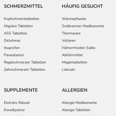
SCHMERZMITTEL
HÄUFIG GESUCHT
Kopfschmerztabletten
Wärmepflaster
Migräne Tabletten
Sodbrennen Medikamente
ASS Tabletten
Thermacare
Diclofenac
Voltaren
Ibuprofen
Hämorrhoiden Salbe
Paracetamol
Abführmittel
Regelschmerzen Tabletten
Magentabletten
Zahnschmerzen Tabletten
Lidocain
SUPPLEMENTE
ALLERGIEN
Elotrans Reload
Allergie Medikamente
Eiweißpulver
Allergie Tabletten