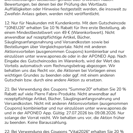
Bewertungen, bei denen bei der Prüfung des Wortlauts
Auffälligkeiten oder Hinweise festgestellt werden, die insoweit zu
Zweifeln Anlass geben, werden nicht veröffentlicht.
12: Nur für Neukunden mit Kundenkonto. Mit dem Gutscheincode
"10NEU26" erhalten Sie 10 % Rabatt für Ihre erste Bestellung, ab
einem Mindestbestellwert von 49 € (Warenkorbwert). Nicht
anwendbar auf rezeptpflichtige Artikel, Bücher,
Säuglingsanfangsnahrung und Versandkosten sowie bei
Bestellungen über Vergleichsportale. Nicht mit anderen
Aktionsvorteilen (ausgenommen Coupons) kombinierbar und nur
einzulösen unter www.aponeo.de oder in der APONEO App. Nach
Eingabe des Gutscheincodes im Warenkorb, wird der Wert des
Vorteils automatisch vom Rechnungsbetrag abgezogen. Wir
behalten uns das Recht vor, die Aktionen bei Vorliegen eines
wichtigen Grundes zu beenden oder ggf. mit einem anderen
Gutschein bzw. durch eine andere Aktion zu ersetzen.
21: Bei Verwendung des Coupons "Summer20" erhalten Sie 20 %
Rabatt auf viele Pierre Fabre-Produkte. Nicht anwendbar auf
rezeptpflichtige Artikel, Bücher, Säuglingsanfangsnahrung und
Versandkosten. Nicht mit anderen Aktionsvorteilen (ausgenommen
Coupons) kombinierbar und nur einzulösen unter www.aponeo.de
und in der APONEO App. Gültig: 27.07.2026 bis 09.08.2026. Nur
solange der Vorrat reicht. Wir behalten uns vor, die Aktion früher
zu beenden. Keine Barauszahlung.
22: Bei Verwendung des Coupons "Vital2026" erhalten Sie 20 %