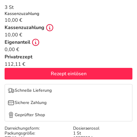
Refluthin, Lasea & Carmenthin Deals
Sport & Fitness
Täglich gut versorgt
3 St
Kassenzuzahlung
Salus Deals
Tierapotheke
10,00 €
Kassenzuzahlung
10,00 €
Vitamine & Mineralstoffe
Eigenanteil
0,00 €
Marken
Privatrezept
112,11 €
Rezept einlösen
Schnelle Lieferung
Sichere Zahlung
Geprüfter Shop
Darreichungsform:
Dosieraerosol
Packungsgröße:
1 St