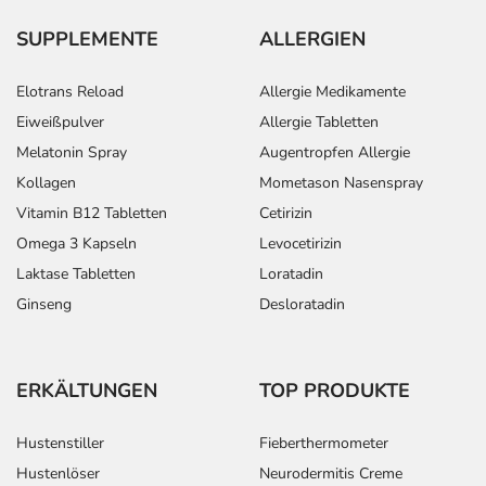
SUPPLEMENTE
ALLERGIEN
Elotrans Reload
Allergie Medikamente
Eiweißpulver
Allergie Tabletten
Melatonin Spray
Augentropfen Allergie
Kollagen
Mometason Nasenspray
Vitamin B12 Tabletten
Cetirizin
Omega 3 Kapseln
Levocetirizin
Laktase Tabletten
Loratadin
Ginseng
Desloratadin
ERKÄLTUNGEN
TOP PRODUKTE
Hustenstiller
Fieberthermometer
Hustenlöser
Neurodermitis Creme