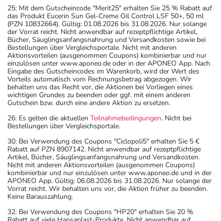
25: Mit dem Gutscheincode "Merit25" erhalten Sie 25 % Rabatt auf
das Produkt Eucerin Sun Gel-Creme Oil Control LSF 50+, 50 ml
(PZN 10832664). Gültig: 01.08.2026 bis 31.08.2026. Nur solange
der Vorrat reicht. Nicht anwendbar auf rezeptpflichtige Artikel,
Bücher, Säuglingsanfangsnahrung und Versandkosten sowie bei
Bestellungen über Vergleichsportale. Nicht mit anderen
Aktionsvorteilen (ausgenommen Coupons) kombinierbar und nur
einzulösen unter www.aponeo.de oder in der APONEO App. Nach
Eingabe des Gutscheincodes im Warenkorb, wird der Wert des
Vorteils automatisch vom Rechnungsbetrag abgezogen. Wir
behalten uns das Recht vor, die Aktionen bei Vorliegen eines
wichtigen Grundes zu beenden oder ggf. mit einem anderen
Gutschein bzw. durch eine andere Aktion zu ersetzen.
26: Es gelten die aktuellen
Teilnahmebedingungen
. Nicht bei
Bestellungen über Vergleichsportale.
30: Bei Verwendung des Coupons "Ciclopoli5" erhalten Sie 5 €
Rabatt auf PZN 8907142. Nicht anwendbar auf rezeptpflichtige
Artikel, Bücher, Säuglingsanfangsnahrung und Versandkosten.
Nicht mit anderen Aktionsvorteilen (ausgenommen Coupons)
kombinierbar und nur einzulösen unter www.aponeo.de und in der
APONEO App. Gültig: 06.08.2026 bis 31.08.2026. Nur solange der
Vorrat reicht. Wir behalten uns vor, die Aktion früher zu beenden.
Keine Barauszahlung.
32: Bei Verwendung des Coupons "HP20" erhalten Sie 20 %
Rabatt auf viele Hansaplast-Produkte. Nicht anwendbar auf