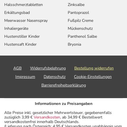
Halsschmerztabletten
Zinksalbe
Erkältungsbad
Pantoprazol
Meerwasser Nasenspray
Fußpilz Creme
Inhaliergeräte
Mückenschutz
Hustenstiller Kinder
Panthenol Salbe
Hustensaft Kinder
Bryonia
AGB
Widerrufsbelehrung
Bestellung widerrufen
Impressum
Datenschutz
Cookie-Einstellungen
Barrierefreiheitserklärung
Informationen zu Preisangaben
Alle Preise inkl. gesetzlicher Mehrwertsteuer, gegebenenfalls
zuzüglich 3,99 €
Versandkosten
, ab 34,99 € Bestellwert
versandkostenfrei innerhalb Deutschlands.
(Lieferung nach Österreich: 4,95 € Versandkosten unabhängig vom