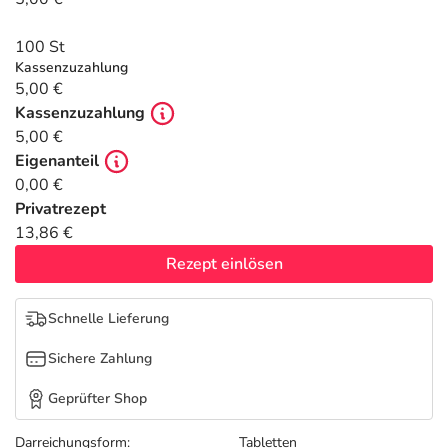
Refluthin, Lasea & Carmenthin Deals
Sport & Fitness
Täglich gut versorgt
100 St
Salus Deals
Tierapotheke
Kassenzuzahlung
5,00 €
Kassenzuzahlung
Vitamine & Mineralstoffe
5,00 €
Eigenanteil
Marken
0,00 €
Privatrezept
13,86 €
Rezept einlösen
Schnelle Lieferung
Sichere Zahlung
Geprüfter Shop
Darreichungsform:
Tabletten