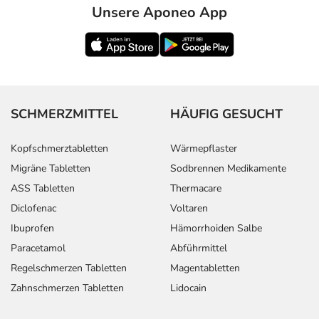
Unsere Aponeo App
SCHMERZMITTEL
HÄUFIG GESUCHT
Kopfschmerztabletten
Wärmepflaster
Migräne Tabletten
Sodbrennen Medikamente
ASS Tabletten
Thermacare
Diclofenac
Voltaren
Ibuprofen
Hämorrhoiden Salbe
Paracetamol
Abführmittel
Regelschmerzen Tabletten
Magentabletten
Zahnschmerzen Tabletten
Lidocain