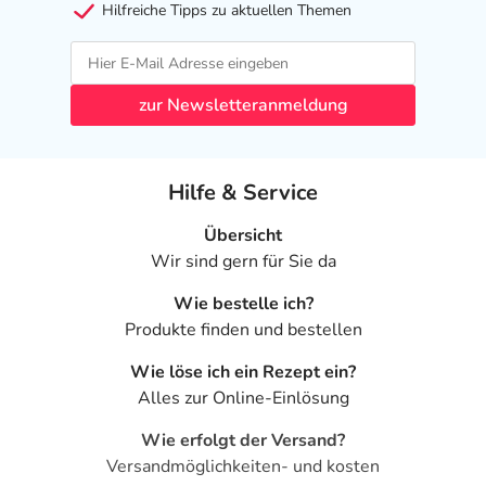
entsprechend beraten, ob und wie Sie mit dem Stillen
Hilfreiche Tipps zu aktuellen Themen
weitermachen können.
Ist Ihnen das Arzneimittel trotz einer Gegenanzeige
zur Newsletteranmeldung
verordnet worden, sprechen Sie mit Ihrem Arzt oder
Apotheker. Der therapeutische Nutzen kann höher sein,
als das Risiko, das die Anwendung bei einer
Hilfe & Service
Gegenanzeige in sich birgt.
Nebenwirkungen
Übersicht
Wir sind gern für Sie da
Welche unerwünschten Wirkungen können auftreten?
Wie bestelle ich?
Produkte finden und bestellen
- Magen-Darm-Beschwerden, wie:
- Übelkeit
Wie löse ich ein Rezept ein?
- Erbrechen
Alles zur Online-Einlösung
- Durchfälle
- Beschwerden im Oberbauch
Wie erfolgt der Versand?
- Kopfschmerzen
Versandmöglichkeiten- und kosten