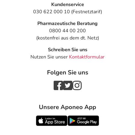
Text
Personen
Einzeldosis
Gesa
Kundenservice
030 622 000 10 (Festnetztarif)
Folgende
Kinder,
1 Tablette
2-mal
Dosierungsempfehlungen
Jugendliche
Pharmazeutische Beratung
werden gegeben - die
und
0800 44 00 200
Dosierung für Ihre
Erwachsene
spezielle Erkrankung
(ab 40 kg
(kostenfrei aus dem dt. Netz)
besprechen Sie am
Körpergewicht)
Schreiben Sie uns
besten mit Ihrem Arzt:
Nutzen Sie unser
Kontaktformular
Anwendungshinweise
Folgen Sie uns
Die Gesamtdosis sollte nicht ohne Rücksprache mit
einem Arzt oder Apotheker überschritten werden.
Art der Anwendung?
Unsere Aponeo App
Nehmen Sie das Arzneimittel mit Flüssigkeit (z.B. 1 Glas
Wasser) ein.
Dauer der Anwendung?