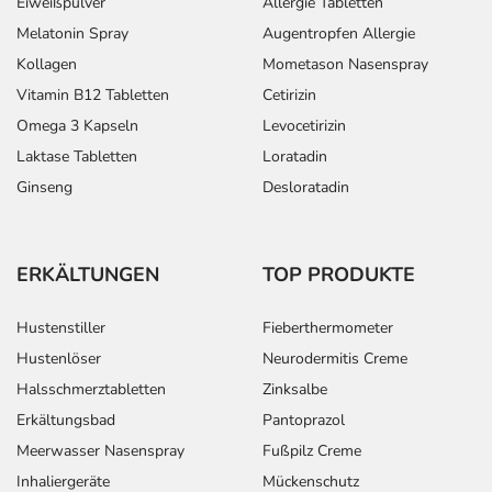
Eiweißpulver
Allergie Tabletten
Kleinkindern und älteren Menschen auf eine
Melatonin Spray
Augentropfen Allergie
gewissenhafte Dosierung. Im Zweifelsfalle fragen Sie
Kollagen
Mometason Nasenspray
Ihren Arzt oder Apotheker nach etwaigen Auswirkungen
Vitamin B12 Tabletten
Cetirizin
oder Vorsichtsmaßnahmen.
Omega 3 Kapseln
Levocetirizin
Eine vom Arzt verordnete Dosierung kann von den
Laktase Tabletten
Loratadin
Angaben der Packungsbeilage abweichen. Da der Arzt sie
Ginseng
Desloratadin
individuell abstimmt, sollten Sie das Arzneimittel daher
nach seinen Anweisungen anwenden.
ERKÄLTUNGEN
TOP PRODUKTE
Aufbewahrung
Aufbewahrung
Hustenstiller
Fieberthermometer
Hustenlöser
Neurodermitis Creme
Das Arzneimittel muss
Halsschmerztabletten
Zinksalbe
- vor Feuchtigkeit geschützt (z.B. im fest verschlossenen
Erkältungsbad
Pantoprazol
Behältnis)
- im Dunkeln (z.B. im Umkarton)
Meerwasser Nasenspray
Fußpilz Creme
aufbewahrt werden.
Inhaliergeräte
Mückenschutz