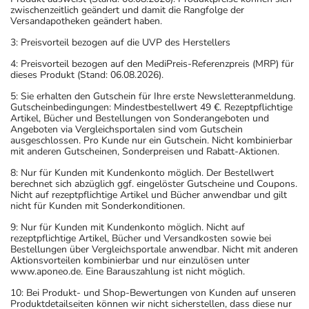
generell vor der Behandlung mit einem neuen
zwischenzeitlich geändert und damit die Rangfolge der
Versandapotheken geändert haben.
Arzneimittel jedes andere, das Sie bereits anwenden,
dem Arzt oder Apotheker angeben. Das gilt auch für
3: Preisvorteil bezogen auf die UVP des Herstellers
Arzneimittel, die Sie selbst kaufen, nur gelegentlich
4: Preisvorteil bezogen auf den MediPreis-Referenzpreis (MRP) für
anwenden oder deren Anwendung schon einige Zeit
dieses Produkt (Stand: 06.08.2026).
zurückliegt.
5: Sie erhalten den Gutschein für Ihre erste Newsletteranmeldung.
Bitte verwenden Sie dieses Arzneimittel nicht mehr nach
Gutscheinbedingungen: Mindestbestellwert 49 €. Rezeptpflichtige
Artikel, Bücher und Bestellungen von Sonderangeboten und
dem auf der Packung oder der Umverpackung
Angeboten via Vergleichsportalen sind vom Gutschein
angegebenen Verfallsdatum. Das Verfallsdatum bezieht
ausgeschlossen. Pro Kunde nur ein Gutschein. Nicht kombinierbar
mit anderen Gutscheinen, Sonderpreisen und Rabatt-Aktionen.
sich auf den letzten Tag des angegebenen Monats.
8: Nur für Kunden mit Kundenkonto möglich. Der Bestellwert
berechnet sich abzüglich ggf. eingelöster Gutscheine und Coupons.
Nicht auf rezeptpflichtige Artikel und Bücher anwendbar und gilt
nicht für Kunden mit Sonderkonditionen.
9: Nur für Kunden mit Kundenkonto möglich. Nicht auf
rezeptpflichtige Artikel, Bücher und Versandkosten sowie bei
Bestellungen über Vergleichsportale anwendbar. Nicht mit anderen
Aktionsvorteilen kombinierbar und nur einzulösen unter
www.aponeo.de. Eine Barauszahlung ist nicht möglich.
10: Bei Produkt- und Shop-Bewertungen von Kunden auf unseren
Produktdetailseiten können wir nicht sicherstellen, dass diese nur