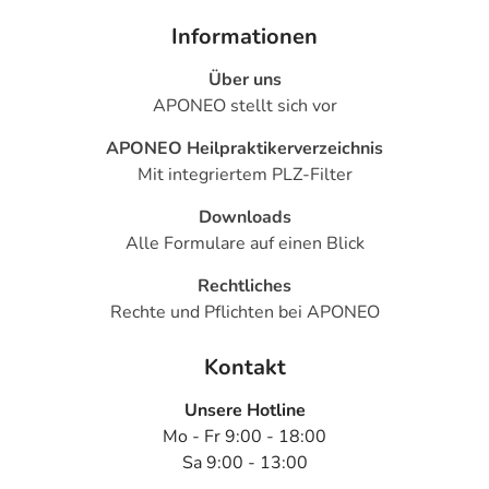
- Schwindel
- Überempfindlichkeitsreaktionen der Haut, wie:
Informationen
- Juckreiz
Über uns
- Hautausschlag
APONEO stellt sich vor
- Nesselausschlag
- Anstieg der Leberwerte
APONEO Heilpraktikerverzeichnis
- Hefepilzinfektion der Schleimhaut (Schleimhaut-
Mit integriertem PLZ-Filter
Candidose) durch Medikamente
Downloads
Bemerken Sie eine Befindlichkeitsstörung oder
Alle Formulare auf einen Blick
Veränderung während der Behandlung, wenden Sie sich
Rechtliches
an Ihren Arzt oder Apotheker.
Rechte und Pflichten bei APONEO
Für die Information an dieser Stelle werden vor allem
Kontakt
Nebenwirkungen berücksichtigt, die bei mindestens
einem von 1.000 behandelten Patienten auftreten.
Unsere Hotline
Dosierung
Mo - Fr 9:00 - 18:00
Sa 9:00 - 13:00