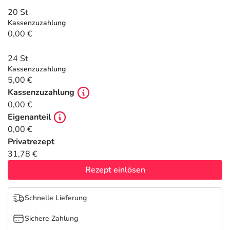
Refluthin, Lasea & Carmenthin Deals
Sport & Fitness
Täglich gut versorgt
20 St
Kassenzuzahlung
Salus Deals
Tierapotheke
0,00 €
24 St
Vitamine & Mineralstoffe
Kassenzuzahlung
5,00 €
Marken
Kassenzuzahlung
0,00 €
Eigenanteil
0,00 €
Privatrezept
31,78 €
Rezept einlösen
Schnelle Lieferung
Sichere Zahlung