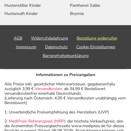
Wichtige Hinweise
Hustenstiller Kinder
Panthenol Salbe
Hustensaft Kinder
Bryonia
Was sollten Sie beachten?
- Die Wirkung der Anti-Baby-Pille kann durch das
Arzneimittel beeinträchtigt werden. Für die Dauer der
Einnahme sollten Sie deshalb zusätzliche Maßnahmen zur
AGB
Widerrufsbelehrung
Bestellung widerrufen
Empfängnisverhütung treffen.
Impressum
Datenschutz
Cookie-Einstellungen
- Das Arzneimittel darf nicht vorzeitig abgesetzt werden,
Barrierefreiheitserklärung
weil sonst mit einem (erneuten) Ausbruch der Krankheit
zu rechnen ist.
- Vorsicht bei Allergie gegen das Antibiotikum Penicillin
Informationen zu Preisangaben
oder Cephalosporin!
- Vorsicht bei Clavulansäure-Allergie!
Alle Preise inkl. gesetzlicher Mehrwertsteuer, gegebenenfalls
zuzüglich 3,99 €
Versandkosten
, ab 34,99 € Bestellwert
- Vorsicht bei Allergie gegen Propylenglykol und ähnliche
versandkostenfrei innerhalb Deutschlands.
Stoffe!
(Lieferung nach Österreich: 4,95 € Versandkosten unabhängig vom
Bestellwert)
- Vorsicht bei Allergie gegen Polyethylenglykol(PEG)-
haltige Stoffe!
1: Unverbindliche Preisempfehlung des Herstellers (UVP)
- Es kann Arzneimittel geben, mit denen
2:
MediPreis-Referenzpreis (MRP)
: der höchste Verkaufspreis, den
die Arzneimittel-Preisvergleichsseite www.medipreis.de für dieses
Wechselwirkungen auftreten. Sie sollten deswegen
Produkt ausweist (Stand: 06.08.2026). Produktpreise können sich