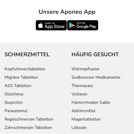
- Flüchtige, spontan auftretende Hautrötung mit
Hitzegefühl, vor allem im Gesicht (Flush)
Unsere Aponeo App
- Herzrhythmusstörungen
- Beschleunigter Puls (Tachykardie)
- Herzklopfen
- Ohnmachtsanfall
- Gähnen
- Störungen der Sexualfunktion
SCHMERZMITTEL
HÄUFIG GESUCHT
- Verlängerte Monatsblutung
- Schwierigkeiten beim Wasserlassen
Kopfschmerztabletten
Wärmepflaster
- Störungen beim Wasserlassen
Migräne Tabletten
Sodbrennen Medikamente
- Erhöhtes Cholesterin
ASS Tabletten
Thermacare
- Abweichende Leberfunktionswerte
Diclofenac
Voltaren
- Natriummangel
- Kraftlosigkeit bzw. Schwäche
Ibuprofen
Hämorrhoiden Salbe
- Kurzatmigkeit (Dyspnoe)
Paracetamol
Abführmittel
- Juckreiz (Pruritus)
Regelschmerzen Tabletten
Magentabletten
- Müdigkeit
Zahnschmerzen Tabletten
Lidocain
- Schüttelfrost