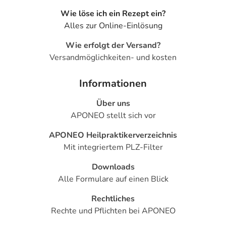
- Gewichtsabnahme
Wie löse ich ein Rezept ein?
- Zähneknirschen
Alles zur Online-Einlösung
- Kopfschmerzen
- Schwindelgefühl
Wie erfolgt der Versand?
- Mundtrockenheit
Versandmöglichkeiten- und kosten
- Schlaflosigkeit
- Schläfrigkeit
Informationen
- Sonderbare (paradoxe) Reaktionen, wie:
Über uns
- Selbstmordgedanken
APONEO stellt sich vor
- Nervosität
- Sedierung
APONEO Heilpraktikerverzeichnis
- Ungewöhnliche Träume
Mit integriertem PLZ-Filter
- Missempfindungen
- Zittern
Downloads
- Erhöhte Muskelspannung
Alle Formulare auf einen Blick
- Bewegungsstörung mit blitzartigen, unfreiwilligen
Rechtliches
Muskelzuckungen (Myoklonus)
Rechte und Pflichten bei APONEO
- Emotionsloser Zustand mit Interessenlosigkeit
- Sinnestäuschung (Halluzination)