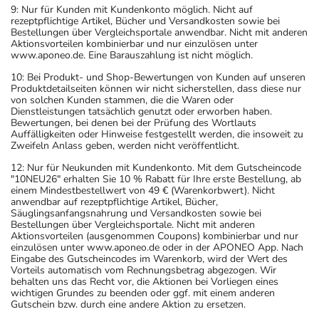
9: Nur für Kunden mit Kundenkonto möglich. Nicht auf
zu Erbrechen, Schläfrigkeit, Schwindel, Krämpfen,
rezeptpflichtige Artikel, Bücher und Versandkosten sowie bei
Pupillenerweiterung, Pulsbeschleunigung,
Bestellungen über Vergleichsportale anwendbar. Nicht mit anderen
Aktionsvorteilen kombinierbar und nur einzulösen unter
Pulserniedrigung und niedrigem Blutdruck. Setzen Sie
www.aponeo.de. Eine Barauszahlung ist nicht möglich.
sich bei dem Verdacht auf eine Überdosierung umgehend
10: Bei Produkt- und Shop-Bewertungen von Kunden auf unseren
mit einem Arzt in Verbindung.
Produktdetailseiten können wir nicht sicherstellen, dass diese nur
von solchen Kunden stammen, die die Waren oder
Dienstleistungen tatsächlich genutzt oder erworben haben.
Einnahme vergessen?
Bewertungen, bei denen bei der Prüfung des Wortlauts
Setzen Sie die Einnahme zum nächsten vorgeschriebenen
Auffälligkeiten oder Hinweise festgestellt werden, die insoweit zu
Zweifeln Anlass geben, werden nicht veröffentlicht.
Zeitpunkt ganz normal (also nicht mit der doppelten
12: Nur für Neukunden mit Kundenkonto. Mit dem Gutscheincode
Menge) fort.
"10NEU26" erhalten Sie 10 % Rabatt für Ihre erste Bestellung, ab
einem Mindestbestellwert von 49 € (Warenkorbwert). Nicht
anwendbar auf rezeptpflichtige Artikel, Bücher,
Generell gilt: Achten Sie vor allem bei Säuglingen,
Säuglingsanfangsnahrung und Versandkosten sowie bei
Kleinkindern und älteren Menschen auf eine
Bestellungen über Vergleichsportale. Nicht mit anderen
Aktionsvorteilen (ausgenommen Coupons) kombinierbar und nur
gewissenhafte Dosierung. Im Zweifelsfalle fragen Sie
einzulösen unter www.aponeo.de oder in der APONEO App. Nach
Ihren Arzt oder Apotheker nach etwaigen Auswirkungen
Eingabe des Gutscheincodes im Warenkorb, wird der Wert des
Vorteils automatisch vom Rechnungsbetrag abgezogen. Wir
oder Vorsichtsmaßnahmen.
behalten uns das Recht vor, die Aktionen bei Vorliegen eines
wichtigen Grundes zu beenden oder ggf. mit einem anderen
Gutschein bzw. durch eine andere Aktion zu ersetzen.
Eine vom Arzt verordnete Dosierung kann von den