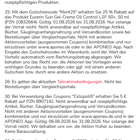
rezeptpflichtigen Produkten.
Ausschleichen der Dosis, beendet werden. Lassen Sie
sich dazu am besten von Ihrem Arzt oder Apotheker
25: Mit dem Gutscheincode "Merit25" erhalten Sie 25 % Rabatt auf
das Produkt Eucerin Sun Gel-Creme Oil Control LSF 50+, 50 ml
beraten.
(PZN 10832664). Gültig: 01.08.2026 bis 31.08.2026. Nur solange
- Vorsicht bei Alpha-Gal-Allergie (Allergie gegen rotes
der Vorrat reicht. Nicht anwendbar auf rezeptpflichtige Artikel,
Bücher, Säuglingsanfangsnahrung und Versandkosten sowie bei
Fleisch)!
Bestellungen über Vergleichsportale. Nicht mit anderen
- Vorsicht bei Allergie gegen Propylenglykol und ähnliche
Aktionsvorteilen (ausgenommen Coupons) kombinierbar und nur
einzulösen unter www.aponeo.de oder in der APONEO App. Nach
Stoffe!
Eingabe des Gutscheincodes im Warenkorb, wird der Wert des
- Es kann Arzneimittel geben, mit denen
Vorteils automatisch vom Rechnungsbetrag abgezogen. Wir
behalten uns das Recht vor, die Aktionen bei Vorliegen eines
Wechselwirkungen auftreten. Sie sollten deswegen
wichtigen Grundes zu beenden oder ggf. mit einem anderen
generell vor der Behandlung mit einem neuen
Gutschein bzw. durch eine andere Aktion zu ersetzen.
Arzneimittel jedes andere, das Sie bereits anwenden,
26: Es gelten die aktuellen
Teilnahmebedingungen
. Nicht bei
dem Arzt oder Apotheker angeben. Das gilt auch für
Bestellungen über Vergleichsportale.
Arzneimittel, die Sie selbst kaufen, nur gelegentlich
30: Bei Verwendung des Coupons "Ciclopoli5" erhalten Sie 5 €
anwenden oder deren Anwendung schon einige Zeit
Rabatt auf PZN 8907142. Nicht anwendbar auf rezeptpflichtige
Artikel, Bücher, Säuglingsanfangsnahrung und Versandkosten.
zurückliegt.
Nicht mit anderen Aktionsvorteilen (ausgenommen Coupons)
- Alkoholgenuss soll während einer
Dauerbehandlung
kombinierbar und nur einzulösen unter www.aponeo.de und in der
APONEO App. Gültig: 06.08.2026 bis 31.08.2026. Nur solange der
möglichst vermieden werden. Gelegentlicher
Vorrat reicht. Wir behalten uns vor, die Aktion früher zu beenden.
Alkoholkonsum in kleinen Mengen ist erlaubt, aber nicht
Keine Barauszahlung.
zusammen mit dem Medikament.