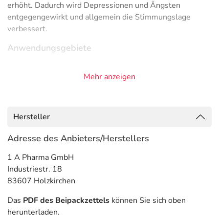
erhöht. Dadurch wird Depressionen und Ängsten
entgegengewirkt und allgemein die Stimmungslage
verbessert.
Anwendungsgebiete
- Depression, stark ausgeprägt
Mehr anzeigen
- Angststörung, bei sozialen Kontakten
- Vorbeugung gegen ein Wiederauftreten einer
Depression
- Panikzustände
Hersteller
- Angststörung, generalisiert
Adresse des Anbieters/Herstellers
Gegenanzeigen
1 A Pharma GmbH
Was spricht gegen eine Anwendung?
Industriestr. 18
83607 Holzkirchen
Immer:
- Überempfindlichkeit gegen die Inhaltsstoffe
Das
PDF des Beipackzettels
können Sie sich oben
herunterladen.