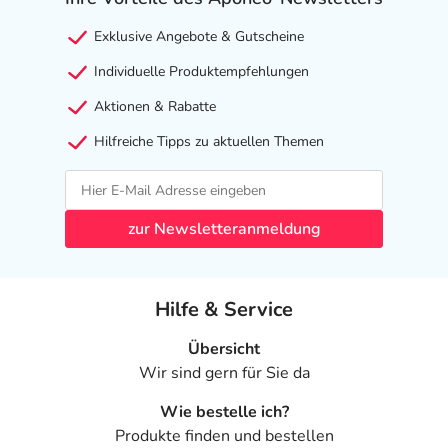
Exklusive Angebote & Gutscheine
Ist Ihnen das Arzneimittel trotz einer Gegenanzeige
verordnet worden, sprechen Sie mit Ihrem Arzt oder
Individuelle Produktempfehlungen
Apotheker. Der therapeutische Nutzen kann höher sein,
Aktionen & Rabatte
als das Risiko, das die Anwendung bei einer
Gegenanzeige in sich birgt.
Hilfreiche Tipps zu aktuellen Themen
Nebenwirkungen
Welche unerwünschten Wirkungen können auftreten?
zur Newsletteranmeldung
- Magen-Darm-Beschwerden, wie:
- Übelkeit
Hilfe & Service
- Erbrechen
- Verstopfung
Übersicht
- Durchfall durch Arzneimittel
Wir sind gern für Sie da
- Appetitlosigkeit
Wie bestelle ich?
- Appetitsteigerung
Produkte finden und bestellen
- Gewichtszunahme