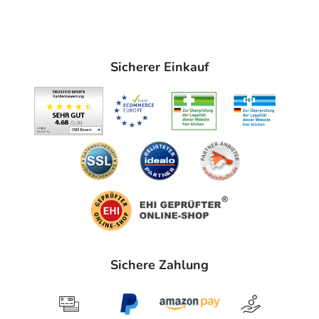
Unter Umständen - sprechen Sie hierzu mit Ihrem Arzt
oder Apotheker:
- Bluthochdruck
- Niedriger Blutdruck
Sicherer Einkauf
- Herzerkrankungen, wie z.B.:
- Erregungsleitungsstörungen am Herzen
- Angina pectoris
- Herzinfarkt, der erst kurze Zeit zurückliegt
- Neigung zu Krampfanfällen, wie bei:
- Epilepsie
- Hirnschäden
- Manie in der Vorgeschichte
- Aggressives Verhalten auch in der Vorgeschichte
- Eingeschränkte Nierenfunktion
- Störungen beim Wasserlassen, z.B. bei:
- Prostatavergrößerung
Sichere Zahlung
- Eingeschränkte Leberfunktion
- Diabetes mellitus (Zuckerkrankheit)
- Engwinkelglaukom