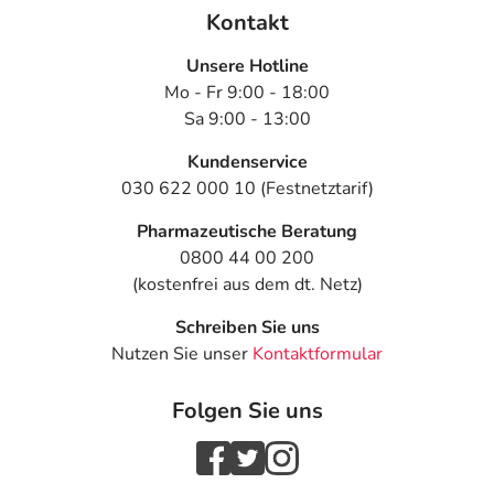
Kontakt
- Antriebssteigerung
- Sehstörungen, wie:
Unsere Hotline
- Verschwommenes Sehen
Mo - Fr 9:00 - 18:00
- Störung der Nah- und Ferneinstellung des Auges
Sa 9:00 - 13:00
(Akkommodation)
- Geschmacksverzerrung (Dysgeusie)
Kundenservice
- Ohrengeräusche (Tinnitus)
030 622 000 10 (Festnetztarif)
- Schwitzen (Hyperhidrose) durch Medikamente
Pharmazeutische Beratung
- Überempfindlichkeitsreaktionen der Haut, wie:
0800 44 00 200
- Hautausschlag
(kostenfrei aus dem dt. Netz)
- Haarausfall mit Glatzenbildung (Alopezie)
- Erhöhte Lichtempfindlichkeit der Haut
Schreiben Sie uns
- Fleckenartige Hautblutung (Ekchymose)
Nutzen Sie unser
Kontaktformular
- Blutdruckanstieg
- Niedriger Blutdruck (Hypotonie)
Folgen Sie uns
- Blutdruckabfall durch Aufstehen (orthostatische
Hypotonie)
- Gefäßerweiterung (Vasodilatation)