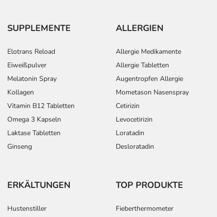
Bemerken Sie eine Befindlichkeitsstörung oder
SUPPLEMENTE
ALLERGIEN
Veränderung während der Behandlung, wenden Sie sich
an Ihren Arzt oder Apotheker.
Elotrans Reload
Allergie Medikamente
Für die Information an dieser Stelle werden vor allem
Eiweißpulver
Allergie Tabletten
Nebenwirkungen berücksichtigt, die bei mindestens
Melatonin Spray
Augentropfen Allergie
einem von 1.000 behandelten Patienten auftreten.
Kollagen
Mometason Nasenspray
Dosierung
Vitamin B12 Tabletten
Cetirizin
Omega 3 Kapseln
Levocetirizin
Text
Personen
Einzeldosis
Gesamtdosi
Laktase Tabletten
Loratadin
Ginseng
Desloratadin
Depression und
Erwachsene
1 Kapsel
1-mal täglich
Vorbeugung gegen
ein Wiederauftreten
einer Depression -
ERKÄLTUNGEN
TOP PRODUKTE
Behandlungsbeginn:
Depression und
Erwachsene
2 Kapseln
1-mal täglich
Hustenstiller
Fieberthermometer