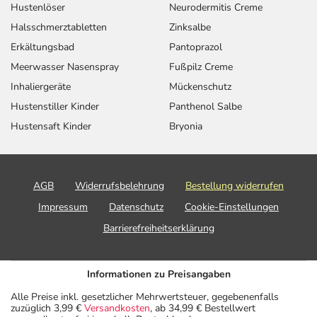
Vorbeugung gegen
Hustenlöser
Neurodermitis Creme
ein Wiederauftreten
Halsschmerztabletten
Zinksalbe
einer Depression -
Folgebehandlung:
Erkältungsbad
Pantoprazol
Meerwasser Nasenspray
Fußpilz Creme
Angststörung, bei
Erwachsene
1 Kapsel
1-mal täglich
Inhaliergeräte
Mückenschutz
sozialen Kontakten
und Angststörung,
Hustenstiller Kinder
Panthenol Salbe
generalisiert -
Hustensaft Kinder
Bryonia
Behandlungsbeginn:
Angststörung, bei
Erwachsene
2 Kapseln
1-mal täglich
sozialen Kontakten
AGB
Widerrufsbelehrung
Bestellung widerrufen
und Angststörung,
generalisiert -
Impressum
Datenschutz
Cookie-Einstellungen
Folgebehandlung:
Barrierefreiheitserklärung
Panikzustände -
Erwachsene
1 Kapsel
1-mal täglich
Folgebehandlung:
Informationen zu Preisangaben
Alle Preise inkl. gesetzlicher Mehrwertsteuer, gegebenenfalls
zuzüglich 3,99 €
Versandkosten
, ab 34,99 € Bestellwert