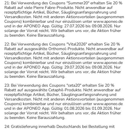
Angaben der Packungsbeilage abweichen. Da der Arzt sie
21: Bei Verwendung des Coupons "Summer20" erhalten Sie 20 %
Rabatt auf viele Pierre Fabre-Produkte. Nicht anwendbar auf
individuell abstimmt, sollten Sie das Arzneimittel daher
rezeptpflichtige Artikel, Bücher, Säuglingsanfangsnahrung und
nach seinen Anweisungen anwenden.
Versandkosten. Nicht mit anderen Aktionsvorteilen (ausgenommen
Coupons) kombinierbar und nur einzulösen unter www.aponeo.de
Aufbewahrung
und in der APONEO App. Gültig: 27.07.2026 bis 09.08.2026. Nur
solange der Vorrat reicht. Wir behalten uns vor, die Aktion früher
zu beenden. Keine Barauszahlung.
Wichtige Hinweise
22: Bei Verwendung des Coupons "Vital2026" erhalten Sie 20 %
Was sollten Sie beachten?
Rabatt auf ausgewählte Orthomol-Produkte. Nicht anwendbar auf
rezeptpflichtige Artikel, Bücher, Säuglingsanfangsnahrung und
- Vorsicht: Das Reaktionsvermögen kann auch bei
Versandkosten. Nicht mit anderen Aktionsvorteilen (ausgenommen
bestimmungsgemäßem Gebrauch beeinträchtigt sein.
Coupons) kombinierbar und nur einzulösen unter www.aponeo.de
und in der APONEO App. Gültig: 29.07.2026 bis 09.08.2026. Nur
Achten Sie vor allem darauf, wenn Sie am Straßenverkehr
solange der Vorrat reicht. Wir behalten uns vor, die Aktion früher
teilnehmen oder Maschinen (auch im Haushalt) bedienen,
zu beenden. Keine Barauszahlung.
mit denen Sie sich verletzen können.
23: Bei Verwendung des Coupons "ceta20" erhalten Sie 20 %
Rabatt auf ausgewählte Cetaphil-Produkte. Nicht anwendbar auf
- Vorsicht: Vermeiden Sie die Einnahme von Alkohol.
rezeptpflichtige Artikel, Bücher, Säuglingsanfangsnahrung und
- Vorsicht: Patienten mit Engwinkelglaukom haben ein
Versandkosten. Nicht mit anderen Aktionsvorteilen (ausgenommen
Coupons) kombinierbar und nur einzulösen unter www.aponeo.de
erhöhtes Risiko - besonderes im akuten Anfall.
und in der APONEO App. Gültig: 01.08.2026 bis 01.09.2026. Nur
- Durch plötzliches Absetzen können Probleme oder
solange der Vorrat reicht. Wir behalten uns vor, die Aktion früher
zu beenden. Keine Barauszahlung.
Beschwerden auftreten. Deshalb sollte die Behandlung
langsam, das heißt mit einem schrittweisen
24: Gratislieferung innerhalb Deutschlands bei Bestellung mit