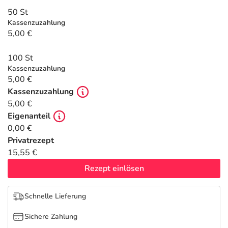
Refluthin, Lasea & Carmenthin Deals
Sport & Fitness
Täglich gut versorgt
50 St
Kassenzuzahlung
Salus Deals
Tierapotheke
5,00 €
100 St
Vitamine & Mineralstoffe
Kassenzuzahlung
5,00 €
Marken
Kassenzuzahlung
5,00 €
Eigenanteil
0,00 €
Privatrezept
15,55 €
Rezept einlösen
Schnelle Lieferung
Sichere Zahlung