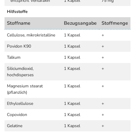
entspricht Venlafaxin
1 Kapsel
75 mg
Hilfsstoffe
Stoffname
Bezugsangabe
Stoffmenge
Cellulose, mikrokristalline
1 Kapsel
+
Povidon K90
1 Kapsel
+
Talkum
1 Kapsel
+
Siliciumdioxid,
1 Kapsel
+
hochdisperses
Magnesium stearat
1 Kapsel
+
(pflanzlich)
Ethylcellulose
1 Kapsel
+
Copovidon
1 Kapsel
+
Gelatine
1 Kapsel
+