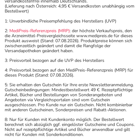
versandkostenfrei innerhalb Deutschlands.
(Lieferung nach Österreich: 4,95 € Versandkosten unabhängig vom
Bestellwert)
Anwendungshinweise
1: Unverbindliche Preisempfehlung des Herstellers (UVP)
Die Gesamtdosis sollte nicht ohne Rücksprache mit
2:
MediPreis-Referenzpreis (MRP)
: der höchste Verkaufspreis, den
einem Arzt oder Apotheker überschritten werden.
die Arzneimittel-Preisvergleichsseite www.medipreis.de für dieses
Produkt ausweist (Stand: 07.08.2026). Produktpreise können sich
zwischenzeitlich geändert und damit die Rangfolge der
Art der Anwendung?
Versandapotheken geändert haben.
Nehmen Sie das Arzneimittel im Ganzen mit Flüssigkeit
3: Preisvorteil bezogen auf die UVP des Herstellers
(z.B. 1 Glas Wasser) ein. Das Arzneimittel darf nicht
4: Preisvorteil bezogen auf den MediPreis-Referenzpreis (MRP) für
geteilt, zerdrückt, zerkaut oder aufgelöst werden.
dieses Produkt (Stand: 07.08.2026).
5: Sie erhalten den Gutschein für Ihre erste Newsletteranmeldung.
Dauer der Anwendung?
Gutscheinbedingungen: Mindestbestellwert 49 €. Rezeptpflichtige
Die Anwendungsdauer richtet sich nach Art der
Artikel, Bücher und Bestellungen von Sonderangeboten und
Angeboten via Vergleichsportalen sind vom Gutschein
Beschwerde und/oder Dauer der Erkrankung und wird
ausgeschlossen. Pro Kunde nur ein Gutschein. Nicht kombinierbar
deshalb nur von Ihrem Arzt bestimmt.
mit anderen Gutscheinen, Sonderpreisen und Rabatt-Aktionen.
8: Nur für Kunden mit Kundenkonto möglich. Der Bestellwert
Überdosierung?
berechnet sich abzüglich ggf. eingelöster Gutscheine und Coupons.
Nicht auf rezeptpflichtige Artikel und Bücher anwendbar und gilt
Es kann zu einer Vielzahl von
nicht für Kunden mit Sonderkonditionen.
Überdosierungserscheinungen kommen, unter anderem