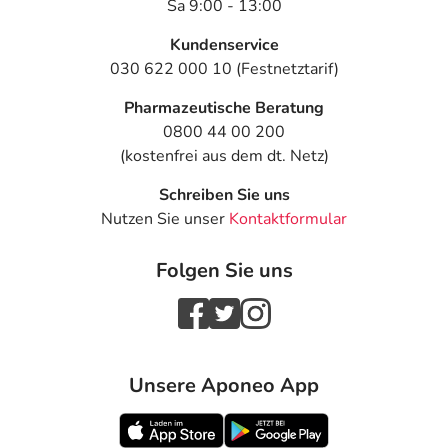
Sa 9:00 - 13:00
Veränderung während der Behandlung, wenden Sie sich
an Ihren Arzt oder Apotheker.
Kundenservice
030 622 000 10 (Festnetztarif)
Für die Information an dieser Stelle werden vor allem
Nebenwirkungen berücksichtigt, die bei mindestens
Pharmazeutische Beratung
einem von 1.000 behandelten Patienten auftreten.
0800 44 00 200
(kostenfrei aus dem dt. Netz)
Dosierung
Schreiben Sie uns
Text
Personen
Einzeldosis
Gesa
Nutzen Sie unser
Kontaktformular
Folgende
Kinder,
1 Tablette
2-mal
Folgen Sie uns
Dosierungsempfehlungen
Jugendliche
werden gegeben - die
und
Dosierung für Ihre
Erwachsene
spezielle Erkrankung
(über 40 kg
besprechen Sie am
Körpergewicht)
besten mit Ihrem Arzt:
Unsere Aponeo App
Anwendungshinweise