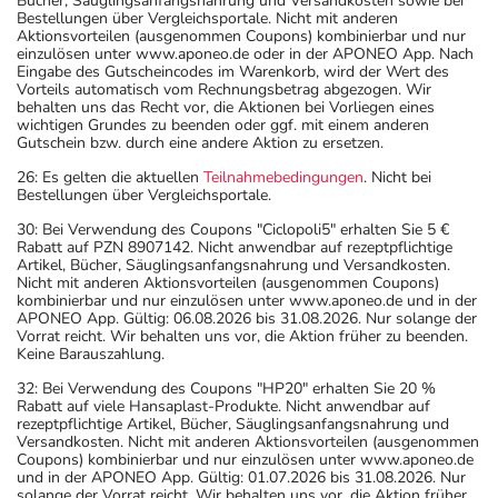
Bücher, Säuglingsanfangsnahrung und Versandkosten sowie bei
Bestellungen über Vergleichsportale. Nicht mit anderen
Aktionsvorteilen (ausgenommen Coupons) kombinierbar und nur
einzulösen unter www.aponeo.de oder in der APONEO App. Nach
Eingabe des Gutscheincodes im Warenkorb, wird der Wert des
Vorteils automatisch vom Rechnungsbetrag abgezogen. Wir
behalten uns das Recht vor, die Aktionen bei Vorliegen eines
wichtigen Grundes zu beenden oder ggf. mit einem anderen
Gutschein bzw. durch eine andere Aktion zu ersetzen.
26: Es gelten die aktuellen
Teilnahmebedingungen
. Nicht bei
Bestellungen über Vergleichsportale.
30: Bei Verwendung des Coupons "Ciclopoli5" erhalten Sie 5 €
Rabatt auf PZN 8907142. Nicht anwendbar auf rezeptpflichtige
Artikel, Bücher, Säuglingsanfangsnahrung und Versandkosten.
Nicht mit anderen Aktionsvorteilen (ausgenommen Coupons)
kombinierbar und nur einzulösen unter www.aponeo.de und in der
APONEO App. Gültig: 06.08.2026 bis 31.08.2026. Nur solange der
Vorrat reicht. Wir behalten uns vor, die Aktion früher zu beenden.
Keine Barauszahlung.
32: Bei Verwendung des Coupons "HP20" erhalten Sie 20 %
Rabatt auf viele Hansaplast-Produkte. Nicht anwendbar auf
rezeptpflichtige Artikel, Bücher, Säuglingsanfangsnahrung und
Versandkosten. Nicht mit anderen Aktionsvorteilen (ausgenommen
Coupons) kombinierbar und nur einzulösen unter www.aponeo.de
und in der APONEO App. Gültig: 01.07.2026 bis 31.08.2026. Nur
solange der Vorrat reicht. Wir behalten uns vor, die Aktion früher