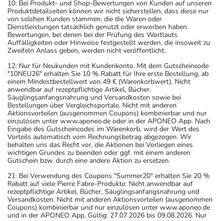
10: Bei Produkt- und Shop-Bewertungen von Kunden auf unseren
angegebenen Verfallsdatum. Das Verfallsdatum bezieht
Produktdetailseiten können wir nicht sicherstellen, dass diese nur
sich auf den letzten Tag des angegebenen Monats.
von solchen Kunden stammen, die die Waren oder
Dienstleistungen tatsächlich genutzt oder erworben haben.
Bewertungen, bei denen bei der Prüfung des Wortlauts
Auffälligkeiten oder Hinweise festgestellt werden, die insoweit zu
Zweifeln Anlass geben, werden nicht veröffentlicht.
12: Nur für Neukunden mit Kundenkonto. Mit dem Gutscheincode
"10NEU26" erhalten Sie 10 % Rabatt für Ihre erste Bestellung, ab
einem Mindestbestellwert von 49 € (Warenkorbwert). Nicht
anwendbar auf rezeptpflichtige Artikel, Bücher,
Säuglingsanfangsnahrung und Versandkosten sowie bei
Bestellungen über Vergleichsportale. Nicht mit anderen
Aktionsvorteilen (ausgenommen Coupons) kombinierbar und nur
einzulösen unter www.aponeo.de oder in der APONEO App. Nach
Eingabe des Gutscheincodes im Warenkorb, wird der Wert des
Vorteils automatisch vom Rechnungsbetrag abgezogen. Wir
behalten uns das Recht vor, die Aktionen bei Vorliegen eines
wichtigen Grundes zu beenden oder ggf. mit einem anderen
Gutschein bzw. durch eine andere Aktion zu ersetzen.
21: Bei Verwendung des Coupons "Summer20" erhalten Sie 20 %
Rabatt auf viele Pierre Fabre-Produkte. Nicht anwendbar auf
rezeptpflichtige Artikel, Bücher, Säuglingsanfangsnahrung und
Versandkosten. Nicht mit anderen Aktionsvorteilen (ausgenommen
Coupons) kombinierbar und nur einzulösen unter www.aponeo.de
und in der APONEO App. Gültig: 27.07.2026 bis 09.08.2026. Nur