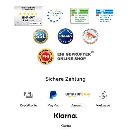
(Dentalabszess)
- Bisswunden von Tieren
- Entzündung des Unterhautzellgewebes (Zellulitis)
- Bakterieninfektionen der Haut und des Gewebes, wie:
- Nierenbecken- und Nierenkörperchenentzündung
(Pyelonephritis)
- Bakterieninfektion der Niere, wie:
- Harnblasenentzündung
- Bakterieninfektion der Harnwege, wie:
- Lungenentzündung
- Bronchitis
Sichere Zahlung
- Bakterieninfektionen der Atemwege, wie:
- Mittelohrentzündung (Otitis media)
- Nasennebenhöhlenentzündung (Sinusitis)
- Bakterieninfektionen des Hals-Nasen-Ohren-Bereichs,
Kreditkarte
PayPal
Amazon
Vorkasse
wie:
- Bakterieninfektionen, wie:
- Knochenmarksentzündung (Osteomyelitis)
Klarna