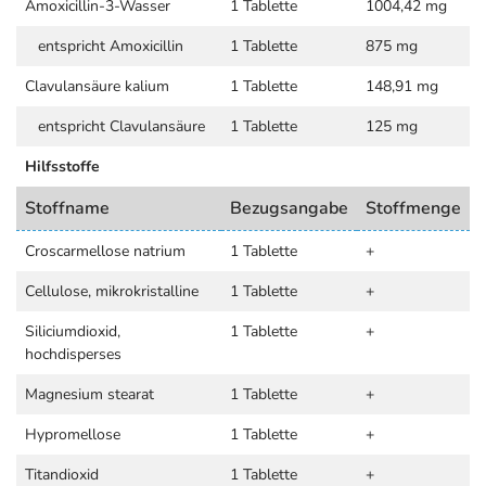
Amoxicillin-3-Wasser
1 Tablette
1004,42 mg
entspricht Amoxicillin
1 Tablette
875 mg
Clavulansäure kalium
1 Tablette
148,91 mg
entspricht Clavulansäure
1 Tablette
125 mg
Hilfsstoffe
Stoffname
Bezugsangabe
Stoffmenge
Croscarmellose natrium
1 Tablette
+
Cellulose, mikrokristalline
1 Tablette
+
Siliciumdioxid,
1 Tablette
+
hochdisperses
Magnesium stearat
1 Tablette
+
Hypromellose
1 Tablette
+
Titandioxid
1 Tablette
+