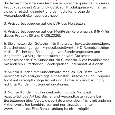
- Vorsicht bei Allergie gegen das Antibiotikum Penicillin
die Arzneimittel-Preisvergleichsseite www.medipreis.de für dieses
Produkt ausweist (Stand: 07.08.2026). Produktpreise können sich
oder Cephalosporin!
zwischenzeitlich geändert und damit die Rangfolge der
- Vorsicht bei Clavulansäure-Allergie!
Versandapotheken geändert haben.
- Vorsicht bei Allergie gegen Bindemittel (z.B.
3: Preisvorteil bezogen auf die UVP des Herstellers
Carboxymethylcellulose mit der E-Nummer E 466)!
4: Preisvorteil bezogen auf den MediPreis-Referenzpreis (MRP) für
- Vorsicht bei Allergie gegen Propylenglykol und ähnliche
dieses Produkt (Stand: 07.08.2026).
Stoffe!
5: Sie erhalten den Gutschein für Ihre erste Newsletteranmeldung.
- Vorsicht bei Allergie gegen Polyethylenglykol(PEG)-
Gutscheinbedingungen: Mindestbestellwert 49 €. Rezeptpflichtige
haltige Stoffe!
Artikel, Bücher und Bestellungen von Sonderangeboten und
Angeboten via Vergleichsportalen sind vom Gutschein
- Es kann Arzneimittel geben, mit denen
ausgeschlossen. Pro Kunde nur ein Gutschein. Nicht kombinierbar
Wechselwirkungen auftreten. Sie sollten deswegen
mit anderen Gutscheinen, Sonderpreisen und Rabatt-Aktionen.
generell vor der Behandlung mit einem neuen
8: Nur für Kunden mit Kundenkonto möglich. Der Bestellwert
Arzneimittel jedes andere, das Sie bereits anwenden,
berechnet sich abzüglich ggf. eingelöster Gutscheine und Coupons.
Nicht auf rezeptpflichtige Artikel und Bücher anwendbar und gilt
dem Arzt oder Apotheker angeben. Das gilt auch für
nicht für Kunden mit Sonderkonditionen.
Arzneimittel, die Sie selbst kaufen, nur gelegentlich
9: Nur für Kunden mit Kundenkonto möglich. Nicht auf
anwenden oder deren Anwendung schon einige Zeit
rezeptpflichtige Artikel, Bücher und Versandkosten sowie bei
zurückliegt.
Bestellungen über Vergleichsportale anwendbar. Nicht mit anderen
Aktionsvorteilen kombinierbar und nur einzulösen unter
Bitte verwenden Sie dieses Arzneimittel nicht mehr nach
www.aponeo.de. Eine Barauszahlung ist nicht möglich.
dem auf der Packung oder der Umverpackung