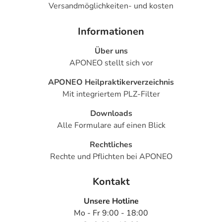
Versandmöglichkeiten- und kosten
- Magen-Darm-Beschwerden, wie:
- Übelkeit
Informationen
- Erbrechen
- Durchfälle
Über uns
- Beschwerden im Oberbauch
APONEO stellt sich vor
- Kopfschmerzen
APONEO Heilpraktikerverzeichnis
- Schwindel
Mit integriertem PLZ-Filter
- Überempfindlichkeitsreaktionen der Haut, wie:
- Juckreiz
Downloads
- Hautausschlag
Alle Formulare auf einen Blick
- Nesselausschlag
- Anstieg der Leberwerte
Rechtliches
- Hefepilzinfektion der Schleimhaut (Schleimhaut-
Rechte und Pflichten bei APONEO
Candidose) durch Medikamente
- Verfärbung der Zahnoberfläche, die vorübergehend ist
Kontakt
und durch gute Mundhygiene vermieden werden kann
Unsere Hotline
Mo - Fr 9:00 - 18:00
Bemerken Sie eine Befindlichkeitsstörung oder