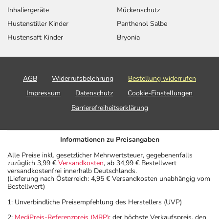
Aufbewahrung
Inhaliergeräte
Mückenschutz
Hustenstiller Kinder
Panthenol Salbe
Aufbewahrung
Hustensaft Kinder
Bryonia
Das Arzneimittel muss
- vor Hitze geschützt
- vor Feuchtigkeit geschützt (z.B. im fest verschlossenen
AGB
Widerrufsbelehrung
Bestellung widerrufen
Behältnis)
Impressum
Datenschutz
Cookie-Einstellungen
aufbewahrt werden.
Barrierefreiheitserklärung
Wichtige Hinweise
Was sollten Sie beachten?
- Die Wirkung der Anti-Baby-Pille kann durch das
Informationen zu Preisangaben
Arzneimittel beeinträchtigt werden. Für die Dauer der
Alle Preise inkl. gesetzlicher Mehrwertsteuer, gegebenenfalls
Einnahme sollten Sie deshalb zusätzliche Maßnahmen zur
zuzüglich 3,99 €
Versandkosten
, ab 34,99 € Bestellwert
versandkostenfrei innerhalb Deutschlands.
Empfängnisverhütung treffen.
(Lieferung nach Österreich: 4,95 € Versandkosten unabhängig vom
- Das Arzneimittel darf nicht vorzeitig abgesetzt werden,
Bestellwert)
weil sonst mit einem (erneuten) Ausbruch der Krankheit
1: Unverbindliche Preisempfehlung des Herstellers (UVP)
zu rechnen ist.
2:
MediPreis-Referenzpreis (MRP)
: der höchste Verkaufspreis, den