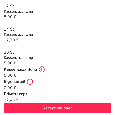
Refluthin, Lasea & Carmenthin Deals
Sport & Fitness
Täglich gut versorgt
12 St
Kassenzuzahlung
Salus Deals
Tierapotheke
5,00 €
14 St
Vitamine & Mineralstoffe
Kassenzuzahlung
12,70 €
Marken
20 St
Kassenzuzahlung
5,00 €
Kassenzuzahlung
5,00 €
Eigenanteil
0,00 €
Privatrezept
22,46 €
Rezept einlösen