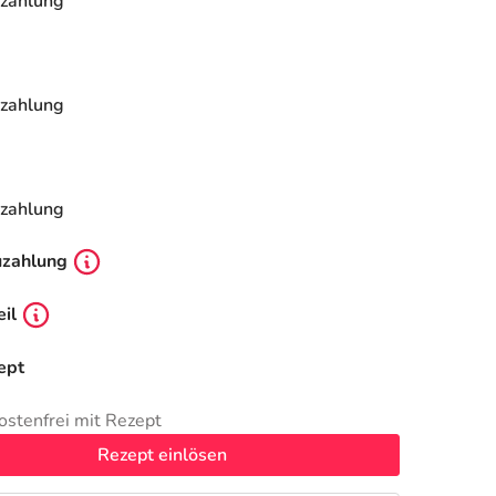
zahlung
zahlung
zahlung
uzahlung
il
ept
ostenfrei mit Rezept
Rezept einlösen