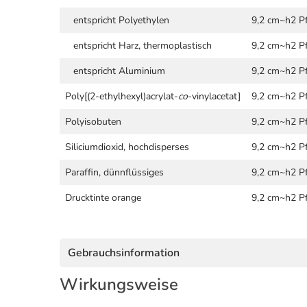
entspricht Polyethylen
9,2 cm~h2 Pf
entspricht Harz, thermoplastisch
9,2 cm~h2 Pf
entspricht Aluminium
9,2 cm~h2 Pf
Poly[(2-ethylhexyl)acrylat-
co
-vinylacetat]
9,2 cm~h2 Pf
Polyisobuten
9,2 cm~h2 Pf
Siliciumdioxid, hochdisperses
9,2 cm~h2 Pf
Paraffin, dünnflüssiges
9,2 cm~h2 Pf
Drucktinte orange
9,2 cm~h2 Pf
Gebrauchsinformation
Wirkungsweise