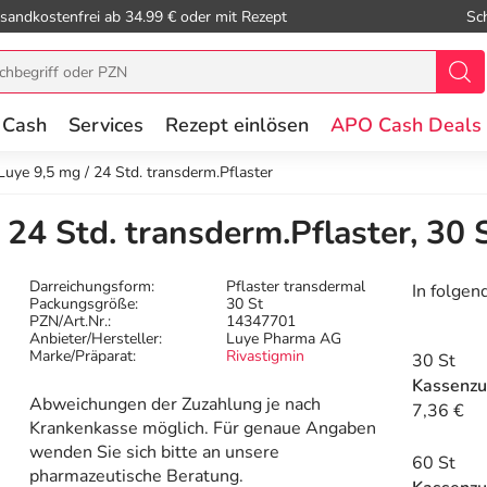
sandkostenfrei ab 34.99 € oder mit Rezept
Sc
 Cash
Services
Rezept einlösen
APO Cash Deals
Luye 9,5 mg / 24 Std. transderm.Pflaster
 24 Std. transderm.Pflaster, 30 
Darreichungsform:
Pflaster transdermal
In folgen
Packungsgröße:
30 St
PZN/Art.Nr.:
14347701
Anbieter/Hersteller:
Luye Pharma AG
Marke/Präparat:
Rivastigmin
30 St
Kassenzu
Abweichungen der Zuzahlung je nach
7,36 €
Krankenkasse möglich. Für genaue Angaben
wenden Sie sich bitte an unsere
60 St
pharmazeutische Beratung.