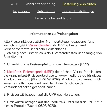
AGB
Widerrufsbelehrung
Bestellung widerrufen
Wichtige Hinweise
Impressum
Datenschutz
Cookie-Einstellungen
Was sollten Sie beachten?
Barrierefreiheitserklärung
- Vorsicht bei Allergie gegen Bindemittel (z.B.
Carboxymethylcellulose mit der E-Nummer E 466)!
- Vorsicht bei einer Unverträglichkeit gegenüber Lactose.
Informationen zu Preisangaben
Wenn Sie eine Diabetes-Diät einhalten müssen, sollten
Alle Preise inkl. gesetzlicher Mehrwertsteuer, gegebenenfalls
Sie den Zuckergehalt berücksichtigen.
zuzüglich 3,99 €
Versandkosten
, ab 34,99 € Bestellwert
- Es kann Arzneimittel geben, mit denen
versandkostenfrei innerhalb Deutschlands.
(Lieferung nach Österreich: 4,95 € Versandkosten unabhängig vom
Wechselwirkungen auftreten. Sie sollten deswegen
Bestellwert)
generell vor der Behandlung mit einem neuen
1: Unverbindliche Preisempfehlung des Herstellers (UVP)
Arzneimittel jedes andere, das Sie bereits anwenden,
dem Arzt oder Apotheker angeben. Das gilt auch für
2:
MediPreis-Referenzpreis (MRP)
: der höchste Verkaufspreis, den
die Arzneimittel-Preisvergleichsseite www.medipreis.de für dieses
Arzneimittel, die Sie selbst kaufen, nur gelegentlich
Produkt ausweist (Stand: 06.08.2026). Produktpreise können sich
anwenden oder deren Anwendung schon einige Zeit
zwischenzeitlich geändert und damit die Rangfolge der
Versandapotheken geändert haben.
zurückliegt.
Bitte verwenden Sie dieses Arzneimittel nicht mehr nach
3: Preisvorteil bezogen auf die UVP des Herstellers
dem auf der Packung oder der Umverpackung
4: Preisvorteil bezogen auf den MediPreis-Referenzpreis (MRP) für
angegebenen Verfallsdatum. Das Verfallsdatum bezieht
dieses Produkt (Stand: 06.08.2026).