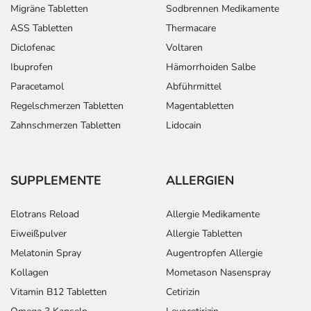
Anwendungshinweise
Migräne Tabletten
Sodbrennen Medikamente
ASS Tabletten
Thermacare
Die Gesamtdosis sollte nicht ohne Rücksprache mit
Diclofenac
Voltaren
einem Arzt oder Apotheker überschritten werden.
Ibuprofen
Hämorrhoiden Salbe
Art der Anwendung?
Paracetamol
Abführmittel
Nehmen Sie das Arzneimittel mit Flüssigkeit (z.B. 1 Glas
Regelschmerzen Tabletten
Magentabletten
Wasser) ein.
Zahnschmerzen Tabletten
Lidocain
Dauer der Anwendung?
Die Anwendungsdauer richtet sich nach Art der
SUPPLEMENTE
ALLERGIEN
Beschwerde und/oder Dauer der Erkrankung und wird
deshalb nur von Ihrem Arzt bestimmt.
Elotrans Reload
Allergie Medikamente
Überdosierung?
Eiweißpulver
Allergie Tabletten
Bei einer Überdosierung kann es unter anderem zu
Melatonin Spray
Augentropfen Allergie
Schwindel, Schweißausbrüchen, Zittern, Kopfschmerzen
Kollagen
Mometason Nasenspray
bis hin zum Koma kommen. Setzen Sie sich bei dem
Vitamin B12 Tabletten
Cetirizin
Verdacht auf eine Überdosierung umgehend mit einem