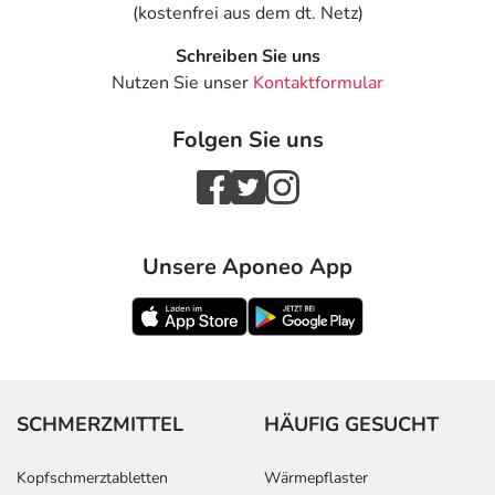
(kostenfrei aus dem dt. Netz)
Nebenwirkungen berücksichtigt, die bei mindestens
einem von 1.000 behandelten Patienten auftreten.
Schreiben Sie uns
Nutzen Sie unser
Kontaktformular
Dosierung
Folgen Sie uns
Text
Personen
Einzeldosis
Gesamtdosi
Behandlungsbeginn:
Erwachsene
1-2
1-mal täglich
Tabletten
Unsere Aponeo App
Folgebehandlung:
Erwachsene
3 Tabletten
1-mal täglich
Die Dosierung wird
in der Regel von
Ihrem Arzt langsam
erhöht und auf eine
für Sie passende
Erhaltungsdosis
SCHMERZMITTEL
HÄUFIG GESUCHT
eingestellt:
Kopfschmerztabletten
Wärmepflaster