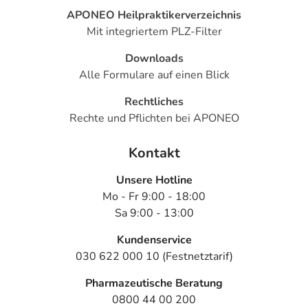
- Angstzustände
APONEO Heilpraktikerverzeichnis
- Hungergefühl
Mit integriertem PLZ-Filter
- Kopfschmerzen
- Schläfrigkeit
Downloads
- Schlafstörungen
Alle Formulare auf einen Blick
- neurologische Ausfallerscheinungen, wie:
Rechtliches
- Missempfindungen, wie Kribbeln, Ameisenlaufen
Rechte und Pflichten bei APONEO
oder Taubheit
- Koordinationsstörung
Kontakt
- Lähmungserscheinungen
- Sehstörungen
Unsere Hotline
- Sprechstörungen
Mo - Fr 9:00 - 18:00
- Gelenkschmerzen
Sa 9:00 - 13:00
Bemerken Sie eine Befindlichkeitsstörung oder
Kundenservice
Veränderung während der Behandlung, wenden Sie sich
030 622 000 10 (Festnetztarif)
an Ihren Arzt oder Apotheker.
Pharmazeutische Beratung
0800 44 00 200
Für die Information an dieser Stelle werden vor allem