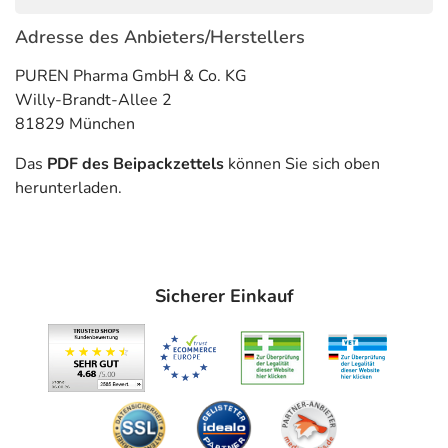
Was spricht gegen eine Anwendung?
Adresse des Anbieters/Herstellers
Immer:
PUREN Pharma GmbH & Co. KG
- Überempfindlichkeit gegen die Inhaltsstoffe
Willy-Brandt-Allee 2
- Herzschwäche
81829 München
- Dialyse
- Blasenkrebs, auch in der Vorgeschichte
Das
PDF des Beipackzettels
können Sie sich oben
- Ausscheidung von Blutbestandteilen mit dem Urin
herunterladen.
- Eingeschränkte Leberfunktion, wie:
- Gelbsucht
- Verschiebung des Säure-Basen-Gleichgewichts im Blut
zur saueren Seite (Azidose)
Sicherer Einkauf
Unter Umständen - sprechen Sie hierzu mit Ihrem Arzt
oder Apotheker:
- Herzerkrankungen in der Vorgeschichte
- Makulaödem (Veränderung des Augenhintergrunds)
durch Diabetes mellitus