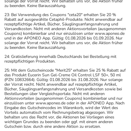
solange der Vorrat reicht. Wir behalten uns vor, die Aktion früher
zu beenden. Keine Barauszahlung.
23: Bei Verwendung des Coupons "ceta20" erhalten Sie 20 %
Rabatt auf ausgewählte Cetaphil-Produkte. Nicht anwendbar auf
rezeptpflichtige Artikel, Bücher, Säuglingsanfangsnahrung und
Versandkosten. Nicht mit anderen Aktionsvorteilen (ausgenommen
Coupons) kombinierbar und nur einzulösen unter www.aponeo.de
und in der APONEO App. Gültig: 01.08.2026 bis 01.09.2026. Nur
solange der Vorrat reicht. Wir behalten uns vor, die Aktion früher
zu beenden. Keine Barauszahlung.
24: Gratislieferung innerhalb Deutschlands bei Bestellung mit
rezeptpflichtigen Produkten.
25: Mit dem Gutscheincode "Merit25" erhalten Sie 25 % Rabatt auf
das Produkt Eucerin Sun Gel-Creme Oil Control LSF 50+, 50 ml
(PZN 10832664). Gültig: 01.08.2026 bis 31.08.2026. Nur solange
der Vorrat reicht. Nicht anwendbar auf rezeptpflichtige Artikel,
Bücher, Säuglingsanfangsnahrung und Versandkosten sowie bei
Bestellungen über Vergleichsportale. Nicht mit anderen
Aktionsvorteilen (ausgenommen Coupons) kombinierbar und nur
einzulösen unter www.aponeo.de oder in der APONEO App. Nach
Eingabe des Gutscheincodes im Warenkorb, wird der Wert des
Vorteils automatisch vom Rechnungsbetrag abgezogen. Wir
behalten uns das Recht vor, die Aktionen bei Vorliegen eines
wichtigen Grundes zu beenden oder ggf. mit einem anderen
Gutschein bzw. durch eine andere Aktion zu ersetzen.