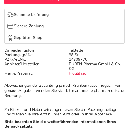
Refluthin, Lasea & Carmenthin Deals
Sport & Fitness
Täglich gut versorgt
Schnelle Lieferung
Salus Deals
Tierapotheke
Sichere Zahlung
Vitamine & Mineralstoffe
Geprüfter Shop
Darreichungsform:
Tabletten
Marken
Packungsgröße:
98 St
PZN/Art.Nr.:
14309770
Anbieter/Hersteller:
PUREN Pharma GmbH & Co.
KG
Marke/Präparat:
Pioglitazon
Abweichungen der Zuzahlung je nach Krankenkasse möglich. Für
genaue Angaben wenden Sie sich bitte an unsere pharmazeutische
Beratung.
Zu Risiken und Nebenwirkungen lesen Sie die Packungsbeilage
und fragen Sie Ihre Ärztin, Ihren Arzt oder in Ihrer Apotheke.
Bitte beachten Sie die weiterführenden Informationen Ihres
Beipackzettels.