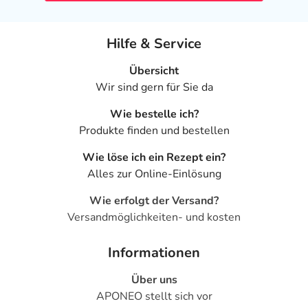
- Anstieg der Leberwerte, die sich z.B. durch folgende
Anzeichen äußern können:
Hilfe & Service
- Appetitlosigkeit
- Müdigkeit
Übersicht
- dunkler Urin
Wir sind gern für Sie da
- Gewichtszunahme
Wie bestelle ich?
- Infektionen der Atemwege
Produkte finden und bestellen
- Nebenhöhlenentzündung
- Blasenkrebs
Wie löse ich ein Rezept ein?
- Knochenbrüche, vor allem bei Frauen
Alles zur Online-Einlösung
Bei gleichzeitiger Einnahme eines weiteren Arzneimittels
Wie erfolgt der Versand?
gegen Diabetes kann zusätzlich auftreten:
Versandmöglichkeiten- und kosten
- Unterzuckerung, die sich äußern kann durch z.B.:
- Schwitzen, wenn es plötzlich auftritt
Informationen
- Herzklopfen
Über uns
- Zittern
APONEO stellt sich vor
- Unruhe