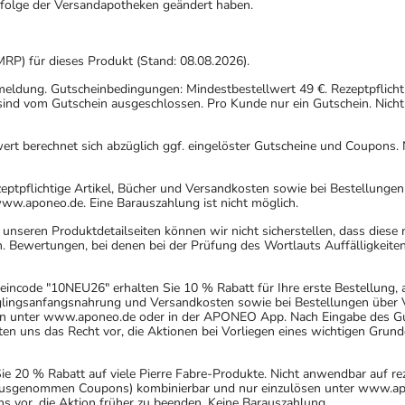
gfolge der Versandapotheken geändert haben.
MRP) für dieses Produkt (Stand: 08.08.2026).
nmeldung. Gutscheinbedingungen: Mindestbestellwert 49 €. Rezeptpflicht
ind vom Gutschein ausgeschlossen. Pro Kunde nur ein Gutschein. Nicht
rt berechnet sich abzüglich ggf. eingelöster Gutscheine und Coupons. N
eptpflichtige Artikel, Bücher und Versandkosten sowie bei Bestellunge
www.aponeo.de. Eine Barauszahlung ist nicht möglich.
nseren Produktdetailseiten können wir nicht sicherstellen, dass diese
. Bewertungen, bei denen bei der Prüfung des Wortlauts Auffälligkeiten
incode "10NEU26" erhalten Sie 10 % Rabatt für Ihre erste Bestellung,
uglingsanfangsnahrung und Versandkosten sowie bei Bestellungen über Ve
n unter www.aponeo.de oder in der APONEO App. Nach Eingabe des Gut
 uns das Recht vor, die Aktionen bei Vorliegen eines wichtigen Grund
20 % Rabatt auf viele Pierre Fabre-Produkte. Nicht anwendbar auf rez
 (ausgenommen Coupons) kombinierbar und nur einzulösen unter www.ap
ns vor, die Aktion früher zu beenden. Keine Barauszahlung.