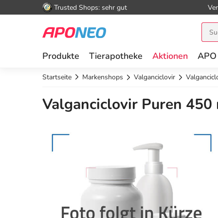
Trusted Shops: sehr gut
Ver
Produkte
Tierapotheke
Aktionen
APO
Startseite
Markenshops
Valganciclovir
Valgancicl
Valganciclovir Puren 450 