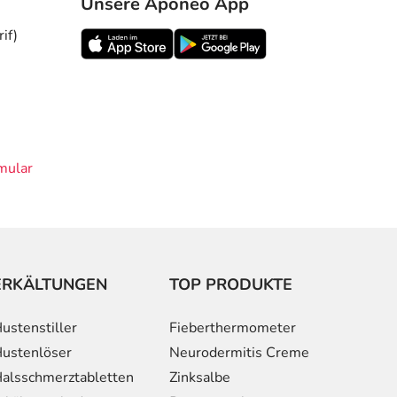
Unsere Aponeo App
if)
mular
ERKÄLTUNGEN
TOP PRODUKTE
ustenstiller
Fieberthermometer
ustenlöser
Neurodermitis Creme
alsschmerztabletten
Zinksalbe