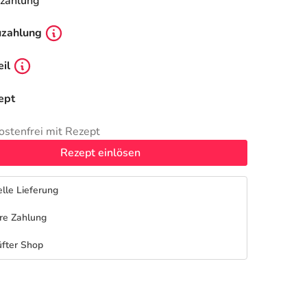
zahlung
uzahlung
il
ept
ostenfrei mit Rezept
Rezept einlösen
lle Lieferung
re Zahlung
fter Shop