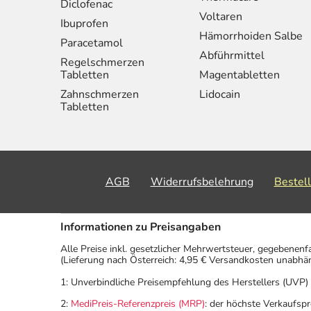
Diclofenac
Voltaren
Ibuprofen
Hämorrhoiden Salbe
Paracetamol
Abführmittel
Regelschmerzen
Tabletten
Magentabletten
Zahnschmerzen
Lidocain
Tabletten
AGB
Widerrufsbelehrung
Bestel
Informationen zu Preisangaben
Alle Preise inkl. gesetzlicher Mehrwertsteuer, gegebenenf
(Lieferung nach Österreich: 4,95 € Versandkosten unabhä
1: Unverbindliche Preisempfehlung des Herstellers (UVP)
2:
MediPreis-Referenzpreis (MRP)
: der höchste Verkaufspr