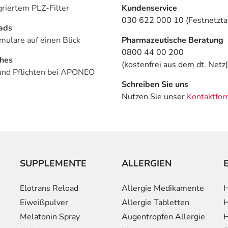
griertem PLZ-Filter
Kundenservice
030 622 000 10 (Festnetztar
ads
mulare auf einen Blick
Pharmazeutische Beratung
0800 44 00 200
ches
(kostenfrei aus dem dt. Netz)
und Pflichten bei APONEO
Schreiben Sie uns
Nutzen Sie unser
Kontaktfor
SUPPLEMENTE
ALLERGIEN
Elotrans Reload
Allergie Medikamente
H
Eiweißpulver
Allergie Tabletten
H
Melatonin Spray
Augentropfen Allergie
H