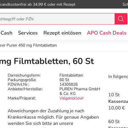
sandkostenfrei ab 34.99 € oder mit Rezept
Sc
 Cash
Services
Rezept einlösen
APO Cash Deals
ovir Puren 450 mg Filmtabletten
mg Filmtabletten, 60 St
Darreichungsform:
Filmtabletten
In folgen
Packungsgröße:
60 St
PZN/Art.Nr.:
14305826
Anbieter/Hersteller:
PUREN Pharma GmbH
& Co. KG
10 St
Marke/Präparat:
Valganciclovir
Kassenzu
10,00 €
Abweichungen der Zuzahlung je nach
Krankenkasse möglich. Für genaue Angaben
60 St
wenden Sie sich bitte an unsere