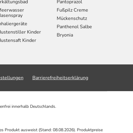
rkältungsbad
Pantoprazol
eerwasser
Fußpilz Creme
asenspray
Mückenschutz
nhaliergeräte
Panthenol Salbe
ustenstiller Kinder
Bryonia
ustensaft Kinder
nstellungen
Barrierefreiheitserklärung
enfrei innerhalb Deutschlands.
ses Produkt ausweist (Stand: 08.08.2026). Produktpreise