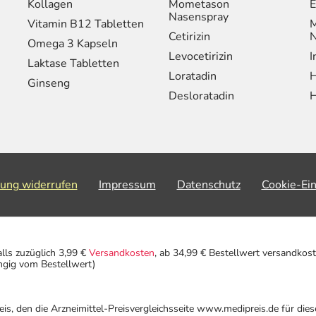
Kollagen
Mometason
E
Nasenspray
Vitamin B12 Tabletten
M
Cetirizin
N
Omega 3 Kapseln
Levocetirizin
I
Laktase Tabletten
Loratadin
H
Ginseng
Desloratadin
H
lung widerrufen
Impressum
Datenschutz
Cookie-Ei
alls zuzüglich 3,99 €
Versandkosten
, ab 34,99 € Bestellwert versandkost
ngig vom Bestellwert)
eis, den die Arzneimittel-Preisvergleichsseite www.medipreis.de für die