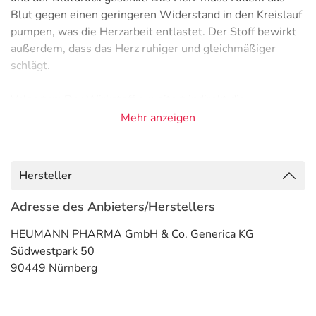
Blut gegen einen geringeren Widerstand in den Kreislauf
pumpen, was die Herzarbeit entlastet. Der Stoff bewirkt
außerdem, dass das Herz ruhiger und gleichmäßiger
schlägt.
Valsartan: Der Wirkstoff erweitert indirekt die
Blutgefäße. Um das zu erreichen, blockiert er im Körper
Mehr anzeigen
die Bindungsstellen von Botenstoffen, so genannte
Angiotensin-Rezeptoren. Angiotensin ist ein Botenstoff
der ein Zusammenziehen der Blutgefäße und damit eine
Hersteller
Blutdruckerhöhung bewirkt.
Adresse des Anbieters/Herstellers
Hydrochlorothiazid: Der Wirkstoff fördert die
HEUMANN PHARMA GmbH & Co. Generica KG
Ausscheidung von Natrium-, Kalium- und Chlorid-Ionen
Südwestpark 50
aus dem Körper. Gleichzeitig schwemmt er verstärkt
90449 Nürnberg
Wasser aus. Dadurch senkt er den Blutdruck und
beseitigt Ödeme (Wassereinlagerungen).
Anwendungsgebiete