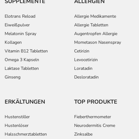
SUPPLEMENTE
ALLERGIEN
- Muskelschwäche
- Muskelschmerzen
Elotrans Reload
Allergie Medikamente
- Gliederschmerzen
Eiweißpulver
Allergie Tabletten
- Erhöhung des Kreatininspiegels im Serum
Melatonin Spray
Augentropfen Allergie
- Störungen beim Wasserlassen
Kollagen
Mometason Nasenspray
- Nächtliches Wasserlassen
Vitamin B12 Tabletten
Cetirizin
- Nierenversagen
- Brustbildung beim Mann
Omega 3 Kapseln
Levocetirizin
- Gangstörungen
Laktase Tabletten
Loratadin
- Allgemeine Schwäche
Ginseng
Desloratadin
- Unwohlsein
- Allgemeines Krankheitsgefühl
- Schmerzen im Brustkorb
ERKÄLTUNGEN
TOP PRODUKTE
- Anstieg der Harnstickstoffkonzentration im Blut
- Gewichtszunahme
Hustenstiller
Fieberthermometer
- Gewichtsverlust
Hustenlöser
Neurodermitis Creme
Bemerken Sie eine Befindlichkeitsstörung oder
Halsschmerztabletten
Zinksalbe