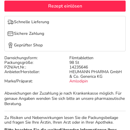
Refluthin, Lasea & Carmenthin Deals
Sport & Fitness
Täglich gut versorgt
Rezept einlösen
Salus Deals
Tierapotheke
Schnelle Lieferung
Sichere Zahlung
Vitamine & Mineralstoffe
Geprüfter Shop
Marken
Darreichungsform:
Filmtabletten
Packungsgröße:
98 St
PZN/Art.Nr.:
14235646
Anbieter/Hersteller:
HEUMANN PHARMA GmbH
& Co. Generica KG
Marke/Präparat:
Amlodipin
Abweichungen der Zuzahlung je nach Krankenkasse möglich. Für
genaue Angaben wenden Sie sich bitte an unsere pharmazeutische
Beratung.
Zu Risiken und Nebenwirkungen lesen Sie die Packungsbeilage
und fragen Sie Ihre Ärztin, Ihren Arzt oder in Ihrer Apotheke.
Bitte beachten Sie die weiterführenden Informationen Ihres