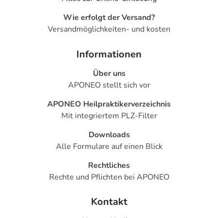
- Herzklopfen
Wie erfolgt der Versand?
- Niedriger Blutdruck
Versandmöglichkeiten- und kosten
- Orthostatische Hypotonie (Kreislaufstörungen aufgrund
niedrigen Blutdrucks)
Informationen
- Oberbauchschmerzen
- verminderter Appetit
Über uns
- Magen-Darm-Beschwerden
APONEO stellt sich vor
- Übelkeit
APONEO Heilpraktikerverzeichnis
- Erbrechen
Mit integriertem PLZ-Filter
- Nesselsucht
- Hautausschlag
Downloads
- Knöchelschwellung
Alle Formulare auf einen Blick
- Verstärkter Harndrang
- Potenzschwäche
Rechtliches
- Erschöpfung
Rechte und Pflichten bei APONEO
- Wassereinlagerungen (Ödeme)
- Flüchtige, spontan auftretende Hautrötung mit
Kontakt
Hitzegefühl, vor allem im Gesicht (Flush)