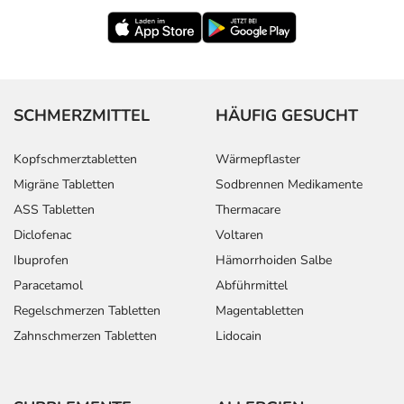
- Tinnitus (Ohrgeräusche)
- Pulsbeschleunigung
- Venenentzündung
- Husten
- Anfälle von Atemnot
SCHMERZMITTEL
HÄUFIG GESUCHT
- Schnupfen
- Halsreizung
Kopfschmerztabletten
Wärmepflaster
- Mundgeruch
Migräne Tabletten
Sodbrennen Medikamente
- Veränderung der Stuhlgewohnheiten
- Durchfall
ASS Tabletten
Thermacare
- Mundtrockenheit
Diclofenac
Voltaren
- Haarausfall
Ibuprofen
Hämorrhoiden Salbe
- Schwitzen
Paracetamol
Abführmittel
- Juckreiz
Regelschmerzen Tabletten
Magentabletten
- Hautblutungen aufgrund gestörter Blutgerinnung
Zahnschmerzen Tabletten
Lidocain
- Gelenkschmerzen
- Rückenschmerzen
- Gelenkschwellung
- Muskelkrämpfe