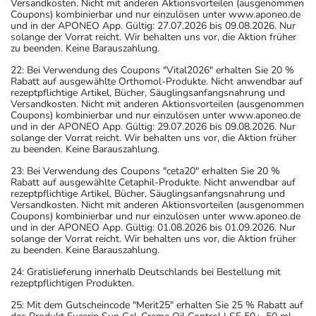
Versandkosten. Nicht mit anderen Aktionsvorteilen (ausgenommen
Was sollten Sie beachten?
Coupons) kombinierbar und nur einzulösen unter www.aponeo.de
- Vorsicht: Das Reaktionsvermögen kann auch bei
und in der APONEO App. Gültig: 27.07.2026 bis 09.08.2026. Nur
solange der Vorrat reicht. Wir behalten uns vor, die Aktion früher
bestimmungsgemäßem Gebrauch beeinträchtigt sein.
zu beenden. Keine Barauszahlung.
Achten Sie vor allem darauf, wenn Sie am Straßenverkehr
22: Bei Verwendung des Coupons "Vital2026" erhalten Sie 20 %
teilnehmen oder Maschinen (auch im Haushalt) bedienen,
Rabatt auf ausgewählte Orthomol-Produkte. Nicht anwendbar auf
mit denen Sie sich verletzen können.
rezeptpflichtige Artikel, Bücher, Säuglingsanfangsnahrung und
Versandkosten. Nicht mit anderen Aktionsvorteilen (ausgenommen
- Dieses Arzneimittel enthält Stoffe, die unter
Coupons) kombinierbar und nur einzulösen unter www.aponeo.de
Umständen als Dopingstoffe eingeordnet werden
und in der APONEO App. Gültig: 29.07.2026 bis 09.08.2026. Nur
solange der Vorrat reicht. Wir behalten uns vor, die Aktion früher
können. Fragen Sie dazu Ihren Arzt oder Apotheker.
zu beenden. Keine Barauszahlung.
- Vorsicht bei Allergie gegen Nifedipin, Amlodipin und
23: Bei Verwendung des Coupons "ceta20" erhalten Sie 20 %
ähnliche Stoffe!
Rabatt auf ausgewählte Cetaphil-Produkte. Nicht anwendbar auf
- Vorsicht bei Allergie gegen Sartane!
rezeptpflichtige Artikel, Bücher, Säuglingsanfangsnahrung und
Versandkosten. Nicht mit anderen Aktionsvorteilen (ausgenommen
- Vorsicht bei Allergie gegen Sulfonamide!
Coupons) kombinierbar und nur einzulösen unter www.aponeo.de
- Vorsicht bei Allergie gegen Propylenglykol und ähnliche
und in der APONEO App. Gültig: 01.08.2026 bis 01.09.2026. Nur
solange der Vorrat reicht. Wir behalten uns vor, die Aktion früher
Stoffe!
zu beenden. Keine Barauszahlung.
- Vorsicht bei Allergie gegen Polyethylenglykol(PEG)-
24: Gratislieferung innerhalb Deutschlands bei Bestellung mit
haltige Stoffe!
rezeptpflichtigen Produkten.
- Es kann Arzneimittel geben, mit denen
25: Mit dem Gutscheincode "Merit25" erhalten Sie 25 % Rabatt auf
Wechselwirkungen auftreten. Sie sollten deswegen