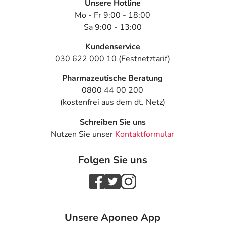
Unsere Hotline
- Appetitlosigkeit
Mo - Fr 9:00 - 18:00
- Erhöhte Kalziumwerte
Sa 9:00 - 13:00
- Anstieg des Blutzuckers
- Anstieg der Blutfettwerte
Kundenservice
- Depression
030 622 000 10 (Festnetztarif)
- Schlaflosigkeit
- Schlafstörungen
Pharmazeutische Beratung
- Stimmungsschwankungen
0800 44 00 200
- Koordinationsstörung
(kostenfrei aus dem dt. Netz)
- Schwindel
Schreiben Sie uns
- Geschmacksstörung
Nutzen Sie unser
Kontaktformular
- Antriebsarmut
- Missempfindungen (Kribbeln)
Folgen Sie uns
- Nervenschädigungen
- kurz andauernde Bewusstlosigkeit
- Zittern
- Verminderte Berührungsempfindlichkeit
- Beeinträchtigung des Sehvermögens
Unsere Aponeo App
- Sehstörungen