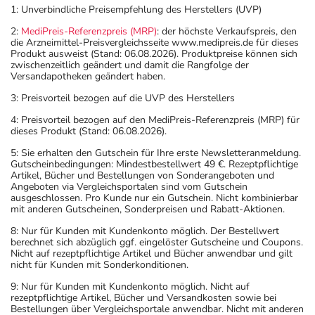
1: Unverbindliche Preisempfehlung des Herstellers (UVP)
Art der Anwendung?
2:
MediPreis-Referenzpreis (MRP)
: der höchste Verkaufspreis, den
die Arzneimittel-Preisvergleichsseite www.medipreis.de für dieses
Nehmen Sie das Arzneimittel mit Flüssigkeit (z.B. 1 Glas
Produkt ausweist (Stand: 06.08.2026). Produktpreise können sich
Wasser) ein. Das Arzneimittel darf nicht geteilt werden.
zwischenzeitlich geändert und damit die Rangfolge der
Versandapotheken geändert haben.
Dauer der Anwendung?
3: Preisvorteil bezogen auf die UVP des Herstellers
Die Anwendungsdauer richtet sich nach Art der
4: Preisvorteil bezogen auf den MediPreis-Referenzpreis (MRP) für
Beschwerde und/oder Dauer der Erkrankung und wird
dieses Produkt (Stand: 06.08.2026).
deshalb nur von Ihrem Arzt bestimmt.
5: Sie erhalten den Gutschein für Ihre erste Newsletteranmeldung.
Gutscheinbedingungen: Mindestbestellwert 49 €. Rezeptpflichtige
Artikel, Bücher und Bestellungen von Sonderangeboten und
Überdosierung?
Angeboten via Vergleichsportalen sind vom Gutschein
Es kann zu einer Vielzahl von
ausgeschlossen. Pro Kunde nur ein Gutschein. Nicht kombinierbar
mit anderen Gutscheinen, Sonderpreisen und Rabatt-Aktionen.
Überdosierungserscheinungen kommen, unter anderem
8: Nur für Kunden mit Kundenkonto möglich. Der Bestellwert
zu stark erniedrigtem Blutdruck mit Schwindel bis hin
berechnet sich abzüglich ggf. eingelöster Gutscheine und Coupons.
zum Schock mit tödlichem Ausgang, Gefäßerweiterung
Nicht auf rezeptpflichtige Artikel und Bücher anwendbar und gilt
nicht für Kunden mit Sonderkonditionen.
sowie zur Beschleunigung des Herzschlages. Setzen Sie
sich bei dem Verdacht auf eine Überdosierung umgehend
9: Nur für Kunden mit Kundenkonto möglich. Nicht auf
rezeptpflichtige Artikel, Bücher und Versandkosten sowie bei
mit einem Arzt in Verbindung.
Bestellungen über Vergleichsportale anwendbar. Nicht mit anderen