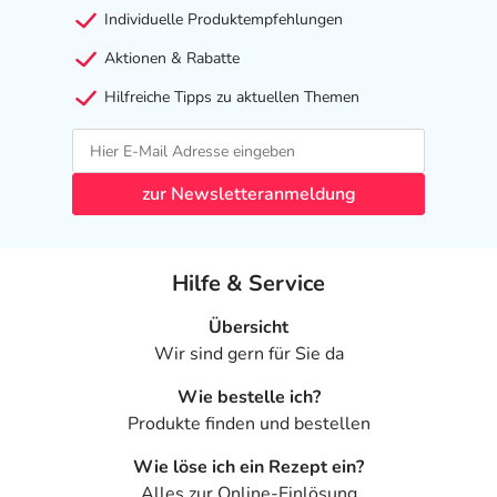
Erkenntnissen abgeraten. Eventuell ist ein Abstillen in
Individuelle Produktempfehlungen
Erwägung zu ziehen.
Aktionen & Rabatte
Ist Ihnen das Arzneimittel trotz einer Gegenanzeige
Hilfreiche Tipps zu aktuellen Themen
verordnet worden, sprechen Sie mit Ihrem Arzt oder
Apotheker. Der therapeutische Nutzen kann höher sein,
als das Risiko, das die Anwendung bei einer
zur Newsletteranmeldung
Gegenanzeige in sich birgt.
Nebenwirkungen
Hilfe & Service
Welche unerwünschten Wirkungen können auftreten?
Übersicht
- Kaliummangel
Wir sind gern für Sie da
- Anstieg der Harnsäurekonzentration im Blut
- Magnesiummangel
Wie bestelle ich?
- Natriummangel
Produkte finden und bestellen
- Schwindel
Wie löse ich ein Rezept ein?
- Kopfschmerzen
Alles zur Online-Einlösung
- Schläfrigkeit