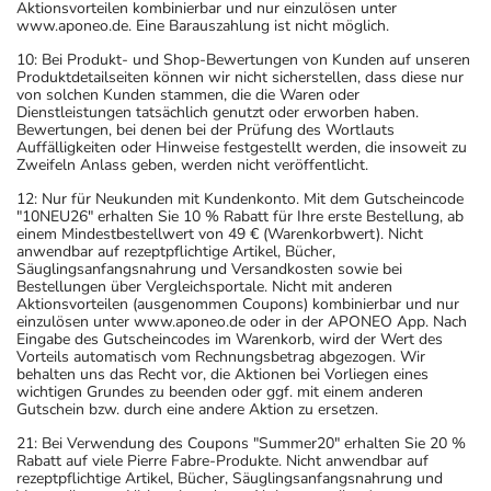
Aktionsvorteilen kombinierbar und nur einzulösen unter
www.aponeo.de. Eine Barauszahlung ist nicht möglich.
Generell gilt: Achten Sie vor allem bei Säuglingen,
Kleinkindern und älteren Menschen auf eine
10: Bei Produkt- und Shop-Bewertungen von Kunden auf unseren
Produktdetailseiten können wir nicht sicherstellen, dass diese nur
gewissenhafte Dosierung. Im Zweifelsfalle fragen Sie
von solchen Kunden stammen, die die Waren oder
Ihren Arzt oder Apotheker nach etwaigen Auswirkungen
Dienstleistungen tatsächlich genutzt oder erworben haben.
Bewertungen, bei denen bei der Prüfung des Wortlauts
oder Vorsichtsmaßnahmen.
Auffälligkeiten oder Hinweise festgestellt werden, die insoweit zu
Zweifeln Anlass geben, werden nicht veröffentlicht.
Eine vom Arzt verordnete Dosierung kann von den
12: Nur für Neukunden mit Kundenkonto. Mit dem Gutscheincode
Angaben der Packungsbeilage abweichen. Da der Arzt sie
"10NEU26" erhalten Sie 10 % Rabatt für Ihre erste Bestellung, ab
einem Mindestbestellwert von 49 € (Warenkorbwert). Nicht
individuell abstimmt, sollten Sie das Arzneimittel daher
anwendbar auf rezeptpflichtige Artikel, Bücher,
nach seinen Anweisungen anwenden.
Säuglingsanfangsnahrung und Versandkosten sowie bei
Bestellungen über Vergleichsportale. Nicht mit anderen
Aktionsvorteilen (ausgenommen Coupons) kombinierbar und nur
Aufbewahrung
einzulösen unter www.aponeo.de oder in der APONEO App. Nach
Eingabe des Gutscheincodes im Warenkorb, wird der Wert des
Aufbewahrung
Vorteils automatisch vom Rechnungsbetrag abgezogen. Wir
behalten uns das Recht vor, die Aktionen bei Vorliegen eines
wichtigen Grundes zu beenden oder ggf. mit einem anderen
Das Arzneimittel muss vor Hitze geschützt aufbewahrt
Gutschein bzw. durch eine andere Aktion zu ersetzen.
werden.
21: Bei Verwendung des Coupons "Summer20" erhalten Sie 20 %
Wichtige Hinweise
Rabatt auf viele Pierre Fabre-Produkte. Nicht anwendbar auf
rezeptpflichtige Artikel, Bücher, Säuglingsanfangsnahrung und