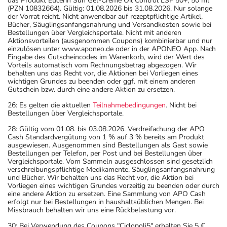
das Produkt Eucerin Sun Gel-Creme Oil Control LSF 50+, 50 ml
generell vor der Behandlung mit einem neuen
(PZN 10832664). Gültig: 01.08.2026 bis 31.08.2026. Nur solange
der Vorrat reicht. Nicht anwendbar auf rezeptpflichtige Artikel,
Arzneimittel jedes andere, das Sie bereits anwenden,
Bücher, Säuglingsanfangsnahrung und Versandkosten sowie bei
dem Arzt oder Apotheker angeben. Das gilt auch für
Bestellungen über Vergleichsportale. Nicht mit anderen
Aktionsvorteilen (ausgenommen Coupons) kombinierbar und nur
Arzneimittel, die Sie selbst kaufen, nur gelegentlich
einzulösen unter www.aponeo.de oder in der APONEO App. Nach
anwenden oder deren Anwendung schon einige Zeit
Eingabe des Gutscheincodes im Warenkorb, wird der Wert des
Vorteils automatisch vom Rechnungsbetrag abgezogen. Wir
zurückliegt.
behalten uns das Recht vor, die Aktionen bei Vorliegen eines
- Auf Grapefruit sowie Grapefruit-Zubereitungen soll
wichtigen Grundes zu beenden oder ggf. mit einem anderen
Gutschein bzw. durch eine andere Aktion zu ersetzen.
während der Behandlung mit dem Medikament
vollständig verzichtet werden.
26: Es gelten die aktuellen
Teilnahmebedingungen
. Nicht bei
Bestellungen über Vergleichsportale.
Bitte verwenden Sie dieses Arzneimittel nicht mehr nach
dem auf der Packung oder der Umverpackung
28: Gültig vom 01.08. bis 03.08.2026. Verdreifachung der APO
Cash Standardvergütung von 1 % auf 3 % bereits am Produkt
angegebenen Verfallsdatum. Das Verfallsdatum bezieht
ausgewiesen. Ausgenommen sind Bestellungen als Gast sowie
sich auf den letzten Tag des angegebenen Monats.
Bestellungen per Telefon, per Post und bei Bestellungen über
Vergleichsportale. Vom Sammeln ausgeschlossen sind gesetzlich
verschreibungspflichtige Medikamente, Säuglingsanfangsnahrung
und Bücher. Wir behalten uns das Recht vor, die Aktion bei
Vorliegen eines wichtigen Grundes vorzeitig zu beenden oder durch
eine andere Aktion zu ersetzen. Eine Sammlung von APO Cash
erfolgt nur bei Bestellungen in haushaltsüblichen Mengen. Bei
Missbrauch behalten wir uns eine Rückbelastung vor.
30: Bei Verwendung des Coupons "Ciclopoli5" erhalten Sie 5 €