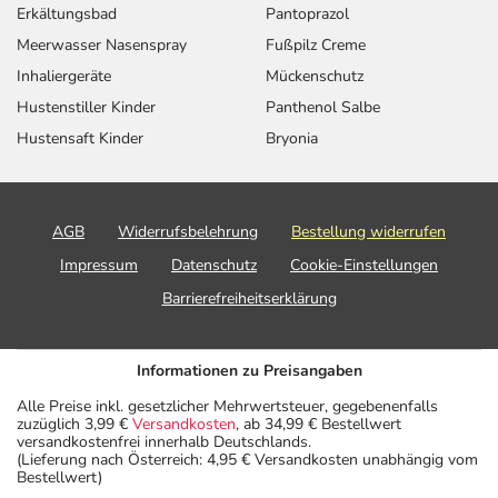
Veränderung während der Behandlung, wenden Sie sich
Erkältungsbad
Pantoprazol
an Ihren Arzt oder Apotheker.
Meerwasser Nasenspray
Fußpilz Creme
Inhaliergeräte
Mückenschutz
Für die Information an dieser Stelle werden vor allem
Hustenstiller Kinder
Panthenol Salbe
Nebenwirkungen berücksichtigt, die bei mindestens
Hustensaft Kinder
Bryonia
einem von 1.000 behandelten Patienten auftreten.
Dosierung
AGB
Widerrufsbelehrung
Bestellung widerrufen
Text
Personen
Einzeldosis
Gesamtdosis
Zeitpunkt
Impressum
Datenschutz
Cookie-Einstellungen
Erwachsene
1 Tablette
1-mal täglich
Morgens,
Barrierefreiheitserklärung
unabhängi
von der
Mahlzeit
Informationen zu Preisangaben
Alle Preise inkl. gesetzlicher Mehrwertsteuer, gegebenenfalls
Anwendungshinweise
zuzüglich 3,99 €
Versandkosten
, ab 34,99 € Bestellwert
versandkostenfrei innerhalb Deutschlands.
(Lieferung nach Österreich: 4,95 € Versandkosten unabhängig vom
Die Gesamtdosis sollte nicht ohne Rücksprache mit
Bestellwert)
einem Arzt oder Apotheker überschritten werden.