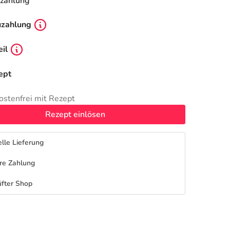
zahlung
uzahlung
il
ept
ostenfrei mit Rezept
Rezept einlösen
lle Lieferung
re Zahlung
fter Shop