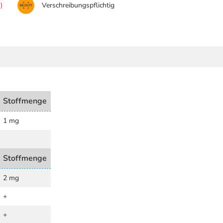
)
Verschreibungspflichtig
Stoffmenge
1 mg
Stoffmenge
2 mg
+
+