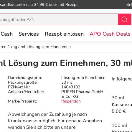
sandkostenfrei ab 34.99 € oder mit Rezept
Sc
 Cash
Services
Rezept einlösen
APO Cash Deals
uren 1 mg / ml Lösung zum Einnehmen
 ml Lösung zum Einnehmen, 30 m
Darreichungsform:
Lösung zum Einnehmen
In folgen
Packungsgröße:
30 ml
PZN/Art.Nr.:
14043102
Anbieter/Hersteller:
PUREN Pharma GmbH
& Co. KG
30 ml
Marke/Präparat:
Risperidon
Kassenzu
5,00 €
Abweichungen der Zuzahlung je nach
Krankenkasse möglich. Für genaue Angaben
100 ml
wenden Sie sich bitte an unsere