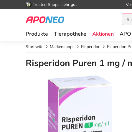
Trusted Shops: sehr gut
Ver
Produkte
Tierapotheke
Aktionen
APO
Startseite
Markenshops
Risperidon
Risperidon P
Risperidon Puren 1 mg /