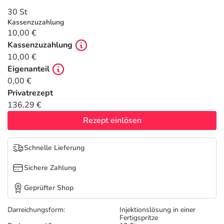
Refluthin, Lasea & Carmenthin Deals
Sport & Fitness
Täglich gut versorgt
30 St
Kassenzuzahlung
Salus Deals
Tierapotheke
10,00 €
Kassenzuzahlung
10,00 €
Vitamine & Mineralstoffe
Eigenanteil
0,00 €
Marken
Privatrezept
136,29 €
Rezept einlösen
Schnelle Lieferung
Sichere Zahlung
Geprüfter Shop
Darreichungsform:
Injektionslösung in einer
Fertigspritze