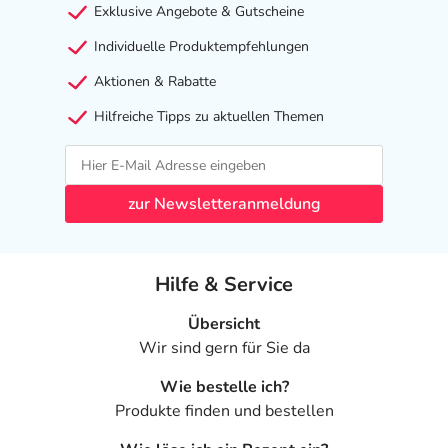
Exklusive Angebote & Gutscheine
Apotheker. Der therapeutische Nutzen kann höher sein,
als das Risiko, das die Anwendung bei einer
Individuelle Produktempfehlungen
Gegenanzeige in sich birgt.
Aktionen & Rabatte
Nebenwirkungen
Hilfreiche Tipps zu aktuellen Themen
Welche unerwünschten Wirkungen können auftreten?
- Blutarmut (Anämie)
zur Newsletteranmeldung
- Verminderte Konzentration des roten Blutfarbstoffes
(Hämoglobin)
- Blutung
Hilfe & Service
- Bluterguss (Hämatom)
- Reaktion an der Einstichstelle
Übersicht
- Bluterguss an der Einstichstelle
Wir sind gern für Sie da
- Blutung an der Einstichstelle
- Schmerzen an der Einstichstelle
Wie bestelle ich?
- Juckende Einstichstelle
Produkte finden und bestellen
- Knötchen an der Einstichstelle