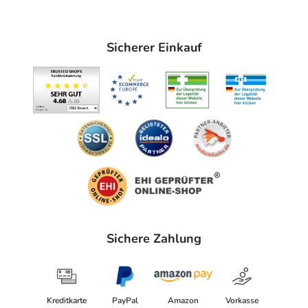
Blutgerinnseln mit Venenverschluss bei Tumorkrankheit
- Langzeitbehandlung einer Verschleppung von
Blutgerinnseln mit Venenverschluss bei Tumorkrankheit
Sicherer Einkauf
Gegenanzeigen
Was spricht gegen eine Anwendung?
- Überempfindlichkeit gegen die Inhaltsstoffe
- Stark verminderte Zahl an Blutplättchen durch Heparin
(HIT Typ II), auch in der Vorgeschichte
- Schwere Blutung
- Blutgerinnungsstörung mit erhöhter Blutungsneigung
(Hämorrhagische Diathese)
- Bakterielle Herzinfektion (septische Endokarditis)
Sichere Zahlung
- Patienten mit einer rückenmarksnahen
Leitungsanästhesie (Epiduralanästhesie,
Spinalsnästhesie)
Kreditkarte
PayPal
Amazon
Vorkasse