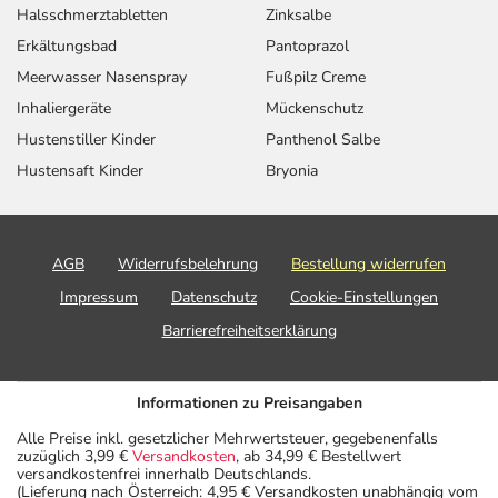
angegebenen Verfallsdatum. Das Verfallsdatum bezieht
Halsschmerztabletten
Zinksalbe
sich auf den letzten Tag des angegebenen Monats.
Erkältungsbad
Pantoprazol
Meerwasser Nasenspray
Fußpilz Creme
Inhaliergeräte
Mückenschutz
Hustenstiller Kinder
Panthenol Salbe
Hustensaft Kinder
Bryonia
AGB
Widerrufsbelehrung
Bestellung widerrufen
Impressum
Datenschutz
Cookie-Einstellungen
Barrierefreiheitserklärung
Informationen zu Preisangaben
Alle Preise inkl. gesetzlicher Mehrwertsteuer, gegebenenfalls
zuzüglich 3,99 €
Versandkosten
, ab 34,99 € Bestellwert
versandkostenfrei innerhalb Deutschlands.
(Lieferung nach Österreich: 4,95 € Versandkosten unabhängig vom