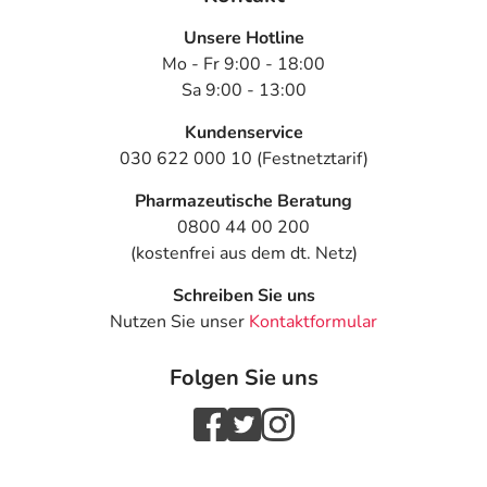
Nebenwirkungen berücksichtigt, die bei mindestens
Unsere Hotline
einem von 1.000 behandelten Patienten auftreten.
Mo - Fr 9:00 - 18:00
Dosierung
Sa 9:00 - 13:00
Anwendungshinweise
Kundenservice
030 622 000 10 (Festnetztarif)
Art der Anwendung?
Wenden Sie das Arzneimittel nach den Anweisungen des
Pharmazeutische Beratung
Arztes an.
0800 44 00 200
(kostenfrei aus dem dt. Netz)
Dauer der Anwendung?
Schreiben Sie uns
Die Anwendungsdauer richtet sich nach Art der
Nutzen Sie unser
Kontaktformular
Beschwerde und/oder Dauer der Erkrankung und wird
deshalb nur von Ihrem Arzt bestimmt.
Folgen Sie uns
Überdosierung?
Es kann zu Überdosierungserscheinungen wie einer
erhöhten Blutungsneigung kommen. Setzen Sie sich bei
dem Verdacht auf eine Überdosierung umgehend mit