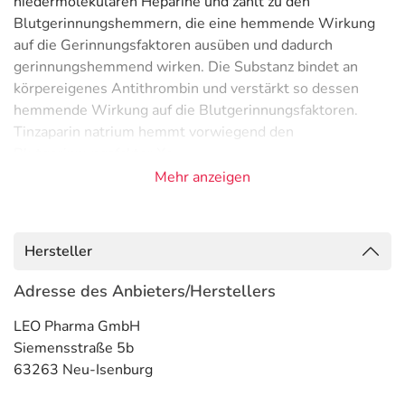
niedermolekularen Heparine und zählt zu den
Blutgerinnungshemmern, die eine hemmende Wirkung
auf die Gerinnungsfaktoren ausüben und dadurch
gerinnungshemmend wirken. Die Substanz bindet an
körpereigenes Antithrombin und verstärkt so dessen
hemmende Wirkung auf die Blutgerinnungsfaktoren.
Tinzaparin natrium hemmt vorwiegend den
Blutgerinnungsfaktor Xa.
Mehr anzeigen
Anwendungsgebiete
- Behandlung von Gefäßverschluss der Venen
(Venenthrombose)
Hersteller
- Behandlung einer Verschleppung von Blutgerinnseln
mit Gefäßverschluss (Thromboembolie)
Adresse des Anbieters/Herstellers
- Behandlung von Gefäßverschluss der tiefen Venen
LEO Pharma GmbH
(tiefe Venenthrombose)
Siemensstraße 5b
- Behandlung von Gefäßverschluss in der Lunge durch
63263 Neu-Isenburg
Blutgerinnsel (Lungenembolie)
- Vorbeugung einer wiederkehrenden Verschleppung von