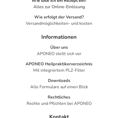
Wie löse ich ein Rezept ein?
- Hautrötung um die Einstichstelle herum
Alles zur Online-Einlösung
- Durchstechen eines Blutgefäßes an der Einstichstelle
- Verminderte Zahl an Blutplättchen durch Heparin (HIT
Wie erfolgt der Versand?
Typ I)
Versandmöglichkeiten- und kosten
- Verminderte Zahl an Blutplättchen (Thrombozytopenie)
- Überempfindlichkeit
Informationen
- Fleckenartige Hautblutung
- Gefäßblutungen in der Haut
Über uns
- Erhöhte Leberwerte (Transaminasen, ALAT, AST, GGT)
APONEO stellt sich vor
- Allergische Überempfindlichkeit der Haut
APONEO Heilpraktikerverzeichnis
- Blasenbildender Ausschlag
Mit integriertem PLZ-Filter
- Hautausschlag
- Juckreiz
Downloads
Alle Formulare auf einen Blick
Bemerken Sie eine Befindlichkeitsstörung oder
Veränderung während der Behandlung, wenden Sie sich
Rechtliches
an Ihren Arzt oder Apotheker.
Rechte und Pflichten bei APONEO
Für die Information an dieser Stelle werden vor allem
Kontakt