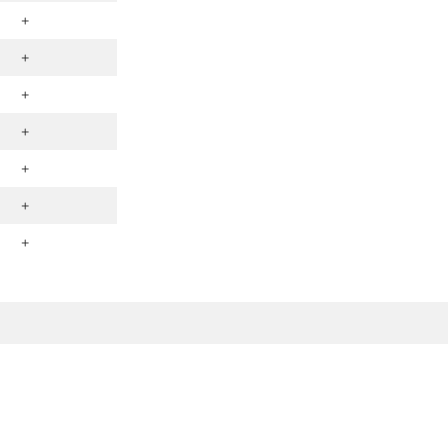
+
+
+
+
+
+
+