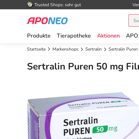
Trusted Shops: sehr gut
Ver
Produkte
Tierapotheke
Aktionen
APO
Startseite
Markenshops
Sertralin
Sertralin Puren
Sertralin Puren 50 mg Fil