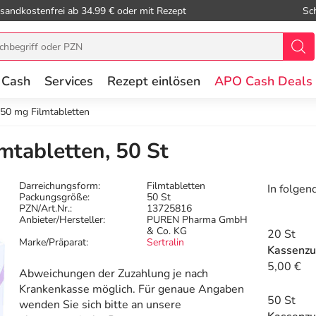
sandkostenfrei ab 34.99 € oder mit Rezept
Sc
 Cash
Services
Rezept einlösen
APO Cash Deals
 50 mg Filmtabletten
mtabletten, 50 St
Darreichungsform:
Filmtabletten
In folgen
Packungsgröße:
50 St
PZN/Art.Nr.:
13725816
Anbieter/Hersteller:
PUREN Pharma GmbH
& Co. KG
20 St
Marke/Präparat:
Sertralin
Kassenzu
5,00 €
Abweichungen der Zuzahlung je nach
Krankenkasse möglich. Für genaue Angaben
50 St
wenden Sie sich bitte an unsere