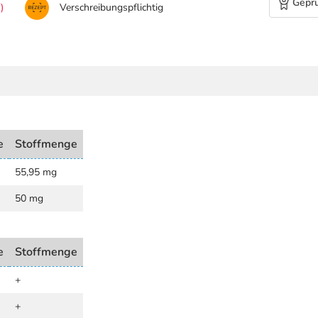
Geprü
)
Verschreibungspflichtig
e
Stoffmenge
55,95 mg
50 mg
e
Stoffmenge
+
+