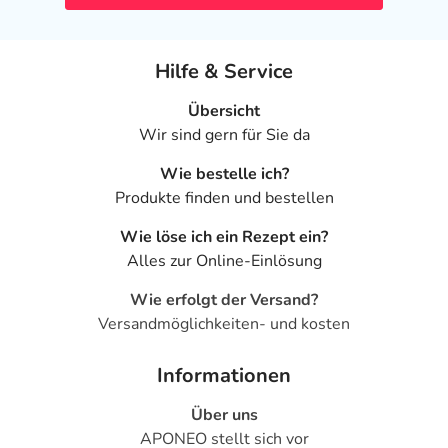
als das Risiko, das die Anwendung bei einer
Gegenanzeige in sich birgt.
Nebenwirkungen
Hilfe & Service
Welche unerwünschten Wirkungen können auftreten?
Übersicht
Wir sind gern für Sie da
- Veränderung der Irisfarbe
Wie bestelle ich?
- Verstärktes Wachstum der Augenwimpern
Produkte finden und bestellen
- Trichiasis (Augenreizung, durch Einwärtskehrung der
Augenwimpern)
Wie löse ich ein Rezept ein?
- Verfärbungen des Augenlids
Alles zur Online-Einlösung
- Reizerscheinungen am Auge, wie:
- Juckreiz am Auge
Wie erfolgt der Versand?
- Augenbrennen und -stechen
Versandmöglichkeiten- und kosten
- Augenschmerzen
- Tränendes Auge
Informationen
- Trockenes Auge
Über uns
- Fremdkörpergefühl im Auge
APONEO stellt sich vor
- Wärmegefühl am Auge