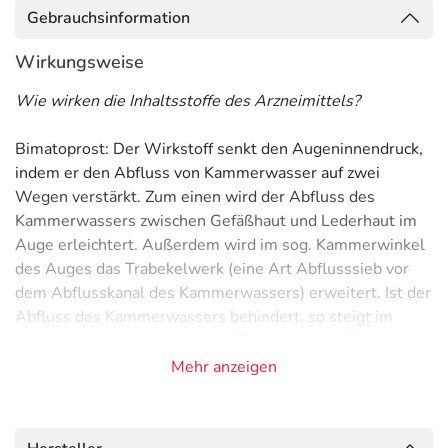
Gebrauchsinformation
Wirkungsweise
Wie wirken die Inhaltsstoffe des Arzneimittels?
Bimatoprost: Der Wirkstoff senkt den Augeninnendruck,
indem er den Abfluss von Kammerwasser auf zwei
Wegen verstärkt. Zum einen wird der Abfluss des
Kammerwassers zwischen Gefäßhaut und Lederhaut im
Auge erleichtert. Außerdem wird im sog. Kammerwinkel
des Auges das Trabekelwerk (eine Art Abflusssieb vor
dem Abflusskanal des Kammerwassers) erweitert. Ist der
Abfluss des Kammerwassers behindert, so steigt im
Auge durch die überschüssige Flüssigkeit der Druck an
und es können auf Dauer Schäden am Auge entstehen.
Mehr anzeigen
Timolol: Der Wirkstoff senkt den Augeninnendruck,
indem er die Produktion des Kammerwassers verringert.