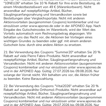
können. Fragen Sie dazu Ihren Arzt oder Apotheker.
"10NEU26" erhalten Sie 10 % Rabatt für Ihre erste Bestellung, ab
- Vorsicht bei Allergie gegen Betablocker!
einem Mindestbestellwert von 49 € (Warenkorbwert). Nicht
anwendbar auf rezeptpflichtige Artikel, Bücher,
- Vorsicht bei Allergie gegen Zitronensäure und ähnliche
Säuglingsanfangsnahrung und Versandkosten sowie bei
Stoffe!
Bestellungen über Vergleichsportale. Nicht mit anderen
Aktionsvorteilen (ausgenommen Coupons) kombinierbar und nur
- Das Arzneimittel enthält einen Konservierungsstoff, der
einzulösen unter www.aponeo.de oder in der APONEO App. Nach
sich in weichen Kontaktlinsen anreichern kann. Weitere
Eingabe des Gutscheincodes im Warenkorb, wird der Wert des
Vorteils automatisch vom Rechnungsbetrag abgezogen. Wir
Informationen entnehmen Sie bitte der aktuellen
behalten uns das Recht vor, die Aktionen bei Vorliegen eines
Gebrauchsinformation.
wichtigen Grundes zu beenden oder ggf. mit einem anderen
Gutschein bzw. durch eine andere Aktion zu ersetzen.
- Unter der Behandlung mit phosphathaltigen
21: Bei Verwendung des Coupons "Summer20" erhalten Sie 20 %
Augentropfen entwickelten in sehr seltenen Fällen
Rabatt auf viele Pierre Fabre-Produkte. Nicht anwendbar auf
Patienten mit ausgeprägter Hornhautschädigung
rezeptpflichtige Artikel, Bücher, Säuglingsanfangsnahrung und
Versandkosten. Nicht mit anderen Aktionsvorteilen (ausgenommen
Trübungen der Hornhaut durch Kalkablagerungen.
Coupons) kombinierbar und nur einzulösen unter www.aponeo.de
- Es kann Arzneimittel geben, mit denen
und in der APONEO App. Gültig: 27.07.2026 bis 09.08.2026. Nur
solange der Vorrat reicht. Wir behalten uns vor, die Aktion früher
Wechselwirkungen auftreten. Sie sollten deswegen
zu beenden. Keine Barauszahlung.
generell vor der Behandlung mit einem neuen
22: Bei Verwendung des Coupons "Vital2026" erhalten Sie 20 %
Arzneimittel jedes andere, das Sie bereits anwenden,
Rabatt auf ausgewählte Orthomol-Produkte. Nicht anwendbar auf
dem Arzt oder Apotheker angeben. Das gilt auch für
rezeptpflichtige Artikel, Bücher, Säuglingsanfangsnahrung und
Versandkosten. Nicht mit anderen Aktionsvorteilen (ausgenommen
Arzneimittel, die Sie selbst kaufen, nur gelegentlich
Coupons) kombinierbar und nur einzulösen unter www.aponeo.de
anwenden oder deren Anwendung schon einige Zeit
und in der APONEO App. Gültig: 29.07.2026 bis 09.08.2026. Nur