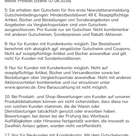
dieses Produkt (Stand: 07.08.2026).
Aufbewahrung
5: Sie erhalten den Gutschein für Ihre erste Newsletteranmeldung.
Gutscheinbedingungen: Mindestbestellwert 49 €. Rezeptpflichtige
Das Arzneimittel darf nach Anbruch/Zubereitung
Artikel, Bücher und Bestellungen von Sonderangeboten und
höchstens 4 Wochen verwendet werden!
Angeboten via Vergleichsportalen sind vom Gutschein
ausgeschlossen. Pro Kunde nur ein Gutschein. Nicht kombinierbar
Das Arzneimittel muss nach Anbruch/Zubereitung bei
mit anderen Gutscheinen, Sonderpreisen und Rabatt-Aktionen.
Raumtemperatur aufbewahrt werden!
8: Nur für Kunden mit Kundenkonto möglich. Der Bestellwert
Wichtige Hinweise
berechnet sich abzüglich ggf. eingelöster Gutscheine und Coupons.
Nicht auf rezeptpflichtige Artikel und Bücher anwendbar und gilt
Was sollten Sie beachten?
nicht für Kunden mit Sonderkonditionen.
- Vorsicht: Das Reaktionsvermögen kann auch bei
9: Nur für Kunden mit Kundenkonto möglich. Nicht auf
bestimmungsgemäßem Gebrauch beeinträchtigt sein.
rezeptpflichtige Artikel, Bücher und Versandkosten sowie bei
Bestellungen über Vergleichsportale anwendbar. Nicht mit anderen
Achten Sie vor allem darauf, wenn Sie am Straßenverkehr
Aktionsvorteilen kombinierbar und nur einzulösen unter
teilnehmen oder Maschinen (auch im Haushalt) bedienen,
www.aponeo.de. Eine Barauszahlung ist nicht möglich.
mit denen Sie sich verletzen können.
10: Bei Produkt- und Shop-Bewertungen von Kunden auf unseren
- Falls mehrere Augentropfen/Augensalben verwendet
Produktdetailseiten können wir nicht sicherstellen, dass diese nur
von solchen Kunden stammen, die die Waren oder
werden, ist ein Abstand zwischen den Anwendungen
Dienstleistungen tatsächlich genutzt oder erworben haben.
erforderlich.
Bewertungen, bei denen bei der Prüfung des Wortlauts
Auffälligkeiten oder Hinweise festgestellt werden, die insoweit zu
- Dieses Arzneimittel enthält Stoffe, die unter
Zweifeln Anlass geben, werden nicht veröffentlicht.
Umständen als Dopingstoffe eingeordnet werden
12: Nur für Neukunden mit Kundenkonto. Mit dem Gutscheincode