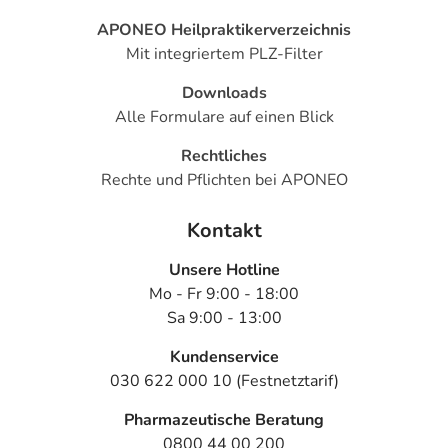
- Erhöhte Lichtempfindlichkeit am Auge
APONEO Heilpraktikerverzeichnis
- Augenentzündungen, wie:
Mit integriertem PLZ-Filter
- Hornhautentzündung
- Lidrandentzündung
Downloads
- Irisentzündung (Entzündung der Regenbogenhaut)
Alle Formulare auf einen Blick
- Augenschwellungen, wie:
Rechtliches
- Lidödem (Lidschwellung)
Rechte und Pflichten bei APONEO
- Lidrötung
- Bindehautödem (Bindehautschwellung)
Kontakt
- Sehstörungen, wie:
- Verschwommenes Sehen
Unsere Hotline
- Hornhautschäden
Mo - Fr 9:00 - 18:00
- Kopfschmerzen
Sa 9:00 - 13:00
- Schnupfen
- Haarwuchs, verstärkter
Kundenservice
- Veränderungen im Bereich der Augenumgebung, wie:
030 622 000 10 (Festnetztarif)
- Herabhängen eines oder beider Augenlider (Lidptosis)
Pharmazeutische Beratung
- Einsinken des Augapfels in die Augenhöhle
0800 44 00 200
- Offen bleibende Augen