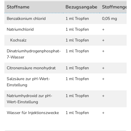
Stoffname
Bezugsangabe
Stoffmenge
Benzalkonium chlorid
1 ml Tropfen
0,05 mg
Natriumchlorid
1 ml Tropfen
+
Kochsalz
1 ml Tropfen
+
Dinatriumhydrogenphosphat-
1 ml Tropfen
+
7-Wasser
Citronensäure monohydrat
1 ml Tropfen
+
Salzsäure zur pH-Wert-
1 ml Tropfen
+
Einstellung
Natriumhydroxid zur pH-
1 ml Tropfen
+
Wert-Einstellung
Wasser für Injektionszwecke
1 ml Tropfen
+