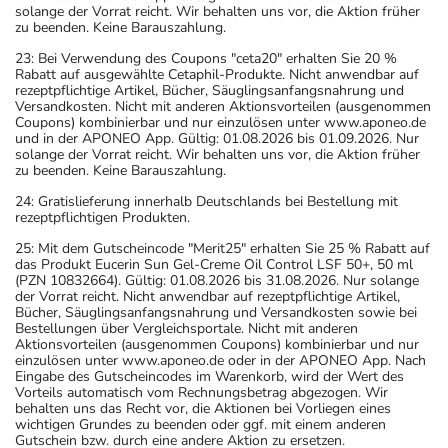
solange der Vorrat reicht. Wir behalten uns vor, die Aktion früher
zurückliegt.
zu beenden. Keine Barauszahlung.
Bitte verwenden Sie dieses Arzneimittel nicht mehr nach
23: Bei Verwendung des Coupons "ceta20" erhalten Sie 20 %
dem auf der Packung oder der Umverpackung
Rabatt auf ausgewählte Cetaphil-Produkte. Nicht anwendbar auf
angegebenen Verfallsdatum. Das Verfallsdatum bezieht
rezeptpflichtige Artikel, Bücher, Säuglingsanfangsnahrung und
Versandkosten. Nicht mit anderen Aktionsvorteilen (ausgenommen
sich auf den letzten Tag des angegebenen Monats.
Coupons) kombinierbar und nur einzulösen unter www.aponeo.de
und in der APONEO App. Gültig: 01.08.2026 bis 01.09.2026. Nur
solange der Vorrat reicht. Wir behalten uns vor, die Aktion früher
zu beenden. Keine Barauszahlung.
24: Gratislieferung innerhalb Deutschlands bei Bestellung mit
rezeptpflichtigen Produkten.
25: Mit dem Gutscheincode "Merit25" erhalten Sie 25 % Rabatt auf
das Produkt Eucerin Sun Gel-Creme Oil Control LSF 50+, 50 ml
(PZN 10832664). Gültig: 01.08.2026 bis 31.08.2026. Nur solange
der Vorrat reicht. Nicht anwendbar auf rezeptpflichtige Artikel,
Bücher, Säuglingsanfangsnahrung und Versandkosten sowie bei
Bestellungen über Vergleichsportale. Nicht mit anderen
Aktionsvorteilen (ausgenommen Coupons) kombinierbar und nur
einzulösen unter www.aponeo.de oder in der APONEO App. Nach
Eingabe des Gutscheincodes im Warenkorb, wird der Wert des
Vorteils automatisch vom Rechnungsbetrag abgezogen. Wir
behalten uns das Recht vor, die Aktionen bei Vorliegen eines
wichtigen Grundes zu beenden oder ggf. mit einem anderen
Gutschein bzw. durch eine andere Aktion zu ersetzen.