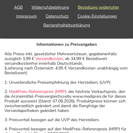
AGB
Widerrufsbelehrung
Bestellung widerrufen
Anwendung vergessen?
Impressum
Datenschutz
Cookie-Einstellungen
Setzen Sie die Anwendung zum nächsten
Barrierefreiheitserklärung
vorgeschriebenen Zeitpunkt ganz normal (also nicht mit
der doppelten Menge) fort.
Informationen zu Preisangaben
Generell gilt: Achten Sie vor allem bei Säuglingen,
Alle Preise inkl. gesetzlicher Mehrwertsteuer, gegebenenfalls
Kleinkindern und älteren Menschen auf eine
zuzüglich 3,99 €
Versandkosten
, ab 34,99 € Bestellwert
gewissenhafte Dosierung. Im Zweifelsfalle fragen Sie
versandkostenfrei innerhalb Deutschlands.
(Lieferung nach Österreich: 4,95 € Versandkosten unabhängig vom
Ihren Arzt oder Apotheker nach etwaigen Auswirkungen
Bestellwert)
oder Vorsichtsmaßnahmen.
1: Unverbindliche Preisempfehlung des Herstellers (UVP)
Eine vom Arzt verordnete Dosierung kann von den
2:
MediPreis-Referenzpreis (MRP)
: der höchste Verkaufspreis, den
die Arzneimittel-Preisvergleichsseite www.medipreis.de für dieses
Angaben der Packungsbeilage abweichen. Da der Arzt sie
Produkt ausweist (Stand: 07.08.2026). Produktpreise können sich
individuell abstimmt, sollten Sie das Arzneimittel daher
zwischenzeitlich geändert und damit die Rangfolge der
Versandapotheken geändert haben.
nach seinen Anweisungen anwenden.
3: Preisvorteil bezogen auf die UVP des Herstellers
Aufbewahrung
4: Preisvorteil bezogen auf den MediPreis-Referenzpreis (MRP) für