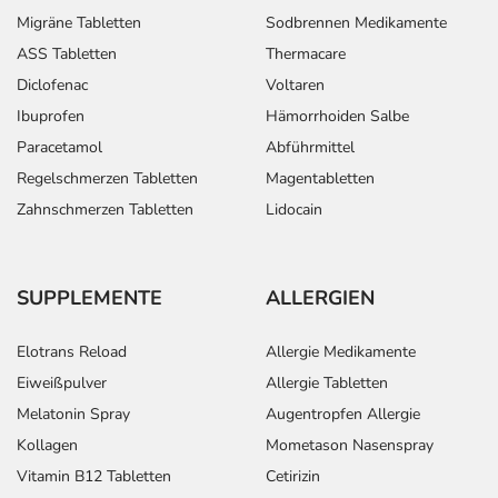
Folgende
Erwachsene
1 Tropfen
1-mal tä
Migräne Tabletten
Sodbrennen Medikamente
Dosierungsempfehlungen
ASS Tabletten
Thermacare
werden gegeben - die
Diclofenac
Voltaren
Dosierung für Ihre
spezielle Erkrankung
Ibuprofen
Hämorrhoiden Salbe
besprechen Sie am
Paracetamol
Abführmittel
besten mit Ihrem Arzt:
Regelschmerzen Tabletten
Magentabletten
Zahnschmerzen Tabletten
Lidocain
Anwendungshinweise
Die Gesamtdosis sollte nicht ohne Rücksprache mit
einem Arzt oder Apotheker überschritten werden.
SUPPLEMENTE
ALLERGIEN
Art der Anwendung?
Elotrans Reload
Allergie Medikamente
Tropfen Sie das Arzneimittel in den Bindehautsack des
Eiweißpulver
Allergie Tabletten
betroffenen Auges ein. Legen Sie für die Anwendung
Melatonin Spray
Augentropfen Allergie
Ihren Kopf zurück. Schließen Sie nach dem Eintropfen
Kollagen
Mometason Nasenspray
langsam das Auge und drücken Sie leicht mit dem Finger
Vitamin B12 Tabletten
Cetirizin
auf den Tränenkanal zwischen Nase und innerem