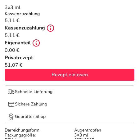
Refluthin, Lasea & Carmenthin Deals
Sport & Fitness
Täglich gut versorgt
3x3 ml
Kassenzuzahlung
Salus Deals
Tierapotheke
5,11 €
Kassenzuzahlung
5,11 €
Vitamine & Mineralstoffe
Eigenanteil
0,00 €
Marken
Privatrezept
51,07 €
Rezept einlösen
Schnelle Lieferung
Sichere Zahlung
Geprüfter Shop
Darreichungsform:
Augentropfen
Packungsgröße:
3X3 ml