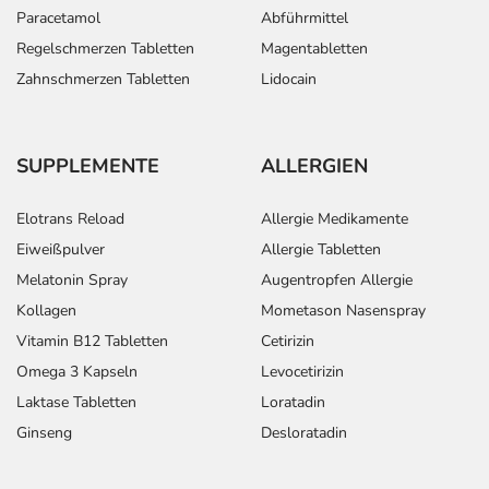
Paracetamol
Abführmittel
Regelschmerzen Tabletten
Magentabletten
Zahnschmerzen Tabletten
Lidocain
SUPPLEMENTE
ALLERGIEN
Elotrans Reload
Allergie Medikamente
Eiweißpulver
Allergie Tabletten
Melatonin Spray
Augentropfen Allergie
Kollagen
Mometason Nasenspray
Vitamin B12 Tabletten
Cetirizin
Omega 3 Kapseln
Levocetirizin
Laktase Tabletten
Loratadin
Ginseng
Desloratadin