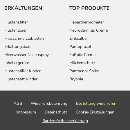
ERKÄLTUNGEN
TOP PRODUKTE
Hustenstiller
Fieberthermometer
Hustenlöser
Neurodermitis Creme
Halsschmerztabletten
Zinksalbe
Erkältungsbad
Pantoprazol
Meerwasser Nasenspray
Fußpilz Creme
Inhaliergeräte
Mückenschutz
Hustenstiller Kinder
Panthenol Salbe
Hustensaft Kinder
Bryonia
AGB
Widerrufsbelehrung
Bestellung widerrufen
Impressum
Datenschutz
Cookie-Einstellungen
Barrierefreiheitserklärung