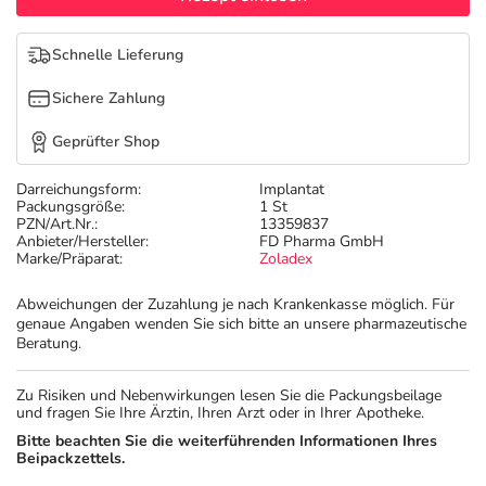
Refluthin, Lasea & Carmenthin Deals
Sport & Fitness
Täglich gut versorgt
Schnelle Lieferung
Salus Deals
Tierapotheke
Sichere Zahlung
Vitamine & Mineralstoffe
Geprüfter Shop
Darreichungsform:
Implantat
Marken
Packungsgröße:
1 St
PZN/Art.Nr.:
13359837
Anbieter/Hersteller:
FD Pharma GmbH
Marke/Präparat:
Zoladex
Abweichungen der Zuzahlung je nach Krankenkasse möglich. Für
genaue Angaben wenden Sie sich bitte an unsere pharmazeutische
Beratung.
Zu Risiken und Nebenwirkungen lesen Sie die Packungsbeilage
und fragen Sie Ihre Ärztin, Ihren Arzt oder in Ihrer Apotheke.
Bitte beachten Sie die weiterführenden Informationen Ihres
Beipackzettels.