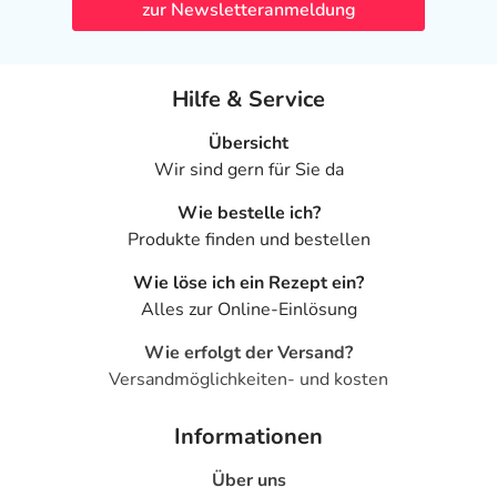
zur Newsletteranmeldung
- Durchfälle
- Bauchschmerzen
- Appetitlosigkeit
Hilfe & Service
- Gewichtsverlust
- Kopfschmerzen
Übersicht
- Angstzustände
Wir sind gern für Sie da
- Depressionen
- Delirium (Verwirrtheit)
Wie bestelle ich?
- Überempfindlichkeitsreaktionen der Haut, wie:
Produkte finden und bestellen
- Hautausschlag
Wie löse ich ein Rezept ein?
- Pulserniedrigung
Alles zur Online-Einlösung
- Harnwegsinfektionen
- Kraftlosigkeit bzw. Schwäche
Wie erfolgt der Versand?
- Fieber
Versandmöglichkeiten- und kosten
- Verdauungsbeschwerden durch Medikamente
- Harninkontinenz
Informationen
- Reaktion an der Applikationsstelle
- Hautrötung an der Anwendungsstelle
Über uns