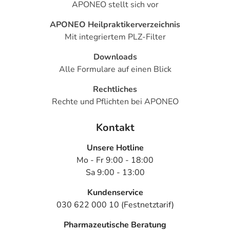
- Juckreiz an der Anwendungsstelle
APONEO stellt sich vor
- Wassereinlagerung an der Anwendungsstelle
APONEO Heilpraktikerverzeichnis
- Hautentzündung an der Anwendungsstelle
Mit integriertem PLZ-Filter
- Gereizte Anwendungsstelle
- Abgeschlagenheit
Downloads
- Aggression
Alle Formulare auf einen Blick
- Psychische Übererregung mit motorischer Unruhe
- Antriebssteigerung
Rechtliches
- Ohnmacht
Rechte und Pflichten bei APONEO
- Magengeschwür
- Flüssigkeitsmangel (Dehydratation)
Kontakt
- Schwindel
Unsere Hotline
Mo - Fr 9:00 - 18:00
Bemerken Sie eine Befindlichkeitsstörung oder
Sa 9:00 - 13:00
Veränderung während der Behandlung, wenden Sie sich
an Ihren Arzt oder Apotheker.
Kundenservice
030 622 000 10 (Festnetztarif)
Für die Information an dieser Stelle werden vor allem
Nebenwirkungen berücksichtigt, die bei mindestens
Pharmazeutische Beratung