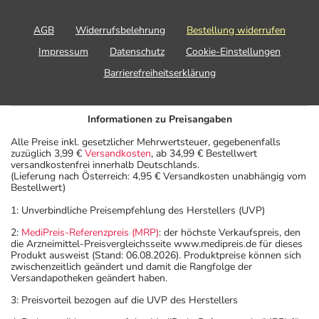
Angaben der Packungsbeilage abweichen. Da der Arzt sie
individuell abstimmt, sollten Sie das Arzneimittel daher
AGB
Widerrufsbelehrung
Bestellung widerrufen
nach seinen Anweisungen anwenden.
Impressum
Datenschutz
Cookie-Einstellungen
Aufbewahrung
Barrierefreiheitserklärung
Aufbewahrung
Informationen zu Preisangaben
Lagerung vor Anbruch
Alle Preise inkl. gesetzlicher Mehrwertsteuer, gegebenenfalls
Das Arzneimittel muss im Dunkeln (z.B. im Umkarton)
zuzüglich 3,99 €
Versandkosten
, ab 34,99 € Bestellwert
versandkostenfrei innerhalb Deutschlands.
aufbewahrt werden.
(Lieferung nach Österreich: 4,95 € Versandkosten unabhängig vom
Aufbewahrung nach Anbruch oder Zubereitung
Bestellwert)
Das Arzneimittel ist nach Anbruch/Zubereitung nur zur
1: Unverbindliche Preisempfehlung des Herstellers (UVP)
einmaligen Anwendung vorgesehen. Reste müssen
2:
MediPreis-Referenzpreis (MRP)
: der höchste Verkaufspreis, den
verworfen werden!
die Arzneimittel-Preisvergleichsseite www.medipreis.de für dieses
Wichtige Hinweise
Produkt ausweist (Stand: 06.08.2026). Produktpreise können sich
zwischenzeitlich geändert und damit die Rangfolge der
Versandapotheken geändert haben.
Was sollten Sie beachten?
- Vorsicht: Das Reaktionsvermögen kann auch bei
3: Preisvorteil bezogen auf die UVP des Herstellers
bestimmungsgemäßem Gebrauch beeinträchtigt sein.