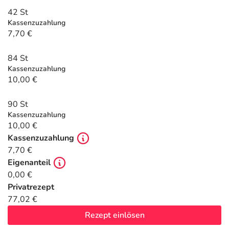
Refluthin, Lasea & Carmenthin Deals
Sport & Fitness
Täglich gut versorgt
42 St
Kassenzuzahlung
Salus Deals
Tierapotheke
7,70 €
84 St
Vitamine & Mineralstoffe
Kassenzuzahlung
10,00 €
Marken
90 St
Kassenzuzahlung
10,00 €
Kassenzuzahlung
7,70 €
Eigenanteil
0,00 €
Privatrezept
77,02 €
Rezept einlösen