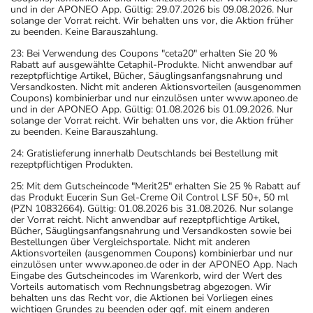
und in der APONEO App. Gültig: 29.07.2026 bis 09.08.2026. Nur
solange der Vorrat reicht. Wir behalten uns vor, die Aktion früher
zu beenden. Keine Barauszahlung.
23: Bei Verwendung des Coupons "ceta20" erhalten Sie 20 %
Rabatt auf ausgewählte Cetaphil-Produkte. Nicht anwendbar auf
rezeptpflichtige Artikel, Bücher, Säuglingsanfangsnahrung und
Versandkosten. Nicht mit anderen Aktionsvorteilen (ausgenommen
Coupons) kombinierbar und nur einzulösen unter www.aponeo.de
und in der APONEO App. Gültig: 01.08.2026 bis 01.09.2026. Nur
solange der Vorrat reicht. Wir behalten uns vor, die Aktion früher
zu beenden. Keine Barauszahlung.
24: Gratislieferung innerhalb Deutschlands bei Bestellung mit
rezeptpflichtigen Produkten.
25: Mit dem Gutscheincode "Merit25" erhalten Sie 25 % Rabatt auf
das Produkt Eucerin Sun Gel-Creme Oil Control LSF 50+, 50 ml
(PZN 10832664). Gültig: 01.08.2026 bis 31.08.2026. Nur solange
der Vorrat reicht. Nicht anwendbar auf rezeptpflichtige Artikel,
Bücher, Säuglingsanfangsnahrung und Versandkosten sowie bei
Bestellungen über Vergleichsportale. Nicht mit anderen
Aktionsvorteilen (ausgenommen Coupons) kombinierbar und nur
einzulösen unter www.aponeo.de oder in der APONEO App. Nach
Eingabe des Gutscheincodes im Warenkorb, wird der Wert des
Vorteils automatisch vom Rechnungsbetrag abgezogen. Wir
behalten uns das Recht vor, die Aktionen bei Vorliegen eines
wichtigen Grundes zu beenden oder ggf. mit einem anderen