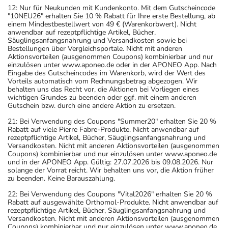
sich auf den letzten Tag des angegebenen Monats.
12: Nur für Neukunden mit Kundenkonto. Mit dem Gutscheincode
"10NEU26" erhalten Sie 10 % Rabatt für Ihre erste Bestellung, ab
einem Mindestbestellwert von 49 € (Warenkorbwert). Nicht
anwendbar auf rezeptpflichtige Artikel, Bücher,
Säuglingsanfangsnahrung und Versandkosten sowie bei
Bestellungen über Vergleichsportale. Nicht mit anderen
Aktionsvorteilen (ausgenommen Coupons) kombinierbar und nur
einzulösen unter www.aponeo.de oder in der APONEO App. Nach
Eingabe des Gutscheincodes im Warenkorb, wird der Wert des
Vorteils automatisch vom Rechnungsbetrag abgezogen. Wir
behalten uns das Recht vor, die Aktionen bei Vorliegen eines
wichtigen Grundes zu beenden oder ggf. mit einem anderen
Gutschein bzw. durch eine andere Aktion zu ersetzen.
21: Bei Verwendung des Coupons "Summer20" erhalten Sie 20 %
Rabatt auf viele Pierre Fabre-Produkte. Nicht anwendbar auf
rezeptpflichtige Artikel, Bücher, Säuglingsanfangsnahrung und
Versandkosten. Nicht mit anderen Aktionsvorteilen (ausgenommen
Coupons) kombinierbar und nur einzulösen unter www.aponeo.de
und in der APONEO App. Gültig: 27.07.2026 bis 09.08.2026. Nur
solange der Vorrat reicht. Wir behalten uns vor, die Aktion früher
zu beenden. Keine Barauszahlung.
22: Bei Verwendung des Coupons "Vital2026" erhalten Sie 20 %
Rabatt auf ausgewählte Orthomol-Produkte. Nicht anwendbar auf
rezeptpflichtige Artikel, Bücher, Säuglingsanfangsnahrung und
Versandkosten. Nicht mit anderen Aktionsvorteilen (ausgenommen
Coupons) kombinierbar und nur einzulösen unter www.aponeo.de