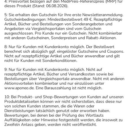
4: Preisvorteil bezogen auf den MediPreis-Referenzpreis (MRP) für
Achten Sie vor allem darauf, wenn Sie am Straßenverkehr
dieses Produkt (Stand: 06.08.2026).
teilnehmen oder Maschinen (auch im Haushalt) bedienen,
5: Sie erhalten den Gutschein für Ihre erste Newsletteranmeldung.
mit denen Sie sich verletzen können.
Gutscheinbedingungen: Mindestbestellwert 49 €. Rezeptpflichtige
Artikel, Bücher und Bestellungen von Sonderangeboten und
- Bei Nichteinhaltung des Behandlungsplans sind z.T.
Angeboten via Vergleichsportalen sind vom Gutschein
schwerwiegende Nebenwirkungen möglich. Eine
ausgeschlossen. Pro Kunde nur ein Gutschein. Nicht kombinierbar
mit anderen Gutscheinen, Sonderpreisen und Rabatt-Aktionen.
Überwachung der sachgemäßen Anwendung durch Dritte
8: Nur für Kunden mit Kundenkonto möglich. Der Bestellwert
ist bei gefährdeten Personen notwendig.
berechnet sich abzüglich ggf. eingelöster Gutscheine und Coupons.
- Es kann Arzneimittel geben, mit denen
Nicht auf rezeptpflichtige Artikel und Bücher anwendbar und gilt
nicht für Kunden mit Sonderkonditionen.
Wechselwirkungen auftreten. Sie sollten deswegen
generell vor der Behandlung mit einem neuen
9: Nur für Kunden mit Kundenkonto möglich. Nicht auf
rezeptpflichtige Artikel, Bücher und Versandkosten sowie bei
Arzneimittel jedes andere, das Sie bereits anwenden,
Bestellungen über Vergleichsportale anwendbar. Nicht mit anderen
dem Arzt oder Apotheker angeben. Das gilt auch für
Aktionsvorteilen kombinierbar und nur einzulösen unter
www.aponeo.de. Eine Barauszahlung ist nicht möglich.
Arzneimittel, die Sie selbst kaufen, nur gelegentlich
anwenden oder deren Anwendung schon einige Zeit
10: Bei Produkt- und Shop-Bewertungen von Kunden auf unseren
Produktdetailseiten können wir nicht sicherstellen, dass diese nur
zurückliegt.
von solchen Kunden stammen, die die Waren oder
Bitte verwenden Sie dieses Arzneimittel nicht mehr nach
Dienstleistungen tatsächlich genutzt oder erworben haben.
Bewertungen, bei denen bei der Prüfung des Wortlauts
dem auf der Packung oder der Umverpackung
Auffälligkeiten oder Hinweise festgestellt werden, die insoweit zu
angegebenen Verfallsdatum. Das Verfallsdatum bezieht
Zweifeln Anlass geben, werden nicht veröffentlicht.