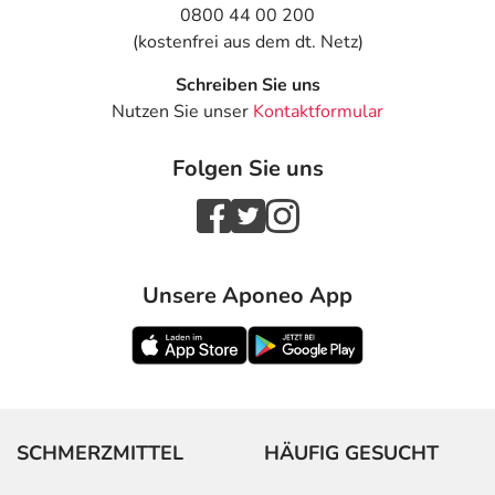
einem von 1.000 behandelten Patienten auftreten.
0800 44 00 200
(kostenfrei aus dem dt. Netz)
Dosierung
Schreiben Sie uns
Text
Personen
Einzeldosis
Gesamtdosis
Nutzen Sie unser
Kontaktformular
Abhängig von
Erwachsene
1 Pflaster
1-mal täglich
Folgen Sie uns
Ihrer
Erkrankung und
dem Stadium
der Behandlung,
wird das
Arzneimittel von
Unsere Aponeo App
Ihrem Arzt in
der Regel
folgendermaßen
dosiert:
Anwendungshinweise
SCHMERZMITTEL
HÄUFIG GESUCHT
Die Gesamtdosis sollte nicht ohne Rücksprache mit