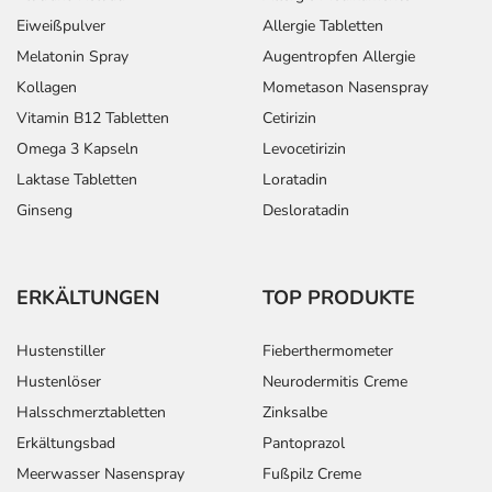
Folgebehandlung:
Eiweißpulver
Allergie Tabletten
Vorübergehende
Erwachsene
4 Tabletten
4 Tabletten
Melatonin Spray
Augentropfen Allergie
Durchblutungsstörung
und ältere
Kollagen
Mometason Nasenspray
der Hirngefäße,
Patienten
leichter ischämischer
Vitamin B12 Tabletten
Cetirizin
Schlaganfall: In
Omega 3 Kapseln
Levocetirizin
Kombination mit
Laktase Tabletten
Loratadin
anderen Arzneimitteln:
Erstdosis - einmalige
Ginseng
Desloratadin
Gabe:
Vorübergehende
Erwachsene
1 Tablette
1-mal tägli
ERKÄLTUNGEN
TOP PRODUKTE
Durchblutungsstörung
und ältere
der Hirngefäße,
Patienten
leichter ischämischer
Hustenstiller
Fieberthermometer
Schlaganfall: In
Hustenlöser
Neurodermitis Creme
Kombination mit
anderen Arzneimitteln:
Halsschmerztabletten
Zinksalbe
Folgebehandlung:
Erkältungsbad
Pantoprazol
Meerwasser Nasenspray
Fußpilz Creme