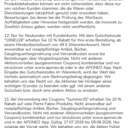
Produktdetailseiten können wir nicht sicherstellen, dass diese nur
nach seinen Anweisungen anwenden.
von solchen Kunden stammen, die die Waren oder
Dienstleistungen tatsächlich genutzt oder erworben haben.
Aufbewahrung
Bewertungen, bei denen bei der Prüfung des Wortlauts
Auffälligkeiten oder Hinweise festgestellt werden, die insoweit zu
Wichtige Hinweise
Zweifeln Anlass geben, werden nicht veröffentlicht.
12: Nur für Neukunden mit Kundenkonto. Mit dem Gutscheincode
Was sollten Sie beachten?
"10NEU26" erhalten Sie 10 % Rabatt für Ihre erste Bestellung, ab
einem Mindestbestellwert von 49 € (Warenkorbwert). Nicht
- Geben Sie vor einer Operation - dazu zählen auch
anwendbar auf rezeptpflichtige Artikel, Bücher,
kleinere Eingriffe wie z.B. das Ziehen eines Zahnes - die
Säuglingsanfangsnahrung und Versandkosten sowie bei
Bestellungen über Vergleichsportale. Nicht mit anderen
Einnahme/Anwendung des Arzneimittels an, da die
Aktionsvorteilen (ausgenommen Coupons) kombinierbar und nur
Blutungszeit verlängert sein kann.
einzulösen unter www.aponeo.de oder in der APONEO App. Nach
Eingabe des Gutscheincodes im Warenkorb, wird der Wert des
- Vorsicht bei Allergie gegen Natriumlaurylsulfat und
Vorteils automatisch vom Rechnungsbetrag abgezogen. Wir
ähnliche Stoffe!
behalten uns das Recht vor, die Aktionen bei Vorliegen eines
wichtigen Grundes zu beenden oder ggf. mit einem anderen
- Vorsicht bei Allergie gegen Propylenglykol und ähnliche
Gutschein bzw. durch eine andere Aktion zu ersetzen.
Stoffe!
21: Bei Verwendung des Coupons "Summer20" erhalten Sie 20 %
- Vorsicht bei Allergie gegen Polyethylenglykol(PEG)-
Rabatt auf viele Pierre Fabre-Produkte. Nicht anwendbar auf
haltige Stoffe!
rezeptpflichtige Artikel, Bücher, Säuglingsanfangsnahrung und
Versandkosten. Nicht mit anderen Aktionsvorteilen (ausgenommen
- Vorsicht bei Allergie gegen Farbstoffe (z.B. Indigocarmin
Coupons) kombinierbar und nur einzulösen unter www.aponeo.de
mit der E-Nummer E 132)!
und in der APONEO App. Gültig: 27.07.2026 bis 09.08.2026. Nur
solange der Vorrat reicht. Wir behalten uns vor, die Aktion früher
- Vorsicht bei einer Unverträglichkeit gegenüber Lactose.