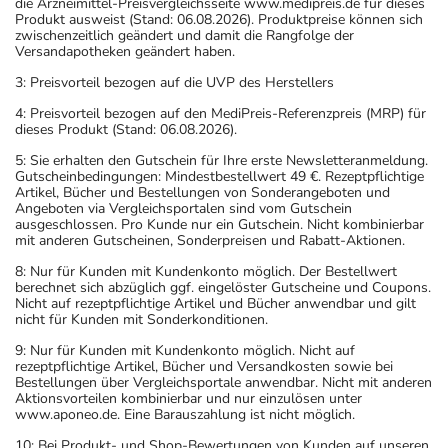
die Arzneimittel-Preisvergleichsseite www.medipreis.de für dieses
einem Arzt in Verbindung.
Produkt ausweist (Stand: 06.08.2026). Produktpreise können sich
zwischenzeitlich geändert und damit die Rangfolge der
Versandapotheken geändert haben.
Einnahme vergessen?
Einnahme um mind. 12 Stunden verpasst: Setzen Sie die
3: Preisvorteil bezogen auf die UVP des Herstellers
Einnahme zum nächsten vorgeschriebenen Zeitpunkt
4: Preisvorteil bezogen auf den MediPreis-Referenzpreis (MRP) für
normal (also nicht mit der doppelten Menge) fort.
dieses Produkt (Stand: 06.08.2026).
Einnahme um max. 12 Stunden verpasst: Nehmen Sie das
5: Sie erhalten den Gutschein für Ihre erste Newsletteranmeldung.
Arzneimittel ein, sobald Sie daran denken und halten
Gutscheinbedingungen: Mindestbestellwert 49 €. Rezeptpflichtige
Artikel, Bücher und Bestellungen von Sonderangeboten und
dann Ihren ursprünglichen Zeitplan ein.
Angeboten via Vergleichsportalen sind vom Gutschein
ausgeschlossen. Pro Kunde nur ein Gutschein. Nicht kombinierbar
mit anderen Gutscheinen, Sonderpreisen und Rabatt-Aktionen.
Generell gilt: Achten Sie vor allem bei Säuglingen,
8: Nur für Kunden mit Kundenkonto möglich. Der Bestellwert
Kleinkindern und älteren Menschen auf eine
berechnet sich abzüglich ggf. eingelöster Gutscheine und Coupons.
gewissenhafte Dosierung. Im Zweifelsfalle fragen Sie
Nicht auf rezeptpflichtige Artikel und Bücher anwendbar und gilt
nicht für Kunden mit Sonderkonditionen.
Ihren Arzt oder Apotheker nach etwaigen Auswirkungen
oder Vorsichtsmaßnahmen.
9: Nur für Kunden mit Kundenkonto möglich. Nicht auf
rezeptpflichtige Artikel, Bücher und Versandkosten sowie bei
Bestellungen über Vergleichsportale anwendbar. Nicht mit anderen
Eine vom Arzt verordnete Dosierung kann von den
Aktionsvorteilen kombinierbar und nur einzulösen unter
www.aponeo.de. Eine Barauszahlung ist nicht möglich.
Angaben der Packungsbeilage abweichen. Da der Arzt sie
individuell abstimmt, sollten Sie das Arzneimittel daher
10: Bei Produkt- und Shop-Bewertungen von Kunden auf unseren