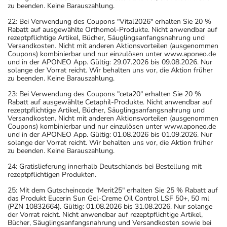
zu beenden. Keine Barauszahlung.
Wenn Sie eine Diabetes-Diät einhalten müssen, sollten
22: Bei Verwendung des Coupons "Vital2026" erhalten Sie 20 %
Sie den Zuckergehalt berücksichtigen.
Rabatt auf ausgewählte Orthomol-Produkte. Nicht anwendbar auf
- Es kann Arzneimittel geben, mit denen
rezeptpflichtige Artikel, Bücher, Säuglingsanfangsnahrung und
Versandkosten. Nicht mit anderen Aktionsvorteilen (ausgenommen
Wechselwirkungen auftreten. Sie sollten deswegen
Coupons) kombinierbar und nur einzulösen unter www.aponeo.de
generell vor der Behandlung mit einem neuen
und in der APONEO App. Gültig: 29.07.2026 bis 09.08.2026. Nur
solange der Vorrat reicht. Wir behalten uns vor, die Aktion früher
Arzneimittel jedes andere, das Sie bereits anwenden,
zu beenden. Keine Barauszahlung.
dem Arzt oder Apotheker angeben. Das gilt auch für
23: Bei Verwendung des Coupons "ceta20" erhalten Sie 20 %
Arzneimittel, die Sie selbst kaufen, nur gelegentlich
Rabatt auf ausgewählte Cetaphil-Produkte. Nicht anwendbar auf
anwenden oder deren Anwendung schon einige Zeit
rezeptpflichtige Artikel, Bücher, Säuglingsanfangsnahrung und
Versandkosten. Nicht mit anderen Aktionsvorteilen (ausgenommen
zurückliegt.
Coupons) kombinierbar und nur einzulösen unter www.aponeo.de
Bitte verwenden Sie dieses Arzneimittel nicht mehr nach
und in der APONEO App. Gültig: 01.08.2026 bis 01.09.2026. Nur
solange der Vorrat reicht. Wir behalten uns vor, die Aktion früher
dem auf der Packung oder der Umverpackung
zu beenden. Keine Barauszahlung.
angegebenen Verfallsdatum. Das Verfallsdatum bezieht
24: Gratislieferung innerhalb Deutschlands bei Bestellung mit
sich auf den letzten Tag des angegebenen Monats.
rezeptpflichtigen Produkten.
25: Mit dem Gutscheincode "Merit25" erhalten Sie 25 % Rabatt auf
das Produkt Eucerin Sun Gel-Creme Oil Control LSF 50+, 50 ml
(PZN 10832664). Gültig: 01.08.2026 bis 31.08.2026. Nur solange
der Vorrat reicht. Nicht anwendbar auf rezeptpflichtige Artikel,
Bücher, Säuglingsanfangsnahrung und Versandkosten sowie bei