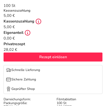
Refluthin, Lasea & Carmenthin Deals
Sport & Fitness
Täglich gut versorgt
100 St
Kassenzuzahlung
Salus Deals
Tierapotheke
5,00 €
Kassenzuzahlung
5,00 €
Vitamine & Mineralstoffe
Eigenanteil
0,00 €
Marken
Privatrezept
28,02 €
Rezept einlösen
Schnelle Lieferung
Sichere Zahlung
Geprüfter Shop
Darreichungsform:
Filmtabletten
Packungsgröße:
100 St