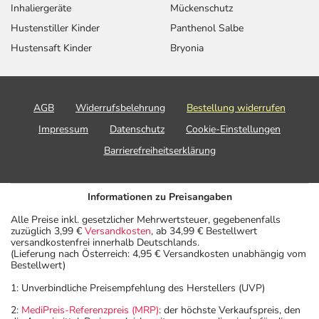
Anwendungshinweise
Inhaliergeräte
Mückenschutz
Hustenstiller Kinder
Panthenol Salbe
Die Gesamtdosis sollte nicht ohne Rücksprache mit
Hustensaft Kinder
Bryonia
einem Arzt oder Apotheker überschritten werden.
Art der Anwendung?
Nehmen Sie das Arzneimittel mit Flüssigkeit (z.B. 1 Glas
AGB
Widerrufsbelehrung
Bestellung widerrufen
Wasser) ein.
Impressum
Datenschutz
Cookie-Einstellungen
Barrierefreiheitserklärung
Dauer der Anwendung?
Die Anwendungsdauer richtet sich nach Art der
Beschwerde und/oder Dauer der Erkrankung und wird
Informationen zu Preisangaben
deshalb nur von Ihrem Arzt bestimmt.
Alle Preise inkl. gesetzlicher Mehrwertsteuer, gegebenenfalls
zuzüglich 3,99 €
Versandkosten
, ab 34,99 € Bestellwert
Überdosierung?
versandkostenfrei innerhalb Deutschlands.
(Lieferung nach Österreich: 4,95 € Versandkosten unabhängig vom
Bei einer Überdosierung kann es zu einer verlängerten
Bestellwert)
Blutungszeit mit anschließenden
1: Unverbindliche Preisempfehlung des Herstellers (UVP)
Blutungskomplikationen kommen. Setzen Sie sich bei
dem Verdacht auf eine Überdosierung umgehend mit
2:
MediPreis-Referenzpreis (MRP)
: der höchste Verkaufspreis, den