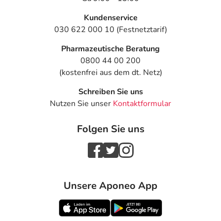
Kundenservice
Text
Personen
Einzeldosis
Gesamtdo
030 622 000 10 (Festnetztarif)
Vorhofflimmern: In
Erwachsene
1 Tablette
1-mal tägli
Pharmazeutische Beratung
Kombination mit
und ältere
0800 44 00 200
anderen Arzneimitteln:
Patienten
(kostenfrei aus dem dt. Netz)
Herzinfarkt,
Erwachsene
1 Tablette
1-mal tägli
Schreiben Sie uns
Schlaganfall und
und ältere
periphere arterielle
Patienten
Nutzen Sie unser
Kontaktformular
Verschlusskrankheit:
Als alleinige
Folgen Sie uns
Behandlung:
Akutes
Erwachsene
4 Tabletten
4 Tabletten
Koronarsyndrom: In
und ältere
Kombination mit
Patienten
anderen Arzneimitteln:
Unsere Aponeo App
Erstdosis - einmalige
Gabe: