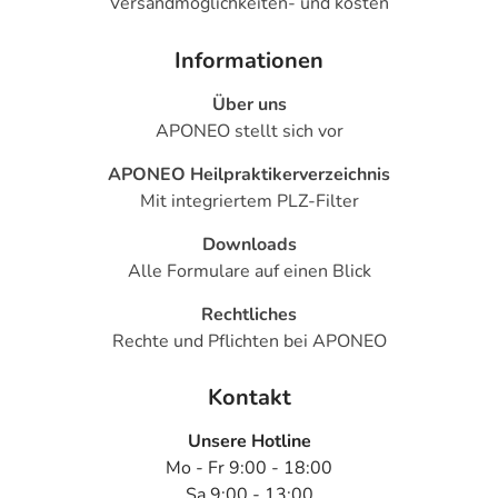
Versandmöglichkeiten- und kosten
- Hautausschlag
- Juckreiz
Informationen
- Hautblutungen aufgrund gestörter Blutgerinnung
Über uns
- Ausscheidung von Blutbestandteilen mit dem Urin
APONEO stellt sich vor
- Verlängerung der Blutungszeit
- Veränderung des Blutbildes
APONEO Heilpraktikerverzeichnis
- Magenschleimhautentzündung
Mit integriertem PLZ-Filter
- Verminderte Anzahl bestimmter weißer Blutkörperchen
(Neutrophile)
Downloads
Alle Formulare auf einen Blick
Bemerken Sie eine Befindlichkeitsstörung oder
Rechtliches
Veränderung während der Behandlung, wenden Sie sich
Rechte und Pflichten bei APONEO
an Ihren Arzt oder Apotheker.
Kontakt
Für die Information an dieser Stelle werden vor allem
Nebenwirkungen berücksichtigt, die bei mindestens
Unsere Hotline
einem von 1.000 behandelten Patienten auftreten.
Mo - Fr 9:00 - 18:00
Dosierung
Sa 9:00 - 13:00