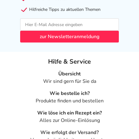
- Magen-Darm-Beschwerden
Hilfreiche Tipps zu aktuellen Themen
- Blutungen an Punktionsstellen
- Thrombozytopenie (Verminderung der Anzahl der
Blutplättchen)
- Leukopenie (Verminderung der Anzahl der weißen
zur Newsletteranmeldung
Blutkörperchen)
- Eosinophilie (erhöhte Anzahl an bestimmten weißen
Blutkörperchen)
Hilfe & Service
- Hirnblutungen
- Kopfschmerzen
Übersicht
- Missempfindungen
Wir sind gern für Sie da
- Schwindel
Wie bestelle ich?
- Benommenheit
Produkte finden und bestellen
- Blutungen im Auge
- Geschwüre im Verdauungstrakt
Wie löse ich ein Rezept ein?
- Erbrechen
Alles zur Online-Einlösung
- Übelkeit
- Verstopfung
Wie erfolgt der Versand?
- Blähungen