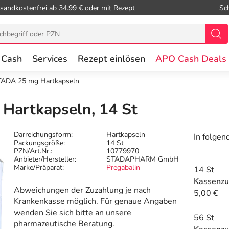
sandkostenfrei ab 34.99 € oder mit Rezept
Sc
 Cash
Services
Rezept einlösen
APO Cash Deals
TADA 25 mg Hartkapseln
Hartkapseln, 14 St
Darreichungsform:
Hartkapseln
In folgen
Packungsgröße:
14 St
PZN/Art.Nr.:
10779970
Anbieter/Hersteller:
STADAPHARM GmbH
Marke/Präparat:
Pregabalin
14 St
Kassenzu
Abweichungen der Zuzahlung je nach
5,00 €
Krankenkasse möglich. Für genaue Angaben
wenden Sie sich bitte an unsere
56 St
pharmazeutische Beratung.