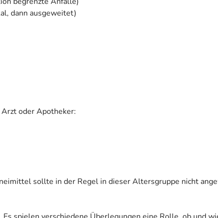
tion begrenzte Anfälle)
okal, dann ausgeweitet)
 Arzt oder Apotheker:
neimittel sollte in der Regel in dieser Altersgruppe nicht an
. Es spielen verschiedene Überlegungen eine Rolle, ob und wi