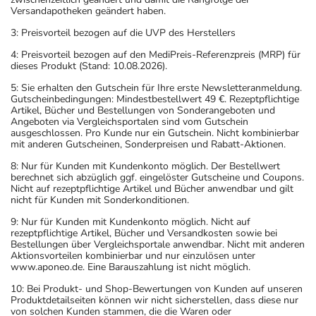
Wichtige Hinweise
Versandapotheken geändert haben.
3: Preisvorteil bezogen auf die UVP des Herstellers
Was sollten Sie beachten?
- Vorsicht bei Kortikoid-Allergie (z.B. Kortison)!
4: Preisvorteil bezogen auf den MediPreis-Referenzpreis (MRP) für
dieses Produkt (Stand: 10.08.2026).
- Vorsicht bei Allergie gegen Propylenglykol und ähnliche
Stoffe!
5: Sie erhalten den Gutschein für Ihre erste Newsletteranmeldung.
Gutscheinbedingungen: Mindestbestellwert 49 €. Rezeptpflichtige
- Vorsicht bei Allergie gegen Phenole und ähnliche
Artikel, Bücher und Bestellungen von Sonderangeboten und
Stoffe!
Angeboten via Vergleichsportalen sind vom Gutschein
ausgeschlossen. Pro Kunde nur ein Gutschein. Nicht kombinierbar
- Antioxidantien (z.B. Butylhydroxyanisol,
mit anderen Gutscheinen, Sonderpreisen und Rabatt-Aktionen.
Butylhydroxytoluol) können Hautreizungen (z.B.
8: Nur für Kunden mit Kundenkonto möglich. Der Bestellwert
Kontaktdermatitis), Reizungen der Augen und
berechnet sich abzüglich ggf. eingelöster Gutscheine und Coupons.
Schleimhäute hervorrufen.
Nicht auf rezeptpflichtige Artikel und Bücher anwendbar und gilt
nicht für Kunden mit Sonderkonditionen.
Bitte verwenden Sie dieses Arzneimittel nicht mehr nach
dem auf der Packung oder der Umverpackung
9: Nur für Kunden mit Kundenkonto möglich. Nicht auf
rezeptpflichtige Artikel, Bücher und Versandkosten sowie bei
angegebenen Verfallsdatum. Das Verfallsdatum bezieht
Bestellungen über Vergleichsportale anwendbar. Nicht mit anderen
sich auf den letzten Tag des angegebenen Monats.
Aktionsvorteilen kombinierbar und nur einzulösen unter
www.aponeo.de. Eine Barauszahlung ist nicht möglich.
10: Bei Produkt- und Shop-Bewertungen von Kunden auf unseren
Produktdetailseiten können wir nicht sicherstellen, dass diese nur
von solchen Kunden stammen, die die Waren oder