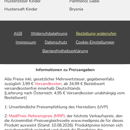
Hustenstiller Kinder
Panthenol Salbe
oder Vorsichtsmaßnahmen.
Hustensaft Kinder
Bryonia
Eine vom Arzt verordnete Dosierung kann von den
Angaben der Packungsbeilage abweichen. Da der Arzt sie
AGB
Widerrufsbelehrung
Bestellung widerrufen
individuell abstimmt, sollten Sie das Arzneimittel daher
nach seinen Anweisungen anwenden.
Impressum
Datenschutz
Cookie-Einstellungen
Barrierefreiheitserklärung
Aufbewahrung
Aufbewahrung
Informationen zu Preisangaben
Lagerung vor Anbruch
Alle Preise inkl. gesetzlicher Mehrwertsteuer, gegebenenfalls
zuzüglich 3,99 €
Versandkosten
, ab 34,99 € Bestellwert
Das Arzneimittel muss vor Hitze geschützt aufbewahrt
versandkostenfrei innerhalb Deutschlands.
werden.
(Lieferung nach Österreich: 4,95 € Versandkosten unabhängig vom
Bestellwert)
Aufbewahrung nach Anbruch oder Zubereitung
Das Arzneimittel darf nach Anbruch/Zubereitung
1: Unverbindliche Preisempfehlung des Herstellers (UVP)
höchstens 1 Jahr verwendet werden!
2:
MediPreis-Referenzpreis (MRP)
: der höchste Verkaufspreis, den
Das Arzneimittel muss nach Anbruch/Zubereitung bei
die Arzneimittel-Preisvergleichsseite www.medipreis.de für dieses
Produkt ausweist (Stand: 10.08.2026). Produktpreise können sich
Raumtemperatur aufbewahrt werden!
zwischenzeitlich geändert und damit die Rangfolge der