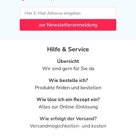
wie das Arzneimittel in der Schwangerschaft angewendet
werden kann.
- Stillzeit: Das Arzneimittel sollte nicht auf die Brust
zur Newsletteranmeldung
aufgetragen werden.
Ist Ihnen das Arzneimittel trotz einer Gegenanzeige
Hilfe & Service
verordnet worden, sprechen Sie mit Ihrem Arzt oder
Apotheker. Der therapeutische Nutzen kann höher sein,
Übersicht
als das Risiko, das die Anwendung bei einer
Wir sind gern für Sie da
Gegenanzeige in sich birgt.
Wie bestelle ich?
Nebenwirkungen
Produkte finden und bestellen
Welche unerwünschten Wirkungen können auftreten?
Wie löse ich ein Rezept ein?
Alles zur Online-Einlösung
- Hautschuppung bzw. -abschälung (Exfoliation)
- Juckreiz (Pruritus)
Wie erfolgt der Versand?
- Hautinfektion, einschließlich:
Versandmöglichkeiten- und kosten
- Bakterieninfektion der Haut