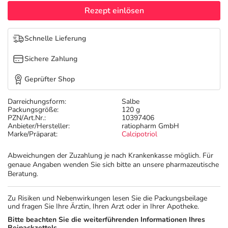
Refluthin, Lasea & Carmenthin Deals
Sport & Fitness
Sommerpflege für Haar und Kopfhaut
Rezept einlösen
Salus Deals
Tierapotheke
Täglich gut versorgt
Schnelle Lieferung
Sichere Zahlung
Vitamine & Mineralstoffe
Geprüfter Shop
Marken
Darreichungsform:
Salbe
Packungsgröße:
120 g
PZN/Art.Nr.:
10397406
Anbieter/Hersteller:
ratiopharm GmbH
Marke/Präparat:
Calcipotriol
Abweichungen der Zuzahlung je nach Krankenkasse möglich. Für
genaue Angaben wenden Sie sich bitte an unsere pharmazeutische
Beratung.
Zu Risiken und Nebenwirkungen lesen Sie die Packungsbeilage
und fragen Sie Ihre Ärztin, Ihren Arzt oder in Ihrer Apotheke.
Bitte beachten Sie die weiterführenden Informationen Ihres
Beipackzettels.