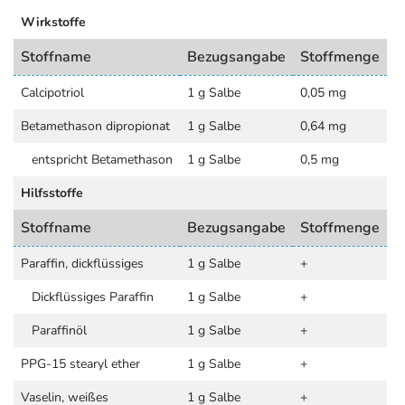
Wirkstoffe
Stoffname
Bezugsangabe
Stoffmenge
Calcipotriol
1 g Salbe
0,05 mg
Betamethason dipropionat
1 g Salbe
0,64 mg
entspricht Betamethason
1 g Salbe
0,5 mg
Hilfsstoffe
Stoffname
Bezugsangabe
Stoffmenge
Paraffin, dickflüssiges
1 g Salbe
+
Dickflüssiges Paraffin
1 g Salbe
+
Paraffinöl
1 g Salbe
+
PPG-15 stearyl ether
1 g Salbe
+
Vaselin, weißes
1 g Salbe
+