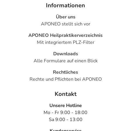
- Pilzinfektion der Haut
Informationen
- Virusinfektion der Haut
Über uns
- Haarbalgentzündung
APONEO stellt sich vor
- Rückbildung der Haut (Pergamenthaut, Hautatrophie)
- Verschlechterung einer bestehenden Schuppenflechte
APONEO Heilpraktikerverzeichnis
(Psoriasis)
Mit integriertem PLZ-Filter
- Hautentzündung
- Hautrötung durch gesteigerte Durchblutung (Erythem)
Downloads
- Hautausschlag
Alle Formulare auf einen Blick
- Schuppen bildender Hautausschlag (exfoliativer
Rechtliches
Hautauschlag)
Rechte und Pflichten bei APONEO
- Knotiger Hautausschlag (Papulöser Hautauschlag)
- Hautausschlag mit Eiterbläschen
Kontakt
- Kleinfleckige Haut- und Schleimhauteinblutungen
(Purpura)
Unsere Hotline
- Fleckenartige Hautblutung (Ekchymose)
Mo - Fr 9:00 - 18:00
- Brennendes Gefühl auf der Haut
Sa 9:00 - 13:00
- Hautreizung
- Entfärbung an der Verabreichungsstelle