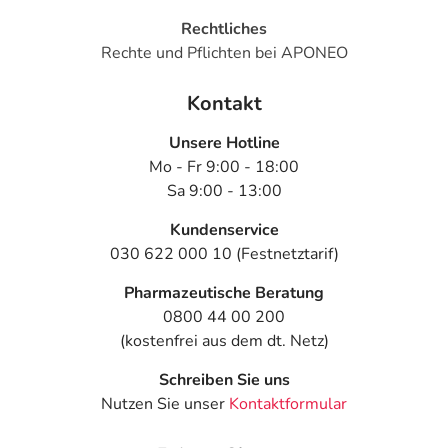
- Husten
- Infektionen mit Hefepilzen, wie:
Rechtliches
- Mundsoor
Rechte und Pflichten bei APONEO
- Magen-Darm-Beschwerden, wie:
- Übelkeit
Kontakt
- Kopfschmerzen
Unsere Hotline
- Schwindel
Mo - Fr 9:00 - 18:00
- Zittern
Sa 9:00 - 13:00
- Schlafstörungen
- Nervosität
Kundenservice
- Unruhe
030 622 000 10 (Festnetztarif)
- Erregung
- Pulsbeschleunigung
Pharmazeutische Beratung
- Herzklopfen
0800 44 00 200
- Störungen des Salzhaushaltes, wie:
(kostenfrei aus dem dt. Netz)
- Kaliummangel
Schreiben Sie uns
- Muskelkrämpfe
Nutzen Sie unser
Kontaktformular
- Blutergüsse