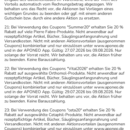
Vorteils automatisch vom Rechnungsbetrag abgezogen. Wir
langsam, das heißt mit einem schrittweisen
behalten uns das Recht vor, die Aktionen bei Vorliegen eines
Ausschleichen der Dosis, beendet werden. Lassen Sie
wichtigen Grundes zu beenden oder ggf. mit einem anderen
Gutschein bzw. durch eine andere Aktion zu ersetzen.
sich dazu am besten von Ihrem Arzt oder Apotheker
beraten.
21: Bei Verwendung des Coupons "Summer20" erhalten Sie 20 %
Rabatt auf viele Pierre Fabre-Produkte. Nicht anwendbar auf
- Dieses Arzneimittel enthält Stoffe, die unter
rezeptpflichtige Artikel, Bücher, Säuglingsanfangsnahrung und
Umständen als Dopingstoffe eingeordnet werden
Versandkosten. Nicht mit anderen Aktionsvorteilen (ausgenommen
Coupons) kombinierbar und nur einzulösen unter www.aponeo.de
können. Fragen Sie dazu Ihren Arzt oder Apotheker.
und in der APONEO App. Gültig: 27.07.2026 bis 09.08.2026. Nur
- Vorsicht bei Kortikoid-Allergie (z.B. Kortison)!
solange der Vorrat reicht. Wir behalten uns vor, die Aktion früher
zu beenden. Keine Barauszahlung.
- Vorsicht bei Allergie gegen Kuhmilch bzw.
Rinderproteine!
22: Bei Verwendung des Coupons "Vital2026" erhalten Sie 20 %
Rabatt auf ausgewählte Orthomol-Produkte. Nicht anwendbar auf
- Vorsicht bei Allergie gegen Milchprotein.
rezeptpflichtige Artikel, Bücher, Säuglingsanfangsnahrung und
- Es kann Arzneimittel geben, mit denen
Versandkosten. Nicht mit anderen Aktionsvorteilen (ausgenommen
Coupons) kombinierbar und nur einzulösen unter www.aponeo.de
Wechselwirkungen auftreten. Sie sollten deswegen
und in der APONEO App. Gültig: 29.07.2026 bis 09.08.2026. Nur
generell vor der Behandlung mit einem neuen
solange der Vorrat reicht. Wir behalten uns vor, die Aktion früher
zu beenden. Keine Barauszahlung.
Arzneimittel jedes andere, das Sie bereits anwenden,
dem Arzt oder Apotheker angeben. Das gilt auch für
23: Bei Verwendung des Coupons "ceta20" erhalten Sie 20 %
Rabatt auf ausgewählte Cetaphil-Produkte. Nicht anwendbar auf
Arzneimittel, die Sie selbst kaufen, nur gelegentlich
rezeptpflichtige Artikel, Bücher, Säuglingsanfangsnahrung und
anwenden oder deren Anwendung schon einige Zeit
Versandkosten. Nicht mit anderen Aktionsvorteilen (ausgenommen
Coupons) kombinierbar und nur einzulösen unter www.aponeo.de