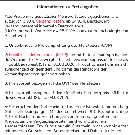
Führen Sie die Anwendung durch, sobald Sie daran
Informationen zu Preisangaben
denken und halten Sie dann Ihren Zeitplan ein.
Alle Preise inkl. gesetzlicher Mehrwertsteuer, gegebenenfalls
zuzüglich 3,99 €
Versandkosten
, ab 34,99 € Bestellwert
Generell gilt: Achten Sie vor allem bei Säuglingen,
versandkostenfrei innerhalb Deutschlands.
Kleinkindern und älteren Menschen auf eine
(Lieferung nach Österreich: 4,95 € Versandkosten unabhängig vom
Bestellwert)
gewissenhafte Dosierung. Im Zweifelsfalle fragen Sie
Ihren Arzt oder Apotheker nach etwaigen Auswirkungen
1: Unverbindliche Preisempfehlung des Herstellers (UVP)
oder Vorsichtsmaßnahmen.
2:
MediPreis-Referenzpreis (MRP)
: der höchste Verkaufspreis, den
die Arzneimittel-Preisvergleichsseite www.medipreis.de für dieses
Produkt ausweist (Stand: 09.08.2026). Produktpreise können sich
Eine vom Arzt verordnete Dosierung kann von den
zwischenzeitlich geändert und damit die Rangfolge der
Angaben der Packungsbeilage abweichen. Da der Arzt sie
Versandapotheken geändert haben.
individuell abstimmt, sollten Sie das Arzneimittel daher
3: Preisvorteil bezogen auf die UVP des Herstellers
nach seinen Anweisungen anwenden.
4: Preisvorteil bezogen auf den MediPreis-Referenzpreis (MRP) für
dieses Produkt (Stand: 09.08.2026).
Aufbewahrung
5: Sie erhalten den Gutschein für Ihre erste Newsletteranmeldung.
Aufbewahrung
Gutscheinbedingungen: Mindestbestellwert 49 €. Rezeptpflichtige
Artikel, Bücher und Bestellungen von Sonderangeboten und
Angeboten via Vergleichsportalen sind vom Gutschein
Lagerung vor Anbruch
ausgeschlossen. Pro Kunde nur ein Gutschein. Nicht kombinierbar
mit anderen Gutscheinen, Sonderpreisen und Rabatt-Aktionen.
Das Arzneimittel muss