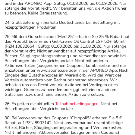
zurückliegt.
und in der APONEO App. Gültig: 01.08.2026 bis 01.09.2026. Nur
Bitte verwenden Sie dieses Arzneimittel nicht mehr nach
solange der Vorrat reicht. Wir behalten uns vor, die Aktion früher
zu beenden. Keine Barauszahlung.
dem auf der Packung oder der Umverpackung
angegebenen Verfallsdatum. Das Verfallsdatum bezieht
24: Gratislieferung innerhalb Deutschlands bei Bestellung mit
rezeptpflichtigen Produkten.
sich auf den letzten Tag des angegebenen Monats.
25: Mit dem Gutscheincode "Merit25" erhalten Sie 25 % Rabatt auf
das Produkt Eucerin Sun Gel-Creme Oil Control LSF 50+, 50 ml
(PZN 10832664). Gültig: 01.08.2026 bis 31.08.2026. Nur solange
der Vorrat reicht. Nicht anwendbar auf rezeptpflichtige Artikel,
Bücher, Säuglingsanfangsnahrung und Versandkosten sowie bei
Bestellungen über Vergleichsportale. Nicht mit anderen
Aktionsvorteilen (ausgenommen Coupons) kombinierbar und nur
einzulösen unter www.aponeo.de oder in der APONEO App. Nach
Eingabe des Gutscheincodes im Warenkorb, wird der Wert des
Vorteils automatisch vom Rechnungsbetrag abgezogen. Wir
behalten uns das Recht vor, die Aktionen bei Vorliegen eines
wichtigen Grundes zu beenden oder ggf. mit einem anderen
Gutschein bzw. durch eine andere Aktion zu ersetzen.
26: Es gelten die aktuellen
Teilnahmebedingungen
. Nicht bei
Bestellungen über Vergleichsportale.
30: Bei Verwendung des Coupons "Ciclopoli5" erhalten Sie 5 €
Rabatt auf PZN 8907142. Nicht anwendbar auf rezeptpflichtige
Artikel, Bücher, Säuglingsanfangsnahrung und Versandkosten.
Nicht mit anderen Aktionsvorteilen (ausgenommen Coupons)