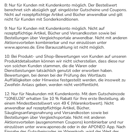
8: Nur für Kunden mit Kundenkonto möglich. Der Bestellwert
- vor Hitze geschützt
berechnet sich abzüglich ggf. eingelöster Gutscheine und Coupons.
- vor Feuchtigkeit geschützt (z.B. im fest verschlossenen
Nicht auf rezeptpflichtige Artikel und Bücher anwendbar und gilt
nicht für Kunden mit Sonderkonditionen.
Behältnis)
aufbewahrt werden.
9: Nur für Kunden mit Kundenkonto möglich. Nicht auf
rezeptpflichtige Artikel, Bücher und Versandkosten sowie bei
Aufbewahrung nach Anbruch oder Zubereitung
Bestellungen über Vergleichsportale anwendbar. Nicht mit anderen
Das Arzneimittel darf nach Anbruch/Zubereitung
Aktionsvorteilen kombinierbar und nur einzulösen unter
www.aponeo.de. Eine Barauszahlung ist nicht möglich.
höchstens 1 Jahr verwendet werden!
Das Arzneimittel muss nach Anbruch/Zubereitung
10: Bei Produkt- und Shop-Bewertungen von Kunden auf unseren
Produktdetailseiten können wir nicht sicherstellen, dass diese nur
- bei Raumtemperatur
von solchen Kunden stammen, die die Waren oder
- vor Feuchtigkeit geschützt (z.B. im fest verschlossenen
Dienstleistungen tatsächlich genutzt oder erworben haben.
Bewertungen, bei denen bei der Prüfung des Wortlauts
Behältnis)
Auffälligkeiten oder Hinweise festgestellt werden, die insoweit zu
aufbewahrt werden!
Zweifeln Anlass geben, werden nicht veröffentlicht.
Diese Angabe gilt nach dem Öffnen der
12: Nur für Neukunden mit Kundenkonto. Mit dem Gutscheincode
Folienverpackung.
"10NEU26" erhalten Sie 10 % Rabatt für Ihre erste Bestellung, ab
einem Mindestbestellwert von 49 € (Warenkorbwert). Nicht
Wichtige Hinweise
anwendbar auf rezeptpflichtige Artikel, Bücher,
Säuglingsanfangsnahrung und Versandkosten sowie bei
Was sollten Sie beachten?
Bestellungen über Vergleichsportale. Nicht mit anderen
Aktionsvorteilen (ausgenommen Coupons) kombinierbar und nur
- Durch plötzliches Absetzen können Probleme oder
einzulösen unter www.aponeo.de oder in der APONEO App. Nach
Beschwerden auftreten. Deshalb sollte die Behandlung
Eingabe des Gutscheincodes im Warenkorb, wird der Wert des