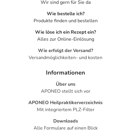
Wir sind gern für Sie da
wie das Arzneimittel in der Schwangerschaft angewendet
werden kann.
Wie bestelle ich?
- Stillzeit: Wenden Sie sich an Ihren Arzt oder Apotheker.
Produkte finden und bestellen
Er wird Ihre besondere Ausgangslage prüfen und Sie
entsprechend beraten, ob und wie Sie mit dem Stillen
Wie löse ich ein Rezept ein?
weitermachen können.
Alles zur Online-Einlösung
Wie erfolgt der Versand?
Ist Ihnen das Arzneimittel trotz einer Gegenanzeige
Versandmöglichkeiten- und kosten
verordnet worden, sprechen Sie mit Ihrem Arzt oder
Apotheker. Der therapeutische Nutzen kann höher sein,
Informationen
als das Risiko, das die Anwendung bei einer
Gegenanzeige in sich birgt.
Über uns
APONEO stellt sich vor
Nebenwirkungen
APONEO Heilpraktikerverzeichnis
Welche unerwünschten Wirkungen können auftreten?
Mit integriertem PLZ-Filter
- Reizerscheinungen im Mund und im Rachen
Downloads
- Heiserkeit
Alle Formulare auf einen Blick