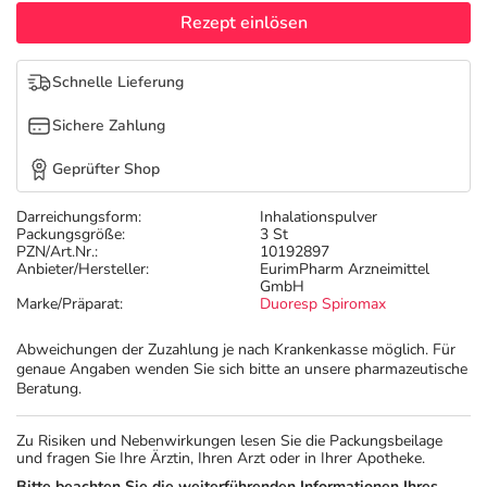
Refluthin, Lasea & Carmenthin Deals
Sport & Fitness
Täglich gut versorgt
Rezept einlösen
Salus Deals
Tierapotheke
Schnelle Lieferung
Sichere Zahlung
Vitamine & Mineralstoffe
Geprüfter Shop
Marken
Darreichungsform:
Inhalationspulver
Packungsgröße:
3 St
PZN/Art.Nr.:
10192897
Anbieter/Hersteller:
EurimPharm Arzneimittel
GmbH
Marke/Präparat:
Duoresp Spiromax
Abweichungen der Zuzahlung je nach Krankenkasse möglich. Für
genaue Angaben wenden Sie sich bitte an unsere pharmazeutische
Beratung.
Zu Risiken und Nebenwirkungen lesen Sie die Packungsbeilage
und fragen Sie Ihre Ärztin, Ihren Arzt oder in Ihrer Apotheke.
Bitte beachten Sie die weiterführenden Informationen Ihres