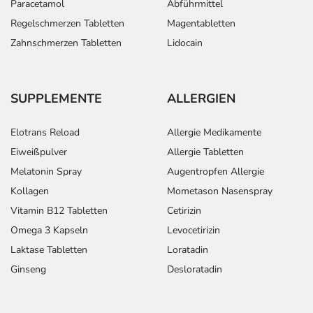
Paracetamol
Abführmittel
bronchiale: Bei
starken
Regelschmerzen Tabletten
Magentabletten
Beschwerden:
Zahnschmerzen Tabletten
Lidocain
Dauerbehandlung:
Bei chronisch
Erwachsene
1 Einzeldosis
2-mal täglich
obstruktiver
SUPPLEMENTE
ALLERGIEN
Lungenerkrankung
(COPD):
Elotrans Reload
Allergie Medikamente
Eiweißpulver
Allergie Tabletten
Anwendungshinweise
Melatonin Spray
Augentropfen Allergie
Kollagen
Mometason Nasenspray
Die Gesamtdosis sollte nicht ohne Rücksprache mit
einem Arzt oder Apotheker überschritten werden.
Vitamin B12 Tabletten
Cetirizin
Omega 3 Kapseln
Levocetirizin
Art der Anwendung?
Laktase Tabletten
Loratadin
Inhalieren Sie das Arzneimittel. Lassen Sie sich zu der
Ginseng
Desloratadin
Anwendung von Ihrem Arzt oder Apotheker beraten. Die
Anwendung sollte nur erfolgen, wenn der sichere
Umgang mit dem Arzneimittel gewährt ist. Die