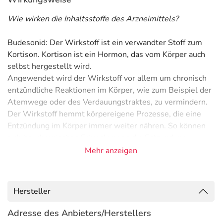
Wie wirken die Inhaltsstoffe des Arzneimittels?
Budesonid: Der Wirkstoff ist ein verwandter Stoff zum
Kortison. Kortison ist ein Hormon, das vom Körper auch
selbst hergestellt wird.
Angewendet wird der Wirkstoff vor allem um chronisch
entzündliche Reaktionen im Körper, wie zum Beispiel der
Atemwege oder des Verdauungstraktes, zu vermindern.
Der Wirkstoff hemmt körpereigene Prozesse, die eine
Entzündung im Körper immer weiter nähren. So können
sich bei chronischen Erkrankungen die Entzündung
verselbständigen und durch Schwellungen der
Mehr anzeigen
betroffenen Haut bzw Schleimhaut zu weit reichenden
Beschwerden führen.
Optimal wirkt der Stoff erst, wenn er regelmäßig
Hersteller
angewendet wird.
Adresse des Anbieters/Herstellers