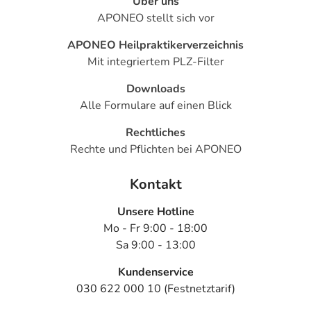
Über uns
APONEO stellt sich vor
Für die Information an dieser Stelle werden vor allem
APONEO Heilpraktikerverzeichnis
Nebenwirkungen berücksichtigt, die bei mindestens
Mit integriertem PLZ-Filter
einem von 1.000 behandelten Patienten auftreten.
Downloads
Dosierung
Alle Formulare auf einen Blick
Anwendungshinweise
Rechtliches
Art der Anwendung?
Rechte und Pflichten bei APONEO
Die Anwendung sollte nur durch Fachpersonal oder nach
deren Anweisung erfolgen.
Kontakt
Dauer der Anwendung?
Unsere Hotline
Die Anwendungsdauer richtet sich nach Art der
Mo - Fr 9:00 - 18:00
Beschwerde und/oder Dauer der Erkrankung und wird
Sa 9:00 - 13:00
deshalb nur von Ihrem Arzt bestimmt.
Kundenservice
030 622 000 10 (Festnetztarif)
Überdosierung?
Es kann zu einer Vielzahl von