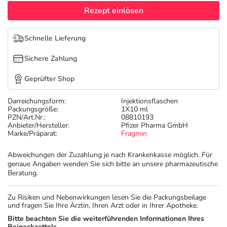
Refluthin, Lasea & Carmenthin Deals
Sport & Fitness
Täglich gut versorgt
Rezept einlösen
Salus Deals
Tierapotheke
Schnelle Lieferung
Sichere Zahlung
Vitamine & Mineralstoffe
Geprüfter Shop
Marken
Darreichungsform:
Injektionsflaschen
Packungsgröße:
1X10 ml
PZN/Art.Nr.:
08810193
Anbieter/Hersteller:
Pfizer Pharma GmbH
Marke/Präparat:
Fragmin
Abweichungen der Zuzahlung je nach Krankenkasse möglich. Für
genaue Angaben wenden Sie sich bitte an unsere pharmazeutische
Beratung.
Zu Risiken und Nebenwirkungen lesen Sie die Packungsbeilage
und fragen Sie Ihre Ärztin, Ihren Arzt oder in Ihrer Apotheke.
Bitte beachten Sie die weiterführenden Informationen Ihres
Beipackzettels.