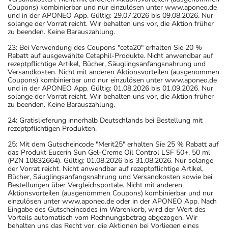
Coupons) kombinierbar und nur einzulösen unter www.aponeo.de
und in der APONEO App. Gültig: 29.07.2026 bis 09.08.2026. Nur
solange der Vorrat reicht. Wir behalten uns vor, die Aktion früher
zu beenden. Keine Barauszahlung.
23: Bei Verwendung des Coupons "ceta20" erhalten Sie 20 %
Rabatt auf ausgewählte Cetaphil-Produkte. Nicht anwendbar auf
rezeptpflichtige Artikel, Bücher, Säuglingsanfangsnahrung und
Versandkosten. Nicht mit anderen Aktionsvorteilen (ausgenommen
Coupons) kombinierbar und nur einzulösen unter www.aponeo.de
und in der APONEO App. Gültig: 01.08.2026 bis 01.09.2026. Nur
solange der Vorrat reicht. Wir behalten uns vor, die Aktion früher
zu beenden. Keine Barauszahlung.
24: Gratislieferung innerhalb Deutschlands bei Bestellung mit
rezeptpflichtigen Produkten.
25: Mit dem Gutscheincode "Merit25" erhalten Sie 25 % Rabatt auf
das Produkt Eucerin Sun Gel-Creme Oil Control LSF 50+, 50 ml
(PZN 10832664). Gültig: 01.08.2026 bis 31.08.2026. Nur solange
der Vorrat reicht. Nicht anwendbar auf rezeptpflichtige Artikel,
Bücher, Säuglingsanfangsnahrung und Versandkosten sowie bei
Bestellungen über Vergleichsportale. Nicht mit anderen
Aktionsvorteilen (ausgenommen Coupons) kombinierbar und nur
einzulösen unter www.aponeo.de oder in der APONEO App. Nach
Eingabe des Gutscheincodes im Warenkorb, wird der Wert des
Vorteils automatisch vom Rechnungsbetrag abgezogen. Wir
behalten uns das Recht vor, die Aktionen bei Vorliegen eines