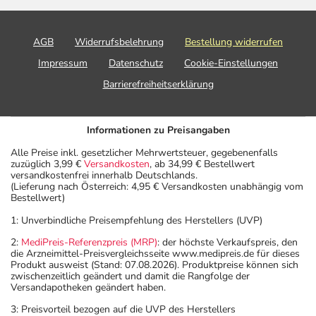
sich auf den letzten Tag des angegebenen Monats.
AGB
Widerrufsbelehrung
Bestellung widerrufen
Impressum
Datenschutz
Cookie-Einstellungen
Barrierefreiheitserklärung
Informationen zu Preisangaben
Alle Preise inkl. gesetzlicher Mehrwertsteuer, gegebenenfalls
zuzüglich 3,99 €
Versandkosten
, ab 34,99 € Bestellwert
versandkostenfrei innerhalb Deutschlands.
(Lieferung nach Österreich: 4,95 € Versandkosten unabhängig vom
Bestellwert)
1: Unverbindliche Preisempfehlung des Herstellers (UVP)
2:
MediPreis-Referenzpreis (MRP)
: der höchste Verkaufspreis, den
die Arzneimittel-Preisvergleichsseite www.medipreis.de für dieses
Produkt ausweist (Stand: 07.08.2026). Produktpreise können sich
zwischenzeitlich geändert und damit die Rangfolge der
Versandapotheken geändert haben.
3: Preisvorteil bezogen auf die UVP des Herstellers