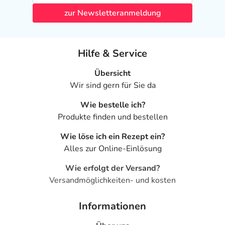
Injektion
zur Newsletteranmeldung
- Schmerzen an der Einstichstelle
- Übelkeit
- Kopfschmerzen
Hilfe & Service
- Hyperthermie (Störungen der Wärmeregulation)
- Gliederschmerzen
Übersicht
- Nesselsucht
Wir sind gern für Sie da
- Erbrechen
- Juckreiz
Wie bestelle ich?
- Anfälle von Atemnot
Produkte finden und bestellen
- Verkrampfung der Bronchien
Wie löse ich ein Rezept ein?
- Blutdruckabfall
Alles zur Online-Einlösung
- Bluterbrechen
- Verhärtungen der Haut und der Unterhaut
Wie erfolgt der Versand?
- Rötungen und Verfärbungen an der Einstichstelle
Versandmöglichkeiten- und kosten
Bemerken Sie eine Befindlichkeitsstörung oder
Informationen
Veränderung während der Behandlung, wenden Sie sich
an Ihren Arzt oder Apotheker.