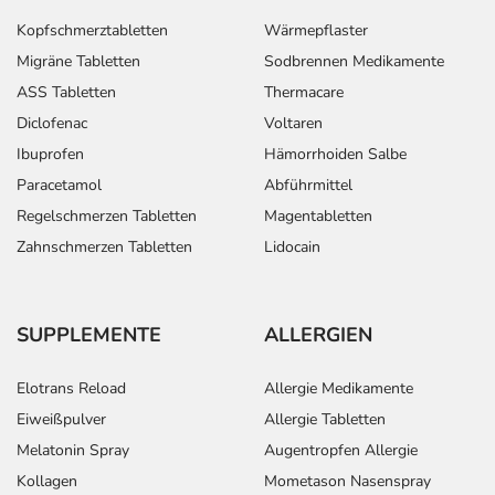
Aufbewahrung
Kopfschmerztabletten
Wärmepflaster
Migräne Tabletten
Sodbrennen Medikamente
Lagerung vor Anbruch
ASS Tabletten
Thermacare
Das Arzneimittel muss vor Hitze geschützt aufbewahrt
werden.
Diclofenac
Voltaren
Aufbewahrung nach Anbruch oder Zubereitung
Ibuprofen
Hämorrhoiden Salbe
Das Arzneimittel darf nach Anbruch/Zubereitung
Paracetamol
Abführmittel
höchstens 14 Tage verwendet werden!
Regelschmerzen Tabletten
Magentabletten
Das Arzneimittel muss nach Anbruch/Zubereitung bei
Zahnschmerzen Tabletten
Lidocain
Raumtemperatur aufbewahrt werden!
Wichtige Hinweise
Was sollten Sie beachten?
SUPPLEMENTE
ALLERGIEN
- Geben Sie vor einer Operation - dazu zählen auch
kleinere Eingriffe wie z.B. das Ziehen eines Zahnes - die
Elotrans Reload
Allergie Medikamente
Einnahme/Anwendung des Arzneimittels an, da die
Eiweißpulver
Allergie Tabletten
Blutungszeit verlängert sein kann.
Melatonin Spray
Augentropfen Allergie
- Vorsicht bei Allergie gegen Heparin!
- Vorsicht bei Allergie gegen Schweineproteine!
Kollagen
Mometason Nasenspray