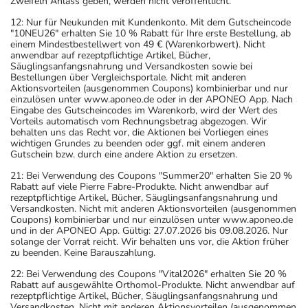
Zweifeln Anlass geben, werden nicht veröffentlicht.
12: Nur für Neukunden mit Kundenkonto. Mit dem Gutscheincode
"10NEU26" erhalten Sie 10 % Rabatt für Ihre erste Bestellung, ab
einem Mindestbestellwert von 49 € (Warenkorbwert). Nicht
anwendbar auf rezeptpflichtige Artikel, Bücher,
Säuglingsanfangsnahrung und Versandkosten sowie bei
Bestellungen über Vergleichsportale. Nicht mit anderen
Aktionsvorteilen (ausgenommen Coupons) kombinierbar und nur
einzulösen unter www.aponeo.de oder in der APONEO App. Nach
Eingabe des Gutscheincodes im Warenkorb, wird der Wert des
Vorteils automatisch vom Rechnungsbetrag abgezogen. Wir
behalten uns das Recht vor, die Aktionen bei Vorliegen eines
wichtigen Grundes zu beenden oder ggf. mit einem anderen
Gutschein bzw. durch eine andere Aktion zu ersetzen.
21: Bei Verwendung des Coupons "Summer20" erhalten Sie 20 %
Rabatt auf viele Pierre Fabre-Produkte. Nicht anwendbar auf
rezeptpflichtige Artikel, Bücher, Säuglingsanfangsnahrung und
Versandkosten. Nicht mit anderen Aktionsvorteilen (ausgenommen
Coupons) kombinierbar und nur einzulösen unter www.aponeo.de
und in der APONEO App. Gültig: 27.07.2026 bis 09.08.2026. Nur
solange der Vorrat reicht. Wir behalten uns vor, die Aktion früher
zu beenden. Keine Barauszahlung.
22: Bei Verwendung des Coupons "Vital2026" erhalten Sie 20 %
Rabatt auf ausgewählte Orthomol-Produkte. Nicht anwendbar auf
rezeptpflichtige Artikel, Bücher, Säuglingsanfangsnahrung und
Versandkosten. Nicht mit anderen Aktionsvorteilen (ausgenommen