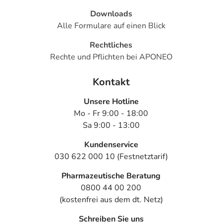
- Schwitzen
Downloads
- Blutdruckabfall durch Aufstehen (orthostatische
Alle Formulare auf einen Blick
Hypotonie)
Rechtliches
Bemerken Sie eine Befindlichkeitsstörung oder
Rechte und Pflichten bei APONEO
Veränderung während der Behandlung, wenden Sie sich
an Ihren Arzt oder Apotheker.
Kontakt
Unsere Hotline
Für die Information an dieser Stelle werden vor allem
Mo - Fr 9:00 - 18:00
Nebenwirkungen berücksichtigt, die bei mindestens
Sa 9:00 - 13:00
einem von 1.000 behandelten Patienten auftreten.
Dosierung
Kundenservice
030 622 000 10 (Festnetztarif)
Text
Personen
Einzeldosis
Gesamtd
Pharmazeutische Beratung
0800 44 00 200
Allgemeine
Jugendliche
1 Tablette
2-mal tägl
Dosierungsempfehlung:
ab 12
(kostenfrei aus dem dt. Netz)
Jahren und
Schreiben Sie uns
Erwachsene