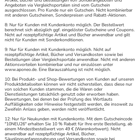
- Vorsicht bei einer Unverträglichkeit gegenüber Lactose.
Artikel, Bücher und Bestellungen von Sonderangeboten und
Angeboten via Vergleichsportalen sind vom Gutschein
Wenn Sie eine Diabetes-Diät einhalten müssen, sollten
ausgeschlossen. Pro Kunde nur ein Gutschein. Nicht kombinierbar
Sie den Zuckergehalt berücksichtigen.
mit anderen Gutscheinen, Sonderpreisen und Rabatt-Aktionen.
- Es kann Arzneimittel geben, mit denen
8: Nur für Kunden mit Kundenkonto möglich. Der Bestellwert
Wechselwirkungen auftreten. Sie sollten deswegen
berechnet sich abzüglich ggf. eingelöster Gutscheine und Coupons.
Nicht auf rezeptpflichtige Artikel und Bücher anwendbar und gilt
generell vor der Behandlung mit einem neuen
nicht für Kunden mit Sonderkonditionen.
Arzneimittel jedes andere, das Sie bereits anwenden,
9: Nur für Kunden mit Kundenkonto möglich. Nicht auf
dem Arzt oder Apotheker angeben. Das gilt auch für
rezeptpflichtige Artikel, Bücher und Versandkosten sowie bei
Bestellungen über Vergleichsportale anwendbar. Nicht mit anderen
Arzneimittel, die Sie selbst kaufen, nur gelegentlich
Aktionsvorteilen kombinierbar und nur einzulösen unter
anwenden oder deren Anwendung schon einige Zeit
www.aponeo.de. Eine Barauszahlung ist nicht möglich.
zurückliegt.
10: Bei Produkt- und Shop-Bewertungen von Kunden auf unseren
Bitte verwenden Sie dieses Arzneimittel nicht mehr nach
Produktdetailseiten können wir nicht sicherstellen, dass diese nur
von solchen Kunden stammen, die die Waren oder
dem auf der Packung oder der Umverpackung
Dienstleistungen tatsächlich genutzt oder erworben haben.
angegebenen Verfallsdatum. Das Verfallsdatum bezieht
Bewertungen, bei denen bei der Prüfung des Wortlauts
Auffälligkeiten oder Hinweise festgestellt werden, die insoweit zu
sich auf den letzten Tag des angegebenen Monats.
Zweifeln Anlass geben, werden nicht veröffentlicht.
12: Nur für Neukunden mit Kundenkonto. Mit dem Gutscheincode
"10NEU26" erhalten Sie 10 % Rabatt für Ihre erste Bestellung, ab
einem Mindestbestellwert von 49 € (Warenkorbwert). Nicht
anwendbar auf rezeptpflichtige Artikel, Bücher,
Säuglingsanfangsnahrung und Versandkosten sowie bei