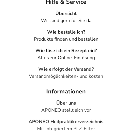
Hilfe & Service
- Erbrechen
- Durchfälle
Übersicht
- Magendruck
Wir sind gern für Sie da
- Völlegefühl
- Verstopfung
Wie bestelle ich?
- Kopfschmerzen
Produkte finden und bestellen
- Schwindel
Wie löse ich ein Rezept ein?
- Erschöpfung
Alles zur Online-Einlösung
- Schläfrigkeit
- Überempfindlichkeitsreaktionen der Haut, wie:
Wie erfolgt der Versand?
- Juckreiz
Versandmöglichkeiten- und kosten
- Hautausschlag
- Flüchtige, spontan auftretende Hautrötung mit
Informationen
Hitzegefühl, vor allem im Gesicht (Flush)
- Nesselausschlag (Urtikaria)
Über uns
- Kollapsneigung bei evtl. zu starkem Blutdruckabfall
APONEO stellt sich vor
- Pulsbeschleunigung
APONEO Heilpraktikerverzeichnis
- Herzklopfen
Mit integriertem PLZ-Filter
- Mundtrockenheit