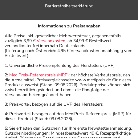
- Dieses Arzneimittel enthält Stoffe, die unter
Barrierefreiheitserklärung
Umständen als Dopingstoffe eingeordnet werden
können. Fragen Sie dazu Ihren Arzt oder Apotheker.
Informationen zu Preisangaben
- Durch plötzliches Absetzen können Probleme oder
Beschwerden auftreten. Deshalb sollte die Behandlung
Alle Preise inkl. gesetzlicher Mehrwertsteuer, gegebenenfalls
zuzüglich 3,99 €
Versandkosten
, ab 34,99 € Bestellwert
langsam, das heißt mit einem schrittweisen
versandkostenfrei innerhalb Deutschlands.
Ausschleichen der Dosis, beendet werden. Lassen Sie
(Lieferung nach Österreich: 4,95 € Versandkosten unabhängig vom
Bestellwert)
sich dazu am besten von Ihrem Arzt oder Apotheker
beraten.
1: Unverbindliche Preisempfehlung des Herstellers (UVP)
- Achtung: Wenn Sie das Arzneimittel über längere Zeit
2:
MediPreis-Referenzpreis (MRP)
: der höchste Verkaufspreis, den
anwenden, kann sich der Körper daran gewöhnen und Sie
die Arzneimittel-Preisvergleichsseite www.medipreis.de für dieses
Produkt ausweist (Stand: 09.08.2026). Produktpreise können sich
brauchen evtl. eine immer höhere Dosierung, damit Sie
zwischenzeitlich geändert und damit die Rangfolge der
eine Wirkung spüren.
Versandapotheken geändert haben.
- Vorsicht bei Allergie gegen Opioide vom Tramadol-Typ!
3: Preisvorteil bezogen auf die UVP des Herstellers
- Vorsicht bei Allergie gegen Propylenglykol und ähnliche
4: Preisvorteil bezogen auf den MediPreis-Referenzpreis (MRP) für
Stoffe!
dieses Produkt (Stand: 09.08.2026).
- Vorsicht bei Allergie gegen Polyethylenglykol(PEG)-
5: Sie erhalten den Gutschein für Ihre erste Newsletteranmeldung.
haltige Stoffe!
Gutscheinbedingungen: Mindestbestellwert 49 €. Rezeptpflichtige