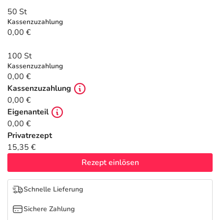
Refluthin, Lasea & Carmenthin Deals
Sport & Fitness
Täglich gut versorgt
50 St
Kassenzuzahlung
Salus Deals
Tierapotheke
0,00 €
100 St
Vitamine & Mineralstoffe
Kassenzuzahlung
0,00 €
Marken
Kassenzuzahlung
0,00 €
Eigenanteil
0,00 €
Privatrezept
15,35 €
Rezept einlösen
Schnelle Lieferung
Sichere Zahlung