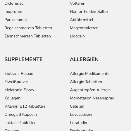
Diclofenac
Voltaren
Überdosierung?
Ibuprofen
Hämorrhoiden Salbe
Bei einer Überdosierung kann es unter anderem zu
Paracetamol
Abführmittel
Erbrechen, Bewusstseinsstörungen und Krämpfen
Regelschmerzen Tabletten
Magentabletten
kommen. Setzen Sie sich bei dem Verdacht auf eine
Überdosierung umgehend mit einem Arzt in Verbindung.
Zahnschmerzen Tabletten
Lidocain
Einnahme vergessen?
Setzen Sie die Einnahme zum nächsten vorgeschriebenen
SUPPLEMENTE
ALLERGIEN
Zeitpunkt ganz normal (also nicht mit der doppelten
Menge) fort.
Elotrans Reload
Allergie Medikamente
Eiweißpulver
Allergie Tabletten
Generell gilt: Achten Sie vor allem bei Säuglingen,
Melatonin Spray
Augentropfen Allergie
Kleinkindern und älteren Menschen auf eine
Kollagen
Mometason Nasenspray
gewissenhafte Dosierung. Im Zweifelsfalle fragen Sie
Ihren Arzt oder Apotheker nach etwaigen Auswirkungen
Vitamin B12 Tabletten
Cetirizin
oder Vorsichtsmaßnahmen.
Omega 3 Kapseln
Levocetirizin
Laktase Tabletten
Loratadin
Eine vom Arzt verordnete Dosierung kann von den
Ginseng
Desloratadin